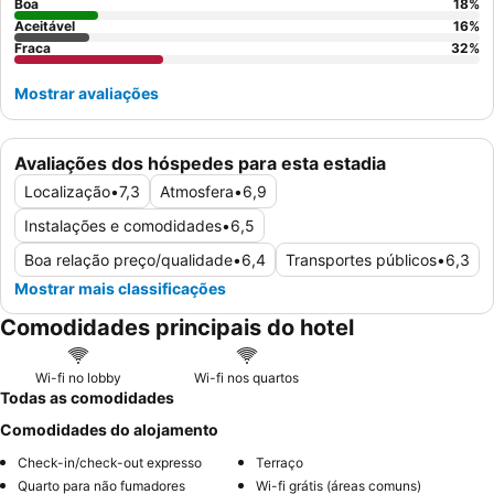
quarto virado para o jardim, pois o isolamento acústico pode ser
Boa
18
%
Aceitável
16
%
um problema.
Fraca
32
%
Mostrar avaliações
Avaliações dos hóspedes para esta estadia
Localização
•
7,3
Atmosfera
•
6,9
Instalações e comodidades
•
6,5
Boa relação preço/qualidade
•
6,4
Transportes públicos
•
6,3
Mostrar mais classificações
Comodidades principais do hotel
Wi-fi no lobby
Wi-fi nos quartos
Todas as comodidades
Comodidades do alojamento
Check-in/check-out expresso
Terraço
Quarto para não fumadores
Wi-fi grátis (áreas comuns)