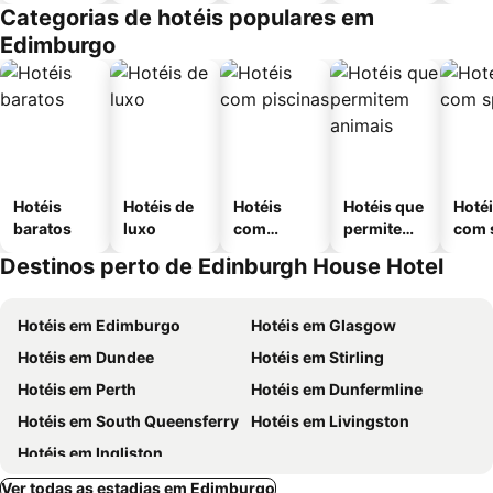
Categorias de hotéis populares em
Edimburgo
Hotéis
Hotéis de
Hotéis
Hotéis que
Hoté
baratos
luxo
com
permitem
com 
piscinas
animais
Destinos perto de Edinburgh House Hotel
Hotéis em Edimburgo
Hotéis em Glasgow
Hotéis em Dundee
Hotéis em Stirling
Hotéis em Perth
Hotéis em Dunfermline
Hotéis em South Queensferry
Hotéis em Livingston
Hotéis em Ingliston
Ver todas as estadias em Edimburgo