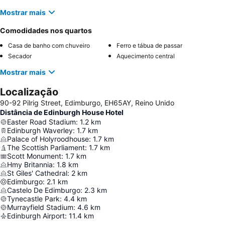
Mostrar mais
Comodidades nos quartos
Casa de banho com chuveiro
Ferro e tábua de passar
Secador
Aquecimento central
Mostrar mais
Localização
90-92 Pilrig Street, Edimburgo, EH65AY, Reino Unido
Distância de Edinburgh House Hotel
Easter Road Stadium
:
1.2
km
Edinburgh Waverley
:
1.7
km
Palace of Holyroodhouse
:
1.7
km
The Scottish Parliament
:
1.7
km
Scott Monument
:
1.7
km
Hmy Britannia
:
1.8
km
St Giles' Cathedral
:
2
km
Edimburgo
:
2.1
km
Castelo De Edimburgo
:
2.3
km
Tynecastle Park
:
4.4
km
Murrayfield Stadium
:
4.6
km
Edinburgh Airport
:
11.4
km