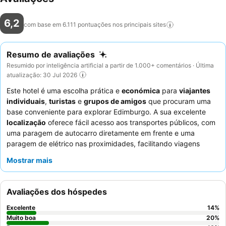
6,2
com base em 6.111 pontuações nos principais
sites
Resumo de avaliações
Resumido por inteligência artificial a partir de 1.000+ comentários · Última
atualização: 30 Jul 2026
Este hotel é uma escolha prática e
económica
para
viajantes
individuais
,
turistas
e
grupos de amigos
que procuram uma
base conveniente para explorar Edimburgo. A sua excelente
localização
oferece fácil acesso aos transportes públicos, com
uma paragem de autocarro diretamente em frente e uma
paragem de elétrico nas proximidades, facilitando viagens
rápidas para o centro da cidade, Estação Waverley e até
Mostrar mais
mesmo o aeroporto. Embora não haja serviços de refeições no
local, os hóspedes apreciam as
facilidades para fazer chá e
café
no quarto e a proximidade a diversos restaurantes locais. A
Avaliações dos hóspedes
equipa de limpeza e alguns funcionários da receção são
consistentemente elogiados pela sua prestabilidade. Para uma
Excelente
14
%
experiência mais tranquila, os hóspedes devem solicitar um
Muito boa
20
%