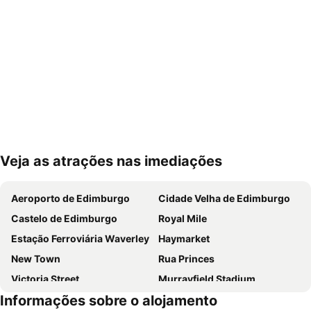
Veja as atrações nas imediações
Ampliar mapa
Aeroporto de Edimburgo
Cidade Velha de Edimburgo
Castelo de Edimburgo
Royal Mile
Estação Ferroviária Waverley
Haymarket
New Town
Rua Princes
Victoria Street
Murrayfield Stadium
Informações sobre o alojamento
Grassmarket
Leith