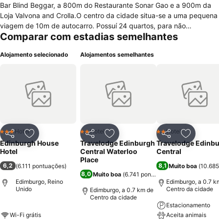
Bar Blind Beggar, a 800m do Restaurante Sonar Gao e a 900m da
Loja Valvona and Crolla.O centro da cidade situa-se a uma pequena
viagem de 10m de autocarro. Possuí 24 quartos, para não
Comparar com estadias semelhantes
fumadores, espaçosos e equipados com acesso a internet(sob
taxa), banheiro com ducha, secador, máquina de café/chá,
Alojamento selecionado
Alojamentos semelhantes
televisão e telefone. O hotel oferece cofre na recepção, sala para
bagagem, estacionamento privado em um local próximo e acesso a
internet (Wi-Fi). Durante sua estadia, o hóspede do Edinburgh
House, poderá desfrutar de um restaurante/refeitório em que é
servido um completo pequeno almoço continetal.
Hotel
Hotel
Hotel
3 Estrelas
2 Estrelas
2 Estrelas
Partilhar
Adicionar aos favoritos
Partilhar
Adicionar aos favoritos
Partilhar
Adicionar
Edinburgh House
Travelodge Edinburgh
Travelodge Edinb
Hotel
Central Waterloo
Central
Place
6,2
8,1
(
6.111 pontuações
)
Muito boa
(
10.685
8,0
Muito boa
(
6.741 pontuações
)
Edimburgo, Reino
Edimburgo, a 0.7 k
Unido
Centro da cidade
Edimburgo, a 0.7 km de
Centro da cidade
Estacionamento
Wi-Fi grátis
Aceita animais