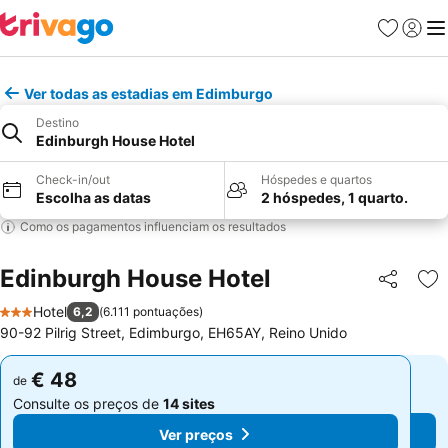
Favoritos
Iniciar
Me
Ver todas as estadias em Edimburgo
Destino
Edinburgh House Hotel
Check-in/out
Hóspedes e quartos
Escolha as datas
2 hóspedes, 1 quarto.
Como os pagamentos influenciam os resultados
Edinburgh House Hotel
Partilhar
Ad
Hotel
6,2
(
6.111 pontuações
)
3 Estrelas
90-92 Pilrig Street, Edimburgo, EH65AY, Reino Unido
€ 48
€ 48
de
de
Consulte os preços de
14 sites
Consulte os preços de
14 sites
Ver preços
Ver preços