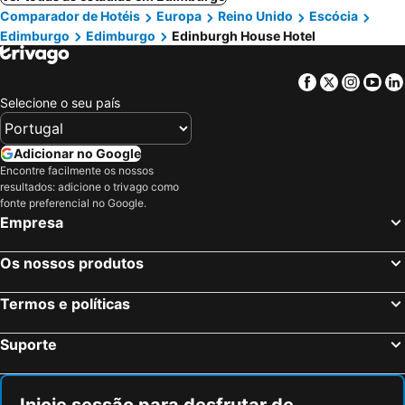
Comparador de Hotéis
Europa
Reino Unido
Escócia
Edimburgo
Edimburgo
Edinburgh House Hotel
Facebook
Twitter
Insta
Yo
Selecione o seu país
Adicionar no Google
Encontre facilmente os nossos
resultados: adicione o trivago como
fonte preferencial no Google.
Empresa
Os nossos produtos
Termos e políticas
Suporte