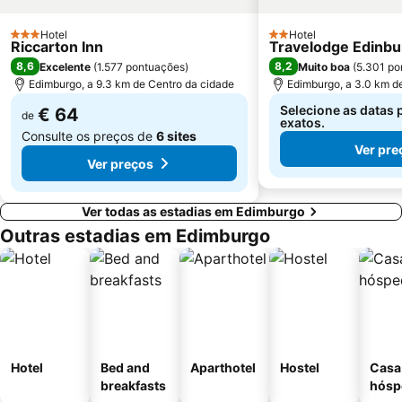
Hotel
Hotel
3 Estrelas
2 Estrelas
Riccarton Inn
Travelodge Edinbu
8,6
8,2
Excelente
(
1.577 pontuações
)
Muito boa
(
5.301 po
Edimburgo, a 9.3 km de Centro da cidade
Edimburgo, a 3.0 km d
Selecione as datas 
€ 64
de
exatos.
Consulte os preços de
6 sites
Ver pre
Ver preços
Ver todas as estadias em Edimburgo
Outras estadias em Edimburgo
Hotel
Bed and
Aparthotel
Hostel
Casa
breakfasts
hósp