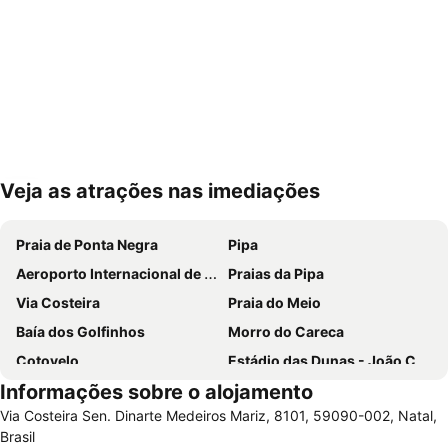
Veja as atrações nas imediações
Ampliar mapa
Praia de Ponta Negra
Pipa
Aeroporto Internacional de Natal - Governador Aluízio Alves
Praias da Pipa
Via Costeira
Praia do Meio
Baía dos Golfinhos
Morro do Careca
Cotovelo
Estádio das Dunas - João Cláudio de Vasconcelos Machado
Informações sobre o alojamento
Praia do Madeiro
Praia do Centro
Via Costeira Sen. Dinarte Medeiros Mariz, 8101, 59090-002, Natal,
Centro de Convenções de Natal
Praia do Amor
Brasil
Praia de Búzios
Jacumã