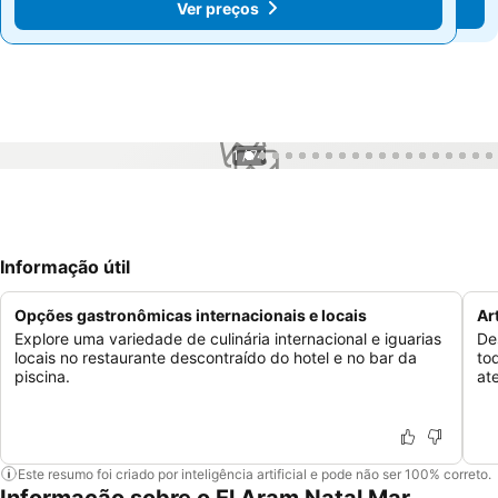
Ver preços
Ver preços
1 / 74
Informação útil
Opções gastronômicas internacionais e locais
Ar
Explore uma variedade de culinária internacional e iguarias
De
locais no restaurante descontraído do hotel e no bar da
to
piscina.
at
Este resumo foi criado por inteligência artificial e pode não ser 100% correto.