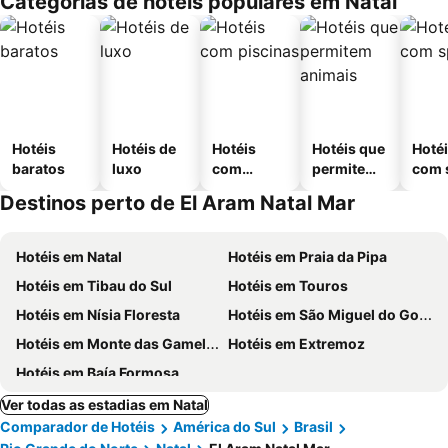
Categorias de hotéis populares em Natal
Hotéis
Hotéis de
Hotéis
Hotéis que
Hoté
baratos
luxo
com
permitem
com 
piscinas
animais
Destinos perto de El Aram Natal Mar
Hotéis em Natal
Hotéis em Praia da Pipa
Hotéis em Tibau do Sul
Hotéis em Touros
Hotéis em Nísia Floresta
Hotéis em São Miguel do Gostoso
Hotéis em Monte das Gameleiras
Hotéis em Extremoz
Hotéis em Baía Formosa
Ver todas as estadias em Natal
Comparador de Hotéis
América do Sul
Brasil