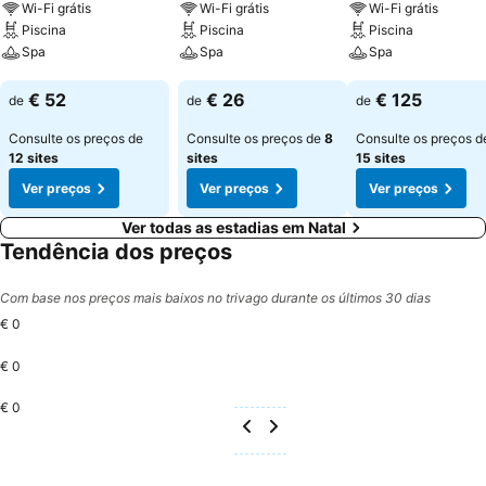
Wi-Fi grátis
Wi-Fi grátis
Wi-Fi grátis
Piscina
Piscina
Piscina
Spa
Spa
Spa
Ver preços
Ver preços
Ver preços
€ 52
€ 26
€ 125
de
de
de
Consulte os preços de
Consulte os preços de
8
Consulte os preços d
12 sites
sites
15 sites
Ver preços
Ver preços
Ver preços
Ver todas as estadias em Natal
Tendência dos preços
Com base nos preços mais baixos no trivago durante os últimos 30 dias
€ 0
€ 0
€ 0