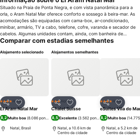
Informação sobre o El Aram Natal Mar
Situado na Praia de Ponta Negra, e com vista panorâmica para a
orla, o Aram Natal Mar oferece conforto e sossego à beira-mar. As
acomodações são equipadas com cama-box, ar-condicionado,
minibar, armário, TV a cabo, telefone, cofre, varanda e secador de
cabelos. Algumas unidades contam, ainda, com banheira de
Comparar com estadias semelhantes
hidromassagem e vista para o oceano. O Aram Natal Mar dispõe de
ampla estrutura de lazer, com piscinas, bar molhado,
Alojamento selecionado
Alojamentos semelhantes
espreguiçadeiras, parquinho infantil, e salão de jogos. O hotel
também disponibiliza Wi-Fi livre em toda a propriedade e
estacionamento gratuito para os hóspedes. Algumas diárias incluem
todas as refeições no restaurante do hotel, que serve bufês
variados para o café da manhã, almoço e jantar. Além disso, o bar
da hospedagem também oferece drinks tropicais. O Centro de
Convenções de Natal fica a cinco minutos de caminhada, e de carro
chega-se à Fortaleza dos Reis Magos em aproximadamente 20
Hotel
Hotel
Hotel
4 Estrelas
3 Estrelas
4 Estrelas
Partilhar
Adicionar aos favoritos
Partilhar
Adicionar aos favoritos
Partilhar
Adicionar
minutos.
El Aram Natal Mar
Chalet Suisse
eSuítes Vila do Ma
8,2
8,5
8,2
Muito boa
(
8.086 pontuações
Excelente
)
(
3.562 pontuações
Muito boa
)
(
14.775
Natal, Brasil
Natal, a 10.6 km de
Natal, a 5.2 km de
Centro da cidade
Centro da cidade