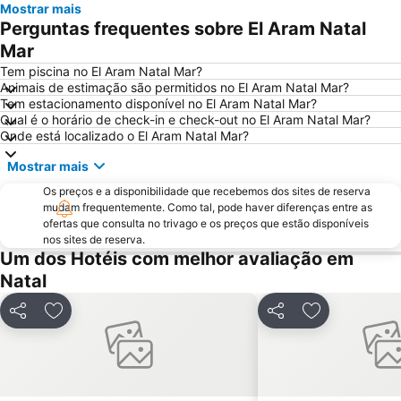
Mostrar mais
Perguntas frequentes sobre El Aram Natal
Praia dos Artistas
Praia do Giz
Mar
Praia da Redinha
Barra de Tabatinga
Tem piscina no El Aram Natal Mar?
CBAEM 2013 - Congresso Brasileiro de Atualização em Endocrinologia & Metabologia
Centro de Artesanato da Praia dos Artistas
Animais de estimação são permitidos no El Aram Natal Mar?
Tem estacionamento disponível no El Aram Natal Mar?
Porto de Natal
Praia do Forte
Qual é o horário de check-in e check-out no El Aram Natal Mar?
Areia Preta
27° Congresso Brasileiro de Microbiologia
Onde está localizado o El Aram Natal Mar?
Mostrar mais
Os preços e a disponibilidade que recebemos dos sites de reserva
mudam frequentemente. Como tal, pode haver diferenças entre as
ofertas que consulta no trivago e os preços que estão disponíveis
nos sites de reserva.
Um dos Hotéis com melhor avaliação em
Natal
Partilhar
Adicionar aos favoritos
Partilhar
Adicionar aos