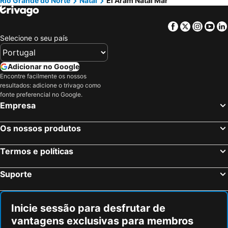
Rio Grande do Norte
Natal
El Aram Natal Mar
Facebook
Twitter
Insta
Yo
Selecione o seu país
Adicionar no Google
Encontre facilmente os nossos
resultados: adicione o trivago como
fonte preferencial no Google.
Empresa
Os nossos produtos
Termos e políticas
Suporte
Inicie sessão para desfrutar de
vantagens exclusivas para membros