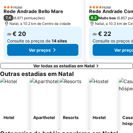
Hotel
Hotel
3 Estrelas
4 Estrelas
Rede Andrade Bello Mare
Rede Andrade Com
7,4
8,2
(
6.971 pontuações
)
Muito boa
(
6.857 po
Natal, a 10.2 km de Centro da cidade
Natal, a 10.3 km de Ce
€ 20
€ 22
de
de
Consulte os preços de
14 sites
Consulte os preços 
Ver preços
Ver preç
Ver todas as estadias em Natal
Outras estadias em Natal
Hotel
Aparthotel
Resorts
Hostel
Casa
hósp