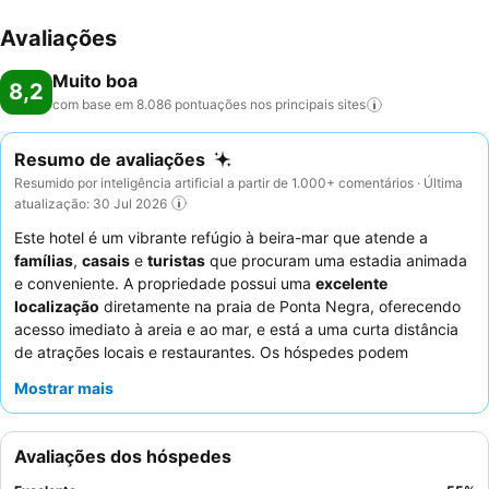
Avaliações
Muito boa
8,2
com base em 8.086 pontuações nos principais
sites
Resumo de avaliações
Resumido por inteligência artificial a partir de 1.000+ comentários · Última
atualização: 30 Jul 2026
Este hotel é um vibrante refúgio à beira-mar que atende a
famílias
,
casais
e
turistas
que procuram uma estadia animada
e conveniente. A propriedade possui uma
excelente
localização
diretamente na praia de Ponta Negra, oferecendo
acesso imediato à areia e ao mar, e está a uma curta distância
de atrações locais e restaurantes. Os hóspedes podem
desfrutar de uma grande área de
piscina exterior
com um bar
Mostrar mais
aquático, perfeita para relaxamento e recreação. A equipa do
hotel recebe consistentemente muitos elogios pela sua atenção
e prestabilidade, e o
buffet de pequeno-almoço
é um
Avaliações dos hóspedes
destaque, apresentando tapiocas e omeletes preparadas na