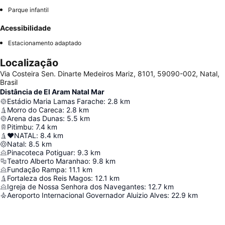
Parque infantil
Acessibilidade
Estacionamento adaptado
Localização
Via Costeira Sen. Dinarte Medeiros Mariz, 8101, 59090-002, Natal,
Brasil
Distância de El Aram Natal Mar
Estádio Maria Lamas Farache
:
2.8
km
Morro do Careca
:
2.8
km
Arena das Dunas
:
5.5
km
Pitimbu
:
7.4
km
❤NATAL
:
8.4
km
Natal
:
8.5
km
Pinacoteca Potiguar
:
9.3
km
Teatro Alberto Maranhao
:
9.8
km
Fundação Rampa
:
11.1
km
Fortaleza dos Reis Magos
:
12.1
km
Igreja de Nossa Senhora dos Navegantes
:
12.7
km
Aeroporto Internacional Governador Aluizio Alves
:
22.9
km