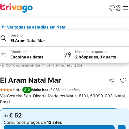
Favoritos
Iniciar
Me
Ver todas as estadias em Natal
Destino
El Aram Natal Mar
Check-in/out
Hóspedes e quartos
Escolha as datas
2 hóspedes, 1 quarto.
Como os pagamentos influenciam os resultados
El Aram Natal Mar
Partilhar
Ad
Hotel
8,2
Muito boa
(
8.086 pontuações
)
4 Estrelas
Via Costeira Sen. Dinarte Medeiros Mariz, 8101, 59090-002, Natal,
Brasil
€ 52
€ 52
de
de
Consulte os preços de
12 sites
Consulte os preços de
12 sites