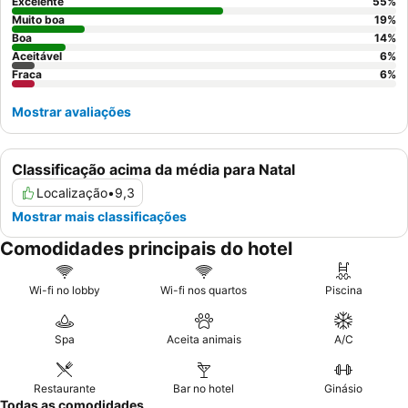
hora. Para uma experiência mais tranquila, os hóspedes podem
Excelente
55
%
considerar solicitar um quarto virado para longe da área da
Muito boa
19
%
piscina.
Boa
14
%
Aceitável
6
%
Fraca
6
%
Mostrar avaliações
Classificação acima da média para Natal
Localização
•
9,3
Mostrar mais classificações
Comodidades principais do hotel
Wi-fi no lobby
Wi-fi nos quartos
Piscina
Spa
Aceita animais
A/C
Restaurante
Bar no hotel
Ginásio
Todas as comodidades