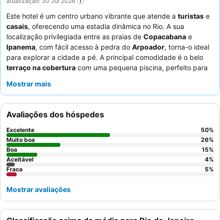
atualização: 30 Jul 2026
Este hotel é um centro urbano vibrante que atende a
turistas
e
casais
, oferecendo uma estadia dinâmica no Rio. A sua
localização privilegiada entre as praias de
Copacabana
e
Ipanema
, com fácil acesso à pedra do
Arpoador
, torna-o ideal
para explorar a cidade a pé. A principal comodidade é o belo
terraço na cobertura
com uma pequena piscina, perfeito para
relaxar e apreciar as vistas. Os hóspedes elogiam
Mostrar mais
consistentemente a
equipe atenciosa e prestativa do hotel
e o
delicioso e variado
buffet de café da manhã
. Para uma
experiência aprimorada, considere solicitar um quarto num
Avaliações dos hóspedes
andar superior para vistas excelentes.
Excelente
50
%
Muito boa
26
%
Boa
15
%
Aceitável
4
%
Fraca
5
%
Mostrar avaliações