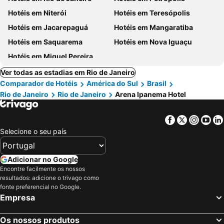
Hotéis em Niterói
Hotéis em Teresópolis
Hotéis em Jacarepaguá
Hotéis em Mangaratiba
Hotéis em Saquarema
Hotéis em Nova Iguaçu
Hotéis em Miguel Pereira
Ver todas as estadias em Rio de Janeiro
Comparador de Hotéis
América do Sul
Brasil
Rio de Janeiro
Rio de Janeiro
Arena Ipanema Hotel
Facebook
Twitter
Insta
Yo
Selecione o seu país
Adicionar no Google
Encontre facilmente os nossos
resultados: adicione o trivago como
fonte preferencial no Google.
Empresa
Os nossos produtos