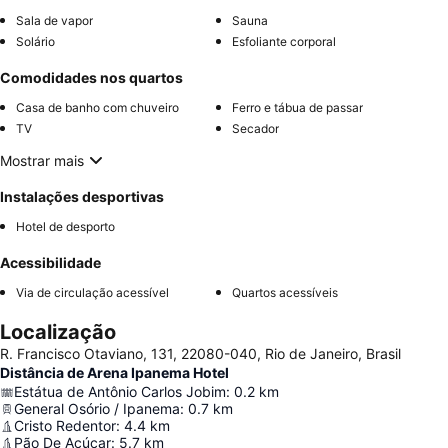
Sala de vapor
Sauna
Solário
Esfoliante corporal
Comodidades nos quartos
Casa de banho com chuveiro
Ferro e tábua de passar
TV
Secador
Mostrar mais
Instalações desportivas
Hotel de desporto
Acessibilidade
Via de circulação acessível
Quartos acessíveis
Localização
R. Francisco Otaviano, 131, 22080-040, Rio de Janeiro, Brasil
Distância de Arena Ipanema Hotel
Estátua de Antônio Carlos Jobim
:
0.2
km
General Osório / Ipanema
:
0.7
km
Cristo Redentor
:
4.4
km
Pão De Açúcar
:
5.7
km