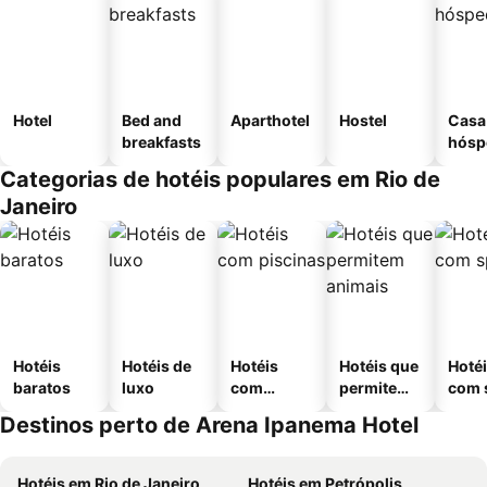
Hotel
Bed and
Aparthotel
Hostel
Casa
breakfasts
hósp
Categorias de hotéis populares em Rio de
Janeiro
Hotéis
Hotéis de
Hotéis
Hotéis que
Hoté
baratos
luxo
com
permitem
com 
piscinas
animais
Destinos perto de Arena Ipanema Hotel
Hotéis em Rio de Janeiro
Hotéis em Petrópolis