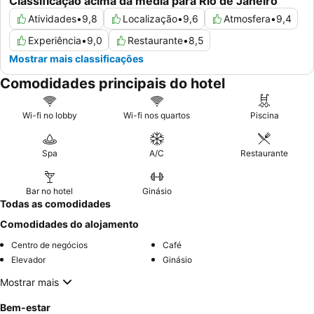
Classificação acima da média para Rio de Janeiro
Atividades
•
9,8
Localização
•
9,6
Atmosfera
•
9,4
Experiência
•
9,0
Restaurante
•
8,5
Mostrar mais classificações
Comodidades principais do hotel
Wi-fi no lobby
Wi-fi nos quartos
Piscina
Spa
A/C
Restaurante
Bar no hotel
Ginásio
Todas as comodidades
Comodidades do alojamento
Centro de negócios
Café
Elevador
Ginásio
Mostrar mais
Bem-estar