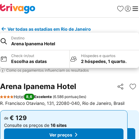
Favoritos
Iniciar
Me
Ver todas as estadias em Rio de Janeiro
Destino
Arena Ipanema Hotel
Check-in/out
Hóspedes e quartos
Escolha as datas
2 hóspedes, 1 quarto.
Como os pagamentos influenciam os resultados
Arena Ipanema Hotel
Partilhar
Ad
Hotel
8,6
Excelente
(
6.586 pontuações
)
4 Estrelas
R. Francisco Otaviano, 131, 22080-040, Rio de Janeiro, Brasil
€ 129
€ 129
de
de
Consulte os preços de
16 sites
Consulte os preços de
16 sites
Ver preços
Ver preços