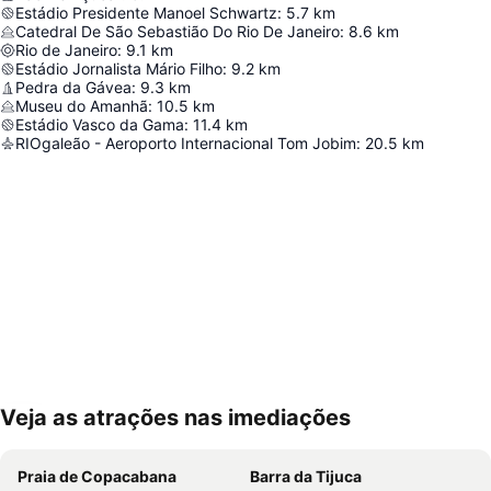
Estádio Presidente Manoel Schwartz
:
5.7
km
Catedral De São Sebastião Do Rio De Janeiro
:
8.6
km
Rio de Janeiro
:
9.1
km
Estádio Jornalista Mário Filho
:
9.2
km
Pedra da Gávea
:
9.3
km
Museu do Amanhã
:
10.5
km
Estádio Vasco da Gama
:
11.4
km
RIOgaleão - Aeroporto Internacional Tom Jobim
:
20.5
km
Veja as atrações nas imediações
Ampliar mapa
Praia de Copacabana
Barra da Tijuca