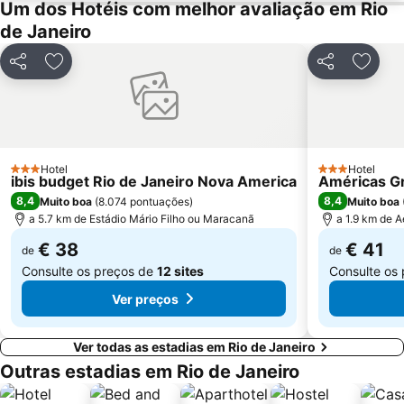
Urca
Riocentro Convention Centre
Um dos Hotéis com melhor avaliação em Rio
de Janeiro
Corcovado - Cristo Redentor
Arcos da Lapa
Centro Olímpico de Tênis
Norte Shopping
Partilhar
Adicionar aos favoritos
Partilhar
Adicio
Praia de Itacoatiara
Sambódromo
Praia de Camboinhas
Praia de Botafogo
Jockey Club Brasileiro - Hipódromo da Gávea
Praia do Pepê
Jardim Botânico
Central do Brasil
Hotel
Hotel
3 Estrelas
3 Estrelas
ibis budget Rio de Janeiro Nova America
Américas G
AquaRio
Voo de Asa Delta
8,4
8,4
Muito boa
(
8.074 pontuações
)
Muito boa
Maracanã Metro Station
Engenhão
a 5.7 km de Estádio Mário Filho ou Maracanã
a 1.9 km de 
€ 38
€ 41
de
de
Consulte os preços de
12 sites
Consulte os
Ver preços
Ver todas as estadias em Rio de Janeiro
Outras estadias em Rio de Janeiro