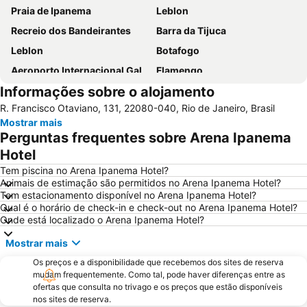
Praia de Ipanema
Leblon
Recreio dos Bandeirantes
Barra da Tijuca
Leblon
Botafogo
Aeroporto Internacional Galeão - Antônio Carlos Jobim
Flamengo
Informações sobre o alojamento
Lapa
Aeroporto do Rio de Janeiro - Santos Dumont
R. Francisco Otaviano, 131, 22080-040, Rio de Janeiro, Brasil
Arpoador
Catete
Mostrar mais
Parque Olímpico
Avenida Atlântica
Perguntas frequentes sobre Arena Ipanema
Centro
Rock in Rio - Cidade do Rock
Hotel
Praia do Leme
Consulado Geral dos Estados Unidos
Tem piscina no Arena Ipanema Hotel?
Animais de estimação são permitidos no Arena Ipanema Hotel?
Estádio Mário Filho ou Maracanã
Laranjeiras
Tem estacionamento disponível no Arena Ipanema Hotel?
Qual é o horário de check-in e check-out no Arena Ipanema Hotel?
Praia do Recreio
Praia de Icaraí
Onde está localizado o Arena Ipanema Hotel?
Leme
Glória
Mostrar mais
Terminal Rodoviário Novo Rio
Praia do Flamengo
Os preços e a disponibilidade que recebemos dos sites de reserva
Ilha de Paquetá
Praia de São Conrado
mudam frequentemente. Como tal, pode haver diferenças entre as
ofertas que consulta no trivago e os preços que estão disponíveis
Rio Centro
Santa Teresa
nos sites de reserva.