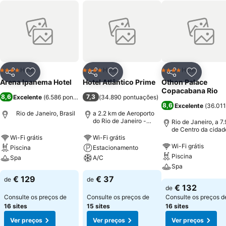
Hotel
Hotel
Hotel
4 Estrelas
4 Estrelas
4 Estrelas
Partilhar
Adicionar aos favoritos
Partilhar
Adicionar aos favoritos
Partilhar
Adicionar
Arena Ipanema Hotel
Hotel Atlântico Prime
Othon Palace
Copacabana Rio
8,6
7,3
Excelente
(
6.586 pontuações
)
(
34.890 pontuações
)
8,6
Excelente
(
36.011
Rio de Janeiro, Brasil
a 2.2 km de Aeroporto
do Rio de Janeiro -
Rio de Janeiro, a 7
Santos Dumont
de Centro da cidad
Wi-Fi grátis
Wi-Fi grátis
Wi-Fi grátis
Piscina
Estacionamento
Piscina
Spa
A/C
Spa
€ 129
€ 37
de
de
€ 132
de
Consulte os preços de
Consulte os preços de
Consulte os preços d
16 sites
15 sites
16 sites
Ver preços
Ver preços
Ver preços