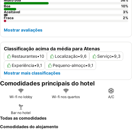
vista para a Acrópole
para se imergir totalmente na paisagem
Muito boa
36
%
icónica da cidade.
Boa
10
%
Aceitável
3
%
Fraca
2
%
Mostrar avaliações
Classificação acima da média para Atenas
Restaurantes
•
10
Localização
•
9,6
Serviço
•
9,3
Experiência
•
9,1
Pequeno-almoço
•
9,1
Mostrar mais classificações
Comodidades principais do hotel
Wi-fi no lobby
Wi-fi nos quartos
A/C
Bar no hotel
Todas as comodidades
Comodidades do alojamento