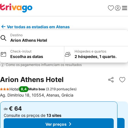
Favoritos
Iniciar
Me
Ver todas as estadias em Atenas
Destino
Arion Athens Hotel
Check-in/out
Hóspedes e quartos
Escolha as datas
2 hóspedes, 1 quarto.
Como os pagamentos influenciam os resultados
Arion Athens Hotel
Partilhar
Ad
Hotel
8,4
Muito boa
(
3.219 pontuações
)
3 Estrelas
Ag. Dimitriou 18, 10554, Atenas, Grécia
€ 64
€ 64
de
de
Consulte os preços de
13 sites
Consulte os preços de
13 sites
Ver preços
Ver preços