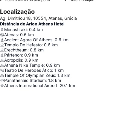
Localização
Ag. Dimitriou 18, 10554, Atenas, Grécia
Distância de Arion Athens Hotel
Monastiraki
:
0.4
km
Atenas
:
0.6
km
Ancient Agora Of Athens
:
0.6
km
Templo De Hefesto
:
0.6
km
Erechtheum
:
0.8
km
Pártenon
:
0.9
km
Acropolis
:
0.9
km
Athena Nike Temple
:
0.9
km
Teatro De Herodes Ático
:
1
km
Temple Of Olympian Zeus
:
1.3
km
Panathenaic Stadium
:
1.8
km
Athens International Airport
:
20.1
km