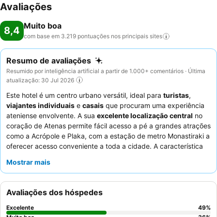
Avaliações
Muito boa
8,4
com base em 3.219 pontuações nos principais
sites
Resumo de avaliações
Resumido por inteligência artificial a partir de 1.000+ comentários · Última
atualização: 30 Jul 2026
Este hotel é um centro urbano versátil, ideal para
turistas
,
viajantes individuais
e
casais
que procuram uma experiência
ateniense envolvente. A sua
excelente localização central
no
coração de Atenas permite fácil acesso a pé a grandes atrações
como a Acrópole e Plaka, com a estação de metro Monastiraki a
oferecer acesso conveniente a toda a cidade. A característica
mais emocionante é a
área do último piso
, frequentemente
Mostrar mais
elogiada pelas suas vistas deslumbrantes da Acrópole. Os
hóspedes destacam consistentemente a simpatia e a
prestabilidade excecionais dos funcionários, e o
buffet de
Avaliações dos hóspedes
pequeno-almoço
recebe grandes elogios pela sua variedade e
frescura. Para a melhor experiência, considere um quarto com
Excelente
49
%