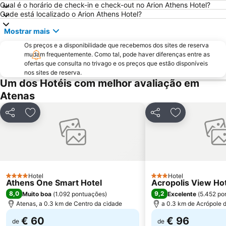
Qual é o horário de check-in e check-out no Arion Athens Hotel?
Omonia
Avlaki
Onde está localizado o Arion Athens Hotel?
Templo de Poseidon
Eretria
Mostrar mais
OAKA Olympic Stadium
Rafina Port
Os preços e a disponibilidade que recebemos dos sites de reserva
Passeio por Atenas
Museu da Acrópole
mudam frequentemente. Como tal, pode haver diferenças entre as
ofertas que consulta no trivago e os preços que estão disponíveis
Pedion Areos
Neo Iraklio Attikis
nos sites de reserva.
Peiraiki
Thissio
Um dos Hotéis com melhor avaliação em
Atenas
Temple of Rome and Augustus
Square of Kolonaki
Egaleo
Agia Paraskevi
Partilhar
Adicionar aos favoritos
Partilhar
Adicionar aos
Metropolitan EXPO
Makronisos
Lefkandi
Ermou
Aeolou street
Parousies
Esrever On
Exarchion square
Hotel
Hotel
4 Estrelas
3 Estrelas
Athens One Smart Hotel
Platia Mitropoleos
Athens University
Acropolis View Ho
8,0
9,2
Muito boa
(
1.092 pontuações
)
Excelente
(
5.452 po
Merlin de Douai Mansion The Embassy of France
Museu Nacional de Arqueologia
Atenas, a 0.3 km de Centro da cidade
a 0.3 km de Acrópole 
€ 60
€ 96
de
de