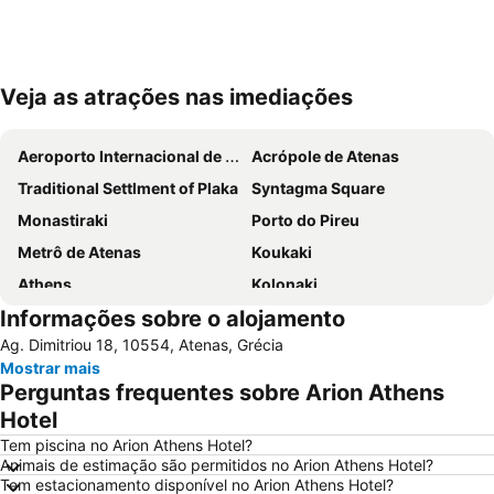
Veja as atrações nas imediações
Ampliar mapa
Aeroporto Internacional de Atenas
Acrópole de Atenas
Traditional Settlment of Plaka
Syntagma Square
Monastiraki
Porto do Pireu
Metrô de Atenas
Koukaki
Athens
Kolonaki
Informações sobre o alojamento
Parthenon
Lavrio Port
Ag. Dimitriou 18, 10554, Atenas, Grécia
Psirri
Kallithea
Mostrar mais
Megaron - Athens International Conference Centre
Christmas at Syntagma Square
Perguntas frequentes sobre Arion Athens
War Museum
Vouliagmeni Beach
Hotel
Praia Astir
Odeon de Herodes Ático
Tem piscina no Arion Athens Hotel?
Animais de estimação são permitidos no Arion Athens Hotel?
Areios Pagos
Templo de Zeus Olímpico
Tem estacionamento disponível no Arion Athens Hotel?