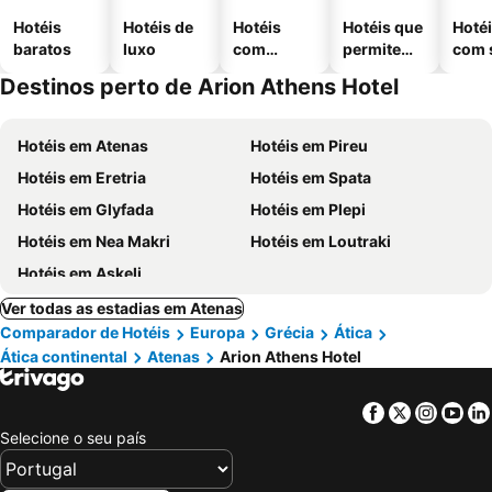
Hotéis
Hotéis de
Hotéis
Hotéis que
Hoté
baratos
luxo
com
permitem
com 
piscinas
animais
Destinos perto de Arion Athens Hotel
Hotéis em Atenas
Hotéis em Pireu
Hotéis em Eretria
Hotéis em Spata
Hotéis em Glyfada
Hotéis em Plepi
Hotéis em Nea Makri
Hotéis em Loutraki
Hotéis em Askeli
Ver todas as estadias em Atenas
Comparador de Hotéis
Europa
Grécia
Ática
Ática continental
Atenas
Arion Athens Hotel
Facebook
Twitter
Insta
Yo
Selecione o seu país