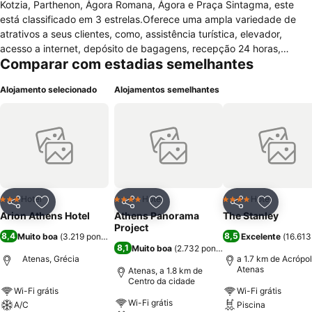
Kotzia, Parthenon, Ágora Romana, Ágora e Praça Sintagma, este
está classificado em 3 estrelas.Oferece uma ampla variedade de
atrativos a seus clientes, como, assistência turística, elevador,
acesso a internet, depósito de bagagens, recepção 24 horas,
Comparar com estadias semelhantes
serviços de lavagem a seco/lavanderia, equipe multilíngue, serviço
de quarto, serviço de babá, serviço de limpeza diário, serviço
Alojamento selecionado
Alojamentos semelhantes
expresso check-inn/check- out e serviço de câmbio.As
acomodaçòes são aconchegantes e bem decoradas, todas
possuem, acesso sem fio à Internet, telefone, ar condicionado,
geladeira, varanda, máquina de café expresso, cofre, televisão a
cabo, secador de cabelo e camas confortáveis.O hotel disponibiliza
um restaurante com grande variedade gastronómica e bar para os
momentos de descontracção. Este hotel é recomendado para todos
os públicos.
Hotel
Hotel
Hotel
3 Estrelas
4 Estrelas
4 Estrelas
Partilhar
Adicionar aos favoritos
Partilhar
Adicionar aos favoritos
Partilhar
Adicionar
Arion Athens Hotel
Athens Panorama
The Stanley
Project
8,4
8,5
Muito boa
(
3.219 pontuações
)
Excelente
(
16.613
8,1
Muito boa
(
2.732 pontuações
)
Atenas, Grécia
a 1.7 km de Acrópo
Atenas
Atenas, a 1.8 km de
Centro da cidade
Wi-Fi grátis
Wi-Fi grátis
Wi-Fi grátis
A/C
Piscina