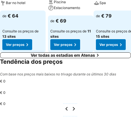
Piscina
Bar no hotel
Spa
Estacionamento
Ver preços
Ver preços
€ 64
€ 79
de
de
Ver preços
€ 69
de
Consulte os preços de
Consulte os preços de
11
Consulte os preços d
13 sites
sites
15 sites
Ver preços
Ver preços
Ver preços
Ver todas as estadias em Atenas
Tendência dos preços
Com base nos preços mais baixos no trivago durante os últimos 30 dias
€ 0
€ 0
€ 0