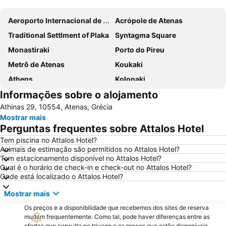
Ampliar mapa
Aeroporto Internacional de Atenas
Acrópole de Atenas
Traditional Settlment of Plaka
Syntagma Square
Monastiraki
Porto do Pireu
Metrô de Atenas
Koukaki
Athens
Kolonaki
Informações sobre o alojamento
Parthenon
Lavrio Port
Athinas 29, 10554, Atenas, Grécia
Psirri
Kallithea
Mostrar mais
Megaron - Athens International Conference Centre
Christmas at Syntagma Square
Perguntas frequentes sobre Attalos Hotel
War Museum
Vouliagmeni Beach
Tem piscina no Attalos Hotel?
Animais de estimação são permitidos no Attalos Hotel?
Praia Astir
Odeon de Herodes Ático
Tem estacionamento disponível no Attalos Hotel?
Areios Pagos
Templo de Zeus Olímpico
Qual é o horário de check-in e check-out no Attalos Hotel?
Onde está localizado o Attalos Hotel?
Omonia
Avlaki
Mostrar mais
Templo de Poseidon
Eretria
Os preços e a disponibilidade que recebemos dos sites de reserva
OAKA Olympic Stadium
Rafina Port
mudam frequentemente. Como tal, pode haver diferenças entre as
Passeio por Atenas
Museu da Acrópole
ofertas que consulta no trivago e os preços que estão disponíveis