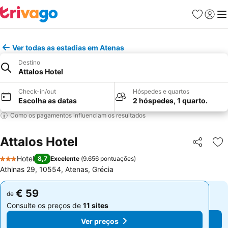
Favoritos
Iniciar
Me
Ver todas as estadias em Atenas
Destino
Attalos Hotel
Check-in/out
Hóspedes e quartos
Escolha as datas
2 hóspedes, 1 quarto.
Como os pagamentos influenciam os resultados
Attalos Hotel
Partilhar
Ad
Hotel
8,7
Excelente
(
9.656 pontuações
)
3 Estrelas
Athinas 29, 10554, Atenas, Grécia
€ 59
€ 59
de
de
Consulte os preços de
11 sites
Consulte os preços de
11 sites
Ver preços
Ver preços