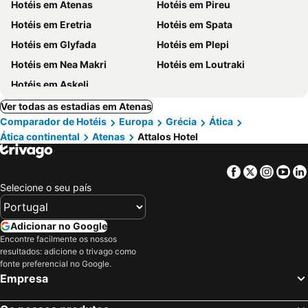
Hotéis em Atenas
Hotéis em Pireu
Hotéis em Eretria
Hotéis em Spata
Hotéis em Glyfada
Hotéis em Plepi
Hotéis em Nea Makri
Hotéis em Loutraki
Hotéis em Askeli
Ver todas as estadias em Atenas
Comparador de Hotéis
Europa
Grécia
Ática
Ática continental
Atenas
Attalos Hotel
Facebook
Twitter
Insta
Yo
Selecione o seu país
Adicionar no Google
Encontre facilmente os nossos
resultados: adicione o trivago como
fonte preferencial no Google.
Empresa