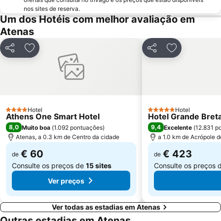
nos sites de reserva.
Pedion Areos
Neo Iraklio Attikis
Um dos Hotéis com melhor avaliação em
Peiraiki
Thissio
Atenas
Temple of Rome and Augustus
Square of Kolonaki
Partilhar
Adicionar aos favoritos
Partilhar
Adicionar aos
Egaleo
Agia Paraskevi
Metropolitan EXPO
Makronisos
Lefkandi
Ermou
Aeolou street
Platia Mitropoleos
Hotel
Hotel
4 Estrelas
Parousies
Esrever On
5 Estrelas
Athens One Smart Hotel
Hotel Grande Breta
8,0
9,4
Muito boa
(
1.092 pontuações
)
Excelente
(
12.831 p
Exarchion square
Athens University
Atenas, a 0.3 km de Centro da cidade
a 1.0 km de Acrópole 
Merlin de Douai Mansion The Embassy of France
Museu Nacional de Arqueologia
€ 60
€ 423
de
de
Consulte os preços de
15 sites
Consulte os preços 
Ver preços
Ver todas as estadias em Atenas
Outras estadias em Atenas