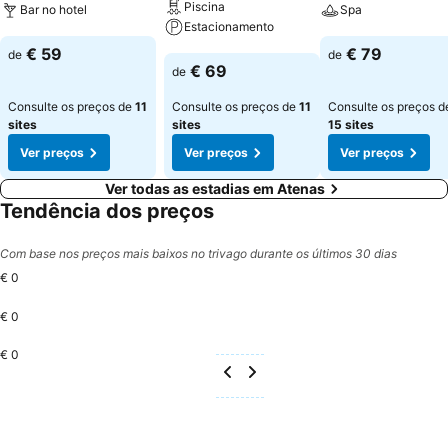
Piscina
Bar no hotel
Spa
Estacionamento
Ver preços
Ver preços
€ 59
€ 79
de
de
Ver preços
€ 69
de
Consulte os preços de
11
Consulte os preços de
11
Consulte os preços d
sites
sites
15 sites
Ver preços
Ver preços
Ver preços
Ver todas as estadias em Atenas
Tendência dos preços
Com base nos preços mais baixos no trivago durante os últimos 30 dias
€ 0
€ 0
€ 0