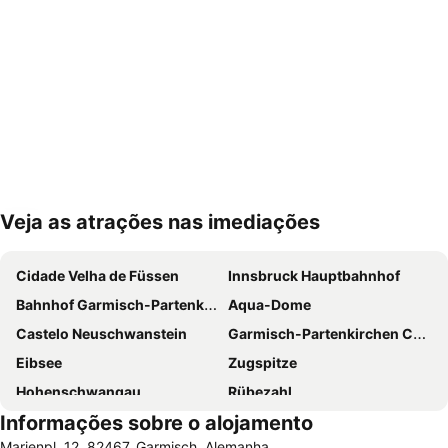
Veja as atrações nas imediações
Ampliar mapa
Cidade Velha de Füssen
Innsbruck Hauptbahnhof
Bahnhof Garmisch-Partenkirchen
Aqua-Dome
Castelo Neuschwanstein
Garmisch-Partenkirchen Casino
Eibsee
Zugspitze
Hohenschwangau
Rübezahl
Informações sobre o alojamento
Starnberger See
Bahnhof Füssen
Marienpl. 12, 82467, Garmisch, Alemanha