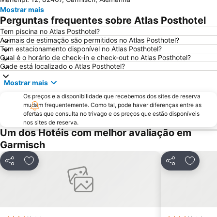
Heimatmuseum Achental
Alpenhof
Mostrar mais
São Pedro e São Paulo
Plansee
Perguntas frequentes sobre Atlas Posthotel
da noi
Landhaus Auf der Gsteig
Tem piscina no Atlas Posthotel?
Animais de estimação são permitidos no Atlas Posthotel?
Tem estacionamento disponível no Atlas Posthotel?
Qual é o horário de check-in e check-out no Atlas Posthotel?
Onde está localizado o Atlas Posthotel?
Mostrar mais
Os preços e a disponibilidade que recebemos dos sites de reserva
mudam frequentemente. Como tal, pode haver diferenças entre as
ofertas que consulta no trivago e os preços que estão disponíveis
nos sites de reserva.
Um dos Hotéis com melhor avaliação em
Garmisch
Partilhar
Adicionar aos favoritos
Partilhar
Adicion