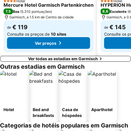
Hotel
Hotel
4 Estrelas
4 Estrelas
Mercure Hotel Garmisch Partenkirchen
HYPERION Ho
7,5
8,6
Boa
(
5.310 pontuações
)
Excelente
(
6
Garmisch, a 1.5 km de Centro da cidade
Garmisch, a 0.
€ 119
€ 145
de
de
Consulte os preços de
10 sites
Consulte os 
Ver preços
Ver todas as estadias em Garmisch
Outras estadias em Garmisch
Hotel
Bed and
Casa de
Aparthotel
breakfasts
hóspedes
Categorias de hotéis populares em Garmisch