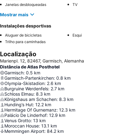
Janelas desbloqueadas
TV
Mostrar mais
Instalações desportivas
Aluguer de bicicletas
Esqui
Trilho para caminhadas
Localização
Marienpl. 12, 82467, Garmisch, Alemanha
Distância de Atlas Posthotel
Garmisch
:
0.5
km
Garmisch-Partenkirchen
:
0.8
km
Olympia-Skistadion
:
2.6
km
Burgruine Werdenfels
:
2.7
km
Schloss Elmau
:
8.3
km
Königshaus am Schachen
:
8.3
km
Hunding’s Hut
:
12.2
km
Hermitage Of Gurnemanz
:
12.3
km
Palácio De Linderhof
:
12.9
km
Venus Grotto
:
13
km
Moroccan House
:
13.1
km
Memmingen Airport
:
84.2
km