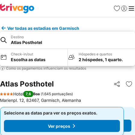
Favoritos
Iniciar
Me
Ver todas as estadias em Garmisch
Destino
Atlas Posthotel
Check-in/out
Hóspedes e quartos
Escolha as datas
2 hóspedes, 1 quarto.
Como os pagamentos influenciam os resultados
Atlas Posthotel
Partilhar
Ad
Hotel
7,6
Boa
(
1.645 pontuações
)
4 Estrelas
Marienpl. 12, 82467, Garmisch, Alemanha
Selecione as datas para ver os preços exatos.
Selecione as datas para ver os preços exatos.
Ver preços
Ver preços