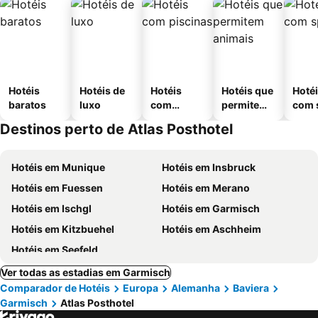
Hotéis
Hotéis de
Hotéis
Hotéis que
Hoté
baratos
luxo
com
permitem
com 
piscinas
animais
Destinos perto de Atlas Posthotel
Hotéis em Munique
Hotéis em Insbruck
Hotéis em Fuessen
Hotéis em Merano
Hotéis em Ischgl
Hotéis em Garmisch
Hotéis em Kitzbuehel
Hotéis em Aschheim
Hotéis em Seefeld
Ver todas as estadias em Garmisch
Comparador de Hotéis
Europa
Alemanha
Baviera
Garmisch
Atlas Posthotel