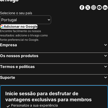
Facebook
Twitter
Insta
Yo
Selecione o seu país
Adicionar no Google
Encontre facilmente os nossos
resultados: adicione o trivago como
fonte preferencial no Google.
Empresa
Os nossos produtos
Termos e políticas
Suporte
Inicie sessão para desfrutar de
vantagens exclusivas para membros
Personalize a sua experiência