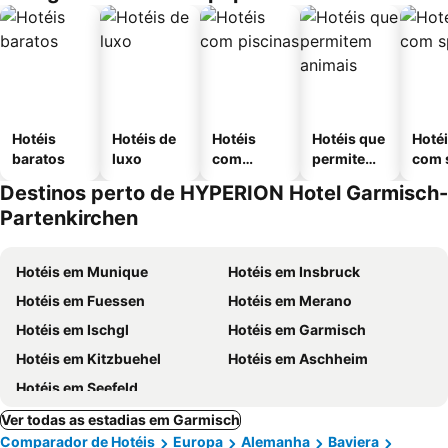
Hotéis
Hotéis de
Hotéis
Hotéis que
Hoté
baratos
luxo
com
permitem
com 
piscinas
animais
Destinos perto de HYPERION Hotel Garmisch-
Partenkirchen
Hotéis em Munique
Hotéis em Insbruck
Hotéis em Fuessen
Hotéis em Merano
Hotéis em Ischgl
Hotéis em Garmisch
Hotéis em Kitzbuehel
Hotéis em Aschheim
Hotéis em Seefeld
Ver todas as estadias em Garmisch
Comparador de Hotéis
Europa
Alemanha
Baviera