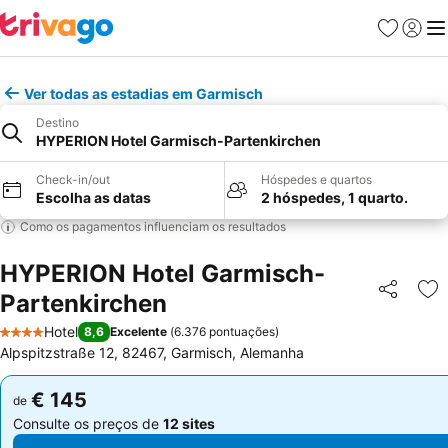
Favoritos
Iniciar
Me
Ver todas as estadias em Garmisch
Destino
HYPERION Hotel Garmisch-Partenkirchen
Check-in/out
Hóspedes e quartos
Escolha as datas
2 hóspedes, 1 quarto.
Como os pagamentos influenciam os resultados
HYPERION Hotel Garmisch-
Partenkirchen
Partilhar
Ad
Hotel
8,6
Excelente
(
6.376 pontuações
)
4 Estrelas
Alpspitzstraße 12, 82467, Garmisch, Alemanha
€ 145
€ 145
de
de
Consulte os preços de
12 sites
Consulte os preços de
12 sites