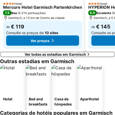
Hotel
Hotel
4 Estrelas
4 Estrelas
Mercure Hotel Garmisch Partenkirchen
HYPERION Ho
7,5
8,6
Boa
(
5.310 pontuações
)
Excelente
(
6
Garmisch, a 1.5 km de Centro da cidade
Garmisch, a 0.
€ 119
€ 145
de
de
Consulte os preços de
10 sites
Consulte os 
Ver preços
Ver todas as estadias em Garmisch
Outras estadias em Garmisch
Hotel
Bed and
Casa de
Aparthotel
breakfasts
hóspedes
Categorias de hotéis populares em Garmisch