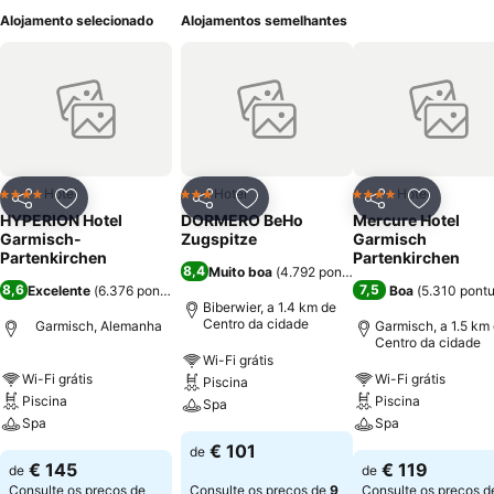
Alojamento selecionado
Alojamentos semelhantes
Hotel
Hotel
Hotel
4 Estrelas
3 Estrelas
4 Estrelas
Partilhar
Adicionar aos favoritos
Partilhar
Adicionar aos favoritos
Partilhar
Adicionar
HYPERION Hotel
DORMERO BeHo
Mercure Hotel
Garmisch-
Zugspitze
Garmisch
Partenkirchen
Partenkirchen
8,4
Muito boa
(
4.792 pontuações
)
8,6
7,5
Excelente
(
6.376 pontuações
)
Boa
(
5.310 pont
Biberwier, a 1.4 km de
Centro da cidade
Garmisch, Alemanha
Garmisch, a 1.5 km
Centro da cidade
Wi-Fi grátis
Wi-Fi grátis
Wi-Fi grátis
Piscina
Piscina
Piscina
Spa
Spa
Spa
€ 101
de
€ 145
€ 119
de
de
Consulte os preços de
Consulte os preços de
9
Consulte os preços d