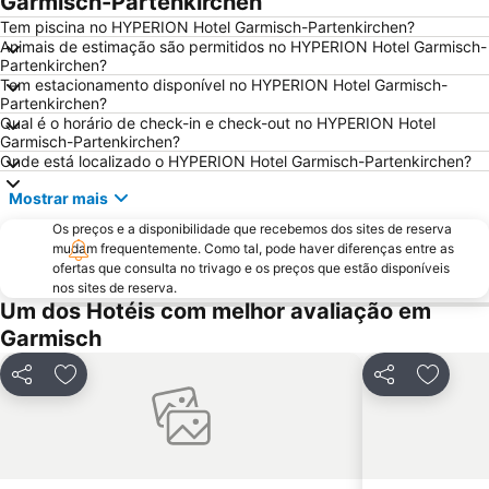
Garmisch-Partenkirchen
Tem piscina no HYPERION Hotel Garmisch-Partenkirchen?
Animais de estimação são permitidos no HYPERION Hotel Garmisch-
Partenkirchen?
Tem estacionamento disponível no HYPERION Hotel Garmisch-
Partenkirchen?
Qual é o horário de check-in e check-out no HYPERION Hotel
Garmisch-Partenkirchen?
Onde está localizado o HYPERION Hotel Garmisch-Partenkirchen?
Mostrar mais
Os preços e a disponibilidade que recebemos dos sites de reserva
mudam frequentemente. Como tal, pode haver diferenças entre as
ofertas que consulta no trivago e os preços que estão disponíveis
nos sites de reserva.
Um dos Hotéis com melhor avaliação em
Garmisch
Partilhar
Adicionar aos favoritos
Partilhar
Adicion