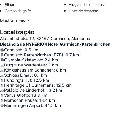
Bilhar
Aluguer de bicicletas
Campo de golfe
Hotel de desporto
Mostrar mais
Localização
Alpspitzstraße 12, 82467, Garmisch, Alemanha
Distância de HYPERION Hotel Garmisch-Partenkirchen
Garmisch
:
0.6
km
Garmisch-Partenkirchen (BZB)
:
0.7
km
Olympia-Skistadion
:
2.4
km
Burgruine Werdenfels
:
3
km
Königshaus am Schachen
:
8
km
Schloss Elmau
:
8.1
km
Hunding’s Hut
:
12.5
km
Hermitage Of Gurnemanz
:
12.5
km
Palácio De Linderhof
:
13.2
km
Venus Grotto
:
13.3
km
Moroccan House
:
13.4
km
Memmingen Airport
:
84.5
km