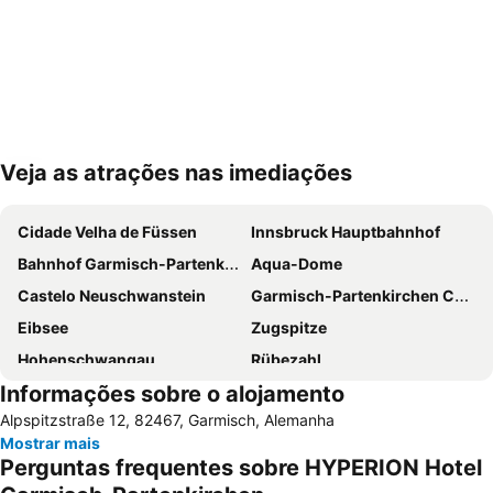
Veja as atrações nas imediações
Ampliar mapa
Cidade Velha de Füssen
Innsbruck Hauptbahnhof
Bahnhof Garmisch-Partenkirchen
Aqua-Dome
Castelo Neuschwanstein
Garmisch-Partenkirchen Casino
Eibsee
Zugspitze
Hohenschwangau
Rübezahl
Informações sobre o alojamento
Starnberger See
Bahnhof Füssen
Alpspitzstraße 12, 82467, Garmisch, Alemanha
Heimatmuseum Achental
Alpenhof
Mostrar mais
São Pedro e São Paulo
Plansee
Perguntas frequentes sobre HYPERION Hotel
da noi
Landhaus Auf der Gsteig