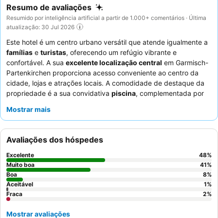
Resumo de avaliações
Resumido por inteligência artificial a partir de 1.000+ comentários · Última
atualização: 30 Jul 2026
Este hotel é um centro urbano versátil que atende igualmente a
famílias
e
turistas
, oferecendo um refúgio vibrante e
confortável. A sua
excelente localização central
em Garmisch-
Partenkirchen proporciona acesso conveniente ao centro da
cidade, lojas e atrações locais. A comodidade de destaque da
propriedade é a sua convidativa
piscina
, complementada por
uma tranquila área de sauna e spa, e uma
área de lazer infantil
Mostrar mais
dedicada. Os hóspedes elogiam consistentemente os
funcionários simpáticos e atenciosos
, e o
buffet de pequeno-
almoço
recebe altas classificações pela sua seleção vasta e
Avaliações dos hóspedes
fresca. Para uma experiência aprimorada, considere quartos
com
varandas que oferecem vistas deslumbrantes para a
Excelente
48
%
montanha
.
Muito boa
41
%
Boa
8
%
Aceitável
1
%
Fraca
2
%
Mostrar avaliações