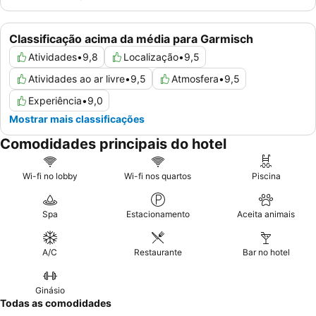
Classificação acima da média para Garmisch
Atividades
•
9,8
Localização
•
9,5
Atividades ao ar livre
•
9,5
Atmosfera
•
9,5
Experiência
•
9,0
Mostrar mais classificações
Comodidades principais do hotel
Wi-fi no lobby
Wi-fi nos quartos
Piscina
Spa
Estacionamento
Aceita animais
A/C
Restaurante
Bar no hotel
Ginásio
Todas as comodidades