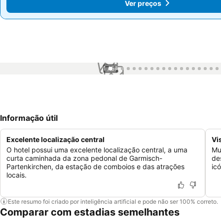
Ver preços
Ver preços
1 / 57
Informação útil
Excelente localização central
Vi
O hotel possui uma excelente localização central, a uma
Mu
curta caminhada da zona pedonal de Garmisch-
de
Partenkirchen, da estação de comboios e das atrações
ic
locais.
Este resumo foi criado por inteligência artificial e pode não ser 100% correto.
Comparar com estadias semelhantes