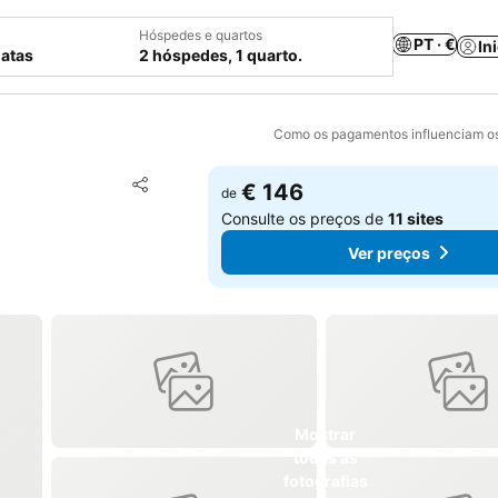
Hóspedes e quartos
PT · €
In
datas
2 hóspedes, 1 quarto.
Como os pagamentos influenciam os
Adicionar aos favoritos
€ 146
de
Partilhar
Consulte os preços de
11 sites
Ver preços