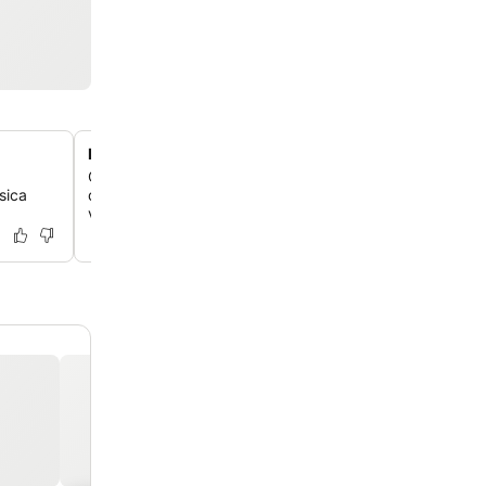
Buffet de café da manhã variado e fresco
Comece o seu dia com um buffet diversificado que ofe
sica
quentes e frias, frutas frescas, doces e escolhas que a
vários gostos e nacionalidades.