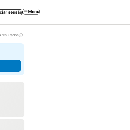
Menu
iciar sessão
 resultados