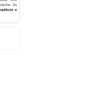
piscina. Os
mpáticos e
o e de alta
reservar um
ncluem ar