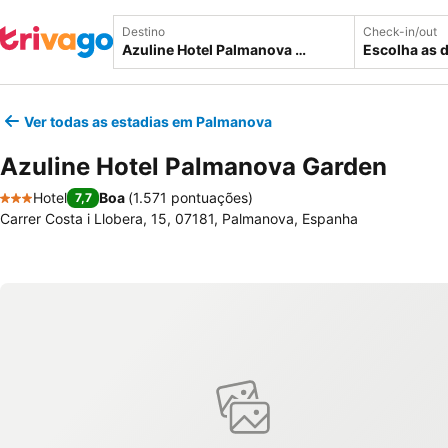
Destino
Check-in/out
Escolha as 
Ver todas as estadias em Palmanova
Azuline Hotel Palmanova Garden
Hotel
Boa
(
1.571 pontuações
)
7,7
3 Estrelas
Carrer Costa i Llobera, 15, 07181, Palmanova, Espanha