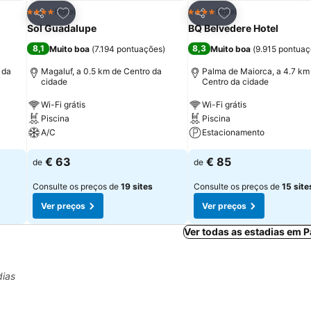
itos
Adicionar aos favoritos
Adicionar aos fav
Hotel
Hotel
4 Estrelas
4 Estrelas
Partilhar
Partilhar
Sol Guadalupe
BQ Belvedere Hotel
8,1
8,3
Muito boa
(
7.194 pontuações
)
Muito boa
(
9.915 pontua
 da
Magaluf, a 0.5 km de Centro da
Palma de Maiorca, a 4.7 km
cidade
Centro da cidade
Wi-Fi grátis
Wi-Fi grátis
Piscina
Piscina
A/C
Estacionamento
€ 63
€ 85
de
de
Consulte os preços de
19 sites
Consulte os preços de
15 site
Ver preços
Ver preços
Ver todas as estadias em 
dias