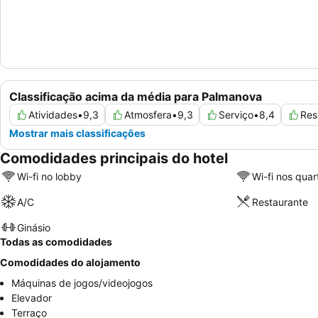
Classificação acima da média para Palmanova
Atividades
•
9,3
Atmosfera
•
9,3
Serviço
•
8,4
Res
Mostrar mais classificações
Comodidades principais do hotel
Wi-fi no lobby
Wi-fi nos quar
A/C
Restaurante
Ginásio
Todas as comodidades
Comodidades do alojamento
Máquinas de jogos/videojogos
Elevador
Terraço