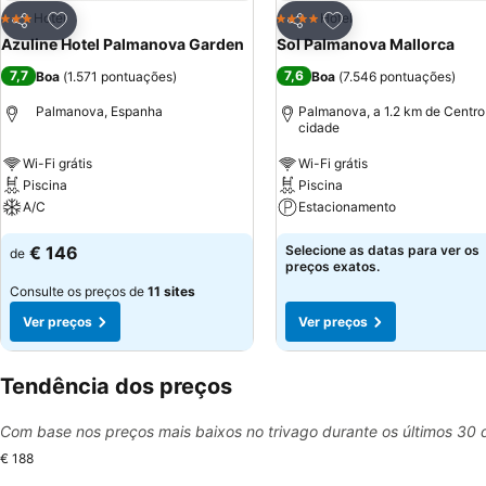
Adicionar aos favoritos
Adicionar aos favor
Hotel
Hotel
3 Estrelas
4 Estrelas
Partilhar
Partilhar
Azuline Hotel Palmanova Garden
Sol Palmanova Mallorca
7,7
7,6
Boa
(
1.571 pontuações
)
Boa
(
7.546 pontuações
)
Palmanova, Espanha
Palmanova, a 1.2 km de Centro
cidade
Wi-Fi grátis
Wi-Fi grátis
Piscina
Piscina
A/C
Estacionamento
€ 146
Selecione as datas para ver os
de
preços exatos.
Consulte os preços de
11 sites
Ver preços
Ver preços
Tendência dos preços
Com base nos preços mais baixos no trivago durante os últimos 30 
€ 188