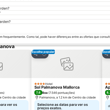
arden?
?
Garden?
m frequentemente. Como tal, pode haver diferenças entre as ofertas que consult
manova
Escolha popular
Escol
avoritos
Adicionar aos favoritos
Partilhar
Par
Hotel
4 Estrelas
3 E
Sol Palmanova Mallorca
Ap
7,6
8,
ões
)
Boa
(
7.546 pontuações
)
e Centro da cidade
Palmanova, a 1.2 km de Centro da cidade
para ver os
Selecione as datas para ver os
d
preços exatos.