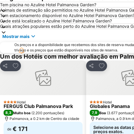
Tem piscina no Azuline Hotel Palmanova Garden?
Animais de estimação são permitidos no Azuline Hotel Palmanova G
Tem estacionamento disponível no Azuline Hotel Palmanova Garden
Onde está localizado o Azuline Hotel Palmanova Garden?
Quais atrações populares estão perto do Azuline Hotel Palmanova 
Mostrar mais
Os preços e a disponibilidade que recebemos dos sites de reserva muda
trivago e os preços que estão disponíveis nos sites de reserva.
Um dos Hotéis com melhor avaliação em Pal
Adicionar aos favoritos
Adicionar aos f
Partilhar
Partilhar
Hotel
Hotel
4 Estrelas
4 Estrelas
FERGUS Club Palmanova Park
Globales Panama
8,3
7,9
Muito boa
(
2.200 pontuações
)
Boa
(
3.677 pontuaç
Palmanova, a 0.2 km de Centro da cidade
Palmanova, a 0.9 km d
Selecione as datas 
€ 171
de
preços exatos.