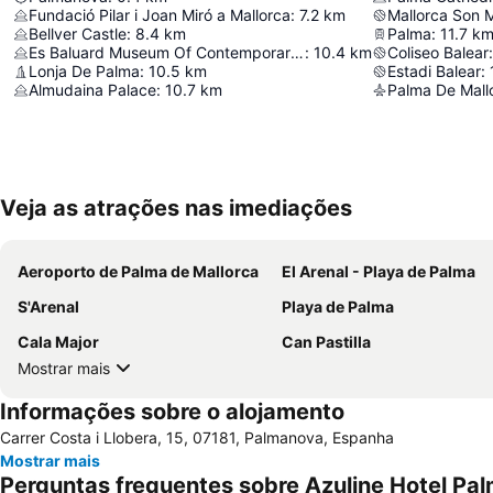
Fundació Pilar i Joan Miró a Mallorca
:
7.2
km
Mallorca Son 
Bellver Castle
:
8.4
km
Palma
:
11.7
k
Es Baluard Museum Of Contemporary Art Of Palma
:
10.4
km
Coliseo Balear
:
Lonja De Palma
:
10.5
km
Estadi Balear
:
Almudaina Palace
:
10.7
km
Palma De Mallo
Veja as atrações nas imediações
Aeroporto de Palma de Mallorca
El Arenal - Playa de Palma
S'Arenal
Playa de Palma
Cala Major
Can Pastilla
Mostrar mais
Informações sobre o alojamento
Carrer Costa i Llobera, 15, 07181, Palmanova, Espanha
Mostrar mais
Perguntas frequentes sobre Azuline Hotel P