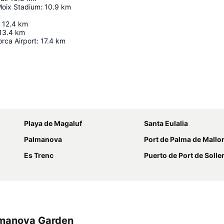
Moix Stadium
:
10.9
km
m
12.4
km
13.4
km
rca Airport
:
17.4
km
Ampliar mapa
Playa de Magaluf
Santa Eulalia
Palmanova
Port de Palma de Mallo
Es Trenc
Puerto de Port de Solle
almanova Garden