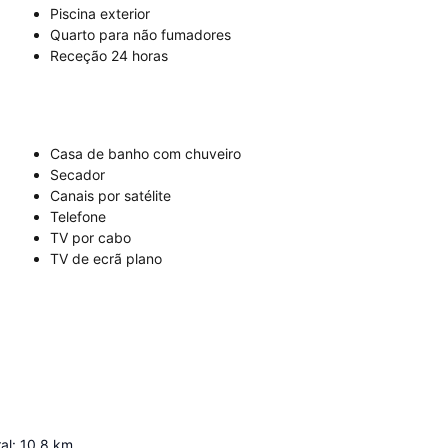
Piscina exterior
Quarto para não fumadores
Receção 24 horas
Casa de banho com chuveiro
Secador
Canais por satélite
Telefone
TV por cabo
TV de ecrã plano
al
:
10.8
km