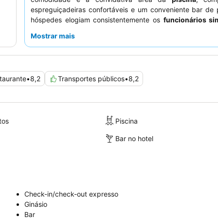
espreguiçadeiras confortáveis e um conveniente bar de 
hóspedes elogiam consistentemente os
funcionários si
prestativos
e o
buffet de pequeno-almoço
diversificad
Mostrar mais
qualidade. Para uma estadia mais confortável, considere 
dos espaçosos apartamentos, que frequentemente i
condicionado eficaz.
taurante
•
8,2
Transportes públicos
•
8,2
tos
Piscina
Bar no hotel
Check-in/check-out expresso
Ginásio
Bar