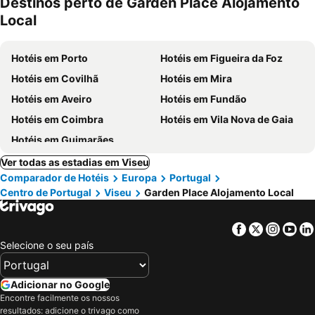
Destinos perto de Garden Place Alojamento
Local
Hotéis em Porto
Hotéis em Figueira da Foz
Hotéis em Covilhã
Hotéis em Mira
Hotéis em Aveiro
Hotéis em Fundão
Hotéis em Coimbra
Hotéis em Vila Nova de Gaia
Hotéis em Guimarães
Ver todas as estadias em Viseu
Comparador de Hotéis
Europa
Portugal
Centro de Portugal
Viseu
Garden Place Alojamento Local
Facebook
Twitter
Insta
Yo
Selecione o seu país
Adicionar no Google
Encontre facilmente os nossos
resultados: adicione o trivago como