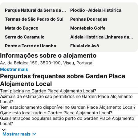
Parque Natural da Serra da Estrela
Piodão -Aldeia Histórica
Termas de São Pedro do Sul
Penhas Douradas
Mata do Buçaco
Montebelo Golfe
Serra do Caramulo
Aldeia Histórica Linhares da Beira
Ponte e Torre de Ucanha
Fluvial de Avô
Informações sobre o alojamento
Parque de Campismo Curral do Negro Gouveia
Cascata da Cabreia
Av. da Bélgica 159, 3500-190, Viseu, Portugal
Aldeia da Pena
Castelo de Lamego
Mostrar mais
Praça do Rossio
Bioparque - Parque Florestal de Pisão
Perguntas frequentes sobre Garden Place
Vila de Avô
Aldeia Histórica de Trancoso
Alojamento Local
Praia Fluvial São João do Monte
Arco romano da Bobadela
Tem piscina no Garden Place Alojamento Local?
Animais de estimação são permitidos no Garden Place Alojamento
Fraga da Pena
Museu do Pão
Local?
Tem estacionamento disponível no Garden Place Alojamento Local?
Praia Fluvial da Folgosa
Obelisco da Batalha do Buçaco
Onde está localizado o Garden Place Alojamento Local?
Frecha da Mizarela
Aeródromo de Viseu
Quais atrações populares estão perto do Garden Place Alojamento
Local?
Praia Artificial
Castelo de Linhares da Beira
Mostrar mais
Casa de Santar
Quinta dos Compadres