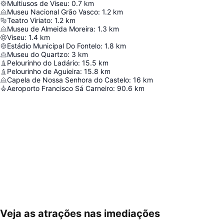
Multiusos de Viseu
:
0.7
km
Museu Nacional Grão Vasco
:
1.2
km
Teatro Viriato
:
1.2
km
Museu de Almeida Moreira
:
1.3
km
Viseu
:
1.4
km
Estádio Municipal Do Fontelo
:
1.8
km
Museu do Quartzo
:
3
km
Pelourinho do Ladário
:
15.5
km
Pelourinho de Aguieira
:
15.8
km
Capela de Nossa Senhora do Castelo
:
16
km
Aeroporto Francisco Sá Carneiro
:
90.6
km
Veja as atrações nas imediações
Ampliar mapa