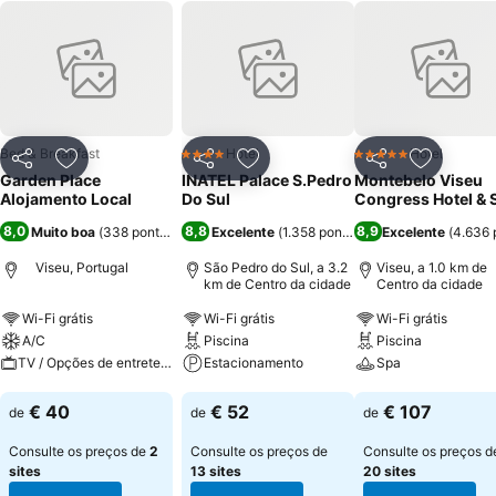
Bed & Breakfast
Hotel
Hotel
4 Estrelas
5 Estrelas
Partilhar
Adicionar aos favoritos
Partilhar
Adicionar aos favoritos
Partilhar
Adicionar
Garden Place
INATEL Palace S.Pedro
Montebelo Viseu
Alojamento Local
Do Sul
Congress Hotel & 
8,0
8,8
8,9
Muito boa
(
338 pontuações
)
Excelente
(
1.358 pontuações
Excelente
)
(
4.636 
Viseu, Portugal
São Pedro do Sul, a 3.2
Viseu, a 1.0 km de
km de Centro da cidade
Centro da cidade
Wi-Fi grátis
Wi-Fi grátis
Wi-Fi grátis
A/C
Piscina
Piscina
TV / Opções de entretenimento
Estacionamento
Spa
Ver preços
Ver preços
Ver preços
€ 40
€ 52
€ 107
de
de
de
Consulte os preços de
2
Consulte os preços de
Consulte os preços d
sites
13 sites
20 sites