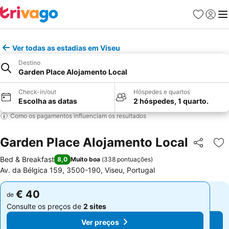
Favoritos
Iniciar
Me
Ver todas as estadias em Viseu
Destino
Garden Place Alojamento Local
Check-in/out
Hóspedes e quartos
Escolha as datas
2 hóspedes, 1 quarto.
Como os pagamentos influenciam os resultados
Garden Place Alojamento Local
Partilhar
Ad
Bed & Breakfast
8,0
Muito boa
(
338 pontuações
)
Av. da Bélgica 159, 3500-190, Viseu, Portugal
€ 40
€ 40
de
de
Consulte os preços de
2 sites
Consulte os preços de
2 sites
Ver preços
Ver preços