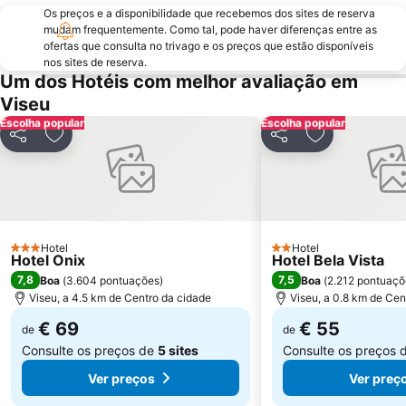
Os preços e a disponibilidade que recebemos dos sites de reserva
Aristides de Sousa Mendes Foundation
Museu Grão Vasco
mudam frequentemente. Como tal, pode haver diferenças entre as
Igreja da Misericordia
Aldeia de Vila Maior
ofertas que consulta no trivago e os preços que estão disponíveis
nos sites de reserva.
Um dos Hotéis com melhor avaliação em
Viseu
Escolha popular
Escolha popular
Partilhar
Adicionar aos favoritos
Partilhar
Adicionar aos
Hotel
Hotel
3 Estrelas
2 Estrelas
Hotel Onix
Hotel Bela Vista
7,8
7,5
Boa
(
3.604 pontuações
)
Boa
(
2.212 pontuaçõ
Viseu, a 4.5 km de Centro da cidade
Viseu, a 0.8 km de Cen
€ 69
€ 55
de
de
Consulte os preços de
5 sites
Consulte os preços 
Ver preços
Ver preç