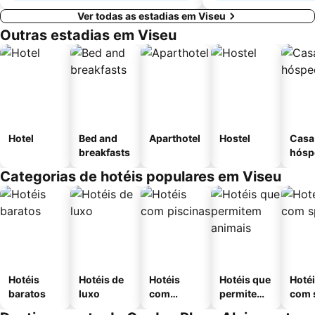
Ver todas as estadias em Viseu
Outras estadias em Viseu
Hotel
Bed and
Aparthotel
Hostel
Casa
breakfasts
hósp
Categorias de hotéis populares em Viseu
Hotéis
Hotéis de
Hotéis
Hotéis que
Hoté
baratos
luxo
com
permitem
com 
piscinas
animais