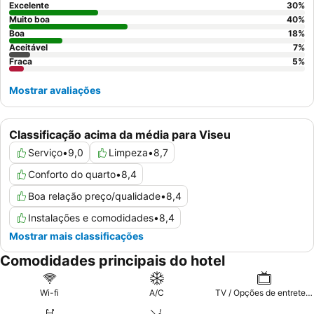
Excelente
30
%
Muito boa
40
%
Boa
18
%
Aceitável
7
%
Fraca
5
%
Mostrar avaliações
Classificação acima da média para Viseu
Serviço
•
9,0
Limpeza
•
8,7
Conforto do quarto
•
8,4
Boa relação preço/qualidade
•
8,4
Instalações e comodidades
•
8,4
Mostrar mais classificações
Comodidades principais do hotel
Wi-fi
A/C
TV / Opções de entretenimento