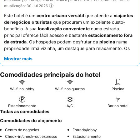
atualização: 30 Jul 2026
Este hotel é um
centro urbano versátil
que atende a
viajantes
de negócios
e
turistas
que procuram um excelente custo-
benefício. A sua
localização conveniente
numa estrada
principal oferece fácil acesso e bastante
estacionamento fora
da estrada
. Os hóspedes podem desfrutar da
piscina
numa
propriedade irmã vizinha, um destaque para relaxamento. Os
funcionários recebem consistentemente elogios pela sua
Mostrar mais
simpatia e prestabilidade excecionais, complementando o
excelente e variado
buffet de pequeno-almoço
. Para uma
Comodidades principais do hotel
estadia mais tranquila, os hóspedes devem solicitar um quarto
virado para o jardim.
Wi-fi no lobby
Wi-fi nos quartos
Piscina
Estacionamento
A/C
Bar no hotel
Todas as comodidades
Comodidades do alojamento
Centro de negócios
Entrada/lobby
Check-in/check-out expresso
Estacionamento