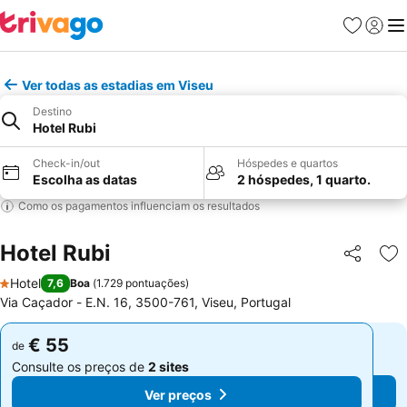
Favoritos
Iniciar
Me
Ver todas as estadias em Viseu
Destino
Hotel Rubi
Check-in/out
Hóspedes e quartos
Escolha as datas
2 hóspedes, 1 quarto.
Como os pagamentos influenciam os resultados
Hotel Rubi
Partilhar
Ad
Hotel
7,6
Boa
(
1.729 pontuações
)
1 Estrelas
Via Caçador - E.N. 16, 3500-761, Viseu, Portugal
€ 55
€ 55
de
de
Consulte os preços de
2 sites
Consulte os preços de
2 sites
Ver preços
Ver preços