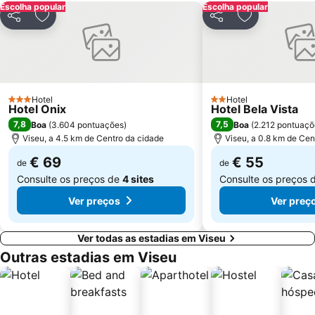
Escolha popular
Escolha popular
Partilhar
Adicionar aos favoritos
Partilhar
Adicionar aos
Hotel
Hotel
3 Estrelas
2 Estrelas
Hotel Onix
Hotel Bela Vista
7,8
7,5
Boa
(
3.604 pontuações
)
Boa
(
2.212 pontuaçõ
Viseu, a 4.5 km de Centro da cidade
Viseu, a 0.8 km de Cen
€ 69
€ 55
de
de
Consulte os preços de
4 sites
Consulte os preços 
Ver preços
Ver preç
Ver todas as estadias em Viseu
Outras estadias em Viseu