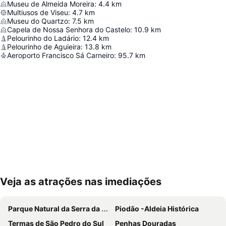
Museu de Almeida Moreira
:
4.4
km
Multiusos de Viseu
:
4.7
km
Museu do Quartzo
:
7.5
km
Capela de Nossa Senhora do Castelo
:
10.9
km
Pelourinho do Ladário
:
12.4
km
Pelourinho de Aguieira
:
13.8
km
Aeroporto Francisco Sá Carneiro
:
95.7
km
Veja as atrações nas imediações
Ampliar mapa
Parque Natural da Serra da Estrela
Piodão -Aldeia Histórica
Termas de São Pedro do Sul
Penhas Douradas