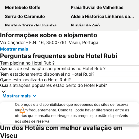
Montebelo Golfe
Praia fluvial de Valhelhas
Serra do Caramulo
Aldeia Histórica Linhares da Beira
Ponte e Torre de Ucanha
Fluvial de Avô
Informações sobre o alojamento
Parque de Campismo Curral do Negro Gouveia
Cascata da Cabreia
Via Caçador - E.N. 16, 3500-761, Viseu, Portugal
Aldeia da Pena
Praça do Rossio
Mostrar mais
Bioparque - Parque Florestal de Pisão
Vila de Avô
Perguntas frequentes sobre Hotel Rubi
Aldeia Histórica de Trancoso
Arco romano da Bobadela
Tem piscina no Hotel Rubi?
Animais de estimação são permitidos no Hotel Rubi?
Praia Fluvial São João do Monte
Fraga da Pena
Tem estacionamento disponível no Hotel Rubi?
Museu do Pão
Praia Fluvial da Folgosa
Onde está localizado o Hotel Rubi?
Quais atrações populares estão perto do Hotel Rubi?
Frecha da Mizarela
Aeródromo de Viseu
Mostrar mais
Praia Artificial
Castelo de Linhares da Beira
Os preços e a disponibilidade que recebemos dos sites de reserva
Casa de Santar
Quinta dos Compadres
mudam frequentemente. Como tal, pode haver diferenças entre as
Aristides de Sousa Mendes Foundation
Museu Grão Vasco
ofertas que consulta no trivago e os preços que estão disponíveis
nos sites de reserva.
Igreja da Misericordia
Aldeia de Vila Maior
Um dos Hotéis com melhor avaliação em
Viseu