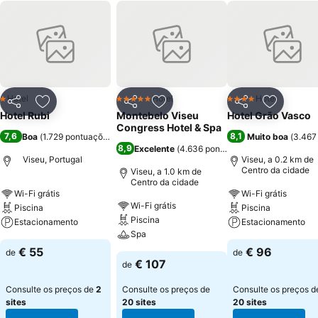
Hotel
Hotel
Hotel
1 Estrelas
5 Estrelas
4 Estrelas
Partilhar
Adicionar aos favoritos
Partilhar
Adicionar aos favoritos
Partilhar
Adicionar
Hotel Rubi
Montebelo Viseu
Hotel Grão Vasco
Congress Hotel & Spa
7,6
8,1
Boa
(
1.729 pontuações
)
Muito boa
(
3.467
8,9
Excelente
(
4.636 pontuações
)
Viseu, Portugal
Viseu, a 0.2 km de
Centro da cidade
Viseu, a 1.0 km de
Centro da cidade
Wi-Fi grátis
Wi-Fi grátis
Wi-Fi grátis
Piscina
Piscina
Piscina
Estacionamento
Estacionamento
Spa
€ 55
€ 96
de
de
€ 107
de
Consulte os preços de
2
Consulte os preços de
Consulte os preços d
sites
20 sites
20 sites