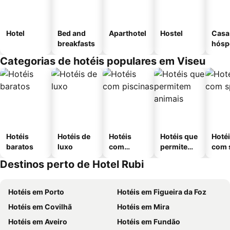
Hotel
Bed and
Aparthotel
Hostel
Casa
breakfasts
hósp
Categorias de hotéis populares em Viseu
Hotéis
Hotéis de
Hotéis
Hotéis que
Hoté
baratos
luxo
com
permitem
com 
piscinas
animais
Destinos perto de Hotel Rubi
Hotéis em Porto
Hotéis em Figueira da Foz
Hotéis em Covilhã
Hotéis em Mira
Hotéis em Aveiro
Hotéis em Fundão