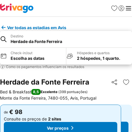
Favoritos
Iniciar
Me
Ver todas as estadias em Avis
Destino
Herdade da Fonte Ferreira
Check-in/out
Hóspedes e quartos
Escolha as datas
2 hóspedes, 1 quarto.
Como os pagamentos influenciam os resultados
Herdade da Fonte Ferreira
Partilhar
Ad
Bed & Breakfast
8,5
Excelente
(
399 pontuações
)
Monte da Fonte Ferreira, 7480-055, Avis, Portugal
€ 98
€ 98
de
de
Consulte os preços de
2 sites
Consulte os preços de
2 sites
Ver preços
Ver preços