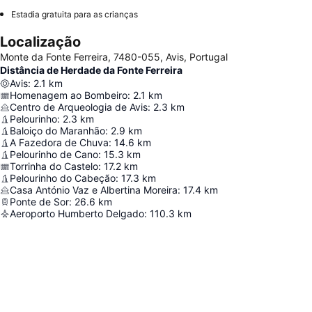
Estadia gratuita para as crianças
Localização
Monte da Fonte Ferreira, 7480-055, Avis, Portugal
Distância de Herdade da Fonte Ferreira
Avis
:
2.1
km
Homenagem ao Bombeiro
:
2.1
km
Centro de Arqueologia de Avis
:
2.3
km
Pelourinho
:
2.3
km
Baloiço do Maranhão
:
2.9
km
A Fazedora de Chuva
:
14.6
km
Pelourinho de Cano
:
15.3
km
Torrinha do Castelo
:
17.2
km
Pelourinho do Cabeção
:
17.3
km
Casa António Vaz e Albertina Moreira
:
17.4
km
Ponte de Sor
:
26.6
km
Aeroporto Humberto Delgado
:
110.3
km