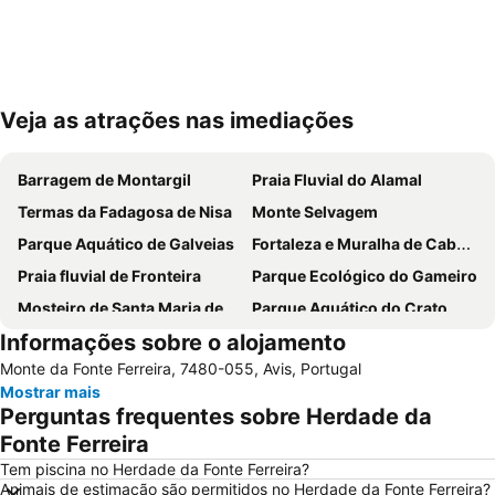
Veja as atrações nas imediações
Ampliar mapa
Barragem de Montargil
Praia Fluvial do Alamal
Termas da Fadagosa de Nisa
Monte Selvagem
Parque Aquático de Galveias
Fortaleza e Muralha de Cabeço de Vide
Praia fluvial de Fronteira
Parque Ecológico do Gameiro
Mosteiro de Santa Maria de Flor da Rosa
Parque Aquático do Crato
Informações sobre o alojamento
Castelo de Évoramonte
Fluvial de Ortiga
Monte da Fonte Ferreira, 7480-055, Avis, Portugal
Pelourinho de Montargil
Central de Camionagem de Estremoz
Mostrar mais
Igreja da Aldeia Velha
Convento dos Lóios ou de Nossa Senhora da Assunção
Perguntas frequentes sobre Herdade da
Pelourinho de Cabeção
Igreja do Convento de Santo António
Fonte Ferreira
Anta de Pavia
Villa Lusitano-Romana de Torre de Palma
Tem piscina no Herdade da Fonte Ferreira?
Animais de estimação são permitidos no Herdade da Fonte Ferreira?