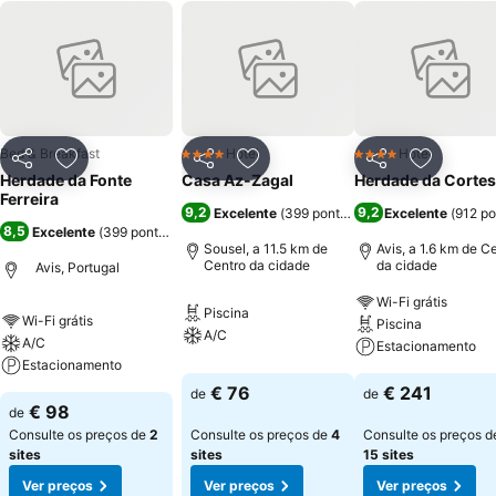
Bed & Breakfast
Hotel
Hotel
4 Estrelas
4 Estrelas
Partilhar
Adicionar aos favoritos
Partilhar
Adicionar aos favoritos
Partilhar
Adicionar
Herdade da Fonte
Casa Az-Zagal
Herdade da Cortes
Ferreira
9,2
9,2
Excelente
(
399 pontuações
Excelente
)
(
912 p
8,5
Excelente
(
399 pontuações
)
Sousel, a 11.5 km de
Avis, a 1.6 km de C
Centro da cidade
da cidade
Avis, Portugal
Wi-Fi grátis
Piscina
Wi-Fi grátis
Piscina
A/C
A/C
Estacionamento
Estacionamento
€ 76
€ 241
de
de
€ 98
de
Consulte os preços de
2
Consulte os preços de
4
Consulte os preços d
sites
sites
15 sites
Ver preços
Ver preços
Ver preços