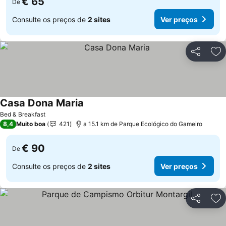
€ 65
De
Consulte os preços de
2 sites
Ver preços
Partilhar
Ad
Casa Dona Maria
Ver preços
Bed & Breakfast
8,4
Muito boa
421
a 15.1 km de Parque Ecológico do Gameiro
€ 90
De
Consulte os preços de
2 sites
Ver preços
Partilhar
Ad