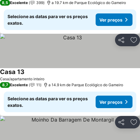
8,5
Excelente
399
a 19.7 km de Parque Ecológico do Gameiro
Selecione as datas para ver os preços
Ver preços
exatos.
Partilhar
Ad
Casa 13
Ver preços
Casa/apartamento inteiro
8,7
Excelente
11
a 14.9 km de Parque Ecológico do Gameiro
Selecione as datas para ver os preços
Ver preços
exatos.
Partilhar
Ad