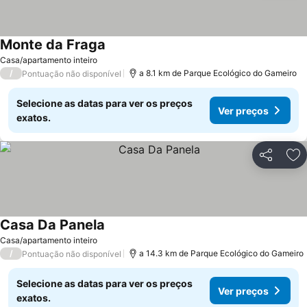
Monte da Fraga
Ver preços
Casa/apartamento inteiro
/
a 8.1 km de Parque Ecológico do Gameiro
Pontuação não disponível
Selecione as datas para ver os preços
Ver preços
exatos.
Partilhar
Ad
Casa Da Panela
Ver preços
Casa/apartamento inteiro
/
a 14.3 km de Parque Ecológico do Gameiro
Pontuação não disponível
Selecione as datas para ver os preços
Ver preços
exatos.