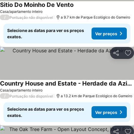
Sitio Do Moinho De Vento
Ver preços
Casa/apartamento inteiro
/
a 9.7 km de Parque Ecológico do Gameiro
Pontuação não disponível
Selecione as datas para ver os preços
Ver preços
exatos.
Partilhar
Ad
Country House and Estate - Herdade da Azinheira
Ver preços
Casa/apartamento inteiro
/
a 13.2 km de Parque Ecológico do Gameiro
Pontuação não disponível
Selecione as datas para ver os preços
Ver preços
exatos.