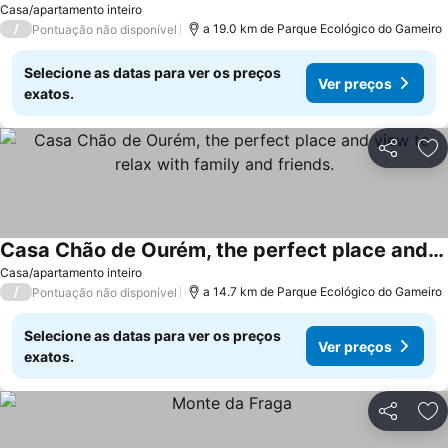
Casa/apartamento inteiro
/
a 19.0 km de Parque Ecológico do Gameiro
Pontuação não disponível
Selecione as datas para ver os preços
Ver preços
exatos.
Partilhar
Ad
Casa Chão de Ourém, the perfect place and view to relax with family and friends.
Ver preços
Casa/apartamento inteiro
/
a 14.7 km de Parque Ecológico do Gameiro
Pontuação não disponível
Selecione as datas para ver os preços
Ver preços
exatos.
Partilhar
Ad