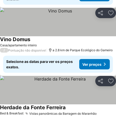
Partilhar
Ad
Vino Domus
Ver preços
Casa/apartamento inteiro
/
a 2.8 km de Parque Ecológico do Gameiro
Pontuação não disponível
Selecione as datas para ver os preços
Ver preços
exatos.
Partilhar
Ad
Herdade da Fonte Ferreira
Ver preços
Bed & Breakfast
Vistas panorâmicas da Barragem do Maranhão
Ver preço