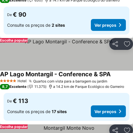
9,4
Excelente
630
a 14.1 km de Parque Ecológico do Gameiro
€ 90
De
Consulte os preços de
2 sites
Ver preços
Escolha popular
Partilhar
Ad
AP Lago Montargil - Conference & SPA
Ver preço
Hotel
Quartos com vista para a barragem ou jardim
Ver preços
5 Estrelas
8,7
Excelente
11.375
a 14.2 km de Parque Ecológico do Gameiro
€ 113
De
Consulte os preços de
17 sites
Ver preços
Escolha popular