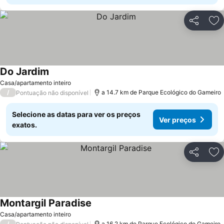
Partilhar
Ad
Do Jardim
Ver preços
Casa/apartamento inteiro
/
a 14.7 km de Parque Ecológico do Gameiro
Pontuação não disponível
Selecione as datas para ver os preços
Ver preços
exatos.
Partilhar
Ad
Montargil Paradise
Ver preços
Casa/apartamento inteiro
/
a 16.2 km de Parque Ecológico do Gameiro