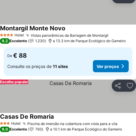
Partilhar
Ad
Montargil Monte Novo
Ver preços
Hotel
Vistas panorâmicas da Barragem de Montargil
Ver preços
4 Estrelas
9,2
Excelente
1.230
a 13.3 km de Parque Ecológico do Gameiro
€ 88
De
Consulte os preços de
11 sites
Ver preços
Escolha popular
Partilhar
Ad
Casas De Romaria
Ver preços
Hotel
Piscina de imersão na cobertura com vista para a vila
Ver pre
3 Estrelas
9,0
Excelente
793
a 10.1 km de Parque Ecológico do Gameiro