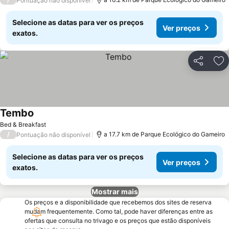
Pontuação não disponível
Selecione as datas para ver os preços
Ver preços
exatos.
Partilhar
Ad
Tembo
Ver preços
Bed & Breakfast
/
a 17.7 km de Parque Ecológico do Gameiro
Pontuação não disponível
Selecione as datas para ver os preços
Ver preços
exatos.
Mostrar mais
Os preços e a disponibilidade que recebemos dos sites de reserva
mudam frequentemente. Como tal, pode haver diferenças entre as
ofertas que consulta no trivago e os preços que estão disponíveis