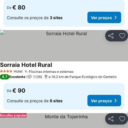
€ 80
De
Consulte os preços de
3 sites
Ver preços
Partilhar
Ad
Sorraia Hotel Rural
Ver preços
Hotel
Piscinas internas e externas
Ver preços
4 Estrelas
8,7
Excelente
1.126
a 16.2 km de Parque Ecológico do Gameiro
€ 90
De
Consulte os preços de
6 sites
Ver preços
Escolha popular
Partilhar
Ad