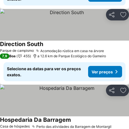
Partilhar
Ad
Direction South
Ver preços
Parque de campismo
Acomodação rústica em casa na árvore
Ver preços
7,9
Boa
455
a 12.6 km de Parque Ecológico do Gameiro
Selecione as datas para ver os preços
Ver preços
exatos.
Partilhar
Ad
Hospedaria Da Barragem
Ver preços
Casa de hóspedes
Perto das atividades da Barragem de Montargil
Ver pre