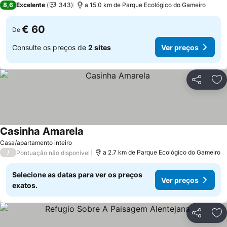
8,6
Excelente
343
a 15.0 km de Parque Ecológico do Gameiro
€ 60
De
Consulte os preços de
2 sites
Ver preços
Partilhar
Ad
Casinha Amarela
Ver preços
Casa/apartamento inteiro
/
a 2.7 km de Parque Ecológico do Gameiro
Pontuação não disponível
Selecione as datas para ver os preços
Ver preços
exatos.
Partilhar
Ad