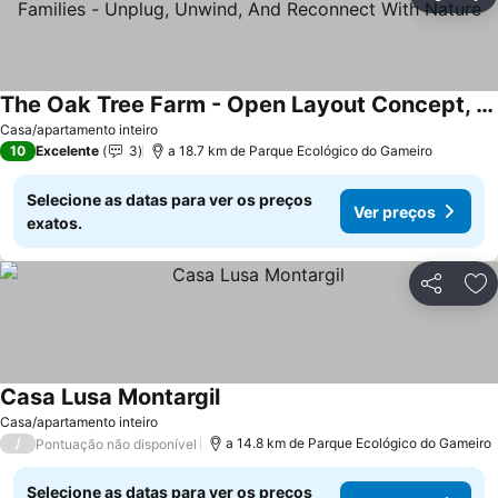
Partilhar
Ad
The Oak Tree Farm - Open Layout Concept, Ideal For Families - Unplug, Unwind, And Reconnect With Nature
Ver preços
Casa/apartamento inteiro
10
Excelente
3
a 18.7 km de Parque Ecológico do Gameiro
Selecione as datas para ver os preços
Ver preços
exatos.
Partilhar
Ad
Casa Lusa Montargil
Ver preços
Casa/apartamento inteiro
/
a 14.8 km de Parque Ecológico do Gameiro
Pontuação não disponível
Selecione as datas para ver os preços