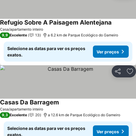
Refugio Sobre A Paisagem Alentejana
Ver preço
Casa/apartamento inteiro
9,9
Excelente
13
a 6.2 km de Parque Ecológico do Gameiro
Selecione as datas para ver os preços
Ver preços
exatos.
Partilhar
Ad
Casas Da Barragem
Ver preços
Casa/apartamento inteiro
9,3
Excelente
20
a 12.6 km de Parque Ecológico do Gameiro
Selecione as datas para ver os preços
Ver preços
exatos.