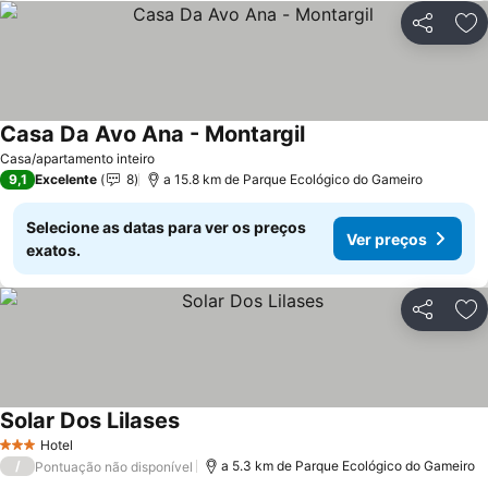
Partilhar
Ad
Casa Da Avo Ana - Montargil
Ver preços
Casa/apartamento inteiro
9,1
Excelente
8
a 15.8 km de Parque Ecológico do Gameiro
Selecione as datas para ver os preços
Ver preços
exatos.
Partilhar
Ad
Solar Dos Lilases
Ver preços
Hotel
3 Estrelas
/
a 5.3 km de Parque Ecológico do Gameiro
Pontuação não disponível