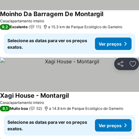
Moinho Da Barragem De Montargil
Ver preços
Casa/apartamento inteiro
9,2
Excelente
11
a 15.3 km de Parque Ecológico do Gameiro
Selecione as datas para ver os preços
Ver preços
exatos.
Partilhar
Ad
Xagi House - Montargil
Ver preços
Casa/apartamento inteiro
8,1
Muito boa
52
a 14.8 km de Parque Ecológico do Gameiro
Selecione as datas para ver os preços
Ver preços
exatos.