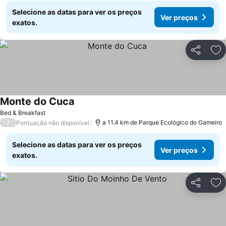
Selecione as datas para ver os preços
Ver preços
exatos.
Partilhar
Ad
Monte do Cuca
Ver preços
Bed & Breakfast
/
a 11.4 km de Parque Ecológico do Gameiro
Pontuação não disponível
Selecione as datas para ver os preços
Ver preços
exatos.
Partilhar
Ad