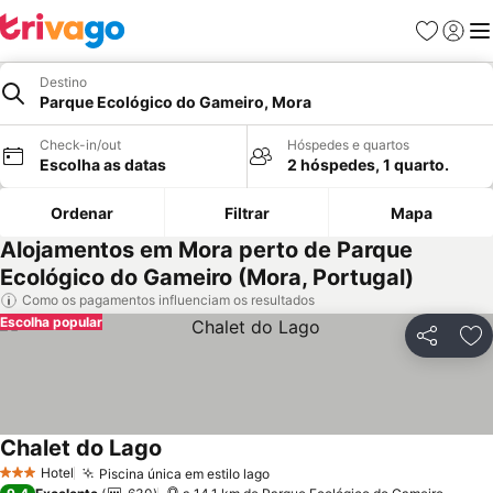
Favoritos
Iniciar
Me
Destino
Parque Ecológico do Gameiro, Mora
Check-in/out
Hóspedes e quartos
Escolha as datas
2 hóspedes, 1 quarto.
Ordenar
Filtrar
Mapa
Alojamentos em Mora perto de Parque
Ecológico do Gameiro (Mora, Portugal)
Como os pagamentos influenciam os resultados
Escolha popular
Partilhar
Ad
Chalet do Lago
Ver preços
Hotel
Piscina única em estilo lago
Ver preços
3 Estrelas