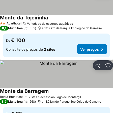
Monte da Tojeirinha
Ver preços
Aparthotel
Variedade de esportes aquáticos
Ver preços
2 Estrelas
8,1
Muito boa
355
a 12.9 km de Parque Ecológico do Gameiro
€ 100
De
Consulte os preços de
2 sites
Ver preços
Partilhar
Ad
Monte da Barragem
Ver preços
Bed & Breakfast
Vistas e acesso ao Lago de Montargil
Ver preços
8,2
Muito boa
268
a 11.2 km de Parque Ecológico do Gameiro