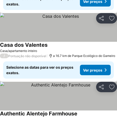
Ver preços
exatos.
Partilhar
Ad
Casa dos Valentes
Ver preços
Casa/apartamento inteiro
/
a 16.7 km de Parque Ecológico do Gameiro
Pontuação não disponível
Selecione as datas para ver os preços
Ver preços
exatos.
Partilhar
Ad
Authentic Alentejo Farmhouse
Ver preços