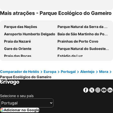
Mais atrações - Parque Ecológico do Gameiro
Parque das Nações
Parque Natural da Serra da Estrela
Aeroporto Humberto Delgado
Baía de São Martinho do Porto
Praia da Nazaré
Prainhas de Porto Covo
Gare do Oriente
Parque Natural do Sudoeste Alentejano e Costa Vicentina
Praia das Rocas
Estádio da Luz
Praia da Costa Nova
Melides
Baleal
Portinho da Arrábida
Comparador de Hotéis
Europa
Portugal
Alentejo
Mora
Parque Ecológico do Gameiro
Mina de São Domingos
Barragem do Alqueva
Da Barra
Praia de Buarcos
Facebook
Twitter
Insta
Yo
Piodão -Aldeia Histórica
Praia de Pedrogão
Selecione o seu país
Mariparque
Praia da Consolação
Praia da Comporta
MEO Arena
Adicionar no Google