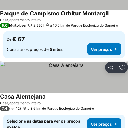
Parque de Campismo Orbitur Montargil
Ver preç
Casa/apartamento inteiro
8,0
Muito boa
2.886
a 16.5 km de Parque Ecológico do Gameiro
€ 67
De
Consulte os preços de
5 sites
Ver preços
Partilhar
Ad
Casa Alentejana
Ver preços
Casa/apartamento inteiro
7,4
12
a 3.6 km de Parque Ecológico do Gameiro
Selecione as datas para ver os preços
Ver preços
exatos.