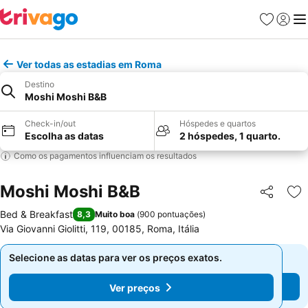
Favoritos
Iniciar
Me
Ver todas as estadias em Roma
Destino
Moshi Moshi B&B
Check-in/out
Hóspedes e quartos
Escolha as datas
2 hóspedes, 1 quarto.
Como os pagamentos influenciam os resultados
Moshi Moshi B&B
Partilhar
Ad
Bed & Breakfast
8,3
Muito boa
(
900 pontuações
)
Via Giovanni Giolitti, 119, 00185, Roma, Itália
Selecione as datas para ver os preços exatos.
Selecione as datas para ver os preços exatos.
Ver preços
Ver preços