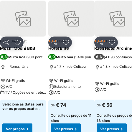
Bed & Breakfast
Hotel
Hotel
3 Estrelas
4 Estrelas
Partilhar
Adicionar aos favoritos
Partilhar
Adicionar aos favoritos
Partilhar
Adicionar
Moshi Moshi B&B
Hotel Elite
Raeli Hotel Archi
8,3
8,0
6,6
Muito boa
(
900 pontuações
)
Muito boa
(
1.496 pontuações
(
)
4.098 pontuaçõ
Roma, Itália
a 1.7 km de Coliseu
a 1.8 km de Coliseu
Wi-Fi grátis
Wi-Fi grátis
Wi-Fi grátis
A/C
Estacionamento
A/C
TV / Opções de entretenimento
A/C
Selecione as datas para
€ 74
€ 56
de
de
ver os preços exatos.
Consulte os preços de
11
Consulte os preços d
sites
13 sites
Ver preços
Ver preços
Ver preços