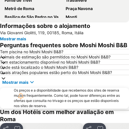
Fonte de Trevi
Trastevere
Metrô de Roma
Praça Navona
Basílica de São Pedro no Vaticano
Monti
Informações sobre o alojamento
Termini Metro Station
Praça de Espanha
Via Giovanni Giolitti, 119, 00185, Roma, Itália
Prati
Panteão
Mostrar mais
Basílica de Santa Maria Maggiore
Barberini - Fontana di Trevi Metro Station
Perguntas frequentes sobre Moshi Moshi B&B
International Airport Roma Ciampino
Praça de São Pedro
Tem piscina no Moshi Moshi B&B?
Animais de estimação são permitidos no Moshi Moshi B&B?
Trevi
Ostia
Tem estacionamento disponível no Moshi Moshi B&B?
Lungotevere Castello & Vaticano
Via del Corso
Onde está localizado o Moshi Moshi B&B?
Quais atrações populares estão perto do Moshi Moshi B&B?
Museu Vaticano
Termas de Caracala
Mostrar mais
Colosseo Metro Station
Spagna Metro Station
Os preços e a disponibilidade que recebemos dos sites de reserva
Estádio Olímpico de Roma
Parioli
mudam frequentemente. Como tal, pode haver diferenças entre as
La Sapienza - Città Universitaria
La Santa Sede
ofertas que consulta no trivago e os preços que estão disponíveis
nos sites de reserva.
Fiera di Roma
Via Nazionale
Um dos Hotéis com melhor avaliação em
Via Veneto Rome
Praça do Popolo
Roma
Ostia Antica
Roma Ostiense Railway Station