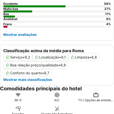
básicos oferecidos proporcionam um começo simples para o
Excelente
58
%
dia. Para uma estadia mais tranquila, os hóspedes recomendam
Muito boa
27
%
solicitar um quarto virado para longe da movimentada estação.
Boa
11
%
Aceitável
0
%
Fraca
4
%
Mostrar avaliações
Classificação acima da média para Roma
Serviço
•
9,2
Localização
•
9,1
Limpeza
•
8,8
Boa relação preço/qualidade
•
8,8
Conforto do quarto
•
8,7
Mostrar mais classificações
Comodidades principais do hotel
Wi-fi
A/C
TV / Opções de entretenimento
Secador
Quarto não fumadores