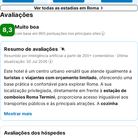
Ver todas as estadias em Roma
Avaliações
Muito boa
8,3
com base em 900 pontuações nos principais
sites
Resumo de avaliações
Resumido por inteligência artificial a partir de 200+ comentários · Última
atualização: 30 Jul 2026
Este hotel é um centro urbano versátil que atende igualmente a
turistas
e
viajantes com orçamento limitado
, oferecendo uma
base prática e confortável para explorar Roma. A sua
localização privilegiada, diretamente em frente à
estação de
comboios Roma Termini
, proporciona acesso inigualável aos
transportes públicos e às principais atrações. A
cozinha
partilhada
, equipada com frigorífico e micro-ondas, é uma
Mostrar mais
comodidade essencial, oferecendo aos hóspedes a flexibilidade
de preparar as suas próprias refeições. Os hóspedes elogiam
consistentemente o excecional
staff e serviço
, destacando a
Avaliações dos hóspedes
sua simpatia e prestabilidade, enquanto o chá e os biscoitos