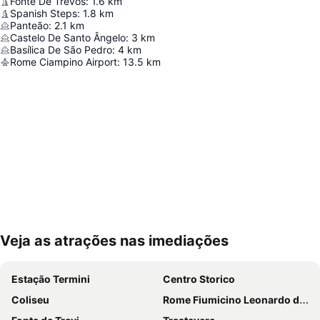
Fonte De Trevos
:
1.6
km
Spanish Steps
:
1.8
km
Panteão
:
2.1
km
Castelo De Santo Ângelo
:
3
km
Basílica De São Pedro
:
4
km
Rome Ciampino Airport
:
13.5
km
Veja as atrações nas imediações
Ampliar mapa
Estação Termini
Centro Storico
Coliseu
Rome Fiumicino Leonardo da Vinci International Airport