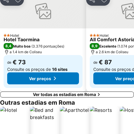
Partilhar
Adicionar aos favoritos
Partilhar
Adicionar aos
Nomentano - San Lorenzo
Piazza Campo de' Fiori
Stazione Tiburtina
Piazza della Repubblica
Galleria Borghese
Tiburtina Metro Station
Palazzetto dello Sport
Via Aurelia - Roma
Hotel
Hotel
2 Estrelas
3 Estrelas
Hotel Taormina
All Comfort Astori
Fórum Romano
Ottaviano - San Pietro - Musei Vaticani Metro Station
8,4
8,9
Muito boa
(
3.376 pontuações
)
Excelente
(
1.074 po
Lido di Ostia Levante
San Giovanni
a 1.4 km de Coliseu
a 2.6 km de Coliseu
Santa Cecilia in Trastevere
Santa Maria en Trastevere
€ 73
€ 87
de
de
Consulte os preços de
16 sites
Consulte os preços 
Ver preços
Ver preç
Ver todas as estadias em Roma
Outras estadias em Roma