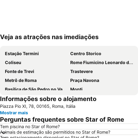
Veja as atrações nas imediações
Ampliar mapa
Estação Termini
Centro Storico
Coliseu
Rome Fiumicino Leonardo da Vinci International Airport
Fonte de Trevi
Trastevere
Metrô de Roma
Praça Navona
Basílica de São Pedro no Vaticano
Monti
Informações sobre o alojamento
Termini Metro Station
Praça de Espanha
Piazza Pio XI, 78, 00165, Roma, Itália
Prati
Panteão
Mostrar mais
Basílica de Santa Maria Maggiore
Barberini - Fontana di Trevi Metro Station
Perguntas frequentes sobre Star of Rome
International Airport Roma Ciampino
Praça de São Pedro
Tem piscina no Star of Rome?
Animais de estimação são permitidos no Star of Rome?
Trevi
Ostia
Tem estacionamento disponível no Star of Rome?