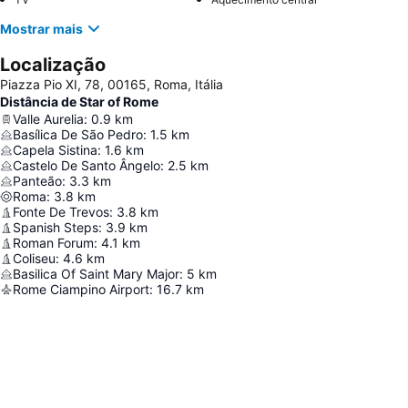
Mostrar mais
Localização
Piazza Pio XI, 78, 00165, Roma, Itália
Distância de Star of Rome
Valle Aurelia
:
0.9
km
Basílica De São Pedro
:
1.5
km
Capela Sistina
:
1.6
km
Castelo De Santo Ângelo
:
2.5
km
Panteão
:
3.3
km
Roma
:
3.8
km
Fonte De Trevos
:
3.8
km
Spanish Steps
:
3.9
km
Roman Forum
:
4.1
km
Coliseu
:
4.6
km
Basilica Of Saint Mary Major
:
5
km
Rome Ciampino Airport
:
16.7
km