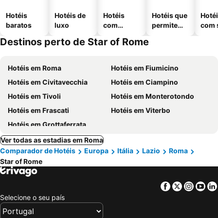
Hotéis
Hotéis de
Hotéis
Hotéis que
Hoté
baratos
luxo
com
permitem
com 
piscinas
animais
Destinos perto de Star of Rome
Hotéis em Roma
Hotéis em Fiumicino
Hotéis em Civitavecchia
Hotéis em Ciampino
Hotéis em Tivoli
Hotéis em Monterotondo
Hotéis em Frascati
Hotéis em Viterbo
Hotéis em Grottaferrata
Ver todas as estadias em Roma
Comparador de Hotéis
Europa
Itália
Lazio
Roma
Star of Rome
Facebook
Twitter
Insta
Yo
Selecione o seu país