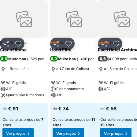
Bed & Breakfast
Hotel
Hotel
3 Estrelas
4 Estrelas
Partilhar
Adicionar aos favoritos
Partilhar
Adicionar aos favoritos
Partilhar
Adicionar
Star of Rome
Hotel Elite
Raeli Hotel Archi
8,0
8,0
6,6
Muito boa
(
1.629 pontuações
)
Muito boa
(
1.496 pontuações
(
)
4.098 pontuaçõ
Roma, Itália
a 1.7 km de Coliseu
a 1.8 km de Coliseu
Wi-Fi grátis
Wi-Fi grátis
Wi-Fi grátis
A/C
Estacionamento
A/C
Quarto não fumadores
A/C
Ver preços
Ver preços
Ver preços
€ 61
€ 74
€ 56
de
de
de
Consulte os preços de
7
Consulte os preços de
11
Consulte os preços d
sites
sites
13 sites
Ver preços
Ver preços
Ver preços