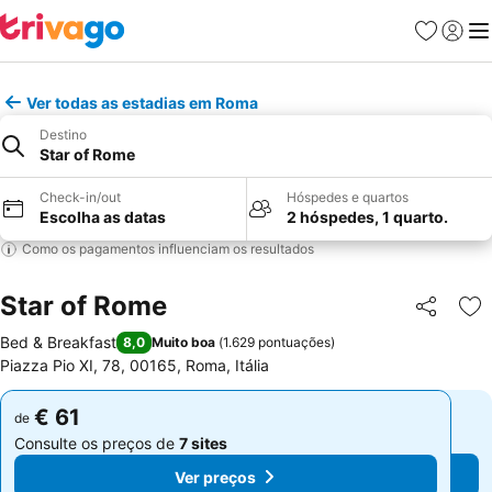
Favoritos
Iniciar
Me
Ver todas as estadias em Roma
Destino
Star of Rome
Check-in/out
Hóspedes e quartos
Escolha as datas
2 hóspedes, 1 quarto.
Como os pagamentos influenciam os resultados
Star of Rome
Partilhar
Ad
Bed & Breakfast
8,0
Muito boa
(
1.629 pontuações
)
Piazza Pio XI, 78, 00165, Roma, Itália
€ 61
€ 61
de
de
Consulte os preços de
7 sites
Consulte os preços de
7 sites
Ver preços
Ver preços