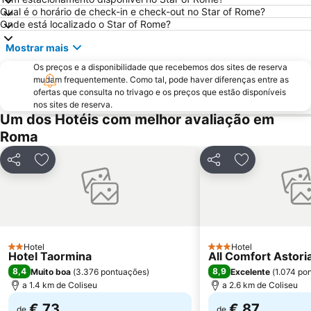
Lungotevere Castello & Vaticano
Museu Vaticano
Qual é o horário de check-in e check-out no Star of Rome?
Onde está localizado o Star of Rome?
Via del Corso
Termas de Caracala
Mostrar mais
Colosseo Metro Station
Spagna Metro Station
Os preços e a disponibilidade que recebemos dos sites de reserva
Estádio Olímpico de Roma
Parioli
mudam frequentemente. Como tal, pode haver diferenças entre as
La Santa Sede
La Sapienza - Città Universitaria
ofertas que consulta no trivago e os preços que estão disponíveis
nos sites de reserva.
Fiera di Roma
Via Nazionale
Um dos Hotéis com melhor avaliação em
Praça do Popolo
Via Veneto Rome
Roma
Ostia Antica
Roma Ostiense Railway Station
Partilhar
Adicionar aos favoritos
Partilhar
Adicionar aos
Nomentano - San Lorenzo
Piazza Campo de' Fiori
Stazione Tiburtina
Piazza della Repubblica
Via Aurelia - Roma
Palazzetto dello Sport
Galleria Borghese
Tiburtina Metro Station
Hotel
Hotel
2 Estrelas
Ottaviano - San Pietro - Musei Vaticani Metro Station
Fórum Romano
3 Estrelas
Hotel Taormina
All Comfort Astori
8,4
8,9
Muito boa
(
3.376 pontuações
)
Excelente
(
1.074 po
Lido di Ostia Levante
Santa Maria en Trastevere
a 1.4 km de Coliseu
a 2.6 km de Coliseu
Santa Cecilia in Trastevere
Cassia Flaminia
€ 73
€ 87
de
de