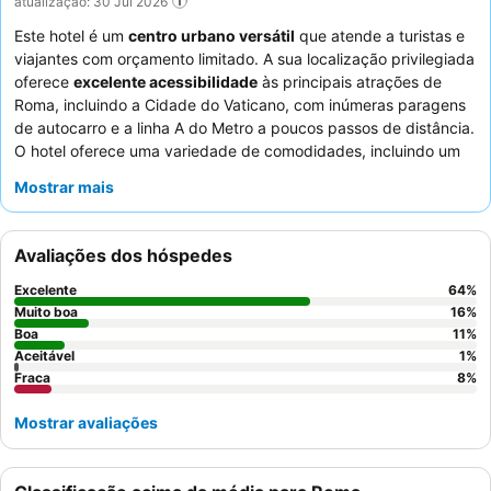
atualização: 30 Jul 2026
Este hotel é um
centro urbano versátil
que atende a turistas e
viajantes com orçamento limitado. A sua localização privilegiada
oferece
excelente acessibilidade
às principais atrações de
Roma, incluindo a Cidade do Vaticano, com inúmeras paragens
de autocarro e a linha A do Metro a poucos passos de distância.
O hotel oferece uma variedade de comodidades, incluindo um
mini-frigorífico
e uma
chaleira
nos quartos, e disponibiliza
Mostrar mais
estacionamento gratuito
nas proximidades. Os hóspedes
elogiam consistentemente os
funcionários simpáticos e
prestativos
e o
pequeno-almoço delicioso e variado
,
Avaliações dos hóspedes
destacando frequentemente a qualidade do cappuccino e do
expresso. Para uma estadia mais tranquila, os hóspedes devem
Excelente
64
%
considerar solicitar um quarto virado para o lado oposto à rua.
Muito boa
16
%
Boa
11
%
Aceitável
1
%
Fraca
8
%
Mostrar avaliações