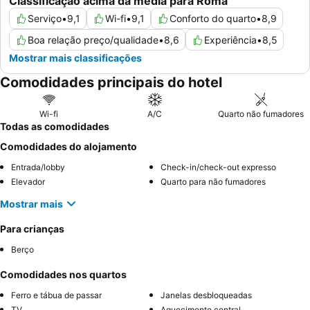
Classificação acima da média para Roma
Serviço
•
9,1
Wi-fi
•
9,1
Conforto do quarto
•
8,9
Boa relação preço/qualidade
•
8,6
Experiência
•
8,5
Mostrar mais classificações
Comodidades principais do hotel
Wi-fi
A/C
Quarto não fumadores
Todas as comodidades
Comodidades do alojamento
Entrada/lobby
Check-in/check-out expresso
Elevador
Quarto para não fumadores
Mostrar mais
Para crianças
Berço
Comodidades nos quartos
Ferro e tábua de passar
Janelas desbloqueadas
TV
Aquecimento central