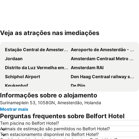
Veja as atrações nas imediações
Ampliar mapa
Estação Central de Amesterdão
Aeroporto de Amesterdão - Schiphol
Jordaan
Amsterdam Centraal Metro Station
Distrito da Luz Vermelha em Amesterdão
Amsterdam RAI
Schiphol Airport
Den Haag Centraal railway station
Keukenhof
De Pijp
Informações sobre o alojamento
Dam
Amsterdam ArenA
Surinameplein 53, 1058GN, Amesterdão, Holanda
Ziggo Dome
Anne Frank Museum
Mostrar mais
Utrecht Centraal Station
Sloterdijk
Perguntas frequentes sobre Belfort Hotel
Leidseplein
Van Gogh Museum
Tem piscina no Belfort Hotel?
Animais de estimação são permitidos no Belfort Hotel?
Oud-Zuid
Jaarbeurs Utrecht
Tem estacionamento disponível no Belfort Hotel?