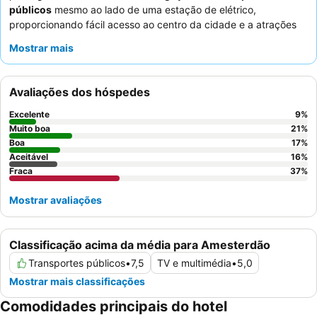
públicos
mesmo ao lado de uma estação de elétrico,
proporcionando fácil acesso ao centro da cidade e a atrações
como o Vondel Park. A disponibilidade de
aluguer de bicicletas
Mostrar mais
diretamente no hotel é uma comodidade chave, perfeita para
explorar Amesterdão como um local. Os hóspedes elogiam
consistentemente a
equipa de receção simpática e prestável
e
Avaliações dos hóspedes
apreciam o buffet de pequeno-almoço adequado, embora
básico. Para uma experiência mais tranquila, os hóspedes
Excelente
9
%
podem considerar pedir um quarto virado para o lado oposto à
Muito boa
21
%
rua.
Boa
17
%
Aceitável
16
%
Fraca
37
%
Mostrar avaliações
Classificação acima da média para Amesterdão
Transportes públicos
•
7,5
TV e multimédia
•
5,0
Mostrar mais classificações
Comodidades principais do hotel