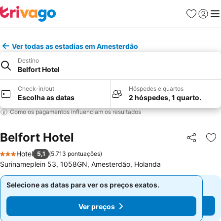
Favoritos
Iniciar
Me
Ver todas as estadias em Amesterdão
Destino
Belfort Hotel
Check-in/out
Hóspedes e quartos
Escolha as datas
2 hóspedes, 1 quarto.
Como os pagamentos influenciam os resultados
Belfort Hotel
Partilhar
Ad
Hotel
5,1
(
5.713 pontuações
)
3 Estrelas
Surinameplein 53, 1058GN, Amesterdão, Holanda
Selecione as datas para ver os preços exatos.
Selecione as datas para ver os preços exatos.
Ver preços
Ver preços