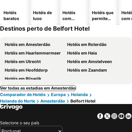
Hotéis
Hotéis de
Hotéis
Hotéis que
Hoté
baratos
luxo
com
permitem
com 
piscinas
animais
Destinos perto de Belfort Hotel
Hotéis em Amesterdão
Hotéis em Roterdão
Hotéis em Haarlemmermeer
Hotéis em Haia
Hotéis em Utrecht
Hotéis em Amstelveen
Hotéis em Hoofddorp
Hotéis em Zaandam
Hotéis em Rijswijk
Ver todas as estadias em Amesterdão
Comparador de Hotéis
Europa
Holanda
Holanda do Norte
Amesterdão
Belfort Hotel
Facebook
Twitter
Insta
Yo
Selecione o seu país