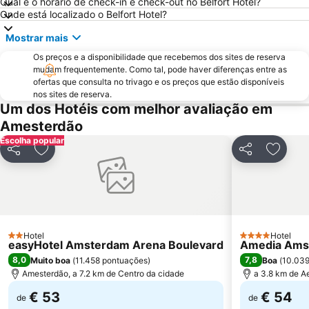
Haven Amsterdam
Stadium Galgenwaard
Qual é o horário de check-in e check-out no Belfort Hotel?
Onde está localizado o Belfort Hotel?
Scheveningen Beach
Cruzeiros Internacionais pelos Canais da Holanda
Mostrar mais
Grachtengordel
Amsterdam Museum
Os preços e a disponibilidade que recebemos dos sites de reserva
Amstel Metro Station
Noord
mudam frequentemente. Como tal, pode haver diferenças entre as
Zandvoort Beach
Oud-West
ofertas que consulta no trivago e os preços que estão disponíveis
nos sites de reserva.
Oost
Bijlmer ArenA Metro Station
Um dos Hotéis com melhor avaliação em
Zaanse Schans
Vondelpark
Amesterdão
Escolha popular
Mercado das flores
Haarlemmerstraat
Partilhar
Adicionar aos favoritos
Partilhar
Adicio
De Wallen - o Bairro da Luz Vermelha
Geuzenveld-Slotermeer
Zuidoost
Paradiso
Museu Rijks
AFAS Live
Zuid Metro Station
Heineken Experience
Hotel
Hotel
2 Estrelas
Rembrandtplein
Sloterdijk Metro Station
4 Estrelas
easyHotel Amsterdam Arena Boulevard
Amedia Amst
8,0
7,8
Muito boa
(
11.458 pontuações
)
Boa
(
10.039
Madurodam
Hoofddorp center
Amesterdão, a 7.2 km de Centro da cidade
a 3.8 km de A
Bloemencorso Bollenstreek
Museumplein
€ 53
€ 54
de
de