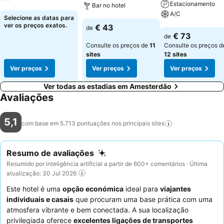
Estacionamento
Bar no hotel
A/C
Ver preços
Selecione as datas para
Ver preços
ver os preços exatos.
€ 43
de
Ver preços
€ 73
de
Consulte os preços de
11
Consulte os preços d
sites
12 sites
Ver preços
Ver preços
Ver preços
Ver todas as estadias em Amesterdão
Avaliações
5,1
com base em 5.713 pontuações nos principais
sites
Resumo de avaliações
Resumido por inteligência artificial a partir de 600+ comentários · Última
atualização: 30 Jul 2026
Este hotel é uma
opção económica
ideal para
viajantes
individuais e casais
que procuram uma base prática com uma
atmosfera vibrante e bem conectada. A sua localização
privilegiada oferece
excelentes ligações de transportes