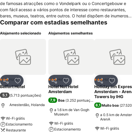
de famosas atracções como o Vondelpark ou o Concertgebouw e
com fácil acesso a vários pontos de interesse como restaurantes,
bares, museus, teatros, entre outros. O hotel dispõem de inumeros
Comparar com estadias semelhantes
confortáveis quartos, todos equipados com TV por satélite, Internet
wireless, secador de cabelo, cafeteira, microondas, ferro/tábua de
Alojamento selecionado
Alojamentos semelhantes
passar roupa e berços quando solicitados. Quartos para não
fumantes. Têm ainda ao seu dispor serviço de limpeza, cofre na
recepção, recepção 24h, assistência turistica, jornais e lavagem a
seco. Para relaxar visite o museu Stedelijk, o museu Van Gogh ou o
museu Rijksmuseum, todos eles nas imediações do hotel. Quanto á
gastronomia o hotel apenas dispõem de serviço de pequeno almoço
como cortesia, mas na área existem bons restaurantes.
Hotel
Hotel
Hotel
3 Estrelas
3 Estrelas
3 Estrelas
Partilhar
Adicionar aos favoritos
Partilhar
Adicionar aos favoritos
Partilhar
Adicionar
Belfort Hotel
Hotel Not Hotel
Holiday Inn Expre
Amsterdam
Amsterdam - Aren
5,1
(
5.713 pontuações
)
Towers by IHG
7,9
Boa
(
3.252 pontuações
)
Amesterdão, Holanda
8,1
Muito boa
(
27.520
a 1.6 km de Van Gogh
Museum
a 0.5 km de Amste
Wi-Fi grátis
ArenA
Wi-Fi grátis
Estacionamento
Wi-Fi grátis
Estacionamento
Restaurante