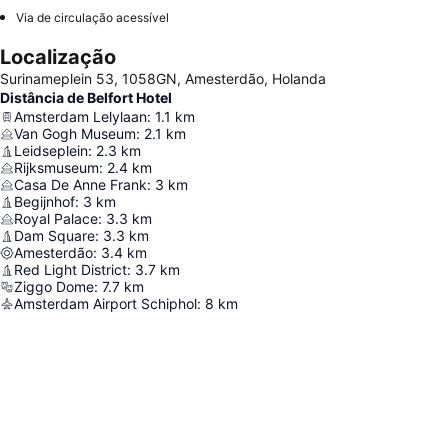
Via de circulação acessível
Localização
Surinameplein 53, 1058GN, Amesterdão, Holanda
Distância de Belfort Hotel
Amsterdam Lelylaan
:
1.1
km
Van Gogh Museum
:
2.1
km
Leidseplein
:
2.3
km
Rijksmuseum
:
2.4
km
Casa De Anne Frank
:
3
km
Begijnhof
:
3
km
Royal Palace
:
3.3
km
Dam Square
:
3.3
km
Amesterdão
:
3.4
km
Red Light District
:
3.7
km
Ziggo Dome
:
7.7
km
Amsterdam Airport Schiphol
:
8
km