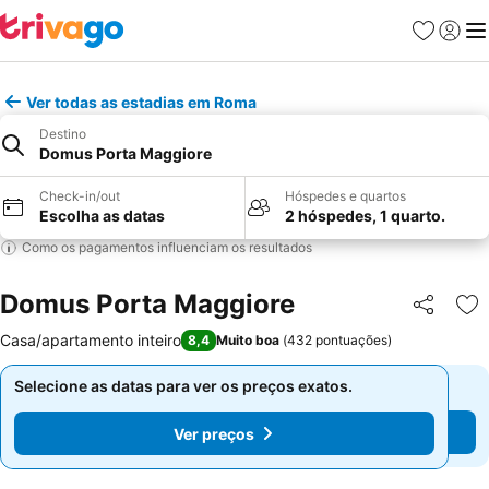
Favoritos
Iniciar
Me
Ver todas as estadias em Roma
Destino
Domus Porta Maggiore
Check-in/out
Hóspedes e quartos
Escolha as datas
2 hóspedes, 1 quarto.
Como os pagamentos influenciam os resultados
Domus Porta Maggiore
Partilhar
Ad
Casa/apartamento inteiro
8,4
Muito boa
(
432 pontuações
)
Selecione as datas para ver os preços exatos.
Selecione as datas para ver os preços exatos.
Ver preços
Ver preços