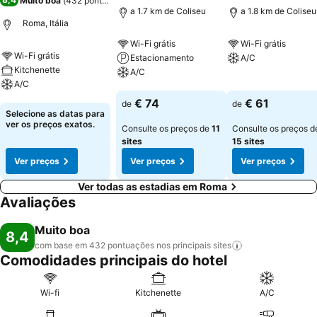
Muito boa
(
432 pontuações
)
a 1.7 km de Coliseu
a 1.8 km de Coliseu
Roma, Itália
Wi-Fi grátis
Wi-Fi grátis
Wi-Fi grátis
Estacionamento
A/C
Kitchenette
A/C
A/C
Ver preços
Ver preços
€ 74
€ 61
de
de
Ver preços
Selecione as datas para
ver os preços exatos.
Consulte os preços de
11
Consulte os preços d
sites
15 sites
Ver preços
Ver preços
Ver preços
Ver todas as estadias em Roma
Avaliações
Muito boa
8,4
com base em 432 pontuações nos principais
sites
Comodidades principais do hotel
Wi-fi
Kitchenette
A/C