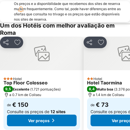
Museu Vaticano
Termas de Caracala
Os preços e a disponibilidade que recebemos dos sites de reserva
Colosseo Metro Station
mudam frequentemente. Como tal, pode haver diferenças entre as
Spagna Metro Station
ofertas que consulta no trivago e os preços que estão disponíveis
Estádio Olímpico de Roma
Parioli
nos sites de reserva.
Um dos Hotéis com melhor avaliação em
La Sapienza - Città Universitaria
La Santa Sede
Roma
Fiera di Roma
Via Nazionale
Via Veneto Rome
Praça do Popolo
Partilhar
Adicionar aos favoritos
Partilhar
Adicionar aos
Ostia Antica
Roma Ostiense Railway Station
Nomentano - San Lorenzo
Stazione Tiburtina
Piazza Campo de' Fiori
Piazza della Repubblica
Tiburtina Metro Station
Galleria Borghese
Hotel
Hotel
3 Estrelas
2 Estrelas
Top Floor Colosseo
Hotel Taormina
Palazzetto dello Sport
Via Aurelia - Roma
9,5
8,4
Excelente
(
1.721 pontuações
)
Muito boa
(
3.376 po
Fórum Romano
Ottaviano - San Pietro - Musei Vaticani Metro Station
a 0.7 km de Coliseu
a 1.4 km de Coliseu
Lido di Ostia Levante
San Giovanni
€ 150
€ 73
de
de
Santa Cecilia in Trastevere
Santa Maria en Trastevere
Consulte os preços de
12 sites
Consulte os preços 
Ver preços
Ver preç