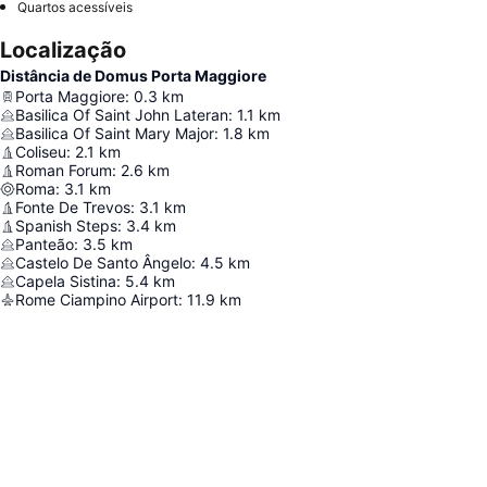
Quartos acessíveis
Localização
Distância de Domus Porta Maggiore
Porta Maggiore
:
0.3
km
Basilica Of Saint John Lateran
:
1.1
km
Basilica Of Saint Mary Major
:
1.8
km
Coliseu
:
2.1
km
Roman Forum
:
2.6
km
Roma
:
3.1
km
Fonte De Trevos
:
3.1
km
Spanish Steps
:
3.4
km
Panteão
:
3.5
km
Castelo De Santo Ângelo
:
4.5
km
Capela Sistina
:
5.4
km
Rome Ciampino Airport
:
11.9
km