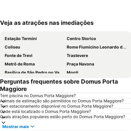
Veja as atrações nas imediações
Ampliar mapa
Estação Termini
Centro Storico
Coliseu
Rome Fiumicino Leonardo da Vinci International Airport
Fonte de Trevi
Trastevere
Metrô de Roma
Praça Navona
Basílica de São Pedro no Vaticano
Monti
Perguntas frequentes sobre Domus Porta
Termini Metro Station
Praça de Espanha
Maggiore
Prati
Panteão
Tem piscina no Domus Porta Maggiore?
Basílica de Santa Maria Maggiore
Barberini - Fontana di Trevi Metro Station
Animais de estimação são permitidos no Domus Porta Maggiore?
Tem estacionamento disponível no Domus Porta Maggiore?
International Airport Roma Ciampino
Praça de São Pedro
Onde está localizado o Domus Porta Maggiore?
Trevi
Ostia
Quais atrações populares estão perto do Domus Porta Maggiore?
Lungotevere Castello & Vaticano
Via del Corso
Mostrar mais