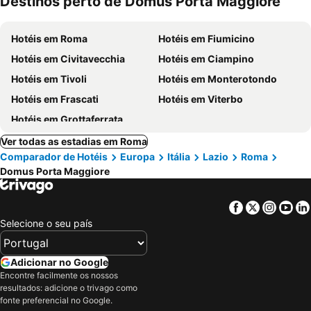
Destinos perto de Domus Porta Maggiore
Hotéis em Roma
Hotéis em Fiumicino
Hotéis em Civitavecchia
Hotéis em Ciampino
Hotéis em Tivoli
Hotéis em Monterotondo
Hotéis em Frascati
Hotéis em Viterbo
Hotéis em Grottaferrata
Ver todas as estadias em Roma
Comparador de Hotéis
Europa
Itália
Lazio
Roma
Domus Porta Maggiore
Facebook
Twitter
Insta
Yo
Selecione o seu país
Adicionar no Google
Encontre facilmente os nossos
resultados: adicione o trivago como
fonte preferencial no Google.