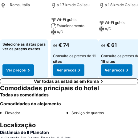
Roma, Itália
a 1.7 km de Coliseu
a 1.8 km de Coliseu
Wi-Fi grátis
Wi-Fi grátis
Estacionamento
A/C
A/C
Selecione as datas para
€ 74
€ 61
de
de
ver os preços exatos.
Consulte os preços de
11
Consulte os preços d
sites
15 sites
Ver preços
Ver preços
Ver preços
Ver todas as estadias em Roma
Comodidades principais do hotel
Todas as comodidades
Comodidades do alojamento
Elevador
Serviço de quartos
Localização
Distância de Il Plancton