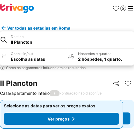
Favoritos
Iniciar
Me
Ver todas as estadias em Roma
Destino
Il Plancton
Check-in/out
Hóspedes e quartos
Escolha as datas
2 hóspedes, 1 quarto.
Como os pagamentos influenciam os resultados
Il Plancton
Partilhar
Ad
Casa/apartamento inteiro
/
Pontuação não disponível
Selecione as datas para ver os preços exatos.
Selecione as datas para ver os preços exatos.
Ver preços
Ver preços