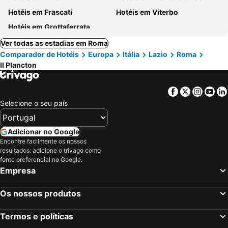
Hotéis em Frascati
Hotéis em Viterbo
Hotéis em Grottaferrata
Ver todas as estadias em Roma
Comparador de Hotéis
Europa
Itália
Lazio
Roma
Il Plancton
Facebook
Twitter
Insta
Yo
Selecione o seu país
Adicionar no Google
Encontre facilmente os nossos
resultados: adicione o trivago como
fonte preferencial no Google.
Empresa
Os nossos produtos
Termos e políticas