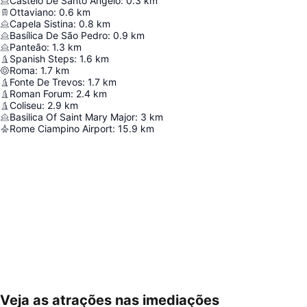
Castelo De Santo Ângelo
:
0.3
km
Ottaviano
:
0.6
km
Capela Sistina
:
0.8
km
Basílica De São Pedro
:
0.9
km
Panteão
:
1.3
km
Spanish Steps
:
1.6
km
Roma
:
1.7
km
Fonte De Trevos
:
1.7
km
Roman Forum
:
2.4
km
Coliseu
:
2.9
km
Basilica Of Saint Mary Major
:
3
km
Rome Ciampino Airport
:
15.9
km
Veja as atrações nas imediações