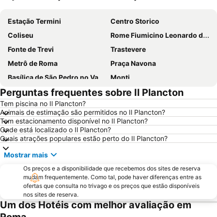
Ampliar mapa
Estação Termini
Centro Storico
Coliseu
Rome Fiumicino Leonardo da Vinci International Airport
Fonte de Trevi
Trastevere
Metrô de Roma
Praça Navona
Basílica de São Pedro no Vaticano
Monti
Perguntas frequentes sobre Il Plancton
Termini Metro Station
Praça de Espanha
Tem piscina no Il Plancton?
Prati
Panteão
Animais de estimação são permitidos no Il Plancton?
Basílica de Santa Maria Maggiore
Barberini - Fontana di Trevi Metro Station
Tem estacionamento disponível no Il Plancton?
Onde está localizado o Il Plancton?
International Airport Roma Ciampino
Praça de São Pedro
Quais atrações populares estão perto do Il Plancton?
Trevi
Ostia
Mostrar mais
Lungotevere Castello & Vaticano
Museu Vaticano
Os preços e a disponibilidade que recebemos dos sites de reserva
Via del Corso
Termas de Caracala
mudam frequentemente. Como tal, pode haver diferenças entre as
ofertas que consulta no trivago e os preços que estão disponíveis
Colosseo Metro Station
Spagna Metro Station
nos sites de reserva.
Um dos Hotéis com melhor avaliação em
Estádio Olímpico de Roma
Parioli