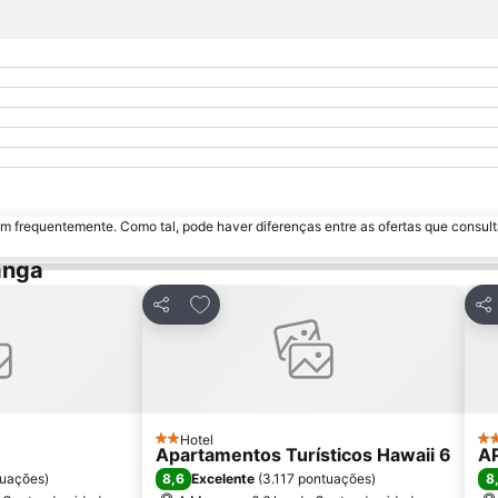
m frequentemente. Como tal, pode haver diferenças entre as ofertas que consult
anga
avoritos
Adicionar aos favoritos
Partilhar
Par
Hotel
2 Estrelas
2 E
Apartamentos Turísticos Hawaii 6
AP
8,6
8
tuações
)
Excelente
(
3.117 pontuações
)