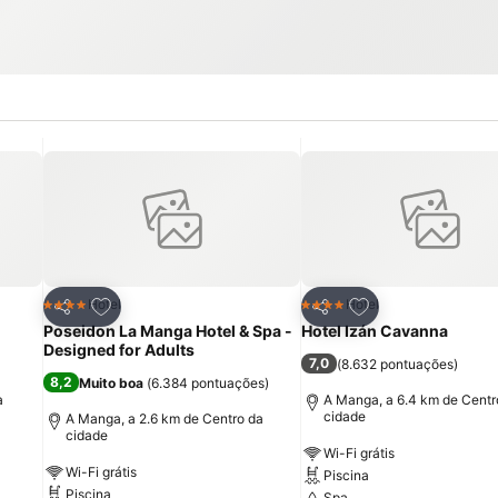
itos
Adicionar aos favoritos
Adicionar aos fav
Hotel
Hotel
4 Estrelas
4 Estrelas
Partilhar
Partilhar
Poseidon La Manga Hotel & Spa -
Hotel Izán Cavanna
Designed for Adults
7,0
(
8.632 pontuações
)
8,2
Muito boa
(
6.384 pontuações
)
a
A Manga, a 6.4 km de Centr
cidade
A Manga, a 2.6 km de Centro da
cidade
Wi-Fi grátis
Wi-Fi grátis
Piscina
Piscina
Spa