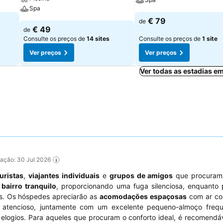
Spa
€ 79
de
€ 49
de
Consulte os preços de
14 sites
Consulte os preços de
1 site
Ver preços
Ver preços
Ver todas as estadias e
ização: 30 Jul 2026
turistas
,
viajantes individuais
e
grupos de amigos
que procuram
bairro tranquilo
, proporcionando uma fuga silenciosa, enquanto
os. Os hóspedes apreciarão as
acomodações espaçosas
com ar co
 atencioso, juntamente com um excelente pequeno-almoço freq
logios. Para aqueles que procuram o conforto ideal, é recomendáve