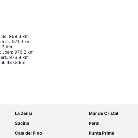
lric
:
969.3
km
afolls
:
971.9
km
.3
km
t Joan
:
976.2
km
ners
:
976.8
km
al
:
987.8
km
Ampliar mapa
La Zenia
Mar de Cristal
Sucina
Peral
Cala del Pino
Punta Prima