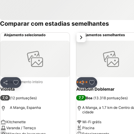
Comparar com estadias semelhantes
Alojamento selecionado
Alojamentos semelhantes
próximo
Adicionar aos favoritos
Adicionar aos favor
Casa/apartamento inteiro
Hotel
4 Estrelas
Partilhar
Partilhar
Violeta
AluaSun Doblemar
7,0
7,7
(
12 pontuações
)
Boa
(
13.318 pontuações
)
A Manga, Espanha
A Manga, a 1.7 km de Centro d
cidade
Kitchenette
Wi-Fi grátis
Varanda / Terraço
Piscina
Máquina de lavar roupa
Estacionamento