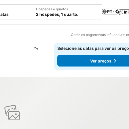
Hóspedes e quartos
PT · €
In
datas
2 hóspedes, 1 quarto.
Como os pagamentos influenciam os
Adicionar aos favoritos
Selecione as datas para ver os preço
Partilhar
Ver preços