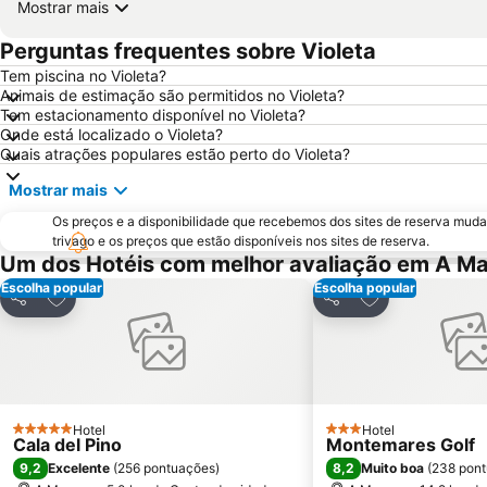
Mostrar mais
Perguntas frequentes sobre Violeta
Tem piscina no Violeta?
Animais de estimação são permitidos no Violeta?
Tem estacionamento disponível no Violeta?
Onde está localizado o Violeta?
Quais atrações populares estão perto do Violeta?
Mostrar mais
Os preços e a disponibilidade que recebemos dos sites de reserva muda
trivago e os preços que estão disponíveis nos sites de reserva.
Um dos Hotéis com melhor avaliação em A M
Escolha popular
Escolha popular
Adicionar aos favoritos
Adicionar aos f
Partilhar
Partilhar
Hotel
Hotel
5 Estrelas
3 Estrelas
Cala del Pino
Montemares Golf
9,2
8,2
Excelente
(
256 pontuações
)
Muito boa
(
238 pon