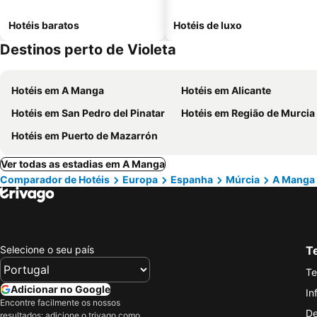
Hotéis baratos
Hotéis de luxo
Destinos perto de Violeta
Hotéis em A Manga
Hotéis em Alicante
Hotéis em San Pedro del Pinatar
Hotéis em Região de Murcia
Hotéis em Puerto de Mazarrón
Ver todas as estadias em A Manga
Comparador de Hotéis
Europa
Espanha
Múrcia
A Manga
Selecione o seu país
Te
Te
Adicionar no Google
In
Encontre facilmente os nossos
De
resultados: adicione o trivago como