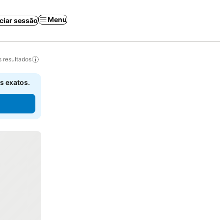
Menu
iciar sessão
 resultados
s exatos.