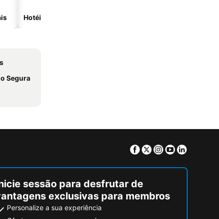
is
Hotéis com spa
Hotéis na praia
s
do Segura
Facebook
Twitter
Instagram
Youtube
Linkedin
nicie sessão para desfrutar de
vantagens exclusivas para membros
Personalize a sua experiência