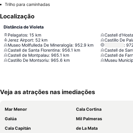
Trilho para caminhadas
Localização
Distância de Violeta
Pelagatos
:
15
km
Castell d'Hosta
Jerez Airport
:
52
km
Castillo De Pal
Museo Mollfulleda De Mineralogía
:
952.9
km
:
972
Castell de Santa Florentina
:
956.1
km
Castell de San
Castell de Montpalau
:
965.1
km
Castell de Far
Castillo De Montsoriu
:
965.6
km
Museu Municip
Veja as atrações nas imediações
Mar Menor
Cala Cortina
Galúa
Mil Palmeras
Cala Capitán
de La Mata