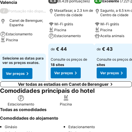
6,8
8,9
(
6.428 pontuações
)
Excelente
(
7.221 
Valencia
Masalfasar, a 2.3 km de
Sagunto, a 6.5 km 
/
Pontuação não disponível
Centro da cidade
Centro da cidade
Canet de Berenguer,
Wi-Fi grátis
Wi-Fi grátis
Espanha
Piscina
Piscina
Estacionamento
Estacionamento
Aceita animais
Piscina
Ver preços
Ver preços
€ 44
€ 43
de
de
Ver preços
Selecione as datas para
Consulte os preços de
Consulte os preços 
ver os preços exatos.
18 sites
sites
Ver preços
Ver preços
Ver preços
Ver todas as estadias em Canet de Berenguer
Comodidades principais do hotel
Estacionamento
Piscina
Todas as comodidades
Comodidades do alojamento
Ginásio
Estacionamento