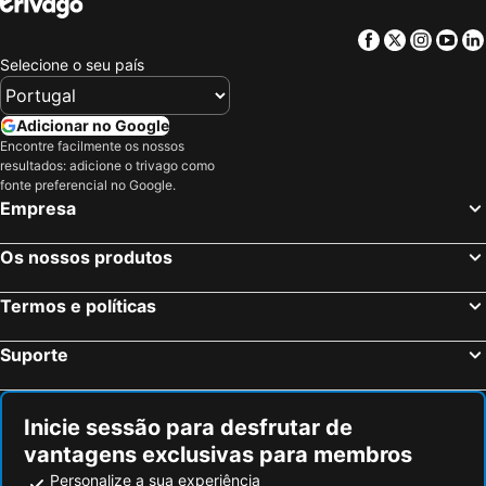
Facebook
Twitter
Insta
Yo
Selecione o seu país
Adicionar no Google
Encontre facilmente os nossos
resultados: adicione o trivago como
fonte preferencial no Google.
Empresa
Os nossos produtos
Termos e políticas
Suporte
Inicie sessão para desfrutar de
vantagens exclusivas para membros
Personalize a sua experiência