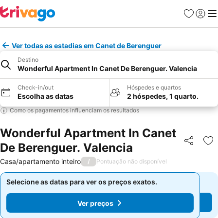
Favoritos
Iniciar
Me
Ver todas as estadias em Canet de Berenguer
Destino
Wonderful Apartment In Canet De Berenguer. Valencia
Check-in/out
Hóspedes e quartos
Escolha as datas
2 hóspedes, 1 quarto.
Como os pagamentos influenciam os resultados
Wonderful Apartment In Canet
De Berenguer. Valencia
Partilhar
Ad
Casa/apartamento inteiro
/
Pontuação não disponível
Selecione as datas para ver os preços exatos.
Selecione as datas para ver os preços exatos.
Ver preços
Ver preços