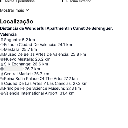
Animais permitidos
Piscina exterior
Mostrar mais
Localização
Distância de Wonderful Apartment In Canet De Berenguer.
Valencia
Sagunto
:
5.2
km
Estadio Ciudad De Valencia
:
24.1
km
Mestalla
:
25.7
km
Museo De Bellas Artes De Valencia
:
25.8
km
Nuevo Mestalla
:
26.2
km
Silk Exchange
:
26.6
km
:
26.7
km
Central Market
:
26.7
km
Reina Sofia Palace Of The Arts
:
27.2
km
Ciudad De Las Artes Y Las Ciencias
:
27.3
km
Príncipe Felipe Science Museum
:
27.3
km
Valencia International Airport
:
31.4
km