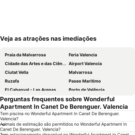
Veja as atrações nas imediações
Ampliar mapa
Praia da Malvarrosa
Feria Valencia
Cidade das Artes e das Ciências
Airport Valencia
Ciutat Vella
Malvarrosa
Ruzafa
Paseo Marítimo
El Cabanyal - Las Arenas
Porto de Valência
Perguntas frequentes sobre Wonderful
Circuit Ricardo Tormo
El Pinar
Apartment In Canet De Berenguer. Valencia
Bairro histórico
Catedral de Valencia
Tem piscina no Wonderful Apartment In Canet De Berenguer.
Eixample
L'Oceanogràfic
Valencia?
Animais de estimação são permitidos no Wonderful Apartment In
Benicàssim
Mercado Central
Canet De Berenguer. Valencia?
Entradas Oceanografic Ciudad de las Artes
Racó de Mar
Tem estacionamento disponível no Wonderful Apartment In Canet