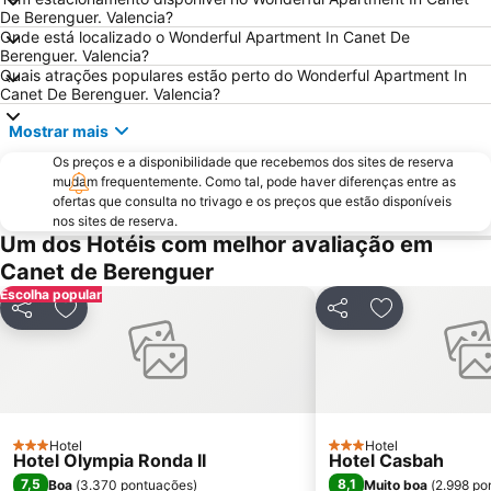
De Berenguer. Valencia?
De la Patacona
Metrô de Valência
Onde está localizado o Wonderful Apartment In Canet De
Berenguer. Valencia?
El Saler
Palau de Congressos València
Quais atrações populares estão perto do Wonderful Apartment In
Norte
Puerto Sagunto
Canet De Berenguer. Valencia?
Quatre Carreres
Camins al Grau
Mostrar mais
Malilla
Port Saplaya Sur
Os preços e a disponibilidade que recebemos dos sites de reserva
mudam frequentemente. Como tal, pode haver diferenças entre as
Mestalla Camp del Valencia
Heliópolis
ofertas que consulta no trivago e os preços que estão disponíveis
Voramar
Benimaclet
nos sites de reserva.
Um dos Hotéis com melhor avaliação em
9 d'Octubre
Museu das Ciências Príncipe Felipe
Canet de Berenguer
La Punta
Torrefiel
Escolha popular
Calle de Colón
Jardin Botànico
Partilhar
Adicionar aos favoritos
Partilhar
Adicionar aos
Pinedo
Cabañal - Cañamelar
Las Fallas
Extramurs
L'Umbracle
Faro del Grao
Arenal Sound
Sant Antoni
Hotel
Hotel
3 Estrelas
3 Estrelas
Hotel Olympia Ronda II
Hotel Casbah
Palacio de Congresos de Valencia
Exposició
7,5
8,1
Boa
(
3.370 pontuações
)
Muito boa
(
2.998 po