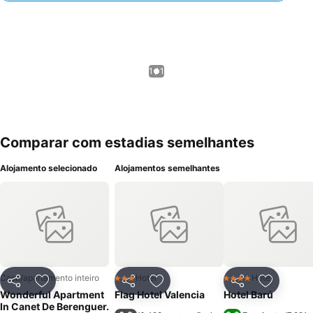
1 / 1
Comparar com estadias semelhantes
Alojamento selecionado
Alojamentos semelhantes
Casa/apartamento inteiro
Hotel
Hotel
3 Estrelas
4 Estrelas
Partilhar
Adicionar aos favoritos
Partilhar
Adicionar aos favoritos
Partilhar
Adicionar
Wonderful Apartment
Flag Hotel Valencia
Hotel Barú
In Canet De Berenguer.