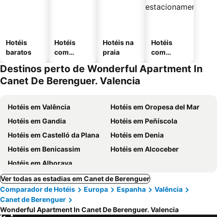
Hotéis
Hotéis
Hotéis na
Hotéis
baratos
com
praia
com
piscinas
estaciona
Destinos perto de Wonderful Apartment In
mento
Canet De Berenguer. Valencia
Hotéis em Valência
Hotéis em Oropesa del Mar
Hotéis em Gandia
Hotéis em Peñíscola
Hotéis em Castelló da Plana
Hotéis em Denia
Hotéis em Benicassim
Hotéis em Alcoceber
Hotéis em Alboraya
Ver todas as estadias em Canet de Berenguer
Comparador de Hotéis
Europa
Espanha
Valência
Canet de Berenguer
Wonderful Apartment In Canet De Berenguer. Valencia