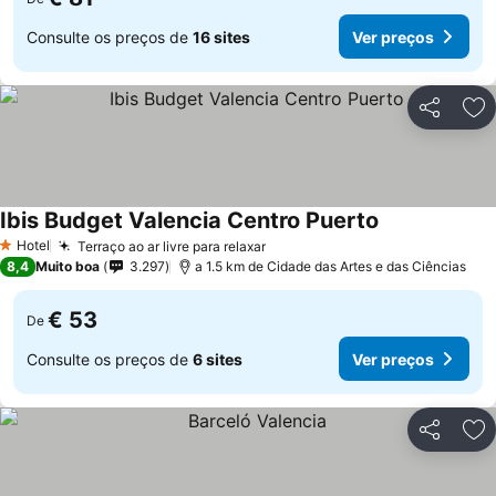
Consulte os preços de
16 sites
Ver preços
Partilhar
Ad
Ibis Budget Valencia Centro Puerto
Hotel
Terraço ao ar livre para relaxar
1 Estrelas
8,4
Muito boa
3.297
a 1.5 km de Cidade das Artes e das Ciências
€ 53
De
Consulte os preços de
6 sites
Ver preços
Partilhar
Ad