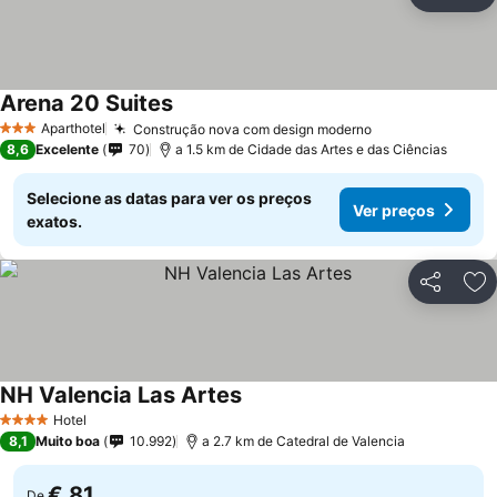
Partilhar
Ad
Arena 20 Suites
Aparthotel
Construção nova com design moderno
3 Estrelas
8,6
Excelente
70
a 1.5 km de Cidade das Artes e das Ciências
Selecione as datas para ver os preços
Ver preços
exatos.
Partilhar
Ad
NH Valencia Las Artes
Hotel
4 Estrelas
8,1
Muito boa
10.992
a 2.7 km de Catedral de Valencia
€ 81
De