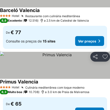
Barceló Valencia
Hotel
Restaurante com culinária mediterrânea
4 Estrelas
8,8
Excelente
12.516
a 2.5 km de Catedral de Valencia
€ 77
De
Consulte os preços de
15 sites
Ver preços
Partilhar
Ad
Primus Valencia
Hotel
Culinária mediterrânea com toque moderno
4 Estrelas
8,3
Muito boa
10.708
a 3.0 km de Praia da Malvarrosa
€ 65
De