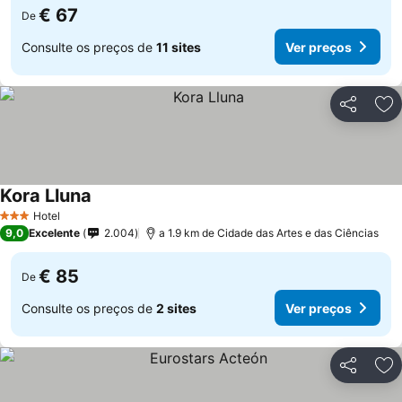
€ 67
De
Consulte os preços de
11 sites
Ver preços
Partilhar
Ad
Kora Lluna
Hotel
3 Estrelas
9,0
Excelente
2.004
a 1.9 km de Cidade das Artes e das Ciências
€ 85
De
Consulte os preços de
2 sites
Ver preços
Partilhar
Ad