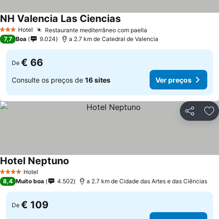
NH Valencia Las Ciencias
Hotel
Restaurante mediterrâneo com paella
3 Estrelas
7,7
Boa
9.024
a 2.7 km de Catedral de Valencia
€ 66
De
Consulte os preços de
16 sites
Ver preços
Partilhar
Ad
Hotel Neptuno
Hotel
4 Estrelas
8,4
Muito boa
4.502
a 2.7 km de Cidade das Artes e das Ciências
€ 109
De