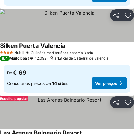
Partilhar
Ad
Silken Puerta Valencia
Hotel
Culinária mediterrânea especializada
4 Estrelas
8,4
Muito boa
12.092
a 1.9 km de Catedral de Valencia
€ 69
De
Consulte os preços de
14 sites
Ver preços
Escolha popular
Partilhar
Ad
Las Arenas Balneario Resort