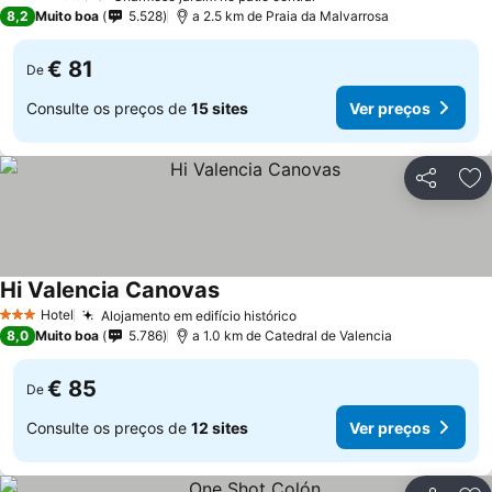
4 Estrelas
8,2
Muito boa
5.528
a 2.5 km de Praia da Malvarrosa
€ 81
De
Consulte os preços de
15 sites
Ver preços
Partilhar
Ad
Hi Valencia Canovas
Hotel
Alojamento em edifício histórico
3 Estrelas
8,0
Muito boa
5.786
a 1.0 km de Catedral de Valencia
€ 85
De
Consulte os preços de
12 sites
Ver preços