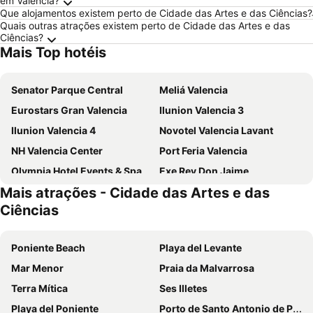
em Valência?
Que alojamentos existem perto de Cidade das Artes e das Ciências?
Quais outras atrações existem perto de Cidade das Artes e das
Ciências?
Mais Top hotéis
Senator Parque Central
Meliá Valencia
Eurostars Gran Valencia
Ilunion Valencia 3
Ilunion Valencia 4
Novotel Valencia Lavant
NH Valencia Center
Port Feria Valencia
Olympia Hotel Events & Spa
Exe Rey Don Jaime
Mais atrações - Cidade das Artes e das
NH Valencia Las Artes
Hotel Beleret
Ciências
Eurostars Acteón
Hotel Olympia Cónsul del Mar
Sercotel Sorolla Palace
Holiday Inn Express Ciudad de las Ciencias
Poniente Beach
Playa del Levante
Ilunion Aqua 4
INNSiDE by Melia Valencia Oceanic
Mar Menor
Praia da Malvarrosa
Hotel Turia Valencia
Checkin Valencia Ciscar
Terra Mítica
Ses Illetes
Ibis Budget Valencia Centro Puerto
Hotel Kramer
Playa del Poniente
Porto de Santo Antonio de Portmany
Casual Socarrat Valencia
Hotel Malcom and Barret