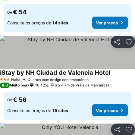
€ 54
De
Consulte os preços de
14 sites
Ver preços
Partilhar
Ad
iStay by NH Ciudad de Valencia Hotel
Hotel
Quartos com design contemporâneo
3 Estrelas
8,0
Muito boa
10.425
a 2.4 km de Praia da Malvarrosa
€ 56
De
Consulte os preços de
15 sites
Ver preços
Partilhar
Ad