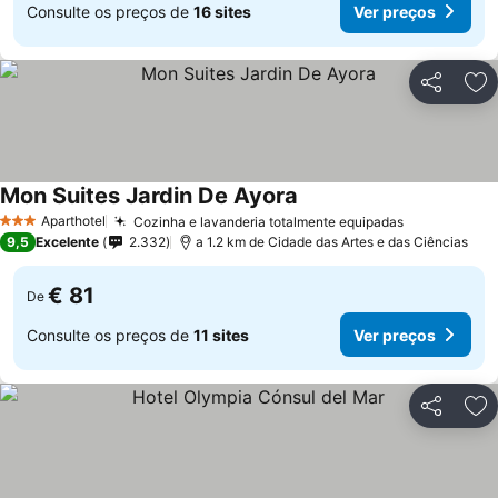
Consulte os preços de
16 sites
Ver preços
Partilhar
Ad
Mon Suites Jardin De Ayora
Aparthotel
Cozinha e lavanderia totalmente equipadas
3 Estrelas
9,5
Excelente
2.332
a 1.2 km de Cidade das Artes e das Ciências
€ 81
De
Consulte os preços de
11 sites
Ver preços
Partilhar
Ad