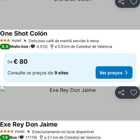
Partilhar
Ad
One Shot Colón
Hotel
Delicioso café da manhã servido à mesa
3 Estrelas
8,4
Muito boa
4.512
a 0.8 km de Catedral de Valencia
€ 80
De
Consulte os preços de
9 sites
Ver preços
Partilhar
Ad
Exe Rey Don Jaime
Hotel
Estacionamento no local disponível
4 Estrelas
7,9
Boa
17.119
a 2.1 km de Catedral de Valencia