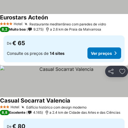
Eurostars Acteón
Hotel
Restaurante mediterrâneo com paredes de vidro
4 Estrelas
8,2
Muito boa
9.275
a 2.6 km de Praia da Malvarrosa
€ 65
De
Consulte os preços de
14 sites
Ver preços
Partilhar
Ad
Casual Socarrat Valencia
Hotel
Edifício histórico com design moderno
3 Estrelas
8,8
Excelente
4.165
a 2.4 km de Cidade das Artes e das Ciências
€ 80
De