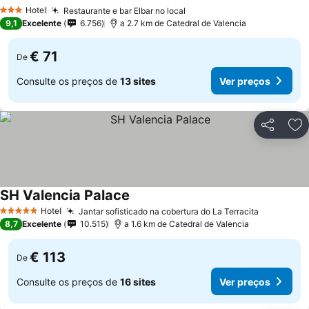
Hotel
Restaurante e bar Elbar no local
3 Estrelas
9,1
Excelente
6.756
a 2.7 km de Catedral de Valencia
€ 71
De
Consulte os preços de
13 sites
Ver preços
Partilhar
Ad
SH Valencia Palace
Hotel
Jantar sofisticado na cobertura do La Terracita
5 Estrelas
8,7
Excelente
10.515
a 1.6 km de Catedral de Valencia
€ 113
De
Consulte os preços de
16 sites
Ver preços