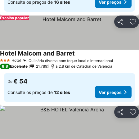
Consulte os preços de
16 sites
Ver preços
Escolha popular
Partilhar
Ad
Hotel Malcom and Barret
Hotel
Culinária diversa com toque local e internacional
3 Estrelas
8,8
Excelente
21.789
a 2.8 km de Catedral de Valencia
€ 54
De
Consulte os preços de
12 sites
Ver preços
Partilhar
Ad