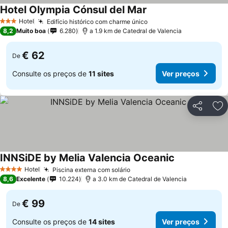
Hotel Olympia Cónsul del Mar
Hotel
Edifício histórico com charme único
3 Estrelas
8,2
Muito boa
6.280
a 1.9 km de Catedral de Valencia
€ 62
De
Consulte os preços de
11 sites
Ver preços
Partilhar
Ad
INNSiDE by Melia Valencia Oceanic
Hotel
Piscina externa com solário
4 Estrelas
8,6
Excelente
10.224
a 3.0 km de Catedral de Valencia
€ 99
De
Consulte os preços de
14 sites
Ver preços