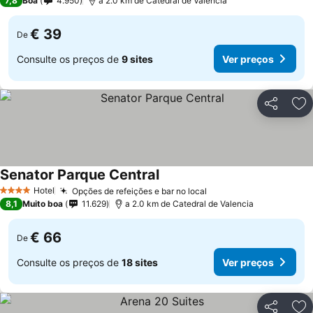
7,8
Boa
4.950
a 2.0 km de Catedral de Valencia
€ 39
De
Consulte os preços de
9 sites
Ver preços
Partilhar
Ad
Senator Parque Central
Hotel
Opções de refeições e bar no local
4 Estrelas
8,1
Muito boa
11.629
a 2.0 km de Catedral de Valencia
€ 66
De
Consulte os preços de
18 sites
Ver preços