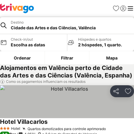
Favoritos
Iniciar
Me
Destino
Cidade das Artes e das Ciências, Valência
Check-in/out
Hóspedes e quartos
Escolha as datas
2 hóspedes, 1 quarto.
Ordenar
Filtrar
Mapa
Alojamentos em Valência perto de Cidade
das Artes e das Ciências (Valência, Espanha)
Como os pagamentos influenciam os resultados
Partilhar
Ad
Hotel Villacarlos
Hotel
Quartos domotizados para controle aprimorado
3 Estrelas