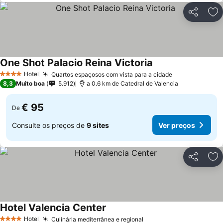
Partilhar
Ad
One Shot Palacio Reina Victoria
Hotel
Quartos espaçosos com vista para a cidade
4 Estrelas
8,3
Muito boa
5.912
a 0.6 km de Catedral de Valencia
€ 95
De
Consulte os preços de
9 sites
Ver preços
Partilhar
Ad
Hotel Valencia Center
Hotel
Culinária mediterrânea e regional
4 Estrelas