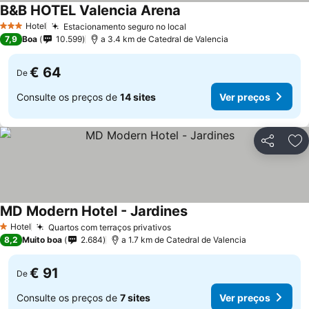
B&B HOTEL Valencia Arena
Hotel
Estacionamento seguro no local
3 Estrelas
7,9
Boa
10.599
a 3.4 km de Catedral de Valencia
€ 64
De
Consulte os preços de
14 sites
Ver preços
Partilhar
Ad
MD Modern Hotel - Jardines
Hotel
Quartos com terraços privativos
1 Estrelas
8,2
Muito boa
2.684
a 1.7 km de Catedral de Valencia
€ 91
De
Consulte os preços de
7 sites
Ver preços