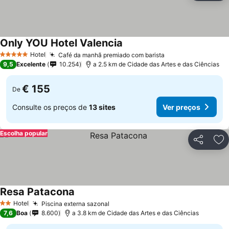
Only YOU Hotel Valencia
Hotel
Café da manhã premiado com barista
5 Estrelas
9,5
Excelente
10.254
a 2.5 km de Cidade das Artes e das Ciências
€ 155
De
Consulte os preços de
13 sites
Ver preços
Escolha popular
Partilhar
Ad
Resa Patacona
Hotel
Piscina externa sazonal
2 Estrelas
7,6
Boa
8.600
a 3.8 km de Cidade das Artes e das Ciências