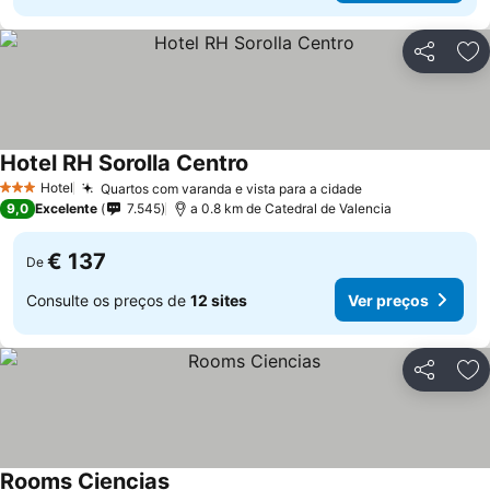
Partilhar
Ad
Hotel RH Sorolla Centro
Hotel
Quartos com varanda e vista para a cidade
3 Estrelas
9,0
Excelente
7.545
a 0.8 km de Catedral de Valencia
€ 137
De
Consulte os preços de
12 sites
Ver preços
Partilhar
Ad
Rooms Ciencias