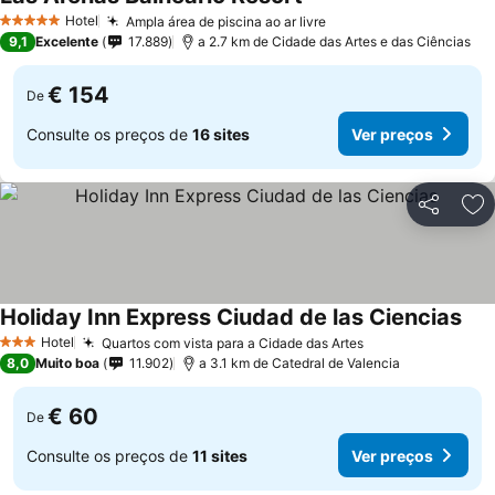
Hotel
Ampla área de piscina ao ar livre
5 Estrelas
9,1
Excelente
17.889
a 2.7 km de Cidade das Artes e das Ciências
€ 154
De
Consulte os preços de
16 sites
Ver preços
Partilhar
Ad
Holiday Inn Express Ciudad de las Ciencias
Hotel
Quartos com vista para a Cidade das Artes
3 Estrelas
8,0
Muito boa
11.902
a 3.1 km de Catedral de Valencia
€ 60
De
Consulte os preços de
11 sites
Ver preços