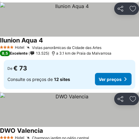
Partilhar
Ad
Ilunion Aqua 4
Hotel
Vistas panorâmicas da Cidade das Artes
4 Estrelas
8,5
Excelente
13.525
a 3.1 km de Praia da Malvarrosa
€ 73
De
Consulte os preços de
12 sites
Ver preços
Partilhar
Ad
DWO Valencia
Hotel
Charmoso jardim no pátio central