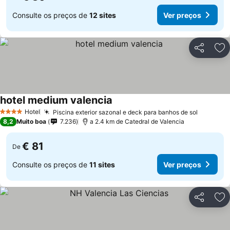
Consulte os preços de
12 sites
Ver preços
Partilhar
Ad
hotel medium valencia
Hotel
Piscina exterior sazonal e deck para banhos de sol
4 Estrelas
8,2
Muito boa
7.236
a 2.4 km de Catedral de Valencia
€ 81
De
Consulte os preços de
11 sites
Ver preços
Partilhar
Ad