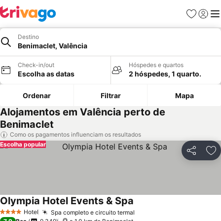
Favoritos
Iniciar
Me
Destino
Benimaclet, Valência
Check-in/out
Hóspedes e quartos
Escolha as datas
2 hóspedes, 1 quarto.
Ordenar
Filtrar
Mapa
Alojamentos em Valência perto de
Benimaclet
Como os pagamentos influenciam os resultados
Escolha popular
Partilhar
Ad
Olympia Hotel Events & Spa
Hotel
Spa completo e circuito termal
4 Estrelas