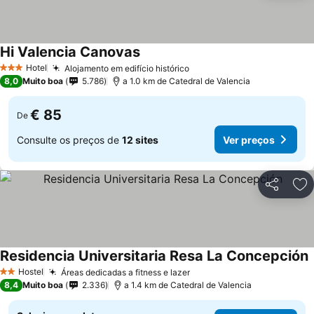
Hi Valencia Canovas
Hotel
Alojamento em edifício histórico
3 Estrelas
8,0
Muito boa
5.786
a 1.0 km de Catedral de Valencia
€ 85
De
Consulte os preços de
12 sites
Ver preços
Partilhar
Ad
Residencia Universitaria Resa La Concepción
Hostel
Áreas dedicadas a fitness e lazer
2 Estrelas
8,4
Muito boa
2.336
a 1.4 km de Catedral de Valencia