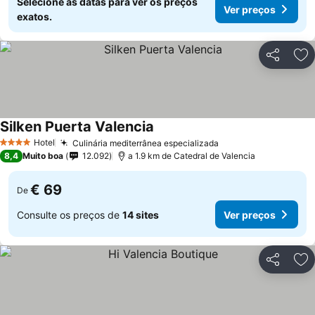
Selecione as datas para ver os preços
Ver preços
exatos.
Partilhar
Ad
Silken Puerta Valencia
Hotel
Culinária mediterrânea especializada
4 Estrelas
8,4
Muito boa
12.092
a 1.9 km de Catedral de Valencia
€ 69
De
Consulte os preços de
14 sites
Ver preços
Partilhar
Ad