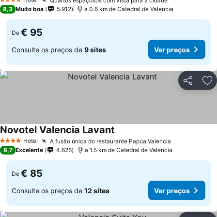
Quartos espaçosos com vista para a cidade
4 Estrelas
8,3
Muito boa
5.912
a 0.6 km de Catedral de Valencia
€ 95
De
Consulte os preços de
9 sites
Ver preços
Partilhar
Ad
Novotel Valencia Lavant
Hotel
A fusão única do restaurante Papúa Valencia
4 Estrelas
8,7
Excelente
4.626
a 1.5 km de Catedral de Valencia
€ 85
De
Consulte os preços de
12 sites
Ver preços