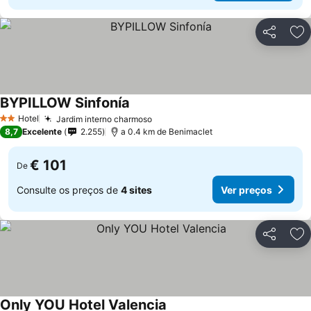
Partilhar
Ad
BYPILLOW Sinfonía
Hotel
Jardim interno charmoso
2 Estrelas
8,7
Excelente
2.255
a 0.4 km de Benimaclet
€ 101
De
Consulte os preços de
4 sites
Ver preços
Partilhar
Ad
Only YOU Hotel Valencia