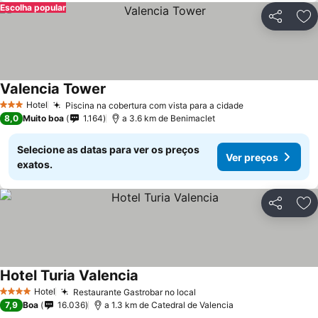
Escolha popular
Partilhar
Ad
Valencia Tower
Hotel
Piscina na cobertura com vista para a cidade
3 Estrelas
8,0
Muito boa
1.164
a 3.6 km de Benimaclet
Selecione as datas para ver os preços
Ver preços
exatos.
Partilhar
Ad
Hotel Turia Valencia
Hotel
Restaurante Gastrobar no local
4 Estrelas
7,9
Boa
16.036
a 1.3 km de Catedral de Valencia