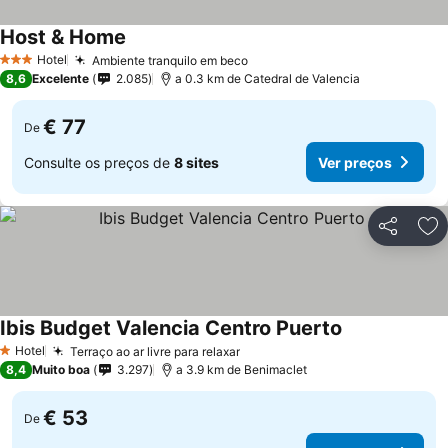
Host & Home
Hotel
Ambiente tranquilo em beco
3 Estrelas
8,6
Excelente
2.085
a 0.3 km de Catedral de Valencia
€ 77
De
Consulte os preços de
8 sites
Ver preços
Partilhar
Ad
Ibis Budget Valencia Centro Puerto
Hotel
Terraço ao ar livre para relaxar
1 Estrelas
8,4
Muito boa
3.297
a 3.9 km de Benimaclet
€ 53
De