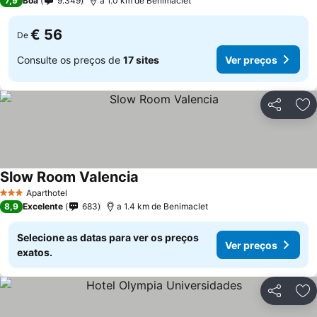
7,9
Boa
9.349
a 1.0 km de Benimaclet
€ 56
De
Consulte os preços de
17 sites
Ver preços
Partilhar
Ad
Slow Room Valencia
Aparthotel
3 Estrelas
8,9
Excelente
683
a 1.4 km de Benimaclet
Selecione as datas para ver os preços
Ver preços
exatos.
Partilhar
Ad