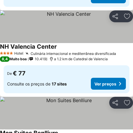
Partilhar
Ad
NH Valencia Center
Hotel
Culinária internacional e mediterrânea diversificada
4 Estrelas
8,4
Muito boa
10.419
a 1.2 km de Catedral de Valencia
€ 77
De
Consulte os preços de
17 sites
Ver preços
Partilhar
Ad