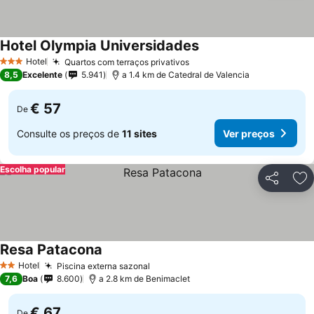
Hotel Olympia Universidades
Hotel
Quartos com terraços privativos
3 Estrelas
8,5
Excelente
5.941
a 1.4 km de Catedral de Valencia
€ 57
De
Consulte os preços de
11 sites
Ver preços
Escolha popular
Partilhar
Ad
Resa Patacona
Hotel
Piscina externa sazonal
2 Estrelas
7,6
Boa
8.600
a 2.8 km de Benimaclet
€ 67
De