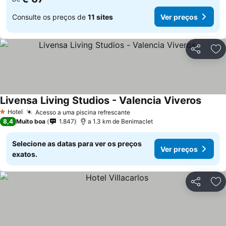
Consulte os preços de
11 sites
Ver preços
Partilhar
Ad
Livensa Living Studios - Valencia Viveros
Hotel
Acesso a uma piscina refrescante
1 Estrelas
8,4
Muito boa
1.847
a 1.3 km de Benimaclet
Selecione as datas para ver os preços
Ver preços
exatos.
Partilhar
Ad