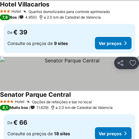
Hotel Villacarlos
Hotel
Quartos domotizados para controle aprimorado
3 Estrelas
7,8
Boa
4.950
a 2.0 km de Catedral de Valencia
€ 39
De
Consulte os preços de
9 sites
Ver preços
Partilhar
Ad
Senator Parque Central
Hotel
Opções de refeições e bar no local
4 Estrelas
8,1
Muito boa
11.629
a 2.0 km de Catedral de Valencia
€ 66
De
Consulte os preços de
18 sites
Ver preços