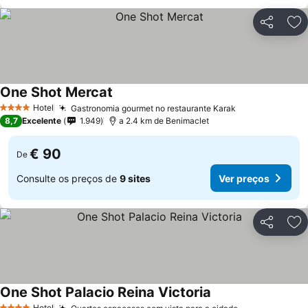
Partilhar
Ad
One Shot Mercat
Hotel
Gastronomia gourmet no restaurante Karak
4 Estrelas
8,7
Excelente
1.949
a 2.4 km de Benimaclet
€ 90
De
Consulte os preços de
9 sites
Ver preços
Partilhar
Ad
One Shot Palacio Reina Victoria
Hotel