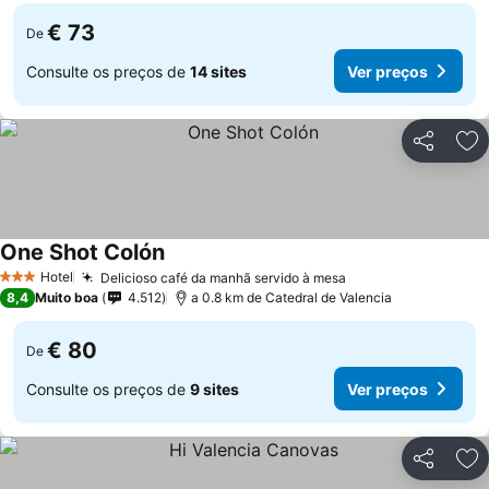
€ 73
De
Consulte os preços de
14 sites
Ver preços
Partilhar
Ad
One Shot Colón
Hotel
Delicioso café da manhã servido à mesa
3 Estrelas
8,4
Muito boa
4.512
a 0.8 km de Catedral de Valencia
€ 80
De
Consulte os preços de
9 sites
Ver preços
Partilhar
Ad