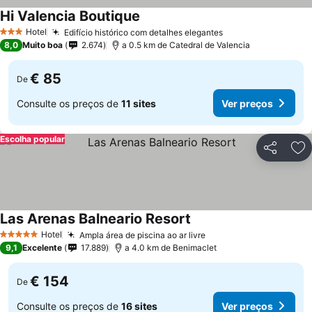
Hi Valencia Boutique
Hotel
Edifício histórico com detalhes elegantes
3 Estrelas
8,0
Muito boa
2.674
a 0.5 km de Catedral de Valencia
€ 85
De
Consulte os preços de
11 sites
Ver preços
Escolha popular
Partilhar
Ad
Las Arenas Balneario Resort
Hotel
Ampla área de piscina ao ar livre
5 Estrelas
9,1
Excelente
17.889
a 4.0 km de Benimaclet
€ 154
De
Consulte os preços de
16 sites
Ver preços