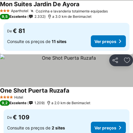
Mon Suites Jardin De Ayora
Aparthotel
Cozinha e lavanderia totalmente equipadas
3 Estrelas
9,5
Excelente
2.332
a 3.0 km de Benimaclet
€ 81
De
Consulte os preços de
11 sites
Ver preços
Partilhar
Ad
One Shot Puerta Ruzafa
Hotel
4 Estrelas
9,2
Excelente
1.209
a 2.0 km de Benimaclet
€ 109
De
Consulte os preços de
2 sites
Ver preços