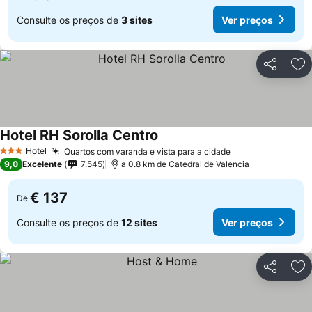
Consulte os preços de
3 sites
Ver preços
Partilhar
Ad
Hotel RH Sorolla Centro
Hotel
Quartos com varanda e vista para a cidade
3 Estrelas
9,0
Excelente
7.545
a 0.8 km de Catedral de Valencia
€ 137
De
Consulte os preços de
12 sites
Ver preços
Partilhar
Ad