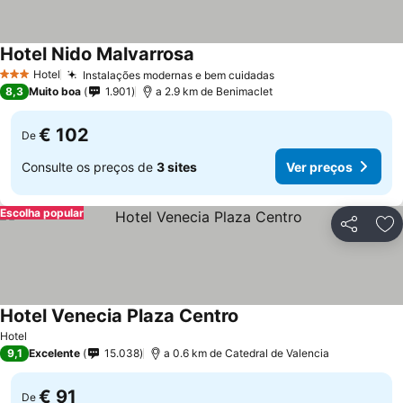
Hotel Nido Malvarrosa
Hotel
Instalações modernas e bem cuidadas
3 Estrelas
8,3
Muito boa
1.901
a 2.9 km de Benimaclet
€ 102
De
Consulte os preços de
3 sites
Ver preços
Escolha popular
Partilhar
Ad
Hotel Venecia Plaza Centro
Hotel
9,1
Excelente
15.038
a 0.6 km de Catedral de Valencia
€ 91
De