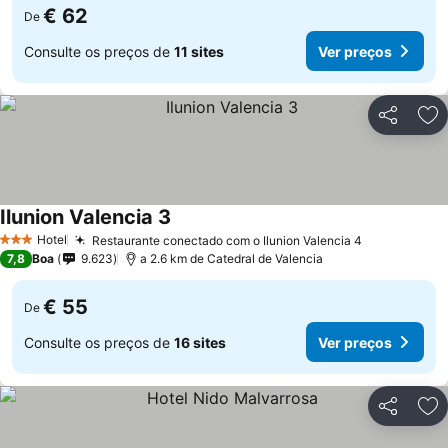
€ 62
De
Consulte os preços de
11 sites
Ver preços
Partilhar
Ad
Ilunion Valencia 3
Hotel
Restaurante conectado com o Ilunion Valencia 4
3 Estrelas
7,8
Boa
9.623
a 2.6 km de Catedral de Valencia
€ 55
De
Consulte os preços de
16 sites
Ver preços
Partilhar
Ad