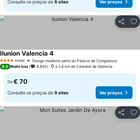
Consulte os preços de
6 sites
Ver preços
Partilhar
Ad
Ilunion Valencia 4
Hotel
Design moderno perto do Palácio de Congressos
4 Estrelas
8,0
Muito boa
8.840
a 2.6 km de Catedral de Valencia
€ 70
De
Consulte os preços de
9 sites
Ver preços
Partilhar
Ad