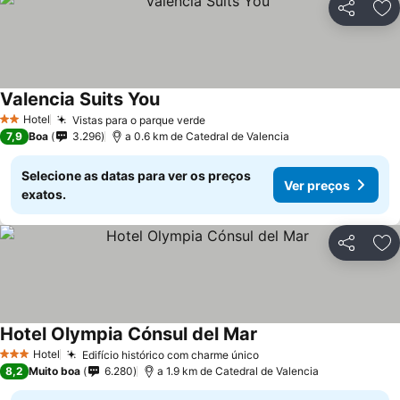
Partilhar
Ad
Valencia Suits You
Hotel
Vistas para o parque verde
2 Estrelas
7,9
Boa
3.296
a 0.6 km de Catedral de Valencia
Selecione as datas para ver os preços
Ver preços
exatos.
Partilhar
Ad
Hotel Olympia Cónsul del Mar
Hotel
Edifício histórico com charme único
3 Estrelas
8,2
Muito boa
6.280
a 1.9 km de Catedral de Valencia