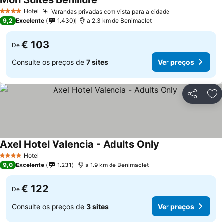
Mon Suites Benlliure
Hotel
Varandas privadas com vista para a cidade
4 Estrelas
9,2
Excelente
1.430
a 2.3 km de Benimaclet
€ 103
De
Consulte os preços de
7 sites
Ver preços
Partilhar
Ad
Axel Hotel Valencia - Adults Only
Hotel
4 Estrelas
9,0
Excelente
1.231
a 1.9 km de Benimaclet
€ 122
De
Consulte os preços de
3 sites
Ver preços