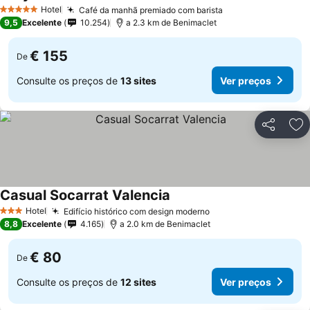
Hotel
Café da manhã premiado com barista
5 Estrelas
9,5
Excelente
10.254
a 2.3 km de Benimaclet
€ 155
De
Consulte os preços de
13 sites
Ver preços
Partilhar
Ad
Casual Socarrat Valencia
Hotel
Edifício histórico com design moderno
3 Estrelas
8,8
Excelente
4.165
a 2.0 km de Benimaclet
€ 80
De
Consulte os preços de
12 sites
Ver preços