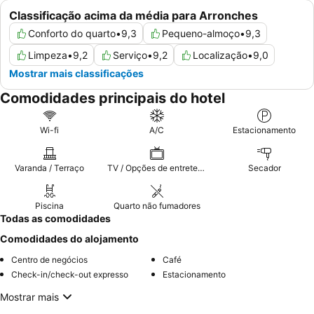
Classificação acima da média para Arronches
Conforto do quarto
•
9,3
Pequeno-almoço
•
9,3
Limpeza
•
9,2
Serviço
•
9,2
Localização
•
9,0
Mostrar mais classificações
Comodidades principais do hotel
Wi-fi
A/C
Estacionamento
Varanda / Terraço
TV / Opções de entretenimento
Secador
Piscina
Quarto não fumadores
Todas as comodidades
Comodidades do alojamento
Centro de negócios
Café
Check-in/check-out expresso
Estacionamento
Mostrar mais