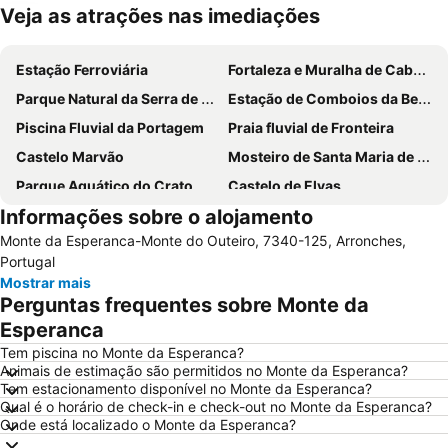
Veja as atrações nas imediações
Ampliar mapa
Estação Ferroviária
Fortaleza e Muralha de Cabeço de Vide
Parque Natural da Serra de São Mamede
Estação de Comboios da Beirã
Piscina Fluvial da Portagem
Praia fluvial de Fronteira
Castelo Marvão
Mosteiro de Santa Maria de Flor da Rosa
Parque Aquático do Crato
Castelo de Elvas
Informações sobre o alojamento
Gran Casino de Extremadura
Fortaleza de Juromenha
Monte da Esperanca-Monte do Outeiro, 7340-125, Arronches,
Centro Comercial Conquistadores
Ponte Romana da Portagem
Portugal
Central de Camionagem de Estremoz
Centro Lazer da Portagem
Mostrar mais
Perguntas frequentes sobre Monte da
Forte de Santa Luzia
Igreja do Convento de Santo António
Esperanca
Piscinas Municipais de Elvas
Villa Lusitano-Romana de Torre de Palma
Tem piscina no Monte da Esperanca?
Estátua de Don Pedro V
Igreja Matriz de Santo António das Areias
Animais de estimação são permitidos no Monte da Esperanca?
Tem estacionamento disponível no Monte da Esperanca?
Casa Amarela
Estación de autobuses
Qual é o horário de check-in e check-out no Monte da Esperanca?
Estação de Caminhos de Ferro de Castelo de Vide
Huerta Rosales
Onde está localizado o Monte da Esperanca?
Garrison Border Town of Elvas
Casa Emblemática da Rua de Olivença