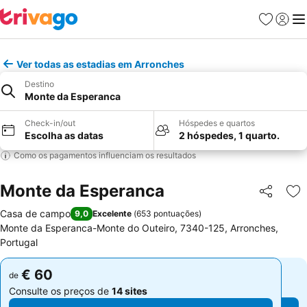
Favoritos
Iniciar
Me
Ver todas as estadias em Arronches
Destino
Monte da Esperanca
Check-in/out
Hóspedes e quartos
Escolha as datas
2 hóspedes, 1 quarto.
Como os pagamentos influenciam os resultados
Monte da Esperanca
Partilhar
Ad
Casa de campo
9,0
Excelente
(
653 pontuações
)
Monte da Esperanca-Monte do Outeiro, 7340-125, Arronches,
Portugal
€ 60
€ 60
de
de
Consulte os preços de
14 sites
Consulte os preços de
14 sites