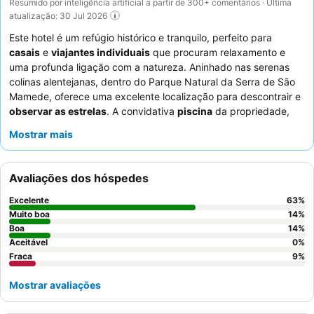
Resumido por inteligência artificial a partir de 300+ comentários · Última
atualização: 30 Jul 2026
Este hotel é um refúgio histórico e tranquilo, perfeito para
casais
e
viajantes individuais
que procuram relaxamento e
uma profunda ligação com a natureza. Aninhado nas serenas
colinas alentejanas, dentro do Parque Natural da Serra de São
Mamede, oferece uma excelente localização para descontrair e
observar as estrelas
. A convidativa
piscina
da propriedade,
com alguns quartos a oferecer acesso direto, proporciona uma
Mostrar mais
fuga refrescante. Os hócios elogiam consistentemente a
simpatia do
staff
e o delicioso e variado
buffet de pequeno-
almoço
, que inclui itens caseiros. Para uma experiência única,
Avaliações dos hóspedes
considere reservar um quarto com um
chuveiro exterior
para
desfrutar de observação privada das estrelas.
Excelente
63
%
Muito boa
14
%
Boa
14
%
Aceitável
0
%
Fraca
9
%
Mostrar avaliações