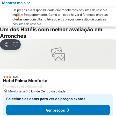
Mostrar mais
Fonte da Vila
Lusiberia
Os preços e a disponibilidade que recebemos dos sites de reserva
El Cristo
San Fernando
mudam frequentemente. Como tal, pode haver diferenças entre as
ofertas que consulta no trivago e os preços que estão disponíveis
Casco Antiguo
Valencia de Alcántara
nos sites de reserva.
Um dos Hotéis com melhor avaliação em
El Gurugú
Museo de la Ciudad - Luis de Morales
Arronches
San Roque
Plaza de Toros El Toreo
Cerro de Reyes
Las Vaguadas
Partilhar
Adicionar aos favoritos
Badajoz Airport
Valdepasillas
Pardaleras
Antonio Hernández Gil
Hotel
3 Estrelas
Hotel Palma Monforte
/
Pontuação não disponível
Monforte, a 0.5 km de Centro da cidade
Selecione as datas para ver os preços exatos.
Ver preços