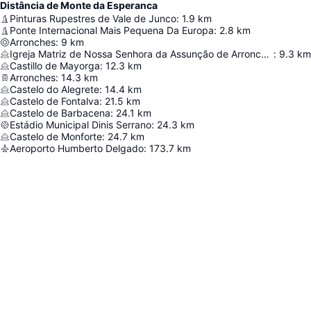
Distância de Monte da Esperanca
Pinturas Rupestres de Vale de Junco
:
1.9
km
Ponte Internacional Mais Pequena Da Europa
:
2.8
km
Arronches
:
9
km
Igreja Matriz de Nossa Senhora da Assunção de Arronches
:
9.3
km
Castillo de Mayorga
:
12.3
km
Arronches
:
14.3
km
Castelo do Alegrete
:
14.4
km
Castelo de Fontalva
:
21.5
km
Castelo de Barbacena
:
24.1
km
Estádio Municipal Dinis Serrano
:
24.3
km
Castelo de Monforte
:
24.7
km
Aeroporto Humberto Delgado
:
173.7
km