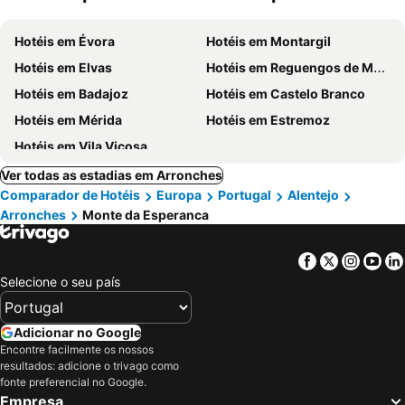
Hotéis em Évora
Hotéis em Montargil
Hotéis em Elvas
Hotéis em Reguengos de Monsaraz
Hotéis em Badajoz
Hotéis em Castelo Branco
Hotéis em Mérida
Hotéis em Estremoz
Hotéis em Vila Viçosa
Ver todas as estadias em Arronches
Comparador de Hotéis
Europa
Portugal
Alentejo
Arronches
Monte da Esperanca
Facebook
Twitter
Insta
Yo
Selecione o seu país
Adicionar no Google
Encontre facilmente os nossos
resultados: adicione o trivago como
fonte preferencial no Google.
Empresa