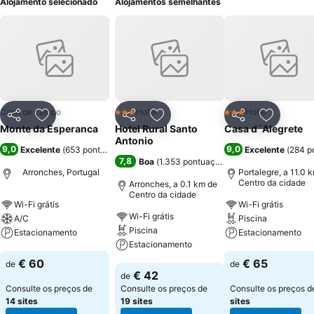
Alojamento selecionado
Alojamentos semelhantes
Casa de campo
Hotel
Hotel
3 Estrelas
3 Estrelas
Partilhar
Adicionar aos favoritos
Partilhar
Adicionar aos favoritos
Partilhar
Adicionar
Monte da Esperanca
Hotel Rural Santo
Casa d´Alegrete
Antonio
9,0
9,0
Excelente
(
653 pontuações
)
Excelente
(
284 p
7,8
Boa
(
1.353 pontuações
)
Arronches, Portugal
Portalegre, a 11.0 
Centro da cidade
Arronches, a 0.1 km de
Centro da cidade
Wi-Fi grátis
Wi-Fi grátis
Wi-Fi grátis
A/C
Piscina
Piscina
Estacionamento
Estacionamento
Estacionamento
Ver preços
Ver preços
€ 60
€ 65
de
de
Ver preços
€ 42
de
Consulte os preços de
Consulte os preços de
Consulte os preços 
14 sites
19 sites
sites