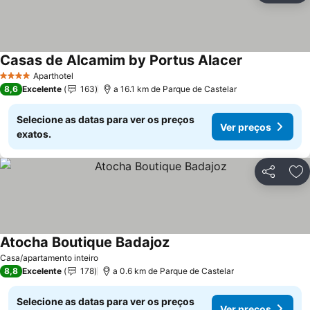
Casas de Alcamim by Portus Alacer
Aparthotel
4 Estrelas
8,6
Excelente
163
a 16.1 km de Parque de Castelar
Selecione as datas para ver os preços
Ver preços
exatos.
Partilhar
Ad
Atocha Boutique Badajoz
Casa/apartamento inteiro
8,8
Excelente
178
a 0.6 km de Parque de Castelar
Selecione as datas para ver os preços
Ver preços