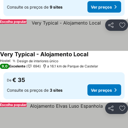
Consulte os preços de
9 sites
Ver preços
Escolha popular
Partilhar
Ad
Very Typical - Alojamento Local
Hostel
Design de interiores único
9,0
Excelente
694
a 16.1 km de Parque de Castelar
€ 35
De
Consulte os preços de
3 sites
Ver preços
Escolha popular
Partilhar
Ad