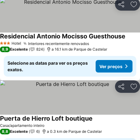
Partilhar
Ad
Residencial Antonio Mocisso Guesthouse
Hotel
Interiores recentemente renovados
3 Estrelas
8,9
Excelente
824
a 16.1 km de Parque de Castelar
Selecione as datas para ver os preços
Ver preços
exatos.
Partilhar
Ad
Puerta de Hierro Loft boutique
Casa/apartamento inteiro
8,8
Excelente
6
a 0.3 km de Parque de Castelar