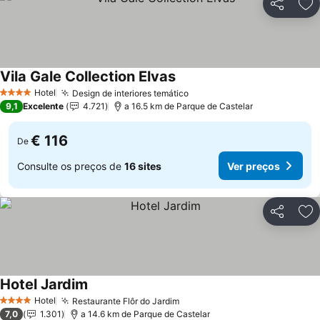
Partilhar
Ad
Vila Gale Collection Elvas
Hotel
Design de interiores temático
4 Estrelas
9,1
Excelente
4.721
a 16.5 km de Parque de Castelar
€ 116
De
Consulte os preços de
16 sites
Ver preços
Partilhar
Ad
Hotel Jardim
Hotel
Restaurante Flôr do Jardim
4 Estrelas
7,0
1.301
a 14.6 km de Parque de Castelar