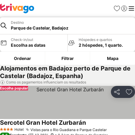
Favoritos
Iniciar
Me
Destino
Parque de Castelar, Badajoz
Check-in/out
Hóspedes e quartos
Escolha as datas
2 hóspedes, 1 quarto.
Ordenar
Filtrar
Mapa
Alojamentos em Badajoz perto de Parque de
Castelar (Badajoz, Espanha)
Como os pagamentos influenciam os resultados
Escolha popular
Partilhar
Ad
Sercotel Gran Hotel Zurbarán
Hotel
Vistas para o Rio Guadiana e Parque Castelar
4 Estrelas