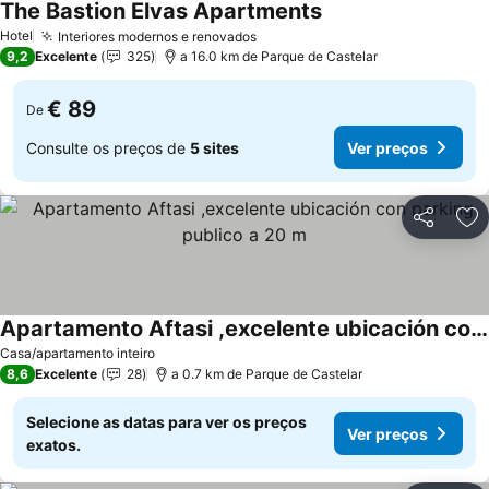
The Bastion Elvas Apartments
Hotel
Interiores modernos e renovados
9,2
Excelente
325
a 16.0 km de Parque de Castelar
€ 89
De
Consulte os preços de
5 sites
Ver preços
Partilhar
Ad
Apartamento Aftasi ,excelente ubicación con parking publico a 20 m
Casa/apartamento inteiro
8,6
Excelente
28
a 0.7 km de Parque de Castelar
Selecione as datas para ver os preços
Ver preços
exatos.