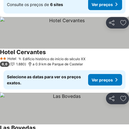
Consulte os preços de
6 sites
Ver preços
Partilhar
Ad
Hotel Cervantes
Hotel
Edifício histórico do início do século XX
2 Estrelas
6,6
1.880
a 0.9 km de Parque de Castelar
Selecione as datas para ver os preços
Ver preços
exatos.
Partilhar
Ad
Las Bovedas