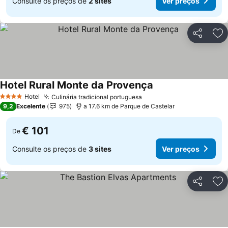
Consulte os preços de
2 sites
Ver preços
Partilhar
Ad
Hotel Rural Monte da Provença
Hotel
Culinária tradicional portuguesa
4 Estrelas
9,2
Excelente
975
a 17.6 km de Parque de Castelar
€ 101
De
Consulte os preços de
3 sites
Ver preços
Partilhar
Ad