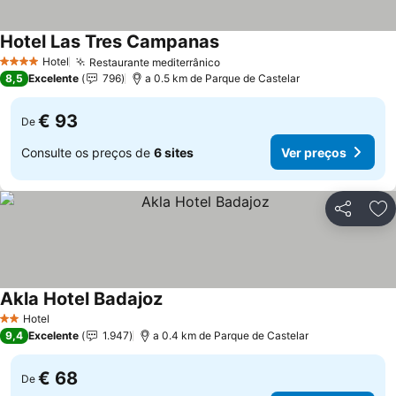
Hotel Las Tres Campanas
Hotel
Restaurante mediterrânico
4 Estrelas
8,5
Excelente
796
a 0.5 km de Parque de Castelar
€ 93
De
Consulte os preços de
6 sites
Ver preços
Partilhar
Ad
Akla Hotel Badajoz
Hotel
2 Estrelas
9,4
Excelente
1.947
a 0.4 km de Parque de Castelar
€ 68
De