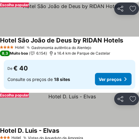
Escolha popular
Partilhar
Ad
Hotel São João de Deus by RIDAN Hotels
Hotel
Gastronomia autêntica do Alentejo
4 Estrelas
8,3
Muito boa
6.154
a 16.4 km de Parque de Castelar
€ 40
De
Consulte os preços de
18 sites
Ver preços
Escolha popular
Partilhar
Ad
Hotel D. Luis - Elvas
Hotel
Vistas do Aqueduto da Amoreira