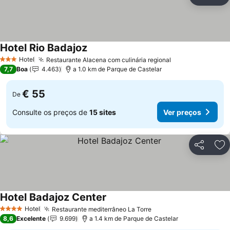
Partilhar
Ad
Hotel Rio Badajoz
Hotel
Restaurante Alacena com culinária regional
3 Estrelas
7,7
Boa
4.463
a 1.0 km de Parque de Castelar
€ 55
De
Consulte os preços de
15 sites
Ver preços
Partilhar
Ad
Hotel Badajoz Center
Hotel
Restaurante mediterrâneo La Torre
4 Estrelas
8,6
Excelente
9.699
a 1.4 km de Parque de Castelar