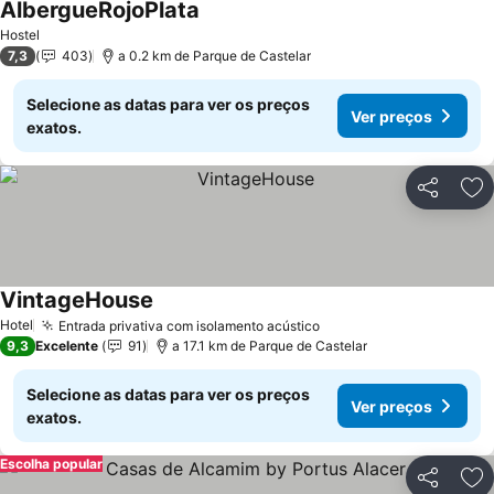
AlbergueRojoPlata
Hostel
7,3
403
a 0.2 km de Parque de Castelar
Selecione as datas para ver os preços
Ver preços
exatos.
Partilhar
Ad
VintageHouse
Hotel
Entrada privativa com isolamento acústico
9,3
Excelente
91
a 17.1 km de Parque de Castelar
Selecione as datas para ver os preços
Ver preços
exatos.
Escolha popular
Partilhar
Ad