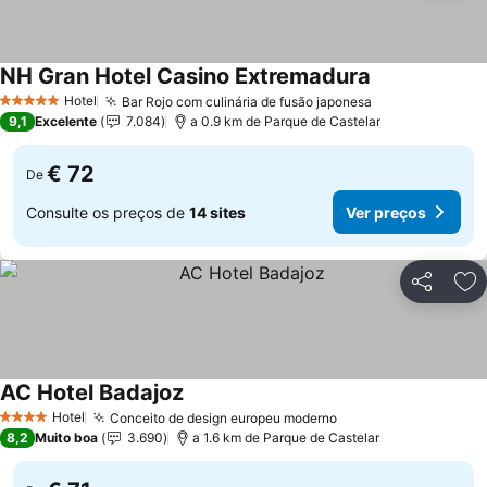
NH Gran Hotel Casino Extremadura
Hotel
Bar Rojo com culinária de fusão japonesa
5 Estrelas
9,1
Excelente
7.084
a 0.9 km de Parque de Castelar
€ 72
De
Consulte os preços de
14 sites
Ver preços
Partilhar
Ad
AC Hotel Badajoz
Hotel
Conceito de design europeu moderno
4 Estrelas
8,2
Muito boa
3.690
a 1.6 km de Parque de Castelar