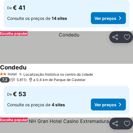
€ 41
De
Consulte os preços de
14 sites
Ver preços
Escolha popular
Partilhar
Ad
Condedu
Hotel
Localização histórica no centro da cidade
2 Estrelas
7,2
5.811
a 0.4 km de Parque de Castelar
€ 53
De
Consulte os preços de
4 sites
Ver preços
Escolha popular
Partilhar
Ad