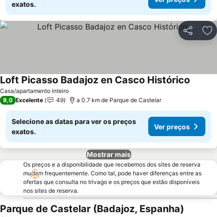
exatos.
Partilhar
Ad
Loft Picasso Badajoz en Casco Histórico
Casa/apartamento inteiro
9,0
Excelente
49
a 0.7 km de Parque de Castelar
Selecione as datas para ver os preços
Ver preços
exatos.
Mostrar mais
Os preços e a disponibilidade que recebemos dos sites de reserva
mudam frequentemente. Como tal, pode haver diferenças entre as
ofertas que consulta no trivago e os preços que estão disponíveis
nos sites de reserva.
Parque de Castelar (Badajoz, Espanha)