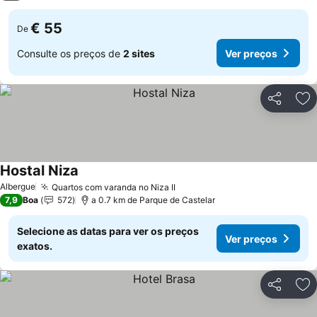
€ 55
De
Consulte os preços de
2 sites
Ver preços
Partilhar
Ad
Hostal Niza
Albergue
Quartos com varanda no Niza II
7,9
Boa
572
a 0.7 km de Parque de Castelar
Selecione as datas para ver os preços
Ver preços
exatos.
Partilhar
Ad