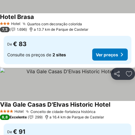
Hotel Brasa
Hotel
Quartos com decoração colorida
3 Estrelas
7,3
1.696
a 13.7 km de Parque de Castelar
€ 83
De
Consulte os preços de
2 sites
Ver preços
Partilhar
Ad
Vila Gale Casas D'Elvas Historic Hotel
Hotel
Conceito de cidade-fortaleza histórica
4 Estrelas
8,8
Excelente
299
a 16.4 km de Parque de Castelar
€ 91
De