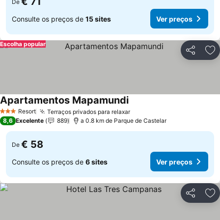
€ 71
De
Consulte os preços de
15 sites
Ver preços
Escolha popular
Partilhar
Ad
Apartamentos Mapamundi
Resort
Terraços privados para relaxar
3 Estrelas
8,6
Excelente
889
a 0.8 km de Parque de Castelar
€ 58
De
Consulte os preços de
6 sites
Ver preços
Partilhar
Ad