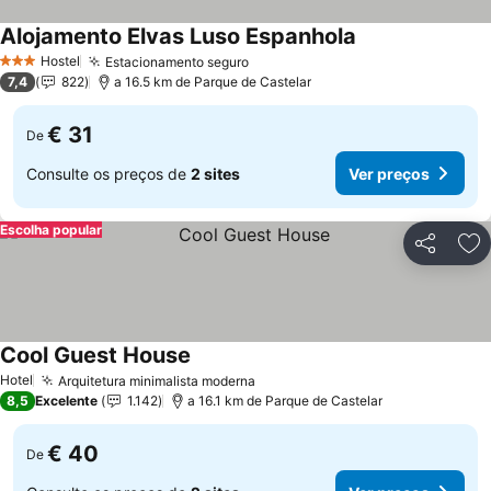
Alojamento Elvas Luso Espanhola
Hostel
Estacionamento seguro
3 Estrelas
7,4
822
a 16.5 km de Parque de Castelar
€ 31
De
Consulte os preços de
2 sites
Ver preços
Escolha popular
Partilhar
Ad
Cool Guest House
Hotel
Arquitetura minimalista moderna
8,5
Excelente
1.142
a 16.1 km de Parque de Castelar
€ 40
De