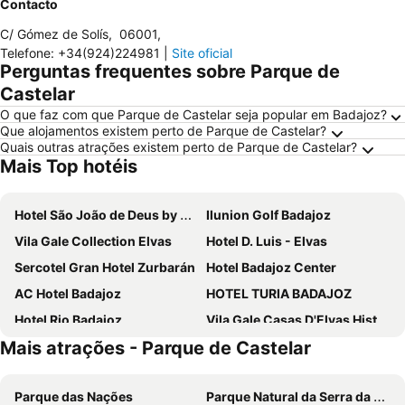
Contacto
C/ Gómez de Solís
,
06001
,
Telefone
:
+34(924)224981
|
Site oficial
Perguntas frequentes sobre Parque de
Castelar
O que faz com que Parque de Castelar seja popular em Badajoz?
Que alojamentos existem perto de Parque de Castelar?
Quais outras atrações existem perto de Parque de Castelar?
Mais Top hotéis
Hotel São João de Deus by RIDAN Hotels
Ilunion Golf Badajoz
Vila Gale Collection Elvas
Hotel D. Luis - Elvas
Sercotel Gran Hotel Zurbarán
Hotel Badajoz Center
AC Hotel Badajoz
HOTEL TURIA BADAJOZ
Hotel Rio Badajoz
Vila Gale Casas D'Elvas Historic Hotel
Mais atrações - Parque de Castelar
Las Bovedas
Condedu
Hotel Jardim
Hotel Brasa
Parque das Nações
Parque Natural da Serra da Estrela
NH Gran Hotel Casino Extremadura
Hotel Rural Monte da Provença