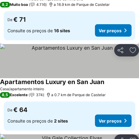
3 Estrelas
8,2
Muito boa
4.116
a 16.9 km de Parque de Castelar
€ 71
De
Consulte os preços de
16 sites
Ver preços
Partilhar
Ad
Apartamentos Luxury en San Juan
Casa/apartamento inteiro
8,5
Excelente
374
a 0.7 km de Parque de Castelar
€ 64
De
Consulte os preços de
2 sites
Ver preços