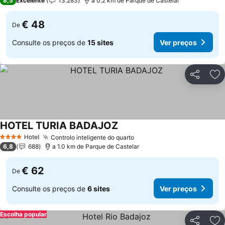
8,5
Excelente
13.283
a 0.2 km de Parque de Castelar
€ 48
De
Consulte os preços de
15 sites
Ver preços
Partilhar
Ad
HOTEL TURIA BADAJOZ
Hotel
Controlo inteligente do quarto
4 Estrelas
6,8
688
a 1.0 km de Parque de Castelar
€ 62
De
Consulte os preços de
6 sites
Ver preços
Escolha popular