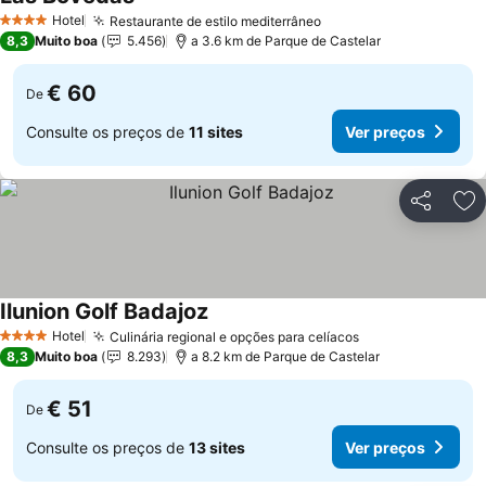
Hotel
Restaurante de estilo mediterrâneo
4 Estrelas
8,3
Muito boa
5.456
a 3.6 km de Parque de Castelar
€ 60
De
Consulte os preços de
11 sites
Ver preços
Partilhar
Ad
Ilunion Golf Badajoz
Hotel
Culinária regional e opções para celíacos
4 Estrelas
8,3
Muito boa
8.293
a 8.2 km de Parque de Castelar
€ 51
De
Consulte os preços de
13 sites
Ver preços