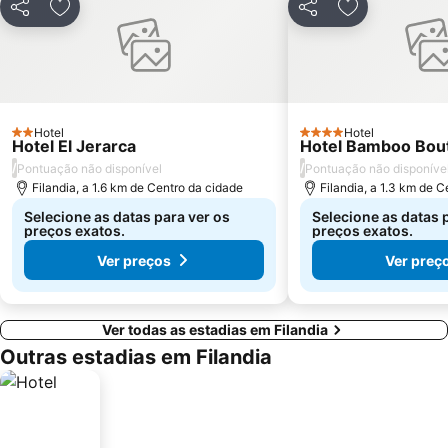
Partilhar
Adicionar aos favoritos
Partilhar
Adicionar aos
Hotel
Hotel
2 Estrelas
4 Estrelas
Hotel El Jerarca
Hotel Bamboo Bou
/
/
Pontuação não disponível
Pontuação não disponíve
Filandia, a 1.6 km de Centro da cidade
Filandia, a 1.3 km de 
Selecione as datas para ver os
Selecione as datas 
preços exatos.
preços exatos.
Ver preços
Ver preç
Ver todas as estadias em Filandia
Outras estadias em Filandia