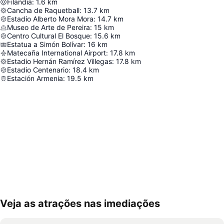
Filandia
:
1.6
km
Cancha de Raquetball
:
13.7
km
Estadio Alberto Mora Mora
:
14.7
km
Museo de Arte de Pereira
:
15
km
Centro Cultural El Bosque
:
15.6
km
Estatua a Simón Bolívar
:
16
km
Matecaña International Airport
:
17.8
km
Estadio Hernán Ramírez Villegas
:
17.8
km
Estadio Centenario
:
18.4
km
Estación Armenia
:
19.5
km
Veja as atrações nas imediações
Ampliar mapa