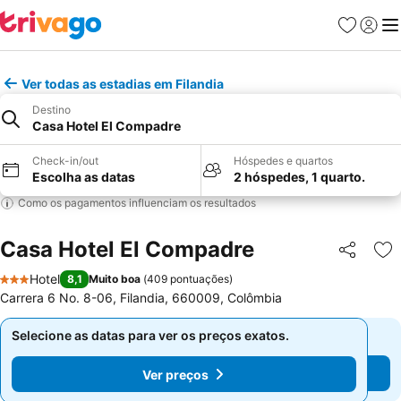
Favoritos
Iniciar
Me
Ver todas as estadias em Filandia
Destino
Casa Hotel El Compadre
Check-in/out
Hóspedes e quartos
Escolha as datas
2 hóspedes, 1 quarto.
Como os pagamentos influenciam os resultados
Casa Hotel El Compadre
Partilhar
Ad
Hotel
8,1
Muito boa
(
409 pontuações
)
3 Estrelas
Carrera 6 No. 8-06, Filandia, 660009, Colômbia
Selecione as datas para ver os preços exatos.
Selecione as datas para ver os preços exatos.
Ver preços
Ver preços