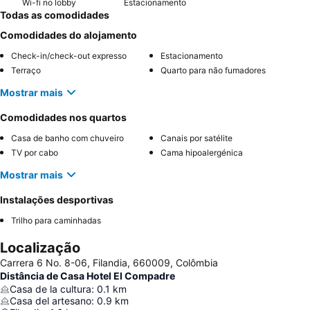
Wi-fi no lobby
Estacionamento
Todas as comodidades
Comodidades do alojamento
Check-in/check-out expresso
Estacionamento
Terraço
Quarto para não fumadores
Mostrar mais
Comodidades nos quartos
Casa de banho com chuveiro
Canais por satélite
TV por cabo
Cama hipoalergénica
Mostrar mais
Instalações desportivas
Trilho para caminhadas
Localização
Carrera 6 No. 8-06, Filandia, 660009, Colômbia
Distância de Casa Hotel El Compadre
Casa de la cultura
:
0.1
km
Casa del artesano
:
0.9
km