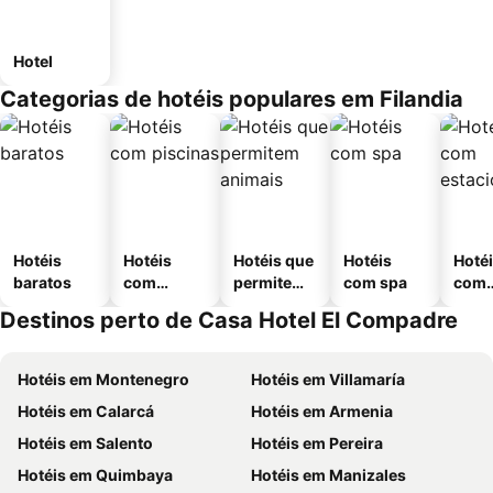
Hotel
Categorias de hotéis populares em Filandia
Hotéis
Hotéis
Hotéis que
Hotéis
Hoté
baratos
com
permitem
com spa
com
piscinas
animais
esta
Destinos perto de Casa Hotel El Compadre
ment
Hotéis em Montenegro
Hotéis em Villamaría
Hotéis em Calarcá
Hotéis em Armenia
Hotéis em Salento
Hotéis em Pereira
Hotéis em Quimbaya
Hotéis em Manizales