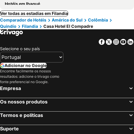
Hotéis em Ibagué
Ver todas as estadias em Filandia
Comparador de Hotéis
América do Sul
Colômbia
Quindío
Filandia
Casa Hotel El Compadre
Facebook
Twitter
Insta
Yo
Selecione o seu país
Adicionar no Google
Encontre facilmente os nossos
resultados: adicione o trivago como
fonte preferencial no Google.
Empresa
Os nossos produtos
Termos e políticas
Suporte