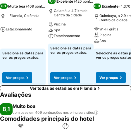
9,6
Excelente
(
420 pontuações
)
8,1
8,9
Muito boa
(
409 pontuações
)
Excelente
(
4.370
Calarcá, a 4.7 km de
Centro da cidade
Filandia, Colômbia
Quimbaya, a 2.9 k
Centro da cidade
Piscina
Estacionamento
Wi-Fi grátis
Spa
Piscina
Estacionamento
Ver preços
Spa
Ver preços
Selecione as datas para
Ver preços
ver os preços exatos.
Selecione as datas para
Selecione as datas 
ver os preços exatos.
ver os preços exatos
Ver preços
Ver preços
Ver preços
Ver todas as estadias em Filandia
Avaliações
Muito boa
8,1
com base em 409 pontuações nos principais
sites
Comodidades principais do hotel