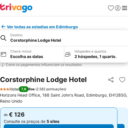
Favoritos
Iniciar
Me
Ver todas as estadias em Edimburgo
Destino
Corstorphine Lodge Hotel
Check-in/out
Hóspedes e quartos
Escolha as datas
2 hóspedes, 1 quarto.
Como os pagamentos influenciam os resultados
Corstorphine Lodge Hotel
Partilhar
Ad
Hotel
7,6
Boa
(
2.582 pontuações
)
3 Estrelas
Horizons Head Office, 188 Saint John's Road, Edimburgo, EH128SG,
Reino Unido
€ 126
€ 126
de
de
Consulte os preços de
5 sites
Consulte os preços de
5 sites