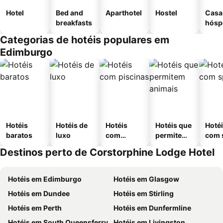
Hotel
Bed and
Aparthotel
Hostel
Casa
breakfasts
hósp
Categorias de hotéis populares em
Edimburgo
Hotéis
Hotéis de
Hotéis
Hotéis que
Hoté
baratos
luxo
com
permitem
com 
piscinas
animais
Destinos perto de Corstorphine Lodge Hotel
Hotéis em Edimburgo
Hotéis em Glasgow
Hotéis em Dundee
Hotéis em Stirling
Hotéis em Perth
Hotéis em Dunfermline
Hotéis em South Queensferry
Hotéis em Livingston