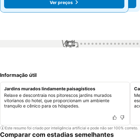
Ver preços
Ver preços
1 / 35
Informação útil
Jardins murados lindamente paisagísticos
Ca
Relaxe e descontraia nos pitorescos jardins murados
Me
vitorianos do hotel, que proporcionam um ambiente
es
tranquilo e cênico para os hóspedes.
ac
Este resumo foi criado por inteligência artificial e pode não ser 100% correto.
Comparar com estadias semelhantes