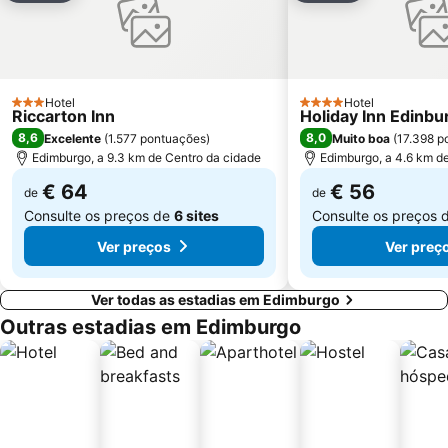
Hotel
Hotel
3 Estrelas
4 Estrelas
Riccarton Inn
Holiday Inn Edinbu
8,6
8,0
Excelente
(
1.577 pontuações
)
Muito boa
(
17.398 p
Edimburgo, a 9.3 km de Centro da cidade
Edimburgo, a 4.6 km d
€ 64
€ 56
de
de
Consulte os preços de
6 sites
Consulte os preços 
Ver preços
Ver preç
Ver todas as estadias em Edimburgo
Outras estadias em Edimburgo