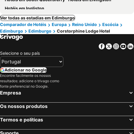
Hotéis em Ingliston
Ver todas as estadias em Edimburgo
Comparador de Hotéis
Europa
Reino Unido
Escócia
Edimburgo
Edimburgo
Corstorphine Lodge Hotel
Facebook
Twitter
Insta
Yo
Selecione o seu país
Adicionar no Google
Encontre facilmente os nossos
resultados: adicione o trivago como
fonte preferencial no Google.
Empresa
Os nossos produtos
Termos e políticas
Suporte