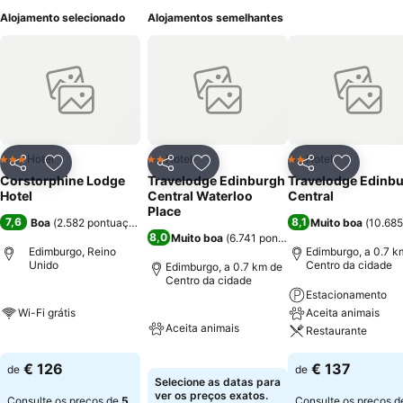
Alojamento selecionado
Alojamentos semelhantes
Hotel
Hotel
Hotel
3 Estrelas
2 Estrelas
2 Estrelas
Partilhar
Adicionar aos favoritos
Partilhar
Adicionar aos favoritos
Partilhar
Adicionar
Corstorphine Lodge
Travelodge Edinburgh
Travelodge Edinb
Hotel
Central Waterloo
Central
Place
7,6
8,1
Boa
(
2.582 pontuações
)
Muito boa
(
10.685
8,0
Muito boa
(
6.741 pontuações
)
Edimburgo, Reino
Edimburgo, a 0.7 k
Unido
Centro da cidade
Edimburgo, a 0.7 km de
Centro da cidade
Estacionamento
Wi-Fi grátis
Aceita animais
Aceita animais
Restaurante
€ 126
€ 137
de
de
Selecione as datas para
ver os preços exatos.
Consulte os preços de
5
Consulte os preços 