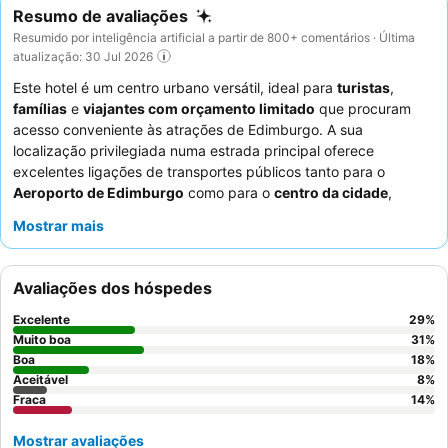
Resumo de avaliações
Resumido por inteligência artificial a partir de 800+ comentários · Última
atualização: 30 Jul 2026
Este hotel é um centro urbano versátil, ideal para
turistas
,
famílias
e
viajantes com orçamento limitado
que procuram
acesso conveniente às atrações de Edimburgo. A sua
localização privilegiada numa estrada principal oferece
excelentes ligações de transportes públicos tanto para o
Aeroporto de Edimburgo
como para o
centro da cidade
,
incluindo autocarros diretos para o
Jardim Zoológico de
Mostrar mais
Edimburgo
e Murrayfield. O hotel oferece quartos confortáveis
e espaçosos, com muitos hóspedes a elogiarem as
camas
confortáveis
para uma boa noite de sono. Os hóspedes
Avaliações dos hóspedes
destacam consistentemente o
pessoal da receção
acolhedor e
prestável e apreciam as variadas e abundantes opções de
Excelente
29
%
pequeno-almoço buffet
. Para uma experiência mais tranquila,
Muito boa
31
%
os hóspedes devem considerar pedir um quarto virado para o
Boa
18
%
Aceitável
8
%
lado oposto à estrada principal.
Fraca
14
%
Mostrar avaliações