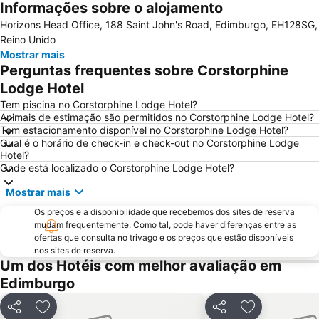
Informações sobre o alojamento
Grassmarket
Galeria Nacional da Escócia
Horizons Head Office, 188 Saint John's Road, Edimburgo, EH128SG,
Museu Nacional da Escócia
Leith
Reino Unido
City Art Centre
The Royal Mile Gallery
Mostrar mais
Perguntas frequentes sobre Corstorphine
St James Quarter
Rosslyn Chapel
Lodge Hotel
Edinburgh Park
The Witchery by the Castle
Tem piscina no Corstorphine Lodge Hotel?
Stockbridge
Marchmont
Animais de estimação são permitidos no Corstorphine Lodge Hotel?
Tem estacionamento disponível no Corstorphine Lodge Hotel?
Scott Monument
Edinburgh Zoo
Qual é o horário de check-in e check-out no Corstorphine Lodge
Greyfriars Kirk
Braid Hills
Hotel?
Onde está localizado o Corstorphine Lodge Hotel?
Cowgate
Holyrood Park
Mostrar mais
Portobello
Davidson's Mains
Dean Village
Os preços e a disponibilidade que recebemos dos sites de reserva
Currie
mudam frequentemente. Como tal, pode haver diferenças entre as
EICC
Morningside
ofertas que consulta no trivago e os preços que estão disponíveis
nos sites de reserva.
Rose Street
Royal Botanic Garden Edinburgh
Um dos Hotéis com melhor avaliação em
Edinburgh Dungeon
Edinburgh Marathon Festival
Edimburgo
University of Edinburgh
Royal Terrace Gardens
Partilhar
Adicionar aos favoritos
Partilhar
Adicionar aos
Ocean Terminal
Gleneagles Golf Resort