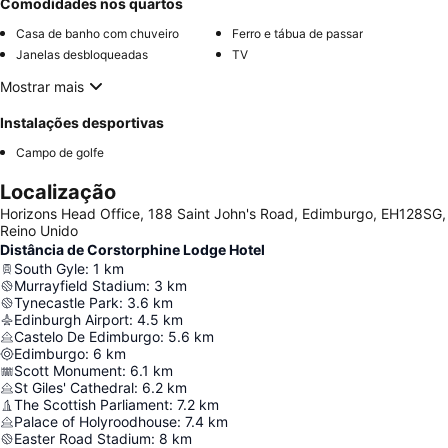
Comodidades nos quartos
Casa de banho com chuveiro
Ferro e tábua de passar
Janelas desbloqueadas
TV
Mostrar mais
Instalações desportivas
Campo de golfe
Localização
Horizons Head Office, 188 Saint John's Road, Edimburgo, EH128SG,
Reino Unido
Distância de Corstorphine Lodge Hotel
South Gyle
:
1
km
Murrayfield Stadium
:
3
km
Tynecastle Park
:
3.6
km
Edinburgh Airport
:
4.5
km
Castelo De Edimburgo
:
5.6
km
Edimburgo
:
6
km
Scott Monument
:
6.1
km
St Giles' Cathedral
:
6.2
km
The Scottish Parliament
:
7.2
km
Palace of Holyroodhouse
:
7.4
km
Easter Road Stadium
:
8
km