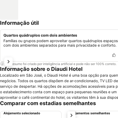
Informação útil
Quartos quádruplos com dois ambientes
Famílias ou grupos podem aproveitar quartos quádruplos espaços
com dois ambientes separados para mais privacidade e conforto.
Este resumo foi criado por inteligência artificial e pode não ser 100% correto.
Informação sobre o Diaudi Hotel
Localizado em São José, o Diaudi Hotel é uma boa opção para quem v
negócios. Todos os quartos dispõem de ar-condicionado, TV LED de 32 polegadas, telefone, frigobar, banheiro privativo com secador de cabelos e
serviço de despertar. Há opções de acomodações acessíveis para pessoas com dificuldades 
o estabelecimento conta com espaço para pequenas reuniões e um audit
aproveitar o café continental do hotel, os visitantes têm à sua di
Comparar com estadias semelhantes
como a confeitaria e panificadora Pissaia, a churrascaria Meu Cantinho e o bar Chopp do Gus. O Diaudi 
de carro da Praia Comprida, na própria cidade, e a 20 minutos de Flo
Alojamento selecionado
Alojamentos semelhantes
próximo