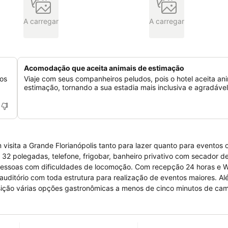
A carregar
A carregar
Acomodação que aceita animais de estimação
os
Viaje com seus companheiros peludos, pois o hotel aceita an
estimação, tornando a sua estadia mais inclusiva e agradável
isita a Grande Florianópolis tanto para lazer quanto para eventos 
de locomoção. Com recepção 24 horas e Wi-Fi gratuito,
ório com toda estrutura para realização de eventos maiores. Além de
sposição várias opções gastronômicas a menos de cinco minutos de ca
Hotel fica a aproximadamente dez minutos
rianópolis.