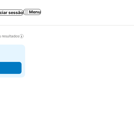
Menu
iciar sessão
 resultados