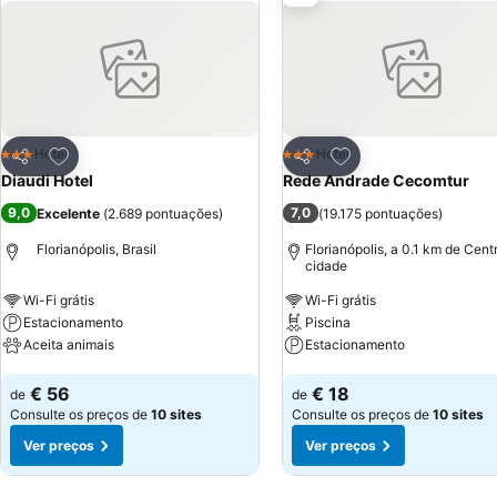
Adicionar aos favoritos
Adicionar aos favor
Hotel
Hotel
3 Estrelas
3 Estrelas
Partilhar
Partilhar
Diaudi Hotel
Rede Andrade Cecomtur
9,0
7,0
Excelente
(
2.689 pontuações
)
(
19.175 pontuações
)
Florianópolis, Brasil
Florianópolis, a 0.1 km de Cent
cidade
Wi-Fi grátis
Wi-Fi grátis
Estacionamento
Piscina
Aceita animais
Estacionamento
Ver preços
Ver preços
€ 56
€ 18
de
de
Consulte os preços de
10 sites
Consulte os preços de
10 sites
Ver preços
Ver preços