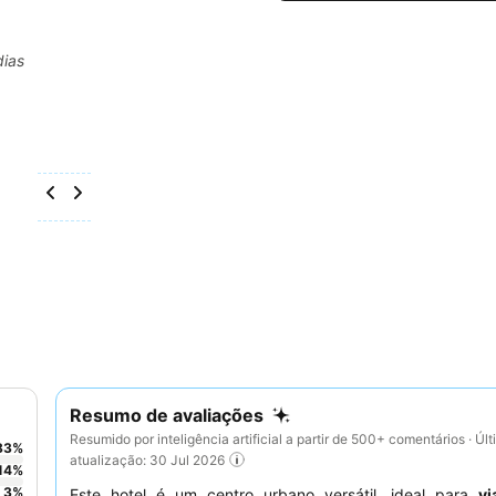
dias
Resumo de avaliações
Resumido por inteligência artificial a partir de 500+ comentários · Úl
83
%
atualização: 30 Jul 2026
14
%
3
%
Este hotel é um centro urbano versátil, ideal para
vi