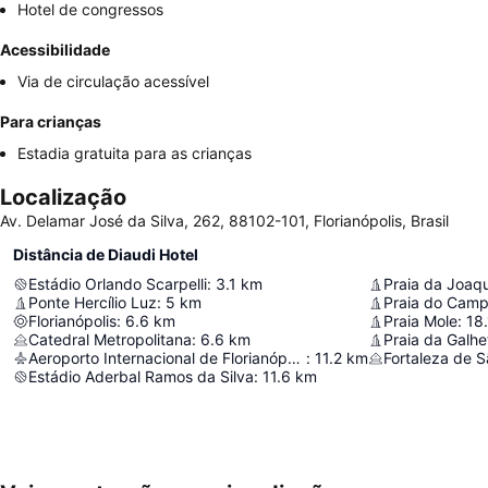
Hotel de congressos
Acessibilidade
Via de circulação acessível
Para crianças
Estadia gratuita para as crianças
Localização
Av. Delamar José da Silva, 262, 88102-101, Florianópolis, Brasil
Distância de Diaudi Hotel
Estádio Orlando Scarpelli
:
3.1
km
Praia da Joaq
Ponte Hercílio Luz
:
5
km
Praia do Cam
Florianópolis
:
6.6
km
Praia Mole
:
18.
Catedral Metropolitana
:
6.6
km
Praia da Galhe
Aeroporto Internacional de Florianópolis Hercílio Luz
:
11.2
km
Estádio Aderbal Ramos da Silva
:
11.6
km