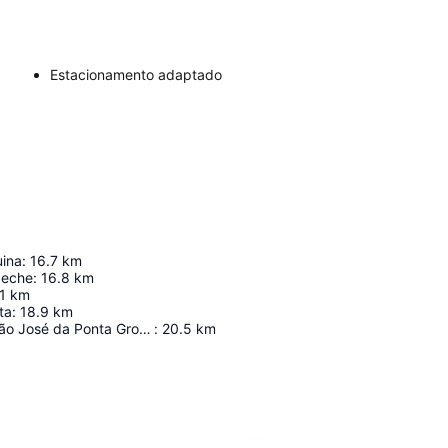
Estacionamento adaptado
uina
:
16.7
km
peche
:
16.8
km
1
km
ta
:
18.9
km
Fortaleza de São José da Ponta Grossa
:
20.5
km