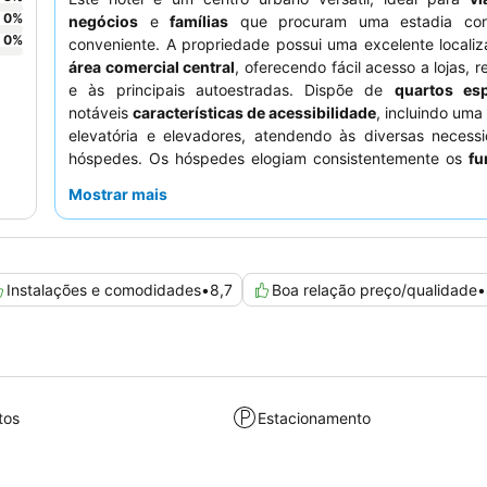
0
%
negócios
e
famílias
que procuram uma estadia conf
0
%
conveniente. A propriedade possui uma excelente locali
área comercial central
, oferecendo fácil acesso a lojas, 
e às principais autoestradas. Dispõe de
quartos es
notáveis
características de acessibilidade
, incluindo uma
elevatória e elevadores, atendendo às diversas necess
hóspedes. Os hóspedes elogiam consistentemente os
fu
atenciosos e profissionais
e o
excelente e variado
Mostrar mais
pequeno-almoço
. Para uma experiência mais tranquila, 
podem preferir quartos virados para longe da autoestrada
Instalações e comodidades
•
8,7
Boa relação preço/qualidade
•
tos
Estacionamento