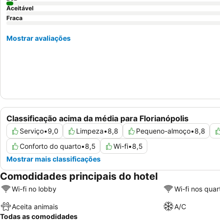
Aceitável
Fraca
Mostrar avaliações
Classificação acima da média para Florianópolis
Serviço
•
9,0
Limpeza
•
8,8
Pequeno-almoço
•
8,8
Conforto do quarto
•
8,5
Wi-fi
•
8,5
Mostrar mais classificações
Comodidades principais do hotel
Wi-fi no lobby
Wi-fi nos quar
Aceita animais
A/C
Todas as comodidades