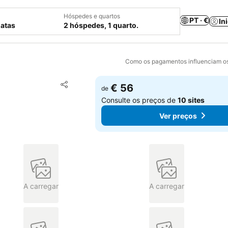
Hóspedes e quartos
PT · €
In
datas
2 hóspedes, 1 quarto.
Como os pagamentos influenciam os
Adicionar aos favoritos
€ 56
de
Partilhar
Consulte os preços de
10 sites
Ver preços
A carregar
A carregar