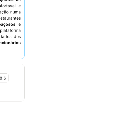
ortável e
zação numa
restaurantes
paçosos
e
 plataforma
idades dos
ncionários
 buffet de
os hóspedes
.
8,6