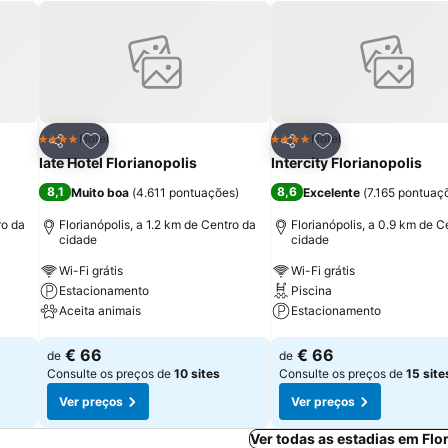
itos
Adicionar aos favoritos
Adicionar aos fav
Hotel
Hotel
4 Estrelas
4 Estrelas
Partilhar
Partilhar
Iate Hotel Florianopolis
Intercity Florianopolis
8,1
8,6
Muito boa
(
4.611 pontuações
)
Excelente
(
7.165 pontuaç
ro da
Florianópolis, a 1.2 km de Centro da
Florianópolis, a 0.9 km de C
cidade
cidade
Wi-Fi grátis
Wi-Fi grátis
Estacionamento
Piscina
Aceita animais
Estacionamento
Ver preços
Ver preços
€ 66
€ 66
de
de
Consulte os preços de
10 sites
Consulte os preços de
15 site
Ver preços
Ver preços
Ver todas as estadias em Flo