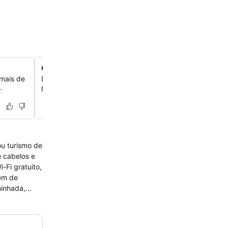
Quartos com varandas privativas
imais de
Desfrute de quartos iluminados e relaxantes com varan
.
privativas, perfeitos para você relaxar e apreciar o amb
ou turismo de
minhada,