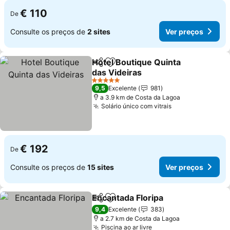
€ 110
De
Consulte os preços de
2 sites
Ver preços
Hotel Boutique Quinta
Partilhar
Adicionar aos favoritos
das Videiras
5 Estrelas
9,5
Excelente
981
a 3.9 km de Costa da Lagoa
Solário único com vitrais
€ 192
De
Consulte os preços de
15 sites
Ver preços
Encantada Floripa
Partilhar
Adicionar aos favoritos
9,4
Excelente
383
a 2.7 km de Costa da Lagoa
Piscina ao ar livre