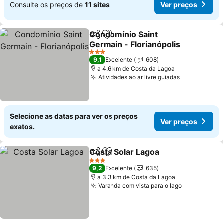
Consulte os preços de
11 sites
Ver preços
Condomínio Saint
Partilhar
Adicionar aos favoritos
Germain - Florianópolis
3 Estrelas
9,1
Excelente
608
a 4.6 km de Costa da Lagoa
Atividades ao ar livre guiadas
Selecione as datas para ver os preços
Ver preços
exatos.
Costa Solar Lagoa
Partilhar
Adicionar aos favoritos
3 Estrelas
9,2
Excelente
635
a 3.3 km de Costa da Lagoa
Varanda com vista para o lago