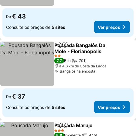
€ 43
De
Consulte os preços de
5 sites
Ver preços
Pousada Bangalôs Da
Partilhar
Adicionar aos favoritos
Mole - Florianópolis
2 Estrelas
7,7
Boa
701
a 4.6 km de Costa da Lagoa
Bangalôs na encosta
€ 37
De
Consulte os preços de
5 sites
Ver preços
Pousada Marujo
Partilhar
Adicionar aos favoritos
3 Estrelas
8,9
Excelente
445