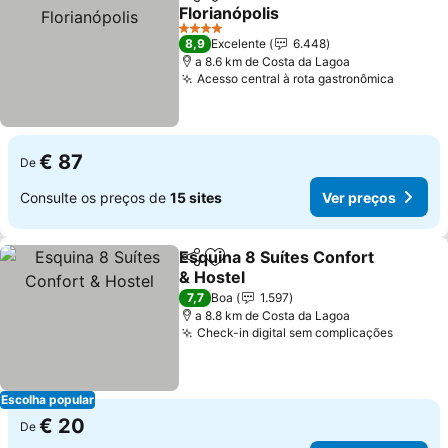
Partilhar
Adicionar aos favoritos
Florianópolis
4 Estrelas
8,9
Excelente
6.448
a 8.6 km de Costa da Lagoa
Acesso central à rota gastronômica
€ 87
De
Consulte os preços de
15 sites
Ver preços
Esquina 8 Suítes Confort
Partilhar
Adicionar aos favoritos
& Hostel
7,7
Boa
1.597
a 8.8 km de Costa da Lagoa
Check-in digital sem complicações
Escolha popular
€ 20
De