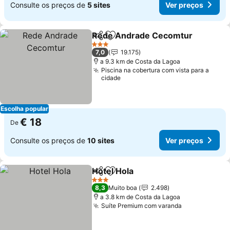
Consulte os preços de
5 sites
Ver preços
Rede Andrade Cecomtur
Partilhar
Adicionar aos favoritos
3 Estrelas
7,0
19.175
a 9.3 km de Costa da Lagoa
Piscina na cobertura com vista para a
cidade
Escolha popular
€ 18
De
Consulte os preços de
10 sites
Ver preços
Hotel Hola
Partilhar
Adicionar aos favoritos
3 Estrelas
8,3
Muito boa
2.498
a 3.8 km de Costa da Lagoa
Suíte Premium com varanda