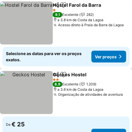
Hostel Farol da Barra
Partilhar
Adicionar aos favoritos
1 Estrelas
9,1
Excelente
282
a 3.8 km de Costa da Lagoa
Acesso direto à Praia da Barra da Lagoa
Selecione as datas para ver os preços
Ver preços
exatos.
Geckos Hostel
Partilhar
Adicionar aos favoritos
2 Estrelas
8,9
Excelente
1.209
a 3.6 km de Costa da Lagoa
Organização de atividades de aventura
€ 25
De