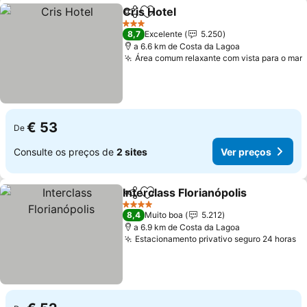
Cris Hotel
Partilhar
Adicionar aos favoritos
3 Estrelas
8,7
Excelente
5.250
a 6.6 km de Costa da Lagoa
Área comum relaxante com vista para o mar
€ 53
De
Consulte os preços de
2 sites
Ver preços
Interclass Florianópolis
Partilhar
Adicionar aos favoritos
4 Estrelas
8,4
Muito boa
5.212
a 6.9 km de Costa da Lagoa
Estacionamento privativo seguro 24 horas