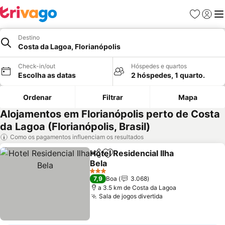
Favoritos
Iniciar
Me
Destino
Costa da Lagoa, Florianópolis
Check-in/out
Hóspedes e quartos
Escolha as datas
2 hóspedes, 1 quarto.
Ordenar
Filtrar
Mapa
Alojamentos em Florianópolis perto de Costa
da Lagoa (Florianópolis, Brasil)
Como os pagamentos influenciam os resultados
Hotel Residencial Ilha
Partilhar
Adicionar aos favoritos
Bela
3 Estrelas
7,9
Boa
3.068
a 3.5 km de Costa da Lagoa
Sala de jogos divertida