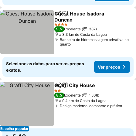
Guest House Isadora
Partilhar
Adicionar aos favoritos
Duncan
4 Estrelas
9,5
Excelente
387
a 3.3 km de Costa da Lagoa
Banheira de hidromassagem privativa no
quarto
Selecione as datas para ver os preços
Ver preços
exatos.
Graffi City House
Partilhar
Adicionar aos favoritos
2 Estrelas
8,5
Excelente
1.808
a 9.4 km de Costa da Lagoa
Design moderno, compacto e prático
Escolha popular