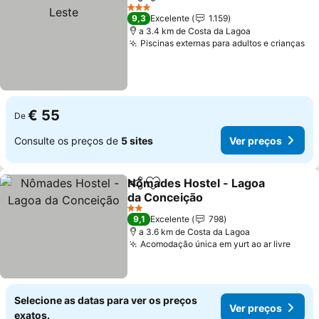
Partilhar
Adicionar aos favoritos
3 Estrelas
9,3
Excelente
1.159
a 3.4 km de Costa da Lagoa
Piscinas externas para adultos e crianças
€ 55
De
Consulte os preços de
5 sites
Ver preços
Nômades Hostel - Lagoa
Partilhar
Adicionar aos favoritos
da Conceição
2 Estrelas
9,1
Excelente
798
a 3.6 km de Costa da Lagoa
Acomodação única em yurt ao ar livre
Selecione as datas para ver os preços
Ver preços
exatos.