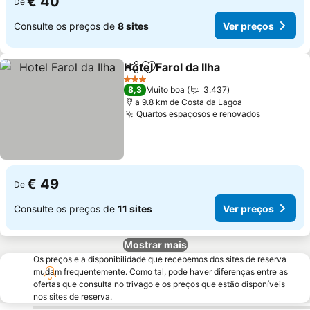
€ 40
De
Consulte os preços de
8 sites
Ver preços
Hotel Farol da Ilha
Partilhar
Adicionar aos favoritos
3 Estrelas
8,3
Muito boa
3.437
a 9.8 km de Costa da Lagoa
Quartos espaçosos e renovados
€ 49
De
Consulte os preços de
11 sites
Ver preços
Mostrar mais
Os preços e a disponibilidade que recebemos dos sites de reserva
mudam frequentemente. Como tal, pode haver diferenças entre as
ofertas que consulta no trivago e os preços que estão disponíveis
nos sites de reserva.