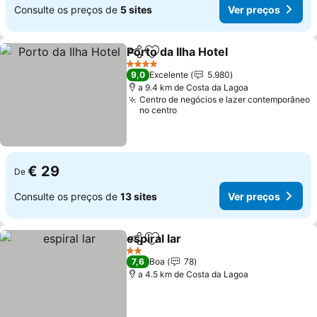
Consulte os preços de
5 sites
Ver preços
Porto da Ilha Hotel
Partilhar
Adicionar aos favoritos
4 Estrelas
9,0
Excelente
5.980
a 9.4 km de Costa da Lagoa
Centro de negócios e lazer contemporâneo
no centro
€ 29
De
Consulte os preços de
13 sites
Ver preços
espiral lar
Partilhar
Adicionar aos favoritos
2 Estrelas
7,6
Boa
78
a 4.5 km de Costa da Lagoa