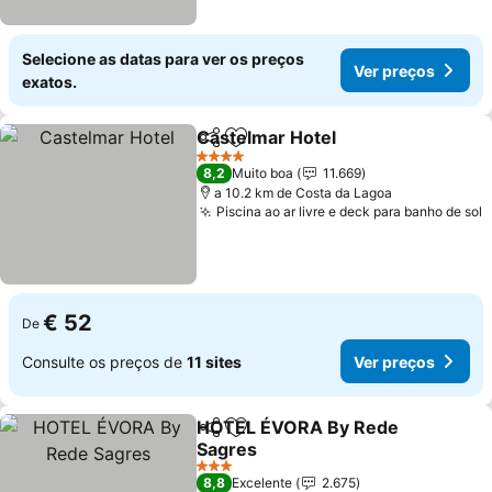
Selecione as datas para ver os preços
Ver preços
exatos.
Castelmar Hotel
Partilhar
Adicionar aos favoritos
4 Estrelas
8,2
Muito boa
11.669
a 10.2 km de Costa da Lagoa
Piscina ao ar livre e deck para banho de sol
€ 52
De
Consulte os preços de
11 sites
Ver preços
HOTEL ÉVORA By Rede
Partilhar
Adicionar aos favoritos
Sagres
3 Estrelas
8,8
Excelente
2.675