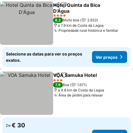
Hotel Quinta da Bica
Partilhar
Adicionar aos favoritos
D'Água
4 Estrelas
8,2
Muito boa
2.632
a 7.9 km de Costa da Lagoa
Propriedade rural histórica e familiar
Selecione as datas para ver os preços
Ver preços
exatos.
VOA Samuka Hotel
Partilhar
Adicionar aos favoritos
3 Estrelas
7,6
Boa
1.671
a 4.8 km de Costa da Lagoa
Área de jardim para relaxar
€ 30
De