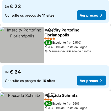
€ 23
De
Consulte os preços de
11 sites
Ver preços
Intercity Portofino
Partilhar
Adicionar aos favoritos
Florianópolis
4 Estrelas
8,8
Excelente
2.510
a 4.3 km de Costa da Lagoa
Menu especializado de risotos
€ 64
De
Consulte os preços de
10 sites
Ver preços
Pousada Schmitz
Partilhar
Adicionar aos favoritos
3 Estrelas
9,2
Excelente
960
a 3.0 km de Costa da Lagoa