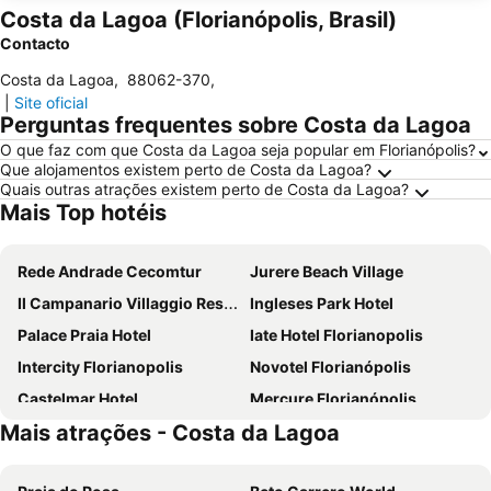
Costa da Lagoa (Florianópolis, Brasil)
Contacto
Costa da Lagoa
,
88062-370
,
|
Site oficial
Perguntas frequentes sobre Costa da Lagoa
O que faz com que Costa da Lagoa seja popular em Florianópolis?
Que alojamentos existem perto de Costa da Lagoa?
Quais outras atrações existem perto de Costa da Lagoa?
Mais Top hotéis
Rede Andrade Cecomtur
Jurere Beach Village
Il Campanario Villaggio Resort
Ingleses Park Hotel
Palace Praia Hotel
Iate Hotel Florianopolis
Intercity Florianopolis
Novotel Florianópolis
Castelmar Hotel
Mercure Florianópolis
Mais atrações - Costa da Lagoa
Hotel Farol da Ilha
ibis Florianopolis
Faial Prime Suítes
Blue Tree Premium Florianópolis