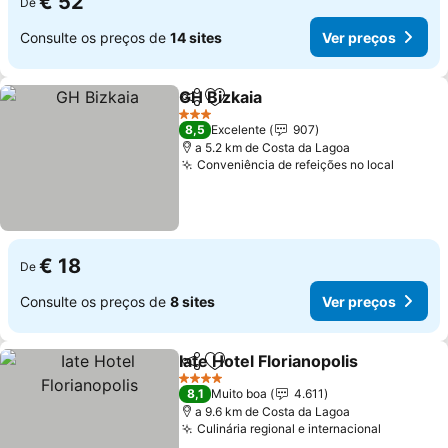
€ 52
De
Consulte os preços de
14 sites
Ver preços
GH Bizkaia
Partilhar
Adicionar aos favoritos
3 Estrelas
8,5
Excelente
907
a 5.2 km de Costa da Lagoa
Conveniência de refeições no local
€ 18
De
Consulte os preços de
8 sites
Ver preços
Iate Hotel Florianopolis
Partilhar
Adicionar aos favoritos
4 Estrelas
8,1
Muito boa
4.611
a 9.6 km de Costa da Lagoa
Culinária regional e internacional