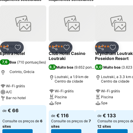
Hotel
Hotel
Hotel
3 Estrelas
5 Estrelas
5 Estrelas
Partilhar
Adicionar aos favoritos
Partilhar
Adicionar aos favoritos
Partilhar
Adicionar
Ephira Hotel
Club Hotel Casino
Wyndham Loutrak
Loutraki
Poseidon Resort
7,6
Boa
(
710 pontuações
)
8,3
8,0
Muito boa
(
9.652 pontuações
Muito boa
)
(
3.623
Corinto, Grécia
Loutraki, a 1.9 km de
Loutraki, a 3.3 km 
Centro da cidade
Centro da cidade
Wi-Fi grátis
Wi-Fi grátis
Wi-Fi grátis
A/C
Piscina
Piscina
Bar no hotel
Spa
Spa
€ 66
de
€ 116
€ 133
de
de
Consulte os preços de
6
Consulte os preços de
7
Consulte os preços d
sites
sites
12 sites