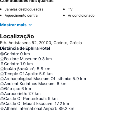
Comodidades nos quartos
Janelas desbloqueadas
TV
Aquecimento central
Ar condicionado
Mostrar mais
Localização
Eth. Antistaseos 52, 20100, Corinto, Grécia
Distância de Ephira Hotel
Corinto
:
0
km
Folklore Museum
:
0.3
km
Corinth
:
1.9
km
Ιουλία βασιλική
:
5.8
km
Temple Of Apollo
:
5.9
km
Archaeological Museum Of Isthmia
:
5.9
km
Ancient Korinthos Museum
:
6
km
Θέατρο
:
6
km
Acrocorinth
:
7.7
km
Castle Of Penteskoufi
:
9
km
Castle Of Mount Escouve
:
17.2
km
Athens International Airport
:
89.2
km