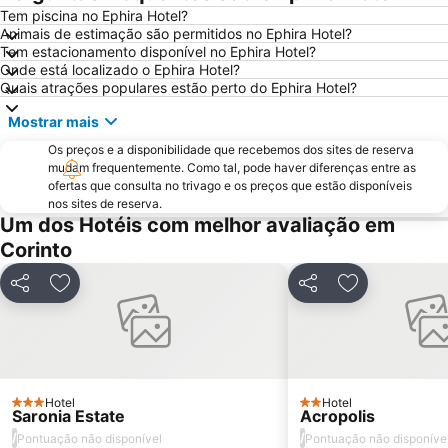
Tem piscina no Ephira Hotel?
Animais de estimação são permitidos no Ephira Hotel?
Tem estacionamento disponível no Ephira Hotel?
Onde está localizado o Ephira Hotel?
Quais atrações populares estão perto do Ephira Hotel?
Mostrar mais
Os preços e a disponibilidade que recebemos dos sites de reserva
mudam frequentemente. Como tal, pode haver diferenças entre as
ofertas que consulta no trivago e os preços que estão disponíveis
nos sites de reserva.
Um dos Hotéis com melhor avaliação em
Corinto
Partilhar
Adicionar aos favoritos
Partilhar
Adicionar aos
Hotel
Hotel
3 Estrelas
2 Estrelas
Saronia Estate
Acropolis
/
/
Pontuação não disponível
Pontuação não disponíve