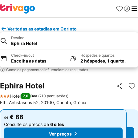
Favoritos
Iniciar
Me
Ver todas as estadias em Corinto
Destino
Ephira Hotel
Check-in/out
Hóspedes e quartos
Escolha as datas
2 hóspedes, 1 quarto.
Como os pagamentos influenciam os resultados
Ephira Hotel
Partilhar
Ad
Hotel
7,6
Boa
(
710 pontuações
)
3 Estrelas
Eth. Antistaseos 52, 20100, Corinto, Grécia
€ 66
€ 66
de
de
Consulte os preços de
6 sites
Consulte os preços de
6 sites
Ver preços
Ver preços