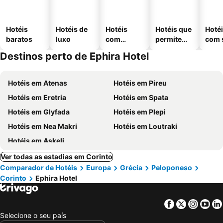
Hotéis
Hotéis de
Hotéis
Hotéis que
Hoté
baratos
luxo
com
permitem
com 
piscinas
animais
Destinos perto de Ephira Hotel
Hotéis em Atenas
Hotéis em Pireu
Hotéis em Eretria
Hotéis em Spata
Hotéis em Glyfada
Hotéis em Plepi
Hotéis em Nea Makri
Hotéis em Loutraki
Hotéis em Askeli
Ver todas as estadias em Corinto
Comparador de Hotéis
Europa
Grécia
Peloponeso
Corinto
Ephira Hotel
Facebook
Twitter
Insta
Yo
Selecione o seu país