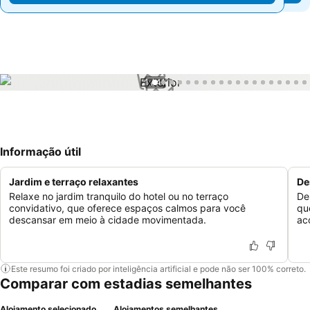
1 / 41
Informação útil
Jardim e terraço relaxantes
De
Relaxe no jardim tranquilo do hotel ou no terraço
De
convidativo, que oferece espaços calmos para você
qu
descansar em meio à cidade movimentada.
ac
Este resumo foi criado por inteligência artificial e pode não ser 100% correto.
Comparar com estadias semelhantes
Alojamento selecionado
Alojamentos semelhantes