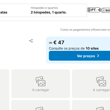
Hóspedes e quartos
PT · €
In
datas
2 hóspedes, 1 quarto.
Como os pagamentos influenciam os
Adicionar aos favoritos
€ 47
de
Partilhar
Consulte os preços de
10 sites
Ver preços
A carregar
A carregar