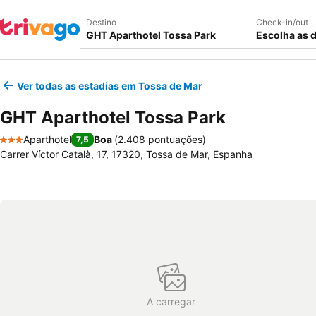
Destino
Check-in/out
Escolha as 
Ver todas as estadias em Tossa de Mar
GHT Aparthotel Tossa Park
Aparthotel
Boa
(
2.408 pontuações
)
7,5
3 Estrelas
Carrer Víctor Català, 17, 17320, Tossa de Mar, Espanha
A carregar