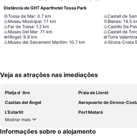
Distância de GHT Aparthotel Tossa Park
Tossa de Mar
:
0.7
km
Castell de San
Museu Municipal
:
1.1
km
Blanes
:
14.5
k
Far de Tossa
:
1.2
km
Castillo De Pal
Museo Del Mar
:
7.1
km
Castell de Tor
l'Àngel
:
9.8
km
Torre Valentin
Museu del Salvament Marítim
:
10.7
km
Girona-Costa B
Veja as atrações nas imediações
Platja d´Aro
Praia de Lloret
Casitas del Ángel
Aeropuerto de Girona-Costa B
L'Estartit
Port Mataró
Mostrar mais
Informações sobre o alojamento