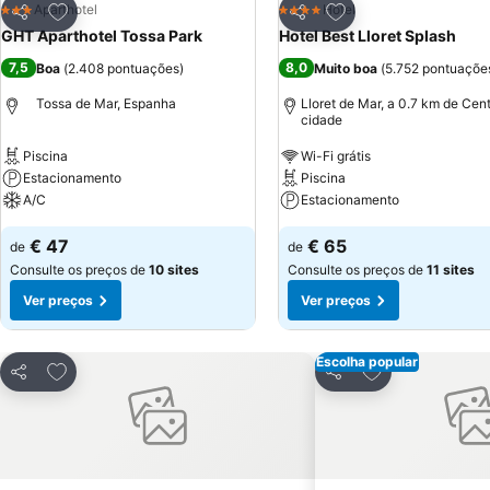
Adicionar aos favoritos
Adicionar aos favor
Aparthotel
Hotel
3 Estrelas
4 Estrelas
Partilhar
Partilhar
GHT Aparthotel Tossa Park
Hotel Best Lloret Splash
7,5
8,0
Boa
(
2.408 pontuações
)
Muito boa
(
5.752 pontuaçõe
Tossa de Mar, Espanha
Lloret de Mar, a 0.7 km de Cen
cidade
Piscina
Wi-Fi grátis
Estacionamento
Piscina
A/C
Estacionamento
€ 47
€ 65
de
de
Consulte os preços de
10 sites
Consulte os preços de
11 sites
Ver preços
Ver preços
Escolha popular
Adicionar aos favoritos
Adicionar aos f
Partilhar
Partilhar