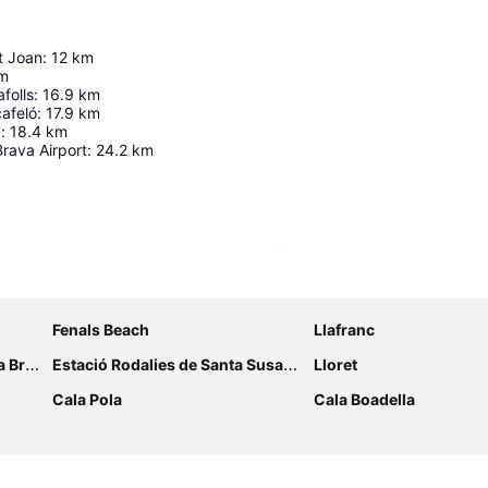
t Joan
:
12
km
m
afolls
:
16.9
km
cafeló
:
17.9
km
a
:
18.4
km
rava Airport
:
24.2
km
Ampliar mapa
Fenals Beach
Llafranc
rava
Estació Rodalies de Santa Susanna
Lloret
Cala Pola
Cala Boadella