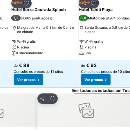
itos
Adicionar aos favoritos
Adicionar aos fav
Hotel
Hotel
4 Estrelas
4 Estrelas
Partilhar
Partilhar
Hotel Sorra Daurada Splash
Hotel Tahití Playa
7,2
8,0
s
)
(
4.665 pontuações
)
Muito boa
(
9.974 pontua
tro da
Malgrat de Mar, a 0.8 km de Centro
Santa Susana, a 0.9 km de 
da cidade
cidade
Wi-Fi grátis
Wi-Fi grátis
Piscina
Piscina
Estacionamento
Spa
€ 88
€ 92
de
de
Consulte os preços de
11 sites
Consulte os preços de
10 site
Ver preços
Ver preços
Ver todas as estadias em To
avoritos
Adicionar aos favoritos
Partilhar