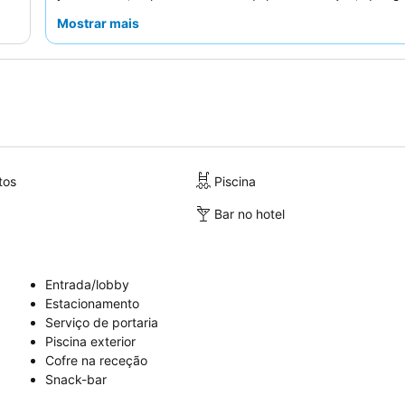
estadia positiva. Para uma experiência mais indepe
Mostrar mais
kitchenettes bem equipadas
permitem que os hóspede
as suas próprias refeições.
tos
Piscina
Bar no hotel
Entrada/lobby
Estacionamento
Serviço de portaria
Piscina exterior
Cofre na receção
Snack-bar