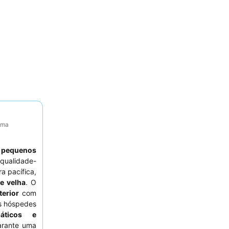
tima
e
pequenos
qualidade-
a pacífica,
e velha
. O
terior
com
Os hóspedes
páticos e
arante uma