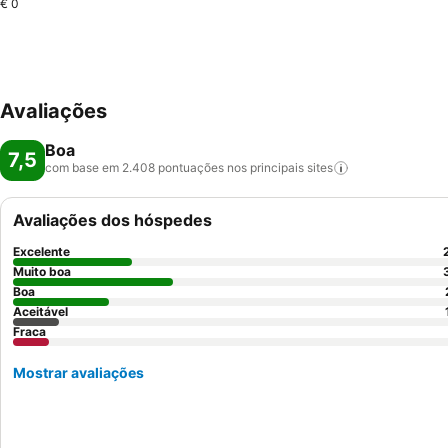
€ 0
Avaliações
Boa
7,5
com base em 2.408 pontuações nos principais
sites
Avaliações dos hóspedes
Excelente
Muito boa
Boa
Aceitável
Fraca
Mostrar avaliações