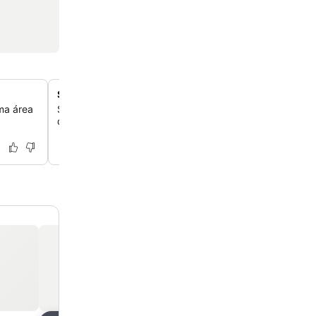
Snack-bar à beira da piscina e centro social
ma área
Saboreie gelados e bebidas frescas no bar sazonal, ou v
de jogos no rés-do-chão para bilhar, ténis de mesa e ma