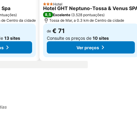
Hotel
3 Estrelas
 Spa
Hotel GHT Neptuno-Tossa & Venus SP
8,5
ntuações
)
Excelente
(
3.528 pontuações
)
m de Centro da cidade
Tossa de Mar, a 0.3 km de Centro da cidade
€ 71
de
de
13 sites
Consulte os preços de
10 sites
os
Ver preços
dias