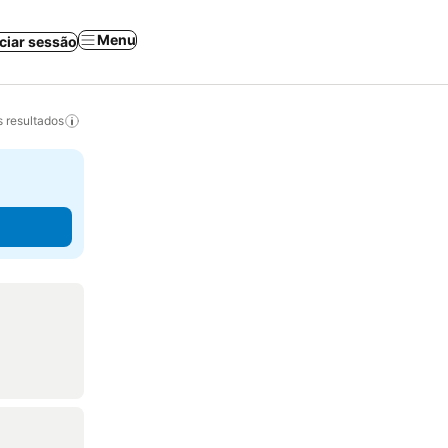
Menu
iciar sessão
 resultados