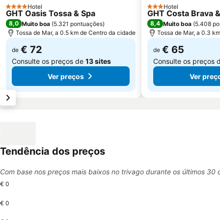
Hotel
Hotel
4 Estrelas
3 Estrelas
GHT Oasis Tossa & Spa
GHT Costa Brava &
8,0
8,4
Muito boa
(
5.321 pontuações
)
Muito boa
(
5.408 po
Tossa de Mar, a 0.5 km de Centro da cidade
Tossa de Mar, a 0.3 k
€ 72
€ 65
de
de
Consulte os preços de
13 sites
Consulte os preços 
Ver preços
Ver preç
Tendência dos preços
Com base nos preços mais baixos no trivago durante os últimos 30 
€ 0
€ 0