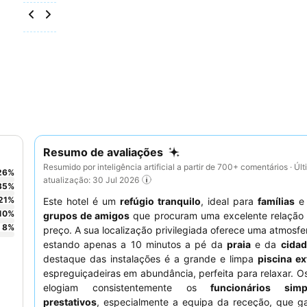
Resumo de avaliações
Resumido por inteligência artificial a partir de 700+ comentários · Úl
26
%
atualização: 30 Jul 2026
35
%
21
%
Este hotel é um
refúgio tranquilo
, ideal para
famílias
10
%
grupos de amigos
que procuram uma excelente relação 
8
%
preço. A sua localização privilegiada oferece uma atmosfer
estando apenas a 10 minutos a pé da
praia
e da
cidad
destaque das instalações é a grande e limpa
piscina ex
espreguiçadeiras em abundância, perfeita para relaxar. 
elogiam consistentemente os
funcionários sim
prestativos
, especialmente a equipa da receção, que g