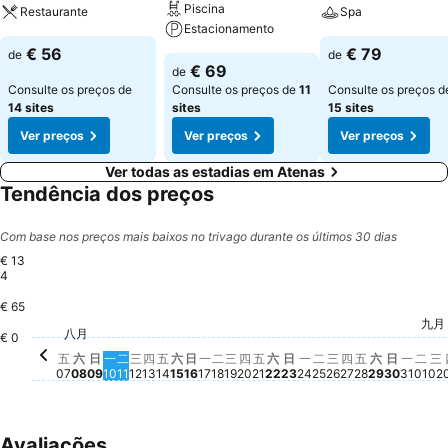
Piscina
Restaurante
Spa
Estacionamento
€ 56
€ 79
de
de
€ 69
de
Consulte os preços de
Consulte os preços de
11
Consulte os preços d
14 sites
sites
15 sites
Ver preços
Ver preços
Ver preços
Ver todas as estadias em Atenas
Tendência dos preços
Com base nos preços mais baixos no trivago durante os últimos 30 dias
€ 13
4
€ 65
星期四, 八月 20
€ 105
九月
星期
€ 9
星
€
星期二, 八月 25
€ 81
星期六, 八
€ 81
星期六, 八月 15
€ 80
星期一, 八月 17
€ 80
星期六, 八月 22
€ 80
星期日, 八月 23
€ 80
星期日, 
€ 80
星期五, 八月 14
€ 79
星期日, 八月 16
€ 79
星期二, 八月 18
€ 79
星期三, 八月 19
€ 78
星期五, 八月
€ 79
星期五, 八月 21
€ 74
八月
星期五, 八月 07
€ 69
星期二, 八月 11
€ 69
星期六, 八月 08
€ 68
星期日, 八月 09
€ 68
星期一, 八月 10
€ 68
星期三, 八月 12
€ 68
星期一, 八月 24
€ 64
星期一
€ 63
€ 0
星期四, 八月 13
€ 59
星期三, 八月 26
Não há preço d
星期四, 八月 2
Não há preço
五
六
日
一
二
三
四
五
六
日
一
二
三
四
五
六
日
一
二
三
四
五
六
日
一
二
三
07
08
09
10
11
12
13
14
15
16
17
18
19
20
21
22
23
24
25
26
27
28
29
30
31
01
02
Avaliações