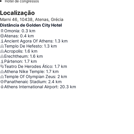
Hotel de congressos
Localização
Marni 46, 10438, Atenas, Grécia
Distância de Golden City Hotel
Omonia
:
0.3
km
Atenas
:
0.4
km
Ancient Agora Of Athens
:
1.3
km
Templo De Hefesto
:
1.3
km
Acropolis
:
1.6
km
Erechtheum
:
1.6
km
Pártenon
:
1.7
km
Teatro De Herodes Ático
:
1.7
km
Athena Nike Temple
:
1.7
km
Temple Of Olympian Zeus
:
2
km
Panathenaic Stadium
:
2.4
km
Athens International Airport
:
20.3
km