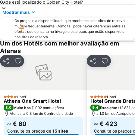
Onde está localizado o Golden City Hotel?
Omonia
Avlaki
Mostrar mais
Eretria
Templo de Poseidon
Os preços e a disponibilidade que recebemos dos sites de reserva
OAKA Olympic Stadium
Rafina Port
mudam frequentemente. Como tal, pode haver diferenças entre as
Pedion Areos
Passeio por Atenas
ofertas que consulta no trivago e os preços que estão disponíveis
nos sites de reserva.
Museu da Acrópole
Neo Iraklio Attikis
Um dos Hotéis com melhor avaliação em
Peiraiki
Thissio
Atenas
Square of Kolonaki
Temple of Rome and Augustus
Partilhar
Adicionar aos favoritos
Partilhar
Adicionar aos
Egaleo
Agia Paraskevi
Metropolitan EXPO
Makronisos
Lefkandi
Exarchion square
Parousies
Esrever On
Hotel
Hotel
4 Estrelas
5 Estrelas
Athens One Smart Hotel
Hotel Grande Breta
Aeolou street
Museu Nacional de Arqueologia
8,0
9,4
Muito boa
(
1.092 pontuações
)
Excelente
(
12.831 p
Athens University
Ermou
Atenas, a 0.3 km de Centro da cidade
a 1.0 km de Acrópole 
Platia Mitropoleos
Merlin de Douai Mansion The Embassy of France
€ 60
€ 423
de
de
Consulte os preços de
15 sites
Consulte os preços 