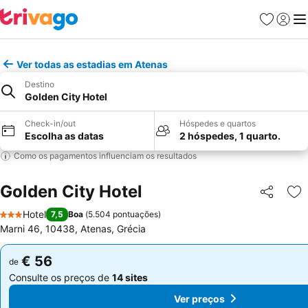
Favoritos
Iniciar
Me
Ver todas as estadias em Atenas
Destino
Golden City Hotel
Check-in/out
Hóspedes e quartos
Escolha as datas
2 hóspedes, 1 quarto.
Como os pagamentos influenciam os resultados
Golden City Hotel
Partilhar
Ad
Hotel
7,5
Boa
(
5.504 pontuações
)
3 Estrelas
Marni 46, 10438, Atenas, Grécia
€ 56
€ 56
de
de
Consulte os preços de
14 sites
Consulte os preços de
14 sites
Ver preços
Ver preços