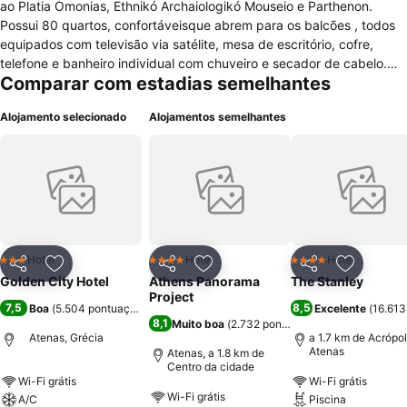
ao Platia Omonias, Ethnikó Archaiologikó Mouseio e Parthenon.
Possui 80 quartos, confortáveisque abrem para os balcões , todos
equipados com televisão via satélite, mesa de escritório, cofre,
telefone e banheiro individual com chuveiro e secador de cabelo.
Comparar com estadias semelhantes
Possui quartos adaptados para hospedes em cadeira de rodas,
Todos os quartos possuem acesso gratuito a internet de alta
Alojamento selecionado
Alojamentos semelhantes
velocidade. O hotel conta ainda com estacionamento, assistência
com excursões, serviço de quarto com horário limitado, um elevador
e ar condicionado em áreas comuns. Possui também restaurantes
além de uma cafeteria e bar no lounge. Café da manhã
complementar é servido todos os dias.
Hotel
Hotel
Hotel
3 Estrelas
4 Estrelas
4 Estrelas
Partilhar
Adicionar aos favoritos
Partilhar
Adicionar aos favoritos
Partilhar
Adicionar
Golden City Hotel
Athens Panorama
The Stanley
Project
7,5
8,5
Boa
(
5.504 pontuações
)
Excelente
(
16.613
8,1
Muito boa
(
2.732 pontuações
)
Atenas, Grécia
a 1.7 km de Acrópo
Atenas
Atenas, a 1.8 km de
Centro da cidade
Wi-Fi grátis
Wi-Fi grátis
Wi-Fi grátis
A/C
Piscina