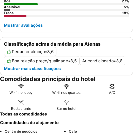
verdadeiramente memorável, considere solicitar um quarto num
Boa
27
%
Aceitável
5
%
andar superior para maximizar as
vistas da cidade
.
Fraca
18
%
Mostrar avaliações
Classificação acima da média para Atenas
Pequeno-almoço
•
8,6
Boa relação preço/qualidade
•
8,5
Ar condicionado
•
3,8
Mostrar mais classificações
Comodidades principais do hotel
Wi-fi no lobby
Wi-fi nos quartos
A/C
Restaurante
Bar no hotel
Todas as comodidades
Comodidades do alojamento
Centro de negócios
Café