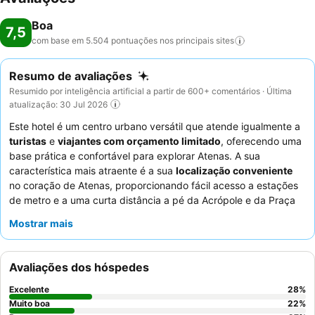
Boa
7,5
com base em 5.504 pontuações nos principais
sites
Resumo de avaliações
Resumido por inteligência artificial a partir de 600+ comentários · Última
atualização: 30 Jul 2026
Este hotel é um centro urbano versátil que atende igualmente a
turistas
e
viajantes com orçamento limitado
, oferecendo uma
base prática e confortável para explorar Atenas. A sua
característica mais atraente é a sua
localização conveniente
no coração de Atenas, proporcionando fácil acesso a estações
de metro e a uma curta distância a pé da Acrópole e da Praça
Monastiraki. O destaque entre as suas comodidades é o
Mostrar mais
restaurante no último piso
, onde os hóspedes podem
desfrutar de um delicioso e variado buffet de pequeno-almoço
com vistas panorâmicas da cidade. Os hóspedes elogiam
Avaliações dos hóspedes
consistentemente os
funcionários do hotel
pela sua simpatia e
prestabilidade excecionais, e o buffet de pequeno-almoço pela
Excelente
28
%
sua qualidade e seleção. Para uma experiência
Muito boa
22
%