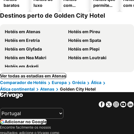
baratos
luxo
com
permitem
com 
piscinas
animais
Destinos perto de Golden City Hotel
Hotéis em Atenas
Hotéis em Pireu
Hotéis em Eretria
Hotéis em Spata
Hotéis em Glyfada
Hotéis em Plepi
Hotéis em Nea Makri
Hotéis em Loutraki
Hotéis em Askeli
Ver todas as estadias em Atenas
Comparador de Hotéis
Europa
Grécia
Ática
Ática continental
Atenas
Golden City Hotel
Facebook
Twitter
Insta
Yo
Adicionar no Google
Encontre facilmente os nossos
resultados: adicione o trivago como