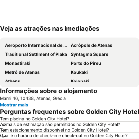
Veja as atrações nas imediações
Ampliar mapa
Aeroporto Internacional de Atenas
Acrópole de Atenas
Traditional Settlment of Plaka
Syntagma Square
Monastiraki
Porto do Pireu
Metrô de Atenas
Koukaki
Athens
Kolonaki
Informações sobre o alojamento
Parthenon
Lavrio Port
Marni 46, 10438, Atenas, Grécia
Psirri
Kallithea
Mostrar mais
Megaron - Athens International Conference Centre
Christmas at Syntagma Square
Perguntas frequentes sobre Golden City Hotel
War Museum
Vouliagmeni Beach
Tem piscina no Golden City Hotel?
Animais de estimação são permitidos no Golden City Hotel?
Praia Astir
Odeon de Herodes Ático
Tem estacionamento disponível no Golden City Hotel?
Areios Pagos
Templo de Zeus Olímpico
Qual é o horário de check-in e check-out no Golden City Hotel?