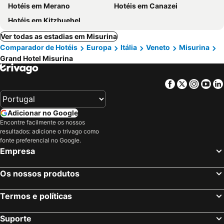
Hotéis em Merano
Hotéis em Canazei
Hotéis em Kitzbuehel
Ver todas as estadias em Misurina
Comparador de Hotéis
Europa
Itália
Veneto
Misurina
Grand Hotel Misurina
Facebook
Twitter
Insta
Yo
Adicionar no Google
Encontre facilmente os nossos
resultados: adicione o trivago como
fonte preferencial no Google.
Empresa
Os nossos produtos
Termos e políticas
Suporte