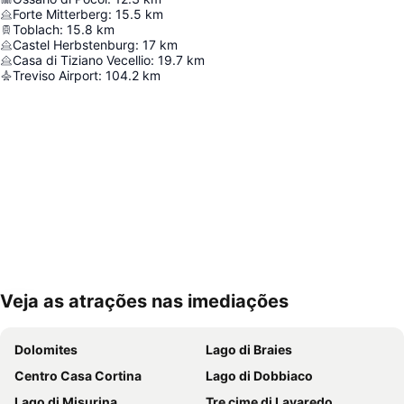
Forte Mitterberg
:
15.5
km
Toblach
:
15.8
km
Castel Herbstenburg
:
17
km
Casa di Tiziano Vecellio
:
19.7
km
Treviso Airport
:
104.2
km
Veja as atrações nas imediações
Ampliar mapa
Dolomites
Lago di Braies
Centro Casa Cortina
Lago di Dobbiaco
Lago di Misurina
Tre cime di Lavaredo