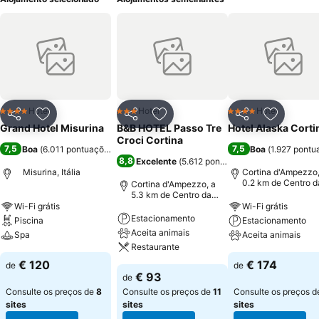
Hotel
Hotel
Hotel
4 Estrelas
3 Estrelas
4 Estrelas
Partilhar
Adicionar aos favoritos
Partilhar
Adicionar aos favoritos
Partilhar
Adicionar
Grand Hotel Misurina
B&B HOTEL Passo Tre
Hotel Alaska Corti
Croci Cortina
7,5
7,5
Boa
(
6.011 pontuações
)
Boa
(
1.927 pontu
8,8
Excelente
(
5.612 pontuações
)
Misurina, Itália
Cortina d'Ampezzo,
0.2 km de Centro d
Cortina d'Ampezzo, a
cidade
5.3 km de Centro da
cidade
Wi-Fi grátis
Wi-Fi grátis
Estacionamento
Piscina
Estacionamento
Aceita animais
Spa
Aceita animais
Restaurante
€ 120
€ 174
de
de
€ 93
de
Consulte os preços de
8
Consulte os preços de
11
Consulte os preços 
sites
sites
sites