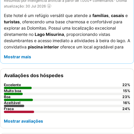
Resumido por inteligência artificial a partir de 1.000+ comentários · Última
atualização: 30 Jul 2026
Este hotel é um refúgio versátil que atende a
famílias
,
casais
e
turistas
, oferecendo uma base charmosa e confortável para
explorar as Dolomitas. Possui uma localização excecional
diretamente no
Lago Misurina
, proporcionando vistas
deslumbrantes e acesso imediato a atividades à beira do lago. A
convidativa
piscina interior
oferece um local agradável para
relaxar após um dia de aventura. Os hóspedes elogiam
Mostrar mais
consistentemente o
staff e serviço excecionais
e o extenso
buffet de pequeno-almoço
. Para a melhor experiência,
considere reservar um quarto com
vista para o lago
e varanda
Avaliações dos hóspedes
para apreciar plenamente os arredores deslumbrantes.
Excelente
22
%
Muito boa
15
%
Boa
23
%
Aceitável
16
%
Fraca
24
%
Mostrar avaliações