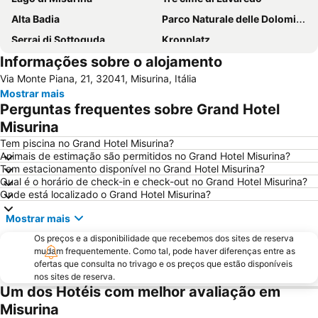
Alta Badia
Parco Naturale delle Dolomiti d'Ampezzo
Serrai di Sottoguda
Kronplatz
Informações sobre o alojamento
Seceda
Olympic Ice Stadium
Via Monte Piana, 21, 32041, Misurina, Itália
San Candido in Festa
Palestra di roccia
Mostrar mais
Sella Ronda
Speckfest Val di Funes
Perguntas frequentes sobre Grand Hotel
La chiesa di Santa Maddalena
Auronzo d'Inverno
Misurina
Sextner Dolomiten
Ski Area Val Comelico
Tem piscina no Grand Hotel Misurina?
Animais de estimação são permitidos no Grand Hotel Misurina?
Fun Bob
Pocol
Tem estacionamento disponível no Grand Hotel Misurina?
Qual é o horário de check-in e check-out no Grand Hotel Misurina?
Sport Sexten
Passo Giau
Onde está localizado o Grand Hotel Misurina?
Lagazuoi
Passo Falzarego
Mostrar mais
Lago di Alleghe
Parco Naturale Fanes - Senes - Braies
Os preços e a disponibilidade que recebemos dos sites de reserva
IBU World Cup Biathlon
Rathausplatz
mudam frequentemente. Como tal, pode haver diferenças entre as
ofertas que consulta no trivago e os preços que estão disponíveis
Ski Area Catinaccio
nos sites de reserva.
Um dos Hotéis com melhor avaliação em
Misurina