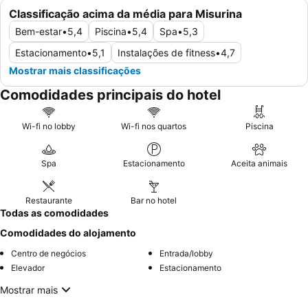
Classificação acima da média para Misurina
Bem-estar
•
5,4
Piscina
•
5,4
Spa
•
5,3
Estacionamento
•
5,1
Instalações de fitness
•
4,7
Mostrar mais classificações
Comodidades principais do hotel
Wi-fi no lobby
Wi-fi nos quartos
Piscina
Spa
Estacionamento
Aceita animais
Restaurante
Bar no hotel
Todas as comodidades
Comodidades do alojamento
Centro de negócios
Entrada/lobby
Elevador
Estacionamento
Mostrar mais