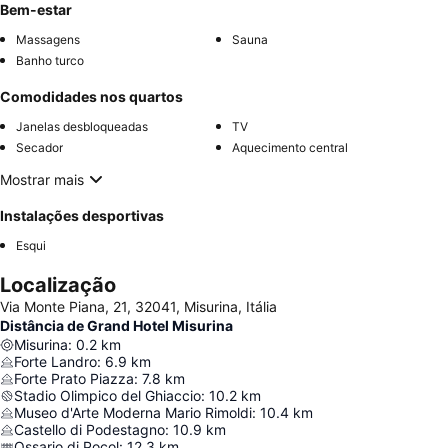
Bem-estar
Massagens
Sauna
Banho turco
Comodidades nos quartos
Janelas desbloqueadas
TV
Secador
Aquecimento central
Mostrar mais
Instalações desportivas
Esqui
Localização
Via Monte Piana, 21, 32041, Misurina, Itália
Distância de Grand Hotel Misurina
Misurina
:
0.2
km
Forte Landro
:
6.9
km
Forte Prato Piazza
:
7.8
km
Stadio Olimpico del Ghiaccio
:
10.2
km
Museo d'Arte Moderna Mario Rimoldi
:
10.4
km
Castello di Podestagno
:
10.9
km
Ossario di Pocol
:
12.3
km