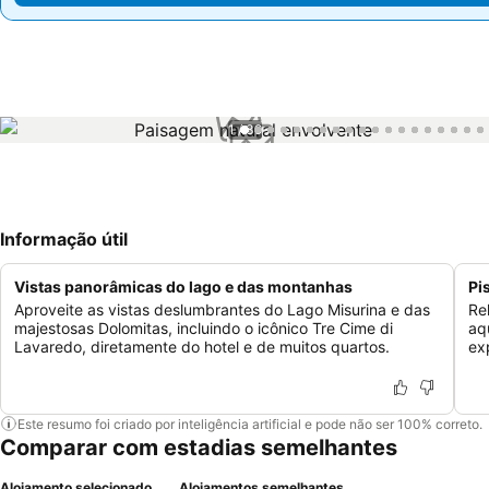
1 / 39
Informação útil
Vistas panorâmicas do lago e das montanhas
Pi
Aproveite as vistas deslumbrantes do Lago Misurina e das
Re
majestosas Dolomitas, incluindo o icônico Tre Cime di
aq
Lavaredo, diretamente do hotel e de muitos quartos.
ex
Este resumo foi criado por inteligência artificial e pode não ser 100% correto.
Comparar com estadias semelhantes
Alojamento selecionado
Alojamentos semelhantes