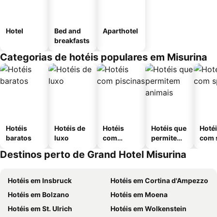
Hotel
Bed and
Aparthotel
breakfasts
Categorias de hotéis populares em Misurina
Hotéis
Hotéis de
Hotéis
Hotéis que
Hoté
baratos
luxo
com
permitem
com 
piscinas
animais
Destinos perto de Grand Hotel Misurina
Hotéis em Insbruck
Hotéis em Cortina d'Ampezzo
Hotéis em Bolzano
Hotéis em Moena
Hotéis em St. Ulrich
Hotéis em Wolkenstein