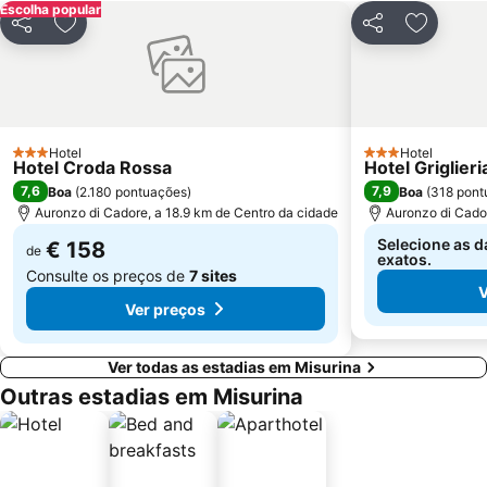
Escolha popular
Partilhar
Adicionar aos favoritos
Partilhar
Adiciona
Hotel
Hotel
3 Estrelas
3 Estrelas
Hotel Croda Rossa
Hotel Griglier
7,6
7,9
Boa
(
2.180 pontuações
)
Boa
(
318 pont
Auronzo di Cadore, a 18.9 km de Centro da cidade
Auronzo di Cado
Selecione as d
€ 158
de
exatos.
Consulte os preços de
7 sites
V
Ver preços
Ver todas as estadias em Misurina
Outras estadias em Misurina