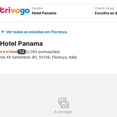
Destino
Check-in/out
Escolha as 
Ver todas as estadias em Florença
Hotel Panama
Hotel
(
2.093 pontuações
)
7,3
3 Estrelas
Via XX Settembre, 80, 50129, Florença, Itália
A carregar