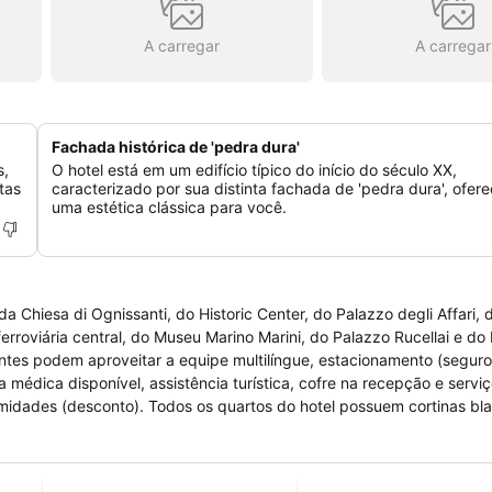
A carregar
A carregar
Fachada histórica de 'pedra dura'
s,
O hotel está em um edifício típico do início do século XX,
tas
caracterizado por sua distinta fachada de 'pedra dura', ofer
uma estética clássica para você.
Chiesa di Ognissanti, do Historic Center, do Palazzo degli Affari, d
rroviária central, do Museu Marino Marini, do Palazzo Rucellai e do
a médica disponível, assistência turística, cofre na recepção e servi
hotel possuem cortinas blackout,
s, cofre no quarto, mesa de escritório e sofá-cama. Os quartos tam