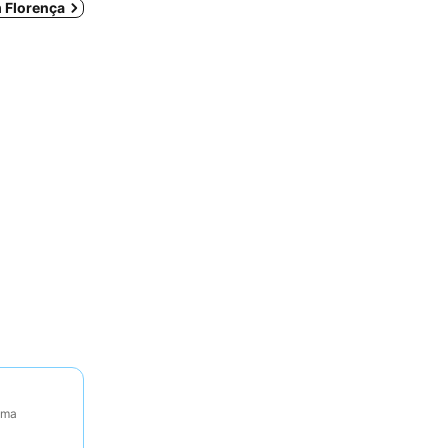
m Florença
tima