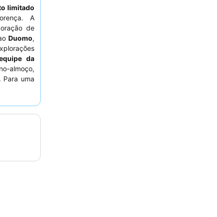
o limitado
orença. A
oração de
ao
Duomo
,
xplorações
equipe da
no-almoço,
. Para uma
licitar um