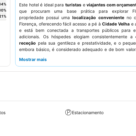
14
%
Este hotel é ideal para
turistas
e
viajantes com orçament
10
%
que procuram uma base prática para explorar Fl
21
%
propriedade possui uma
localização conveniente
no c
Florença, oferecendo fácil acesso a pé à
Cidade Velha
e 
e está bem conectada a transportes públicos para e
adicionais. Os hóspedes elogiam consistentemente a
receção
pela sua gentileza e prestatividade, e o peque
embora básico, é considerado adequado e de bom valor
experiência mais tranquila, os hóspedes recomendam so
Mostrar mais
quarto com vista para o jardim.
tos
Estacionamento