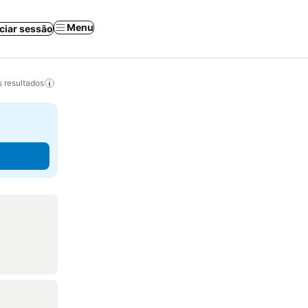
Menu
iciar sessão
 resultados