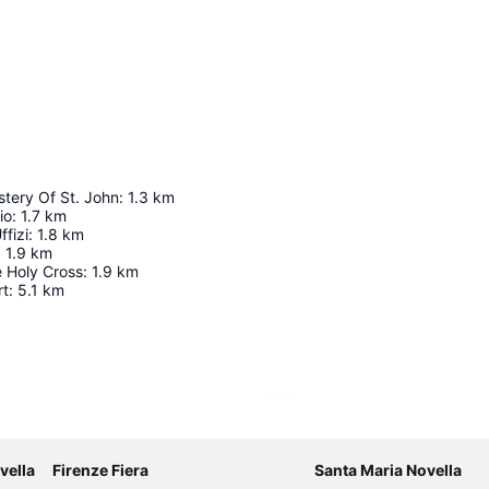
stery Of St. John
:
1.3
km
io
:
1.7
km
ffizi
:
1.8
km
:
1.9
km
e Holy Cross
:
1.9
km
rt
:
5.1
km
Ampliar mapa
vella
Firenze Fiera
Santa Maria Novella