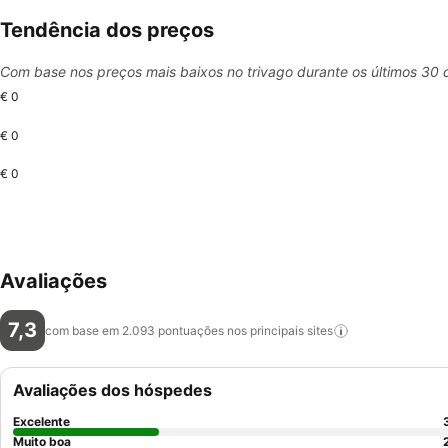
Tendência dos preços
Com base nos preços mais baixos no trivago durante os últimos 30 
€ 0
€ 0
€ 0
Avaliações
7,3
com base em 2.093 pontuações nos principais
sites
Avaliações dos hóspedes
Excelente
Muito boa