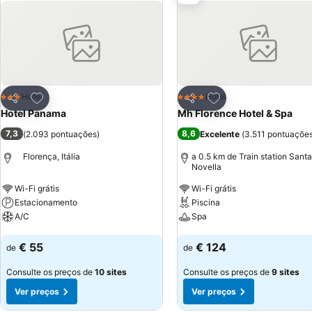
Adicionar aos favoritos
Adicionar aos favor
Hotel
Hotel
3 Estrelas
4 Estrelas
Partilhar
Partilhar
Hotel Panama
Mh Florence Hotel & Spa
7,3
8,6
(
2.093 pontuações
)
Excelente
(
3.511 pontuaçõe
Florença, Itália
a 0.5 km de Train station Sant
Novella
Wi-Fi grátis
Wi-Fi grátis
Estacionamento
Piscina
A/C
Spa
Ver preços
Ver preços
€ 55
€ 124
de
de
Consulte os preços de
10 sites
Consulte os preços de
9 sites
Ver preços
Ver preços