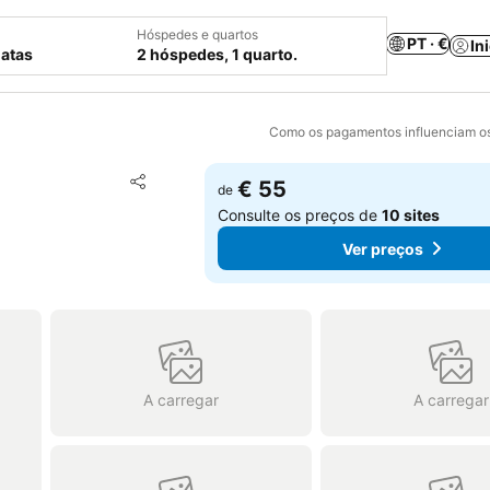
Hóspedes e quartos
PT · €
In
datas
2 hóspedes, 1 quarto.
Como os pagamentos influenciam os
Adicionar aos favoritos
€ 55
de
Partilhar
Consulte os preços de
10 sites
Ver preços
A carregar
A carregar