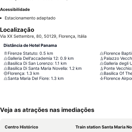
Acessibilidade
Estacionamento adaptado
Localização
Via XX Settembre, 80, 50129, Florença, Itália
Distância de Hotel Panama
Firenze Statuto
:
0.5
km
Florence Bapti
Galleria Dell'accademia 12
:
0.9
km
Palazzo Vecch
Basilica Di San Lorenzo
:
1.1
km
Galleria degli U
Basilica Di Santa Maria Novella
:
1.2
km
Ponte Vecchio
Florença
:
1.3
km
Basilica Of Th
Santa Maria Del Fiore
:
1.3
km
Florence Airpo
Veja as atrações nas imediações
Centro Histórico
Train station Santa Maria No