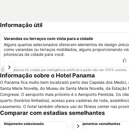
Informação útil
Varandas ou terraços com vista para a cidade
Alguns quartos selecionados oferecem elementos de design único
como varandas ou terraços mobiliados, alguns proporcionando vis
pitorescas da cidade para você.
Este resumo foi criado por inteligência artificial e pode não ser 100% correto.
Informação sobre o Hotel Panama
O Panama fica muito bem localizado perto das Capelas dos Medici, da 
Santa Maria Novella, do Museu de Santa Maria Novella, da Estação fe
Congressi. O aeroporto mais próximo é o Aeroporto Peretola. Os clientes podem aproveitar a equipe multilíngue, estacionamento (seguro), serviço de
quarto (horários limitados), acesso para cadeiras de roda, assistênci
casamento. O hotel também oferece uso do fitness center nas proximidades (desconto). Todos os quartos do 
Comparar com estadias semelhantes
janelas com vista, acesso para cadeiras de roda, berços disponívei
chuveiro, secador de cabelo e bidê.
Alojamento selecionado
Alojamentos semelhantes
próximo