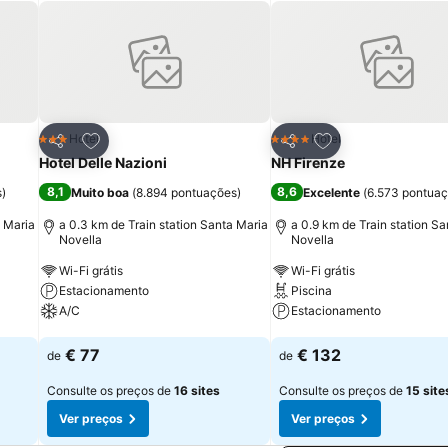
itos
Adicionar aos favoritos
Adicionar aos fav
Hotel
Hotel
3 Estrelas
4 Estrelas
Partilhar
Partilhar
Hotel Delle Nazioni
NH Firenze
8,1
8,6
s
)
Muito boa
(
8.894 pontuações
)
Excelente
(
6.573 pontua
a Maria
a 0.3 km de Train station Santa Maria
a 0.9 km de Train station S
Novella
Novella
Wi-Fi grátis
Wi-Fi grátis
Estacionamento
Piscina
A/C
Estacionamento
Ver preços
Ver preços
€ 77
€ 132
de
de
Consulte os preços de
16 sites
Consulte os preços de
15 site
Ver preços
Ver preços