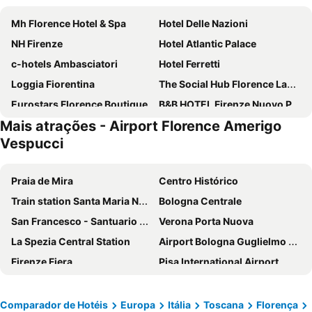
Mh Florence Hotel & Spa
Hotel Delle Nazioni
NH Firenze
Hotel Atlantic Palace
c-hotels Ambasciatori
Hotel Ferretti
Loggia Fiorentina
The Social Hub Florence Lavagnini
Eurostars Florence Boutique
B&B HOTEL Firenze Nuovo Palazzo Di Giustizia
Mais atrações - Airport Florence Amerigo
Italiana Hotels Florence
Select Executive Residence
Vespucci
B&B HOTEL Firenze Novoli
Aurum Firenze
Hotel Rex
Hotel Beatrice
Praia de Mira
Centro Histórico
Hotel Grifone Firenze
Hotel Duomo Firenze
Train station Santa Maria Novella
Bologna Centrale
Hotel Luxor Florence
Il Pitti Soggiorno
San Francesco - Santuario della Madonna di Fatima
Verona Porta Nuova
Hotel Lungarno
Hotel Mirage
La Spezia Central Station
Airport Bologna Guglielmo Marconi
Arcadia
Florence Old Bridge B&B
Firenze Fiera
Pisa International Airport
Best Western Plus CHC Florence
FH55 Grand Hotel Mediterraneo
Porto di Civitavecchia
BolognaFiere
Hotel Mia Cara & Spa
Real
Santa Maria Novella
Arena de Verona
Comparador de Hotéis
Europa
Itália
Toscana
Florença
Hotel S.Giorgio & Olimpic
Hotel Corolle