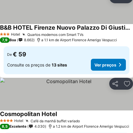
Partilhar
Ad
B&B HOTEL Firenze Nuovo Palazzo Di Giustizia
Ver preços
Hotel
Quartos modernos com Smart TVs
Ver preços
3 Estrelas
7,9
Boa
8.662
a 1.1 km de Airport Florence Amerigo Vespucci
€ 59
De
Consulte os preços de
13 sites
Ver preços
Partilhar
Ad
Cosmopolitan Hotel
Ver preços
Hotel
Café da manhã buffet variado
Ver preços
4 Estrelas
8,5
Excelente
4.030
a 1.2 km de Airport Florence Amerigo Vespucci