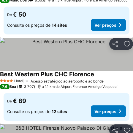
8,2
Muito boa
8.565
a 1.3 km de Airport Florence Amerigo Vespucci
€ 50
De
Consulte os preços de
14 sites
Ver preços
Partilhar
Ad
Best Western Plus CHC Florence
Ver preços
Hotel
Acesso estratégico ao aeroporto e ao bonde
Ver preços
4 Estrelas
7,6
Boa
3.707
a 1.1 km de Airport Florence Amerigo Vespucci
€ 89
De
Consulte os preços de
12 sites
Ver preços