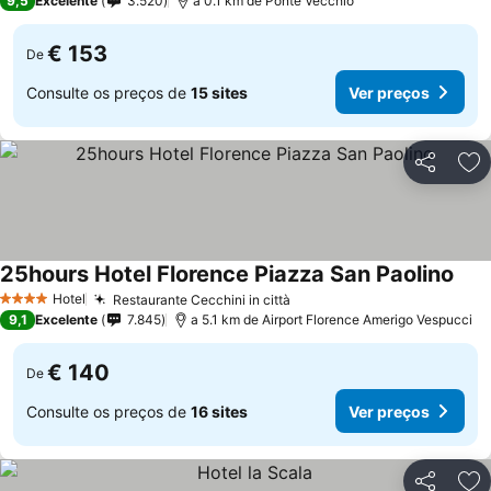
9,5
Excelente
3.520
a 0.1 km de Ponte Vecchio
€ 153
De
Consulte os preços de
15 sites
Ver preços
Partilhar
Ad
25hours Hotel Florence Piazza San Paolino
Ver 
Hotel
Restaurante Cecchini in città
Ver preços
4 Estrelas
9,1
Excelente
7.845
a 5.1 km de Airport Florence Amerigo Vespucci
€ 140
De
Consulte os preços de
16 sites
Ver preços