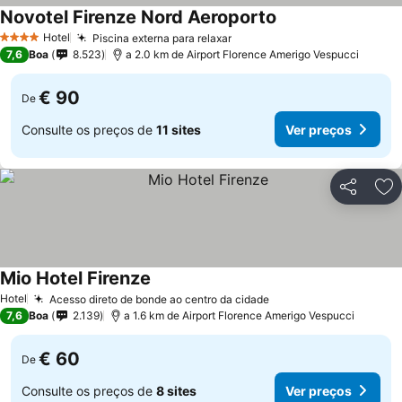
Novotel Firenze Nord Aeroporto
Ver preços
Hotel
Piscina externa para relaxar
Ver preços
4 Estrelas
7,6
Boa
8.523
a 2.0 km de Airport Florence Amerigo Vespucci
€ 90
De
Consulte os preços de
11 sites
Ver preços
Partilhar
Ad
Mio Hotel Firenze
Ver preços
Hotel
Acesso direto de bonde ao centro da cidade
Ver preços
7,6
Boa
2.139
a 1.6 km de Airport Florence Amerigo Vespucci
€ 60
De
Consulte os preços de
8 sites
Ver preços