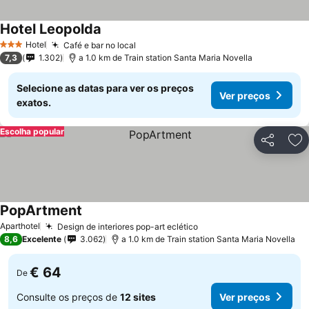
Hotel Leopolda
Ver preços
Hotel
Café e bar no local
Ver preços
3 Estrelas
7,3
1.302
a 1.0 km de Train station Santa Maria Novella
Selecione as datas para ver os preços
Ver preços
exatos.
Escolha popular
Partilhar
Ad
PopArtment
Ver preços
Aparthotel
Design de interiores pop-art eclético
Ver preços
8,6
Excelente
3.062
a 1.0 km de Train station Santa Maria Novella
€ 64
De
Consulte os preços de
12 sites
Ver preços