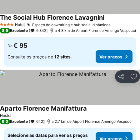
The Social Hub Florence Lavagnini
Ver preços
Hotel
Espaço de coworking e hub social dinâmicos
Ver preços
4 Estrelas
8,6
Excelente
6.842
a 4.8 km de Airport Florence Amerigo Vespucci
€ 95
De
Consulte os preços de
12 sites
Ver preços
Partilhar
Ad
Aparto Florence Manifattura
Ver preços
Hostel
9,0
Excelente
642
a 2.7 km de Airport Florence Amerigo Vespucci
Selecione as datas para ver os preços
Ver preços