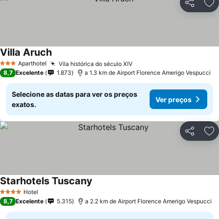
Partilhar
Ad
Villa Aruch
Ver preços
Aparthotel
Vila histórica do século XIV
Ver preços
3 Estrelas
8,7
Excelente
1.873
a 1.3 km de Airport Florence Amerigo Vespucci
Selecione as datas para ver os preços
Ver preços
exatos.
Partilhar
Ad
Starhotels Tuscany
Ver preços
Hotel
4 Estrelas
8,7
Excelente
5.315
a 2.2 km de Airport Florence Amerigo Vespucci