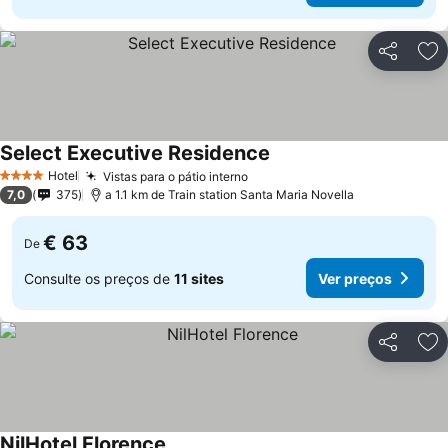
Partilhar
Ad
Select Executive Residence
Ver preços
Hotel
Vistas para o pátio interno
Ver preços
4 Estrelas
7,0
375
a 1.1 km de Train station Santa Maria Novella
€ 63
De
Consulte os preços de
11 sites
Ver preços
Partilhar
Ad
NilHotel Florence