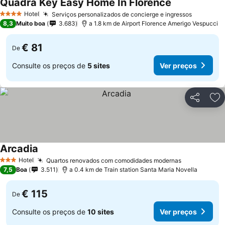
Quadra Key Easy Home In Florence
Ver preços
Hotel
Serviços personalizados de concierge e ingressos
Ver preç
4 Estrelas
8,3
Muito boa
3.683
a 1.8 km de Airport Florence Amerigo Vespucci
€ 81
De
Consulte os preços de
5 sites
Ver preços
Partilhar
Ad
Arcadia
Ver preços
Hotel
Quartos renovados com comodidades modernas
Ver preços
3 Estrelas
7,5
Boa
3.511
a 0.4 km de Train station Santa Maria Novella
€ 115
De
Consulte os preços de
10 sites
Ver preços