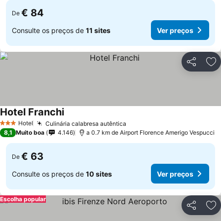
€ 84
De
Consulte os preços de
11 sites
Ver preços
Partilhar
Ad
Hotel Franchi
Ver preços
Hotel
Culinária calabresa autêntica
Ver preços
3 Estrelas
8,1
Muito boa
4.146
a 0.7 km de Airport Florence Amerigo Vespucci
€ 63
De
Consulte os preços de
10 sites
Ver preços
Escolha popular
Partilhar
Ad