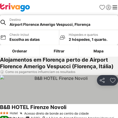
Favoritos
Iniciar
Me
Destino
Airport Florence Amerigo Vespucci, Florença
Check-in/out
Hóspedes e quartos
Escolha as datas
2 hóspedes, 1 quarto.
Ordenar
Filtrar
Mapa
Alojamentos em Florença perto de Airport
Florence Amerigo Vespucci (Florença, Itália)
Como os pagamentos influenciam os resultados
Partilhar
Ad
B&B HOTEL Firenze Novoli
Ver preços
Hotel
Acesso direto de bonde ao centro da cidade
Ver preços
3 Estrelas