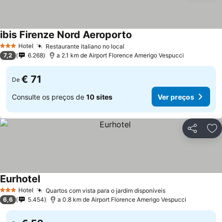
ibis Firenze Nord Aeroporto
Ver preços
Hotel
Restaurante italiano no local
Ver preços
3 Estrelas
7,2
6.268
a 2.1 km de Airport Florence Amerigo Vespucci
€ 71
De
Consulte os preços de
10 sites
Ver preços
Partilhar
Ad
Eurhotel
Ver preços
Hotel
Quartos com vista para o jardim disponíveis
Ver preços
3 Estrelas
6,6
5.454
a 0.8 km de Airport Florence Amerigo Vespucci