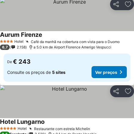
Partilhar
Ad
Aurum Firenze
Ver preços
Hotel
Café da manhã na cobertura com vista para o Duomo
Ver p
4 Estrelas
6,7
2.158
a 5.0 km de Airport Florence Amerigo Vespucci
€ 243
De
Consulte os preços de
5 sites
Ver preços
Partilhar
Ad
Hotel Lungarno
Ver preços
Hotel
Restaurante com estrela Michelin
Ver preços
5 Estrelas