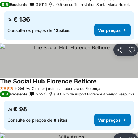
4 Estrelas
8,6
Excelente
3.511
a 0.5 km de Train station Santa Maria Novella
€ 136
De
Consulte os preços de
12 sites
Ver preços
Partilhar
Ad
The Social Hub Florence Belfiore
Ver preços
Hotel
O maior jardim na cobertura de Florença
Ver preços
4 Estrelas
8,8
Excelente
5.527
a 4.0 km de Airport Florence Amerigo Vespucci
€ 98
De
Consulte os preços de
8 sites
Ver preços