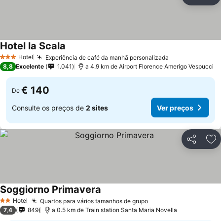
Partilhar
Ad
Hotel la Scala
Ver preços
Hotel
Experiência de café da manhã personalizada
Ver preços
3 Estrelas
8,8
Excelente
1.041
a 4.9 km de Airport Florence Amerigo Vespucci
€ 140
De
Consulte os preços de
2 sites
Ver preços
Partilhar
Ad
Soggiorno Primavera
Ver preços
Hotel
Quartos para vários tamanhos de grupo
Ver preços
2 Estrelas
7,4
849
a 0.5 km de Train station Santa Maria Novella