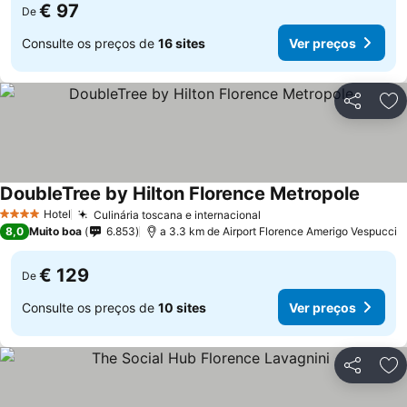
€ 97
De
Consulte os preços de
16 sites
Ver preços
Partilhar
Ad
DoubleTree by Hilton Florence Metropole
Ver pr
Hotel
Culinária toscana e internacional
Ver preços
4 Estrelas
8,0
Muito boa
6.853
a 3.3 km de Airport Florence Amerigo Vespucci
€ 129
De
Consulte os preços de
10 sites
Ver preços
Partilhar
Ad