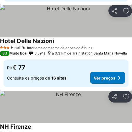
Partilhar
Ad
Hotel Delle Nazioni
Ver preços
Hotel
Interiores com tema de capas de álbuns
Ver preços
3 Estrelas
8,1
Muito boa
8.894
a 0.3 km de Train station Santa Maria Novella
€ 77
De
Consulte os preços de
16 sites
Ver preços
Partilhar
Ad
NH Firenze
Ver preços