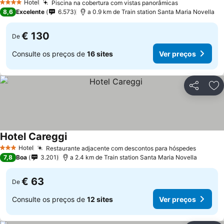
Hotel
Piscina na cobertura com vistas panorâmicas
Ver preços
4 Estrelas
8,6
Excelente
6.573
a 0.9 km de Train station Santa Maria Novella
€ 130
De
Consulte os preços de
16 sites
Ver preços
Partilhar
Ad
Hotel Careggi
Ver preços
Hotel
Restaurante adjacente com descontos para hóspedes
Ver pr
3 Estrelas
7,8
Boa
3.201
a 2.4 km de Train station Santa Maria Novella
€ 63
De
Consulte os preços de
12 sites
Ver preços