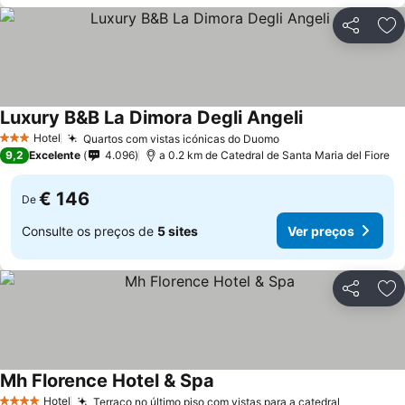
Partilhar
Ad
Luxury B&B La Dimora Degli Angeli
Ver preços
Hotel
Quartos com vistas icónicas do Duomo
Ver preços
3 Estrelas
9,2
Excelente
4.096
a 0.2 km de Catedral de Santa Maria del Fiore
€ 146
De
Consulte os preços de
5 sites
Ver preços
Partilhar
Ad
Mh Florence Hotel & Spa
Ver preços
Hotel
Terraço no último piso com vistas para a catedral
Ver preç