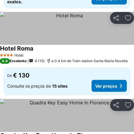
exatos.
Partilhar
Ad
Hotel Roma
Ver preços
Hotel
4 Estrelas
8,6
Excelente
4.115
a 0.4 km de Train station Santa Maria Novella
€ 130
De
Consulte os preços de
15 sites
Ver preços
Partilhar
Ad