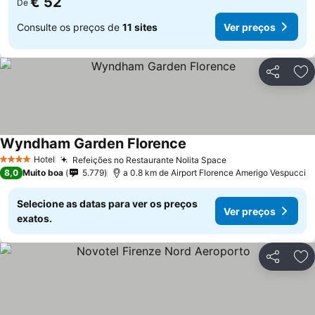
€ 52
De
Consulte os preços de
11 sites
Ver preços
Partilhar
Ad
Wyndham Garden Florence
Ver preços
Hotel
Refeições no Restaurante Nolita Space
Ver preços
4 Estrelas
8,0
Muito boa
5.779
a 0.8 km de Airport Florence Amerigo Vespucci
Selecione as datas para ver os preços
Ver preços
exatos.
Partilhar
Ad