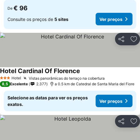
€ 96
De
Consulte os preços de
5 sites
Ver preços
Partilhar
Ad
Hotel Cardinal Of Florence
Ver preços
Hotel
Vistas panorâmicas do terraço na cobertura
Ver preços
3 Estrelas
8,5
Excelente
2.377
a 0.5 km de Catedral de Santa Maria del Fiore
Selecione as datas para ver os preços
Ver preços
exatos.
Partilhar
Ad