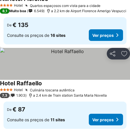
Ver preços
Hotel
Quartos espaçosos com vista para a cidade
Ver preços
4 Estrelas
8,1
Muito boa
6.549
a 2.2 km de Airport Florence Amerigo Vespucci
€ 135
De
Consulte os preços de
16 sites
Ver preços
Partilhar
Ad
Hotel Raffaello
Ver preços
Hotel
Culinária toscana autêntica
Ver preços
4 Estrelas
7,3
1.903
a 2.4 km de Train station Santa Maria Novella
€ 87
De
Consulte os preços de
11 sites
Ver preços