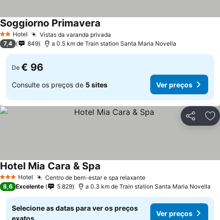
Soggiorno Primavera
Ver preços
Hotel
Vistas da varanda privada
Ver preços
2 Estrelas
7,4
849
a 0.5 km de Train station Santa Maria Novella
€ 96
De
Consulte os preços de
5 sites
Ver preços
Partilhar
Ad
Hotel Mia Cara & Spa
Ver preços
Hotel
Centro de bem-estar e spa relaxante
Ver preços
3 Estrelas
8,6
Excelente
5.829
a 0.3 km de Train station Santa Maria Novella
Selecione as datas para ver os preços
Ver preços
exatos.