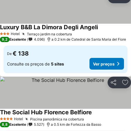
Partilhar
Ad
Luxury B&B La Dimora Degli Angeli
Ver preços
Hotel
Terraço jardim na cobertura
Ver preços
3 Estrelas
9,2
Excelente
4.096
a 0.2 km de Catedral de Santa Maria del Fiore
€ 138
De
Consulte os preços de
5 sites
Ver preços
Partilhar
Ad
The Social Hub Florence Belfiore
Ver preços
Hotel
Piscina panorâmica na cobertura
Ver preços
4 Estrelas
8,8
Excelente
5.527
a 0.5 km de Fortezza da Basso