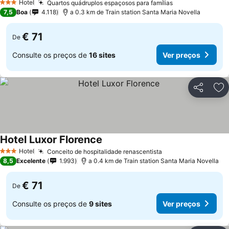
Hotel
Quartos quádruplos espaçosos para famílias
Ver preços
3 Estrelas
7,5
Boa
4.118
a 0.3 km de Train station Santa Maria Novella
€ 71
De
Consulte os preços de
16 sites
Ver preços
Partilhar
Ad
Hotel Luxor Florence
Ver preços
Hotel
Conceito de hospitalidade renascentista
Ver preços
3 Estrelas
8,5
Excelente
1.993
a 0.4 km de Train station Santa Maria Novella
€ 71
De
Consulte os preços de
9 sites
Ver preços