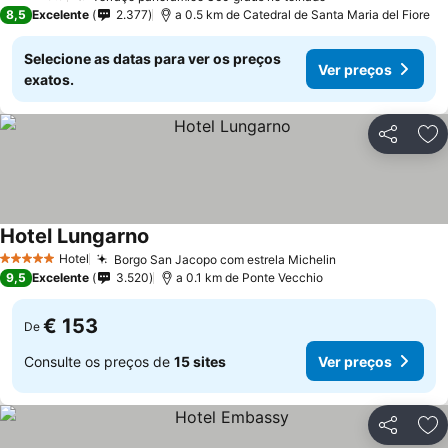
3 Estrelas
8,5
Excelente
2.377
a 0.5 km de Catedral de Santa Maria del Fiore
Selecione as datas para ver os preços
Ver preços
exatos.
Partilhar
Ad
Hotel Lungarno
Ver preços
Hotel
Borgo San Jacopo com estrela Michelin
Ver preços
5 Estrelas
9,5
Excelente
3.520
a 0.1 km de Ponte Vecchio
€ 153
De
Consulte os preços de
15 sites
Ver preços
Partilhar
Ad