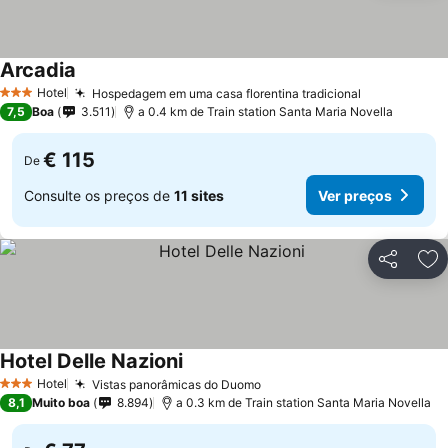
Arcadia
Ver preços
Hotel
Hospedagem em uma casa florentina tradicional
Ver preços
3 Estrelas
7,5
Boa
3.511
a 0.4 km de Train station Santa Maria Novella
€ 115
De
Consulte os preços de
11 sites
Ver preços
Partilhar
Ad
Hotel Delle Nazioni
Ver preços
Hotel
Vistas panorâmicas do Duomo
Ver preços
3 Estrelas
8,1
Muito boa
8.894
a 0.3 km de Train station Santa Maria Novella