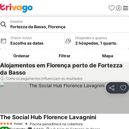
Favoritos
Iniciar
Me
Destino
Fortezza da Basso, Florença
Check-in/out
Hóspedes e quartos
Escolha as datas
2 hóspedes, 1 quarto.
Ordenar
Filtrar
Mapa
Alojamentos em Florença perto de Fortezza
da Basso
Como os pagamentos influenciam os resultados
Partilhar
Ad
The Social Hub Florence Lavagnini
Ver preços
Hotel
Piscina panorâmica na cobertura
Ver preços
4 Estrelas