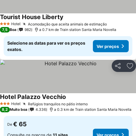
Tourist House Liberty
Ver preços
Hotel
Acomodação que aceita animais de estimação
Ver preços
3 Estrelas
7,5
Boa
982
a 0.7 km de Train station Santa Maria Novella
Selecione as datas para ver os preços
Ver preços
exatos.
Partilhar
Ad
Hotel Palazzo Vecchio
Ver preços
Hotel
Refúgios tranquilos no pátio interno
Ver preços
3 Estrelas
8,2
Muito boa
4.336
a 0.3 km de Train station Santa Maria Novella
€ 65
De
Consulte os preços de
11 sites
Ver preços