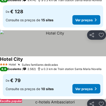
8,6
Excelente
9.474
a 0.3 km de Train station Santa Maria Novella
€ 128
De
Consulte os preços de
15 sites
Ver preços
Partilhar
Ad
Hotel City
Ver preços
Hotel
Suítes familiares dedicadas
Ver preços
3 Estrelas
8,8
Excelente
2.582
a 0.3 km de Train station Santa Maria Novella
€ 79
De
Consulte os preços de
10 sites
Ver preços
Escolha popular