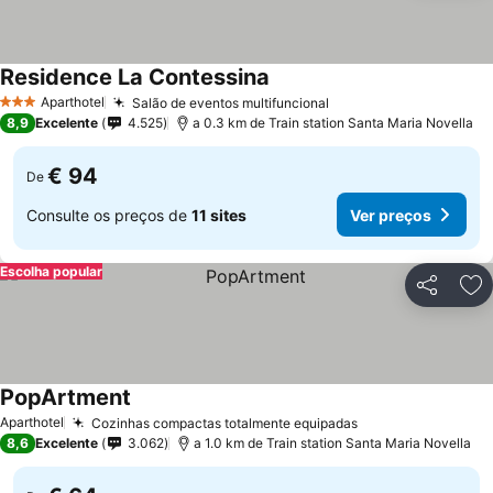
Residence La Contessina
Ver preços
Aparthotel
Salão de eventos multifuncional
Ver preços
3 Estrelas
8,9
Excelente
4.525
a 0.3 km de Train station Santa Maria Novella
€ 94
De
Consulte os preços de
11 sites
Ver preços
Escolha popular
Partilhar
Ad
PopArtment
Ver preços
Aparthotel
Cozinhas compactas totalmente equipadas
Ver preços
8,6
Excelente
3.062
a 1.0 km de Train station Santa Maria Novella