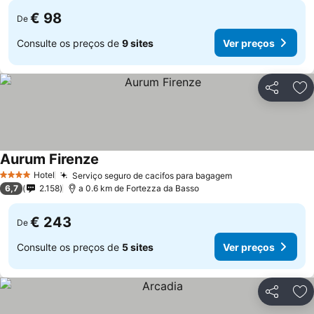
€ 98
De
Consulte os preços de
9 sites
Ver preços
Partilhar
Ad
Aurum Firenze
Ver preços
Hotel
Serviço seguro de cacifos para bagagem
Ver preços
4 Estrelas
6,7
2.158
a 0.6 km de Fortezza da Basso
€ 243
De
Consulte os preços de
5 sites
Ver preços
Partilhar
Ad