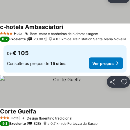
Partilhar
Ad
c-hotels Ambasciatori
Ver preços
Hotel
Bem-estar e banheiras de hidromassagem
Ver preços
4 Estrelas
8,7
Excelente
23.907
a 0.1 km de Train station Santa Maria Novella
€ 105
De
Consulte os preços de
15 sites
Ver preços
Partilhar
Ad
Corte Guelfa
Ver preços
Hotel
Design florentino tradicional
Ver preços
3 Estrelas
9,1
Excelente
828
a 0.7 km de Fortezza da Basso