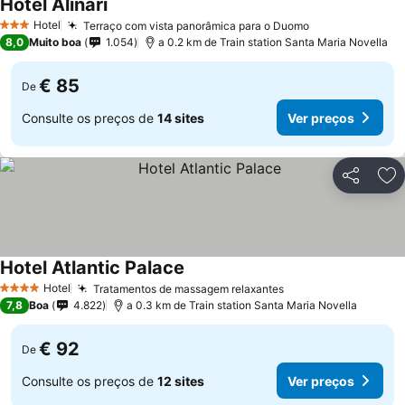
Hotel Alinari
Ver preços
Hotel
Terraço com vista panorâmica para o Duomo
Ver preços
3 Estrelas
8,0
Muito boa
1.054
a 0.2 km de Train station Santa Maria Novella
€ 85
De
Consulte os preços de
14 sites
Ver preços
Partilhar
Ad
Hotel Atlantic Palace
Ver preços
Hotel
Tratamentos de massagem relaxantes
Ver preços
4 Estrelas
7,8
Boa
4.822
a 0.3 km de Train station Santa Maria Novella
€ 92
De
Consulte os preços de
12 sites
Ver preços