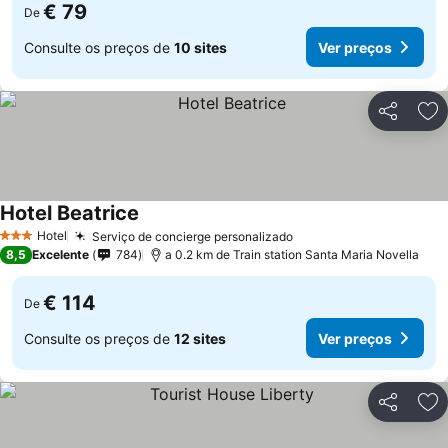
€ 79
De
Consulte os preços de
10 sites
Ver preços
Partilhar
Ad
Hotel Beatrice
Ver preços
Hotel
Serviço de concierge personalizado
Ver preços
3 Estrelas
8,5
Excelente
784
a 0.2 km de Train station Santa Maria Novella
€ 114
De
Consulte os preços de
12 sites
Ver preços
Partilhar
Ad