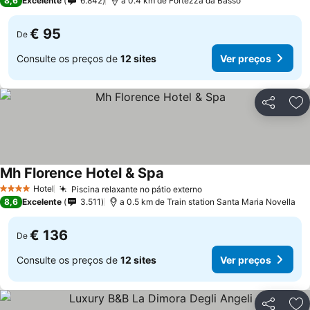
8,6
Excelente
6.842
a 0.4 km de Fortezza da Basso
€ 95
De
Consulte os preços de
12 sites
Ver preços
Partilhar
Ad
Mh Florence Hotel & Spa
Ver preços
Hotel
Piscina relaxante no pátio externo
Ver preços
4 Estrelas
8,6
Excelente
3.511
a 0.5 km de Train station Santa Maria Novella
€ 136
De
Consulte os preços de
12 sites
Ver preços