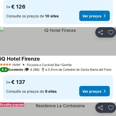
€ 126
De
Consulte os preços de
10 sites
Ver preços
Partilhar
Ad
iQ Hotel Firenze
Ver preços
Hotel
Pizzaria e Cocktail Bar I'Qortile
Ver preços
4 Estrelas
9,4
Excelente
4.286
a 0.9 km de Catedral de Santa Maria del Fiore
€ 137
De
Consulte os preços de
9 sites
Ver preços
Escolha popular
Partilhar
Ad