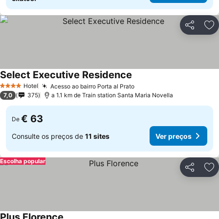
Partilhar
Ad
Select Executive Residence
Ver preços
Hotel
Acesso ao bairro Porta al Prato
Ver preços
4 Estrelas
7,0
375
a 1.1 km de Train station Santa Maria Novella
€ 63
De
Consulte os preços de
11 sites
Ver preços
Escolha popular
Partilhar
Ad
Plus Florence