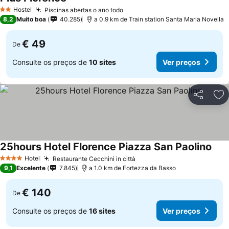
Ver preços
Hostel
Piscinas abertas o ano todo
Ver preços
2 Estrelas
8,2
Muito boa
40.285
a 0.9 km de Train station Santa Maria Novella
€ 49
De
Consulte os preços de
10 sites
Ver preços
Partilhar
Ad
25hours Hotel Florence Piazza San Paolino
Ver 
Hotel
Restaurante Cecchini in città
Ver preços
4 Estrelas
9,1
Excelente
7.845
a 1.0 km de Fortezza da Basso
€ 140
De
Consulte os preços de
16 sites
Ver preços