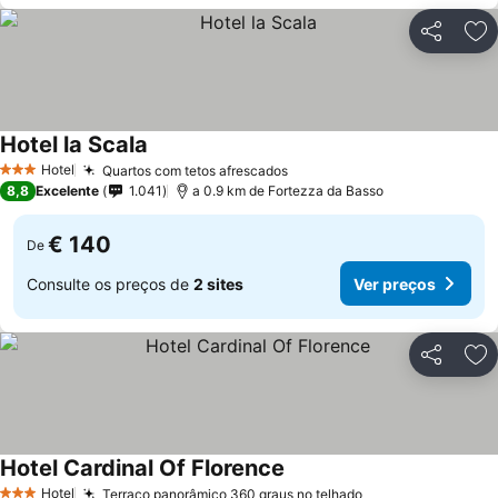
Partilhar
Ad
Hotel la Scala
Ver preços
Hotel
Quartos com tetos afrescados
Ver preços
3 Estrelas
8,8
Excelente
1.041
a 0.9 km de Fortezza da Basso
€ 140
De
Consulte os preços de
2 sites
Ver preços
Partilhar
Ad
Hotel Cardinal Of Florence
Ver preços
Hotel
Terraço panorâmico 360 graus no telhado
Ver preços