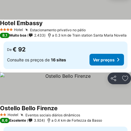
Hotel Embassy
Ver preços
Hotel
Estacionamento privativo no pátio
Ver preços
4 Estrelas
8,1
Muito boa
2.433
a 0.3 km de Train station Santa Maria Novella
€ 92
De
Consulte os preços de
16 sites
Ver preços
Partilhar
Ad
Ostello Bello Firenze
Ver preços
Hostel
Eventos sociais diários dinâmicos
Ver preços
2 Estrelas
8,6
Excelente
3.924
a 0.4 km de Fortezza da Basso