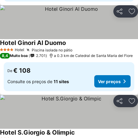
Partilhar
Ad
Hotel Ginori Al Duomo
Ver preços
Hotel
Piscina isolada no pátio
Ver preços
4 Estrelas
8,4
Muito boa
2.701
a 0.3 km de Catedral de Santa Maria del Fiore
€ 108
De
Consulte os preços de
11 sites
Ver preços
Partilhar
Ad
Hotel S.Giorgio & Olimpic
Ver preços