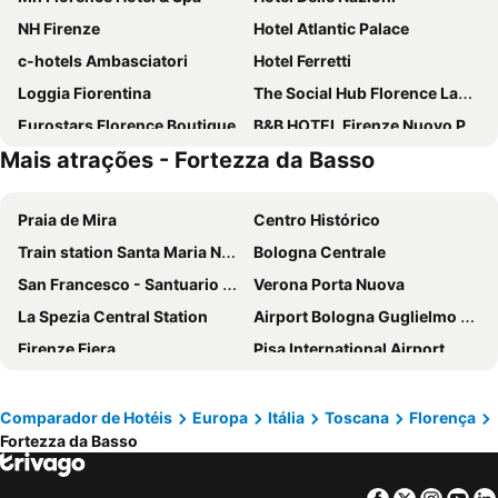
NH Firenze
Hotel Atlantic Palace
c-hotels Ambasciatori
Hotel Ferretti
Loggia Fiorentina
The Social Hub Florence Lavagnini
Eurostars Florence Boutique
B&B HOTEL Firenze Nuovo Palazzo Di Giustizia
Mais atrações - Fortezza da Basso
Italiana Hotels Florence
Select Executive Residence
B&B HOTEL Firenze Novoli
Aurum Firenze
Praia de Mira
Centro Histórico
Hotel Rex
Hotel Beatrice
Train station Santa Maria Novella
Bologna Centrale
Hotel Grifone Firenze
Hotel Duomo Firenze
San Francesco - Santuario della Madonna di Fatima
Verona Porta Nuova
Hotel Luxor Florence
Il Pitti Soggiorno
La Spezia Central Station
Airport Bologna Guglielmo Marconi
Hotel Lungarno
Hotel Mirage
Firenze Fiera
Pisa International Airport
Arcadia
Florence Old Bridge B&B
Porto di Civitavecchia
BolognaFiere
Best Western Plus CHC Florence
FH55 Grand Hotel Mediterraneo
Santa Maria Novella
Arena de Verona
Hotel Mia Cara & Spa
Real
Comparador de Hotéis
Europa
Itália
Toscana
Florença
Fortezza da Basso
La Basilica di sant'Antonio di Padova
Padova Central Station
Hotel S.Giorgio & Olimpic
Hotel Corolle
Cosmoprof
Praça Maggiore
Hotel Alex
Hotel Roma
Facebook
Twitter
Insta
Yo