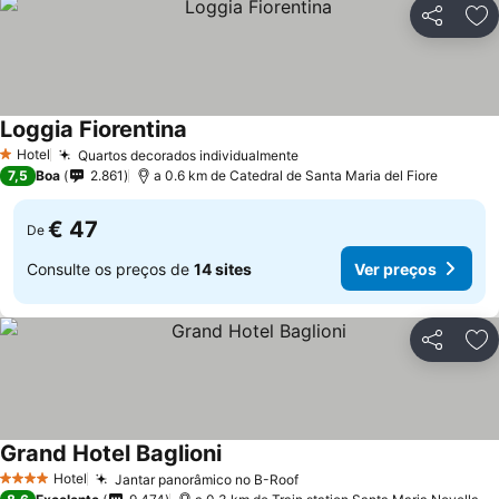
Partilhar
Ad
Loggia Fiorentina
Ver preços
Hotel
Quartos decorados individualmente
Ver preços
1 Estrelas
7,5
Boa
2.861
a 0.6 km de Catedral de Santa Maria del Fiore
€ 47
De
Consulte os preços de
14 sites
Ver preços
Partilhar
Ad
Grand Hotel Baglioni
Ver preços
Hotel
Jantar panorâmico no B-Roof
Ver preços
4 Estrelas