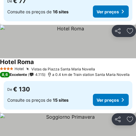
€ 77
De
Consulte os preços de
16 sites
Ver preços
Partilhar
Ad
Hotel Roma
Ver preços
Hotel
Vistas da Piazza Santa Maria Novella
Ver preços
4 Estrelas
8,6
Excelente
4.115
a 0.4 km de Train station Santa Maria Novella
€ 130
De
Consulte os preços de
15 sites
Ver preços
Partilhar
Ad