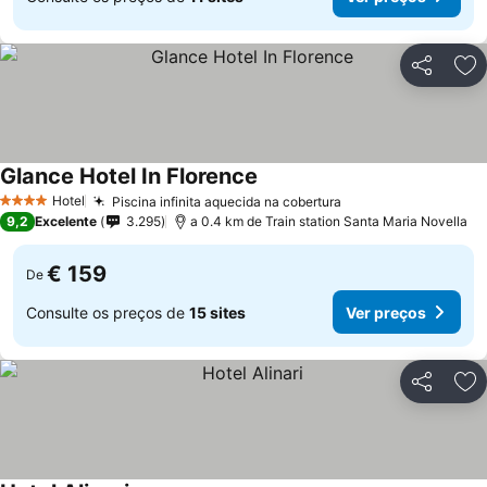
Partilhar
Ad
Glance Hotel In Florence
Ver preços
Hotel
Piscina infinita aquecida na cobertura
Ver preços
4 Estrelas
9,2
Excelente
3.295
a 0.4 km de Train station Santa Maria Novella
€ 159
De
Consulte os preços de
15 sites
Ver preços
Partilhar
Ad