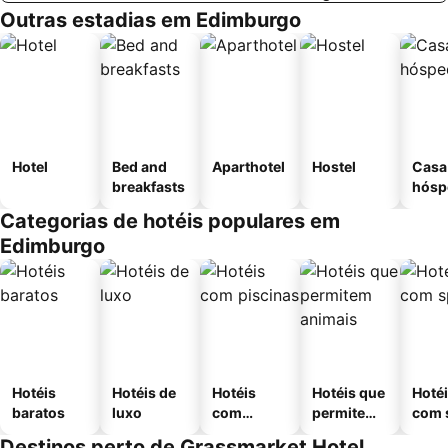
Outras estadias em Edimburgo
Hotel
Bed and
Aparthotel
Hostel
Casa
breakfasts
hósp
Categorias de hotéis populares em
Edimburgo
Hotéis
Hotéis de
Hotéis
Hotéis que
Hoté
baratos
luxo
com
permitem
com 
piscinas
animais
Destinos perto de Grassmarket Hotel