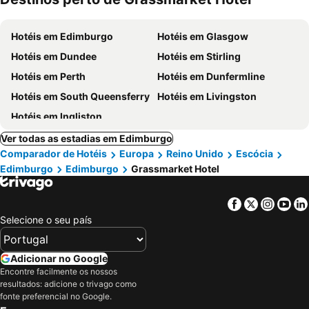
Hotéis em Edimburgo
Hotéis em Glasgow
Hotéis em Dundee
Hotéis em Stirling
Hotéis em Perth
Hotéis em Dunfermline
Hotéis em South Queensferry
Hotéis em Livingston
Hotéis em Ingliston
Ver todas as estadias em Edimburgo
Comparador de Hotéis
Europa
Reino Unido
Escócia
Edimburgo
Edimburgo
Grassmarket Hotel
Facebook
Twitter
Insta
Yo
Selecione o seu país
Adicionar no Google
Encontre facilmente os nossos
resultados: adicione o trivago como
fonte preferencial no Google.