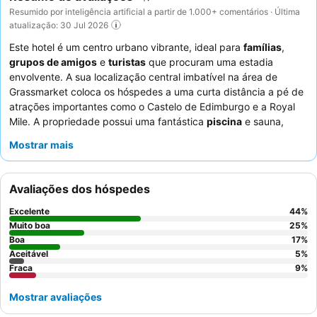
Resumido por inteligência artificial a partir de 1.000+ comentários · Última
atualização: 30 Jul 2026
Este hotel é um centro urbano vibrante, ideal para
famílias
,
grupos de amigos
e
turistas
que procuram uma estadia
envolvente. A sua localização central imbatível na área de
Grassmarket coloca os hóspedes a uma curta distância a pé de
atrações importantes como o Castelo de Edimburgo e a Royal
Mile. A propriedade possui uma fantástica
piscina
e sauna,
proporcionando uma fuga relaxante após um dia de exploração.
Mostrar mais
Os hóspedes elogiam consistentemente os funcionários
simpáticos e prestativos, e as extensas e de alta qualidade
opções de pequeno-almoço recebem elogios frequentes. Para
Avaliações dos hóspedes
uma experiência mais tranquila, os hóspedes devem considerar
solicitar um quarto virado para o jardim.
Excelente
44
%
Muito boa
25
%
Boa
17
%
Aceitável
5
%
Fraca
9
%
Mostrar avaliações