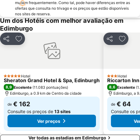
Portobello
Edinburgh Marathon Festival
mudam frequentemente. Como tal, pode haver diferenças entre as
ofertas que consulta no trivago e os preços que estão disponíveis
Edinburgh Dungeon
University of Edinburgh
nos sites de reserva.
Rose Street
EICC
Um dos Hotéis com melhor avaliação em
Edimburgo
Royal Terrace Gardens
Dean Village
Royal Botanic Garden Edinburgh
Morningside
Partilhar
Adicionar aos favoritos
Partilhar
Adicion
Ocean Terminal
Davidson's Mains
Currie
Hotel
Hotel
5 Estrelas
3 Estrelas
Sheraton Grand Hotel & Spa, Edinburgh
Riccarton Inn
8,9
8,6
Excelente
(
11.083 pontuações
)
Excelente
(
1
Edimburgo, a 0.9 km de Centro da cidade
Edimburgo, a 9
€ 162
€ 64
de
de
Consulte os preços de
13 sites
Consulte os p
Ver preços
Ve
Ver todas as estadias em Edimburgo