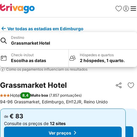
Favoritos
Iniciar
Me
Ver todas as estadias em Edimburgo
Destino
Grassmarket Hotel
Check-in/out
Hóspedes e quartos
Escolha as datas
2 hóspedes, 1 quarto.
Como os pagamentos influenciam os resultados
Grassmarket Hotel
Partilhar
Ad
Hotel
8,4
Muito boa
(
7.857 pontuações
)
3 Estrelas
94-96 Grassmarket, Edimburgo, EH12JR, Reino Unido
€ 83
€ 83
de
de
Consulte os preços de
12 sites
Consulte os preços de
12 sites
Ver preços
Ver preços