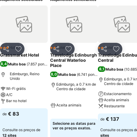
Hotel
Hotel
Hotel
3 Estrelas
2 Estrelas
2 Estrelas
Partilhar
Adicionar aos favoritos
Partilhar
Adicionar aos favoritos
Partilhar
Adicionar
Grassmarket Hotel
Travelodge Edinburgh
Travelodge Edinb
Central Waterloo
Central
8,4
Muito boa
(
7.857 pontuações
)
Place
8,1
Muito boa
(
10.685
Edimburgo, Reino
8,0
Muito boa
(
6.741 pontuações
)
Unido
Edimburgo, a 0.7 k
Centro da cidade
Edimburgo, a 0.7 km de
Wi-Fi grátis
Centro da cidade
Estacionamento
A/C
Aceita animais
Bar no hotel
Aceita animais
Restaurante
€ 83
de
€ 137
de
Selecione as datas para
ver os preços exatos.
Consulte os preços de
Consulte os preços 
12 sites
sites