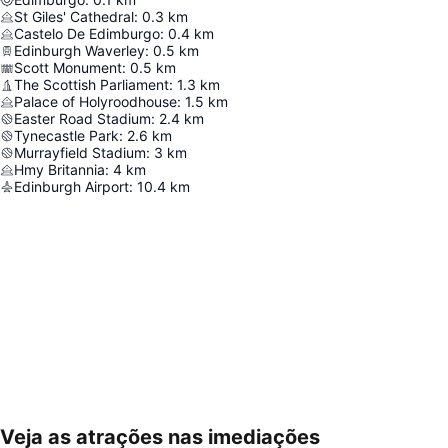
St Giles' Cathedral
:
0.3
km
Castelo De Edimburgo
:
0.4
km
Edinburgh Waverley
:
0.5
km
Scott Monument
:
0.5
km
The Scottish Parliament
:
1.3
km
Palace of Holyroodhouse
:
1.5
km
Easter Road Stadium
:
2.4
km
Tynecastle Park
:
2.6
km
Murrayfield Stadium
:
3
km
Hmy Britannia
:
4
km
Edinburgh Airport
:
10.4
km
Veja as atrações nas imediações