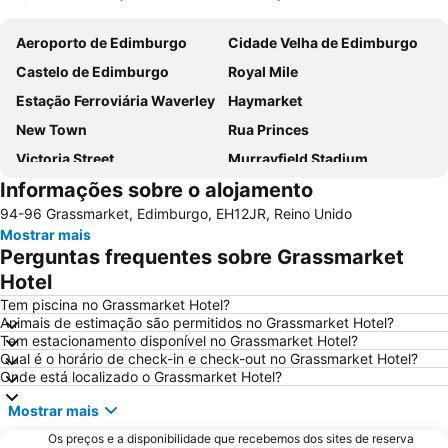
Ampliar mapa
Aeroporto de Edimburgo
Cidade Velha de Edimburgo
Castelo de Edimburgo
Royal Mile
Estação Ferroviária Waverley
Haymarket
New Town
Rua Princes
Victoria Street
Murrayfield Stadium
Informações sobre o alojamento
Grassmarket
Museu Nacional da Escócia
94-96 Grassmarket, Edimburgo, EH12JR, Reino Unido
Galeria Nacional da Escócia
Leith
Mostrar mais
City Art Centre
The Royal Mile Gallery
Perguntas frequentes sobre Grassmarket
St James Quarter
Rosslyn Chapel
Hotel
The Witchery by the Castle
Edinburgh Park
Tem piscina no Grassmarket Hotel?
Animais de estimação são permitidos no Grassmarket Hotel?
Scott Monument
Marchmont
Tem estacionamento disponível no Grassmarket Hotel?
Qual é o horário de check-in e check-out no Grassmarket Hotel?
Stockbridge
Greyfriars Kirk
Onde está localizado o Grassmarket Hotel?
Cowgate
Holyrood Park
Mostrar mais
Braid Hills
Edinburgh Zoo
Os preços e a disponibilidade que recebemos dos sites de reserva