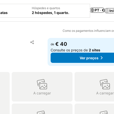
Hóspedes e quartos
PT · €
In
datas
2 hóspedes, 1 quarto.
Como os pagamentos influenciam os
Adicionar aos favoritos
€ 40
de
Partilhar
Consulte os preços de
2 sites
Ver preços
A carregar
A carregar