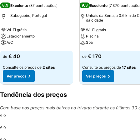
8,9
9,3
Excelente
(
87 pontuações
)
Excelente
(
7.370 pontuaçõe
Sabugueiro, Portugal
Unhais da Serra, a 0.6 km de C
da cidade
Wi-Fi grátis
Wi-Fi grátis
Estacionamento
Piscina
A/C
Spa
Ver preços
Ver preços
€ 40
€ 170
de
de
Consulte os preços de
2 sites
Consulte os preços de
17 sites
Ver preços
Ver preços
Tendência dos preços
Com base nos preços mais baixos no trivago durante os últimos 30 
€ 0
€ 0
€ 0