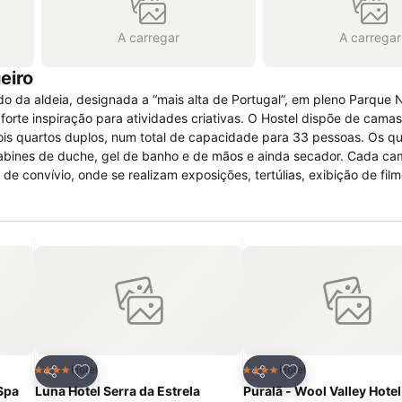
A carregar
A carregar
eiro
ado da aldeia, designada a “mais alta de Portugal”, em pleno Parque 
tividades criativas. O Hostel dispõe de camas em quartos
is quartos duplos, num total de capacidade para 33 pessoas. Os qu
 cabines de duche, gel de banho e de mãos e ainda secador. Cada ca
ativas, como sejam pintura, escrita criativa, composição musical ou 
ves, esqui (sazonal), etc Possui cozinha equipada para
confeção de alimentos, tem wi-fi gratuito, aquecimento geral e outros suportes de conforto. Dispõe de parque de estacionamento na ru
itos
Adicionar aos favoritos
Adicionar aos fav
Hotel
Hotel
4 Estrelas
4 Estrelas
Partilhar
Partilhar
Spa
Luna Hotel Serra da Estrela
Puralã - Wool Valley Hote