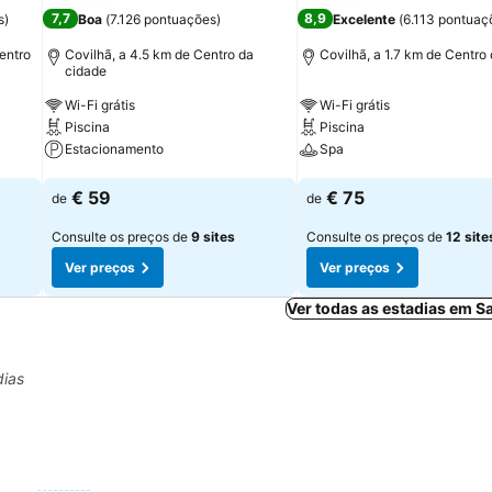
7,7
8,9
s
)
Boa
(
7.126 pontuações
)
Excelente
(
6.113 pontuaç
entro
Covilhã, a 4.5 km de Centro da
Covilhã, a 1.7 km de Centro
cidade
Wi-Fi grátis
Wi-Fi grátis
Piscina
Piscina
Estacionamento
Spa
Ver preços
Ver preços
€ 59
€ 75
de
de
Consulte os preços de
9 sites
Consulte os preços de
12 site
Ver preços
Ver preços
Ver todas as estadias em 
dias