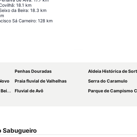
Covilhã
:
18.1
km
Seixo da Beira
:
18.3
km
km
cisco Sá Carneiro
:
128
km
Ampliar mapa
Penhas Douradas
Aldeia Histórica de Sor
 Novo
Praia fluvial de Valhelhas
Serra do Caramulo
eira
Fluvial de Avô
Parque de Campismo Curral do Ne
o Sabugueiro