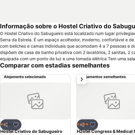
Informação sobre o Hostel Criativo do Sabugu
O Hostel Criativo do Sabugueiro está localizado num lugar privilegi
Serra da Estrela. É um espaço acolhedor, moderno, confortável e de forte inspiração para a
com beliches e camas individuais que acomodam 4 a 7 pessoas e do
dispõem de casa de banho privativa com 2 lavatórios, 2 sanitas, 2
equipada com um ponto de luz e uma tomada elétrica Tem uma sala de convívio, onde se realizam exposições, tertúlias, exibição de filmes e outras
Comparar com estadias semelhantes
atividades criativas e uma marquise para descanso ou atividades cri
os amantes da natureza pode ainda fazer caminhadas, escaladas, btt, observação de a
Alojamento selecionado
Alojamentos semelhantes
próximo
Adicionar aos favoritos
Adicionar aos favor
Hostel
Hotel
2 Estrelas
4 Estrelas
Partilhar
Partilhar
Hostel Criativo do Sabugueiro
H2otel Congress & Medical 