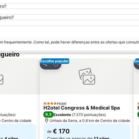
ro?
gueiro?
m frequentemente. Como tal, pode haver diferenças entre as ofertas que consult
gueiro
Escolha popular
Es
avoritos
Adicionar aos favoritos
Partilhar
P
Hotel
4 Estrelas
H2otel Congress & Medical Spa
9,3
ntuações
)
Excelente
(
7.370 pontuações
)
e Centro da cidade
Unhais da Serra, a 0.6 km de Centro da cidade
€ 170
de
de
4 sites
Consulte os preços de
17 sites