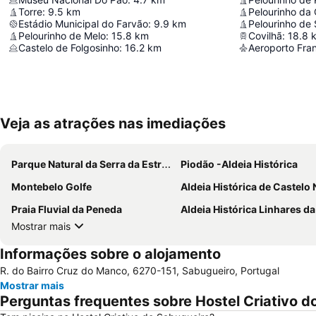
Torre
:
9.5
km
Pelourinho da 
Estádio Municipal do Farvão
:
9.9
km
Pelourinho de 
Pelourinho de Melo
:
15.8
km
Covilhã
:
18.8
Castelo de Folgosinho
:
16.2
km
Aeroporto Fran
Veja as atrações nas imediações
Parque Natural da Serra da Estrela
Piodão -Aldeia Histórica
Montebelo Golfe
Aldeia Histórica de Castelo
Praia Fluvial da Peneda
Aldeia Histórica Linhares da B
Mostrar mais
Informações sobre o alojamento
R. do Bairro Cruz do Manco, 6270-151, Sabugueiro, Portugal
Mostrar mais
Perguntas frequentes sobre Hostel Criativo d