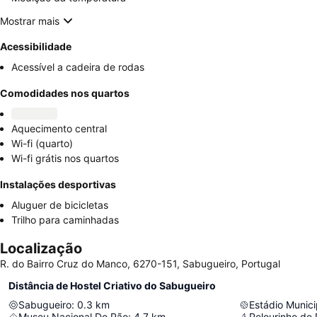
Mostrar mais
Acessibilidade
Acessível a cadeira de rodas
Comodidades nos quartos
Aquecimento central
Wi-fi (quarto)
Wi-fi grátis nos quartos
Instalações desportivas
Aluguer de bicicletas
Trilho para caminhadas
Localização
R. do Bairro Cruz do Manco, 6270-151, Sabugueiro, Portugal
Distância de Hostel Criativo do Sabugueiro
Sabugueiro
:
0.3
km
Museu Nacional Do Pão
:
4.7
km
Pelourinho de 