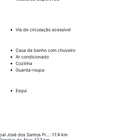
Via de circulação acessível
Casa de banho com chuveiro
Ar condicionado
Cozinha
Guarda-roupa
Esqui
Estádio Municipal José dos Santos Pinto
:
17.4
km
Penalva de Alva
:
17.7
km