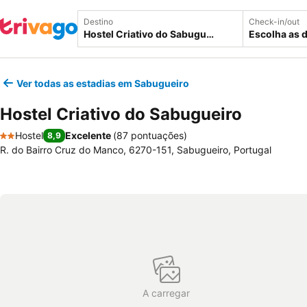
Destino
Check-in/out
Escolha as 
Ver todas as estadias em Sabugueiro
Hostel Criativo do Sabugueiro
Hostel
Excelente
(
87 pontuações
)
8,9
2 Estrelas
R. do Bairro Cruz do Manco, 6270-151, Sabugueiro, Portugal
A carregar