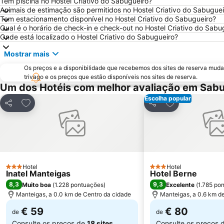
Tem piscina no Hostel Criativo do Sabugueiro?
Animais de estimação são permitidos no Hostel Criativo do Sabuguei
Tem estacionamento disponível no Hostel Criativo do Sabugueiro?
Qual é o horário de check-in e check-out no Hostel Criativo do Sabu
Onde está localizado o Hostel Criativo do Sabugueiro?
Mostrar mais
Os preços e a disponibilidade que recebemos dos sites de reserva muda
trivago e os preços que estão disponíveis nos sites de reserva.
Um dos Hotéis com melhor avaliação em Sabu
Escolha popular
Adicionar aos favoritos
Adicionar aos f
Partilhar
Partilhar
Hotel
Hotel
3 Estrelas
3 Estrelas
Inatel Manteigas
Hotel Berne
8,3
9,3
Muito boa
(
1.228 pontuações
)
Excelente
(
1.785 po
Manteigas, a 0.0 km de Centro da cidade
Manteigas, a 0.6 km d
€ 59
€ 80
de
de
Consulte os preços de
18 sites
Consulte os preços 