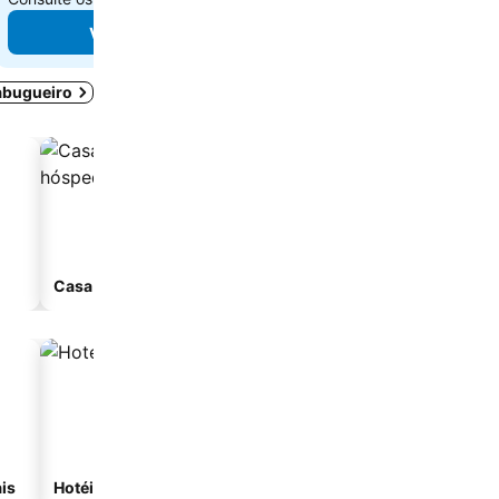
Ver preços
Ver preços
Sabugueiro
Casa de hóspedes
Aparthotel
is
Hotéis com spa
Hotéis com estacionam