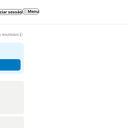
Menu
iciar sessão
 resultados