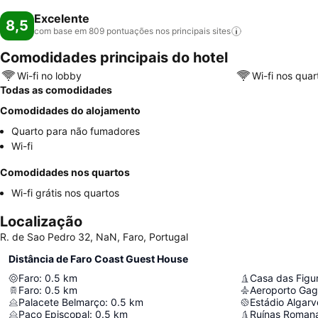
Excelente
8,5
com base em 809 pontuações nos principais
sites
Comodidades principais do hotel
Wi-fi no lobby
Wi-fi nos quar
Todas as comodidades
Comodidades do alojamento
Quarto para não fumadores
Wi-fi
Comodidades nos quartos
Wi-fi grátis nos quartos
Localização
R. de Sao Pedro 32, NaN, Faro, Portugal
Distância de Faro Coast Guest House
Faro
:
0.5
km
Casa das Figu
Faro
:
0.5
km
Aeroporto Gag
Palacete Belmarço
:
0.5
km
Estádio Algarv
Paço Episcopal
:
0.5
km
Ruínas Romana