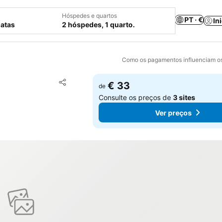
Hóspedes e quartos
PT · €
In
datas
2 hóspedes, 1 quarto.
Como os pagamentos influenciam os
Adicionar aos favoritos
€ 33
de
Partilhar
Consulte os preços de
3 sites
Ver preços