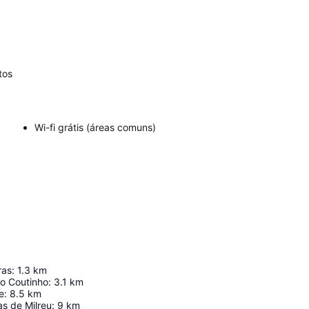
tos
Wi-fi grátis (áreas comuns)
ras
:
1.3
km
o Coutinho
:
3.1
km
e
:
8.5
km
s de Milreu
:
9
km