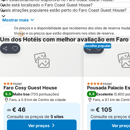
Onde está localizado o Faro Coast Guest House?
Quais atrações populares estão perto do Faro Coast Guest House?
Mostrar mais
Os preços e a disponibilidade que recebemos dos sites de reserva muda
trivago e os preços que estão disponíveis nos sites de reserva.
Um dos Hotéis com melhor avaliação em Faro
Escolha popular
Adicionar aos favoritos
Adicionar aos f
Partilhar
Partilhar
Hotel
Hotel
3 Estrelas
5 Estrelas
Faro Cosy Guest House
Pousada Palacio Es
8,0
8,8
Muito boa
(
705 pontuações
)
Excelente
(
5.600 po
Faro, a 0.6 km de Centro da cidade
Faro, a 9.1 km de Cent
€ 46
€ 105
de
de
Consulte os preços de
5 sites
Consulte os preços 
Ver preços
Ver preç