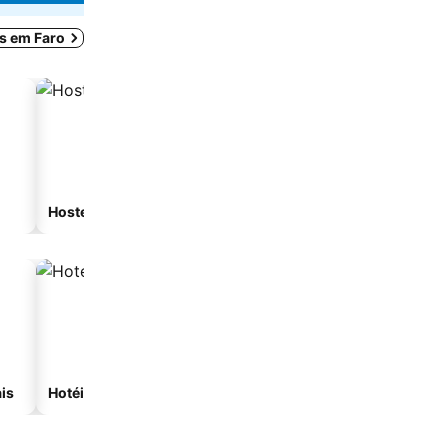
as em Faro
Hostel
Casa de hóspedes
is
Hotéis com spa
Hotéis na praia