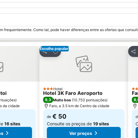
m frequentemente. Como tal, pode haver diferenças entre as ofertas que consult
Escolha popular
avoritos
Adicionar aos favoritos
Partilhar
Par
Hotel
3 Estrelas
3 E
toi
Hotel 3K Faro Aeroporto
Fa
8,3
8,
ntuações
)
Muito boa
(
10.753 pontuações
)
ro da cidade
Faro, a 3.5 km de Centro da cidade
€ 50
de
d
de
16 sites
Consulte os preços de
19 sites
C
os
Ver preços