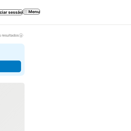
Menu
iciar sessão
 resultados