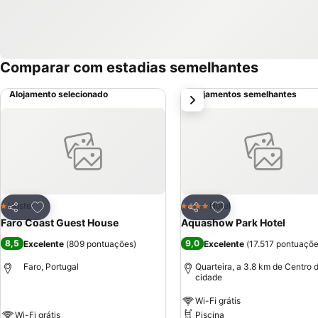
Comparar com estadias semelhantes
Alojamento selecionado
Alojamentos semelhantes
próximo
Adicionar aos favoritos
Adicionar aos favor
Hostel
Hotel
1 Estrelas
4 Estrelas
Partilhar
Partilhar
Faro Coast Guest House
Aquashow Park Hotel
8,5
9,0
Excelente
(
809 pontuações
)
Excelente
(
17.517 pontuaçõ
Faro, Portugal
Quarteira, a 3.8 km de Centro 
cidade
Wi-Fi grátis
Wi-Fi grátis
Piscina