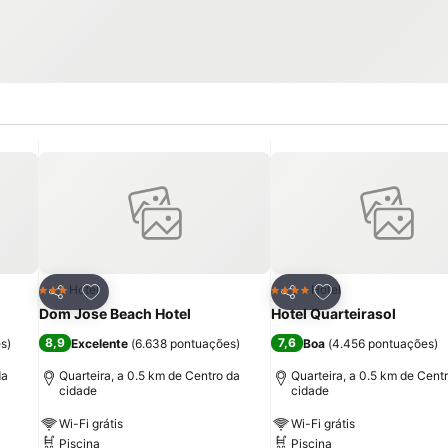
itos
Adicionar aos favoritos
Adicionar aos fav
Hotel
Hotel
3 Estrelas
4 Estrelas
Partilhar
Partilhar
Dom Jose Beach Hotel
Hotel Quarteirasol
8,9
7,6
es
)
Excelente
(
6.638 pontuações
)
Boa
(
4.456 pontuações
)
da
Quarteira, a 0.5 km de Centro da
Quarteira, a 0.5 km de Cent
cidade
cidade
Wi-Fi grátis
Wi-Fi grátis
Piscina
Piscina