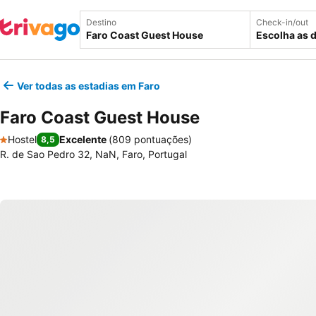
Destino
Check-in/out
Escolha as 
Ver todas as estadias em Faro
Faro Coast Guest House
Hostel
Excelente
(
809 pontuações
)
8,5
1 Estrelas
R. de Sao Pedro 32, NaN, Faro, Portugal