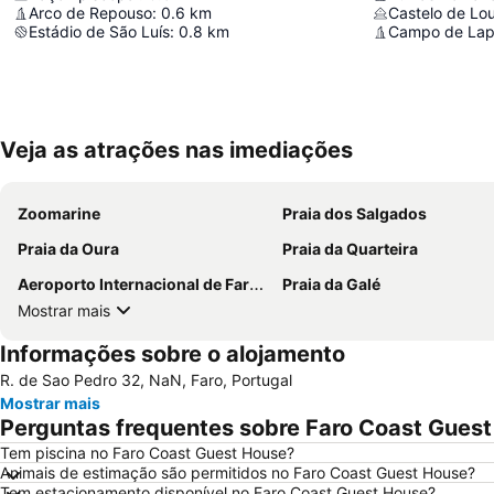
Arco de Repouso
:
0.6
km
Castelo de Lou
Estádio de São Luís
:
0.8
km
Campo de Lap
Veja as atrações nas imediações
Zoomarine
Praia dos Salgados
Praia da Oura
Praia da Quarteira
Aeroporto Internacional de Faro - Gago Coutinho
Praia da Galé
Mostrar mais
Informações sobre o alojamento
R. de Sao Pedro 32, NaN, Faro, Portugal
Mostrar mais
Perguntas frequentes sobre Faro Coast Gues
Tem piscina no Faro Coast Guest House?
Animais de estimação são permitidos no Faro Coast Guest House?
Tem estacionamento disponível no Faro Coast Guest House?