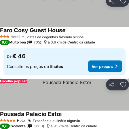
Partilhar
Ad
Faro Cosy Guest House
Hotel
Vistas de cegonhas fazendo ninhos
3 Estrelas
8,0
Muito boa
705
a 0.6 km de Centro da cidade
€ 46
De
Consulte os preços de
5 sites
Ver preços
Escolha popular
Partilhar
Ad
Pousada Palacio Estoi
Hotel
Experiência culinária algarvia
5 Estrelas
8,8
Excelente
5.600
a 9.1 km de Centro da cidade