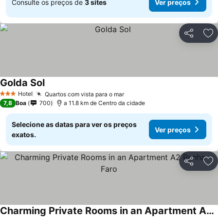
Consulte os preços de
3 sites
Ver preços
Partilhar
Ad
Golda Sol
Hotel
Quartos com vista para o mar
3 Estrelas
7,8
Boa
700
a 11.8 km de Centro da cidade
Selecione as datas para ver os preços
Ver preços
exatos.
Partilhar
Ad
Charming Private Rooms in an Apartment A2 Penha - Faro