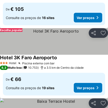
€ 105
De
Consulte os preços de
16 sites
Ver preços
Escolha popular
Partilhar
Ad
Hotel 3K Faro Aeroporto
Hotel
Piscina externa com bar
3 Estrelas
8,3
Muito boa
10.753
a 3.5 km de Centro da cidade
€ 66
De
Consulte os preços de
19 sites
Ver preços
Partilhar
Ad