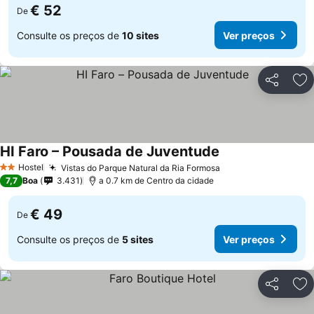
€ 52
De
Consulte os preços de
10 sites
Ver preços
Partilhar
Ad
HI Faro – Pousada de Juventude
Hostel
Vistas do Parque Natural da Ria Formosa
2 Estrelas
7,7
Boa
3.431
a 0.7 km de Centro da cidade
€ 49
De
Consulte os preços de
5 sites
Ver preços
Partilhar
Ad