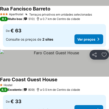
Rua Fancisco Barreto
Aparthotel
Terraços privativos em unidades selecionadas
3 Estrelas
8,1
Muito boa
510
a 0.7 km de Centro da cidade
€ 63
De
Consulte os preços de
2 sites
Ver preços
Partilhar
Ad
Faro Coast Guest House
Hostel
1 Estrelas
8,5
Excelente
809
a 0.5 km de Centro da cidade
€ 33
De