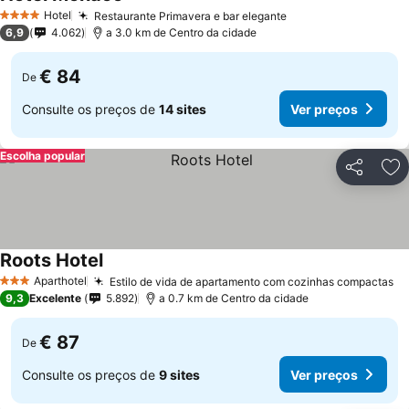
Hotel
Restaurante Primavera e bar elegante
4 Estrelas
6,9
4.062
a 3.0 km de Centro da cidade
€ 84
De
Consulte os preços de
14 sites
Ver preços
Escolha popular
Partilhar
Ad
Roots Hotel
Aparthotel
Estilo de vida de apartamento com cozinhas compactas
3 Estrelas
9,3
Excelente
5.892
a 0.7 km de Centro da cidade
€ 87
De
Consulte os preços de
9 sites
Ver preços