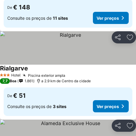
€ 148
De
Consulte os preços de
11 sites
Ver preços
Partilhar
Ad
Rialgarve
Hotel
Piscina exterior ampla
3 Estrelas
7,7
Boa
1.861
a 2.9 km de Centro da cidade
€ 51
De
Consulte os preços de
3 sites
Ver preços
Partilhar
Ad