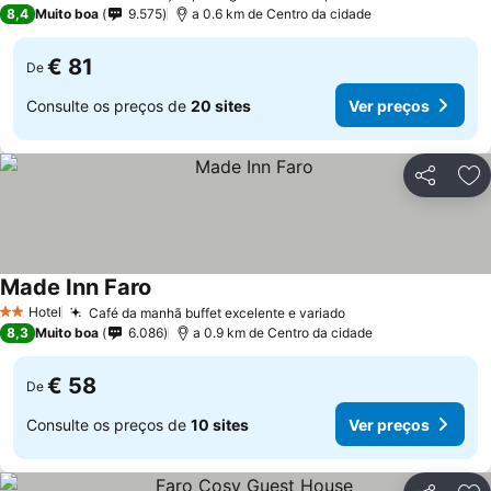
4 Estrelas
8,4
Muito boa
9.575
a 0.6 km de Centro da cidade
€ 81
De
Consulte os preços de
20 sites
Ver preços
Partilhar
Ad
Made Inn Faro
Hotel
Café da manhã buffet excelente e variado
2 Estrelas
8,3
Muito boa
6.086
a 0.9 km de Centro da cidade
€ 58
De
Consulte os preços de
10 sites
Ver preços