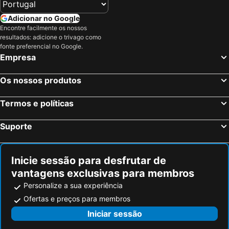
Portimão, Algarve Hotéis
Islantilla, Andaluzia Hotéis
Quinta dos Rochas
T1 Praiamar 3f PrivilÉgio Fr.mar C/estacionamento - Apartment For 4 People In Quarteira
Adicionar no Google
Tavira, Algarve Hotéis
Quarteira, Algarve Hotéis
Encontre facilmente os nossos
Victoria Studio
Monte da Lua
resultados: adicione o trivago como
Alvor, Algarve Hotéis
Vilamoura, Algarve Hotéis
FOUR SEASONS VILAMOURA
Formosa Park Hotel
fonte preferencial no Google.
Carvoeiro, Algarve Hotéis
Lisboa, Lisboa e Vale do Tejo Hotéis
Empresa
Barco Casa Fuzeta
Moinhos das Marés
Porto, Norte de Portugal Hotéis
Vila Nova de Milfontes, Alentejo Hotéis
Os nossos produtos
Funchal, Madeira Hotéis
Évora, Alentejo Hotéis
Figueira da Foz, Centro de Portugal Hotéis
Termos e políticas
Suporte
Inicie sessão para desfrutar de
vantagens exclusivas para membros
Personalize a sua experiência
Ofertas e preços para membros
Iniciar sessão