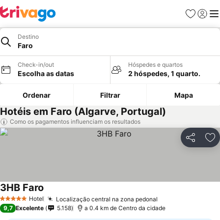
Favoritos
Iniciar
Me
Destino
Faro
Check-in/out
Hóspedes e quartos
Escolha as datas
2 hóspedes, 1 quarto.
Ordenar
Filtrar
Mapa
Hotéis em Faro (Algarve, Portugal)
Como os pagamentos influenciam os resultados
Partilhar
Ad
3HB Faro
Hotel
Localização central na zona pedonal
5 Estrelas
9,7
Excelente
5.158
a 0.4 km de Centro da cidade