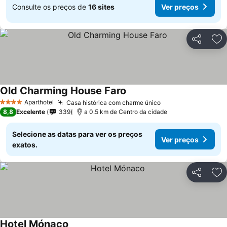
Consulte os preços de
16 sites
Ver preços
Partilhar
Ad
Old Charming House Faro
Aparthotel
Casa histórica com charme único
4 Estrelas
8,8
Excelente
339
a 0.5 km de Centro da cidade
Selecione as datas para ver os preços
Ver preços
exatos.
Partilhar
Ad
Hotel Mónaco