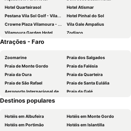
Hotel Quarteirasol
Hotel Atismar
Pestana Vila Sol Golf - Vilamoura
Hotel Pinhal do Sol
Crowne Plaza Vilamoura - Algarve By Ihg
Vila Gale Ampalius
Vilamoura Garden Hotel
Zodiaco
Atrações - Faro
Real Marina Hotel & Spa
Tivoli Marina Vilamoura Algarve Resort
B&B HOTEL Olhão Algarve
Stay Hotel Faro Centro
Zoomarine
Praia dos Salgados
Domes Lake Algarve, Autograph Collection
Vila Gale Marina
Praia de Monte Gordo
Praia da Falésia
Best Western Hotel Dom Bernardo
Quinta dos Poetas Nature Hotel & Apartments
Praia da Oura
Praia da Quarteira
Dom Pedro Marina
Hotel Mónaco
Praia de São Rafael
Praia de Santa Eulália
AP Eva Senses
Pousada Palacio Estoi
Aeroporto Internacional de Faro - Gago Coutinho
Praia da Galé
Hotel Praia Sol
As Cascatas Golf Resort & Spa
Destinos populares
Praia dos Pescadores
Vilamoura Marina
ibis Faro Algarve
Occidental Faro
Praia da Manta Rota
Praia da Ilha da Armona
Loule Jardim Hotel
3HB Faro
Hotéis em Albufeira
Hotéis em Monte Gordo
Balaia Golf Village
Praia da Ilha de Tavira
Algardia Marina Parque by Garvetur
Quinta do Atlantico
Hotéis em Portimão
Hotéis em Islantilla
Praia do Barril
de Armação de Pera
Rialgarve
Alameda Exclusive House