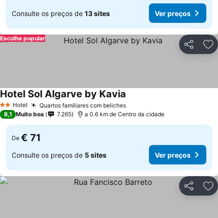
Consulte os preços de
13 sites
Ver preços
Escolha popular
Partilhar
Ad
Hotel Sol Algarve by Kavia
Hotel
Quartos familiares com beliches
2 Estrelas
8,1
Muito boa
7.265
a 0.6 km de Centro da cidade
€ 71
De
Consulte os preços de
5 sites
Ver preços
Partilhar
Ad