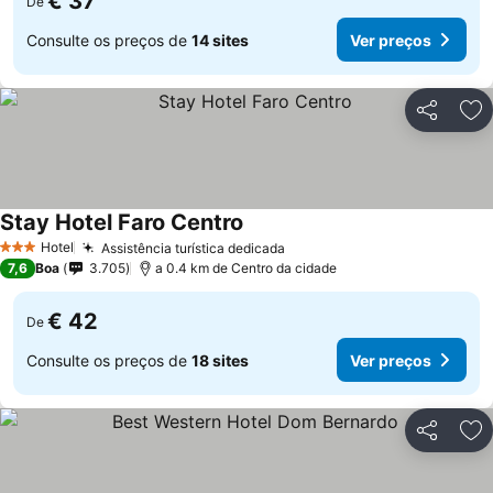
€ 37
De
Consulte os preços de
14 sites
Ver preços
Partilhar
Ad
Stay Hotel Faro Centro
Hotel
Assistência turística dedicada
3 Estrelas
7,6
Boa
3.705
a 0.4 km de Centro da cidade
€ 42
De
Consulte os preços de
18 sites
Ver preços
Partilhar
Ad