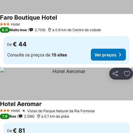
Faro Boutique Hotel
Hotel
3 Estrelas
8,0
Muito boa
2.706
a 0.6 km de Centro da cidade
€ 44
De
Consulte os preços de
15 sites
Ver preços
Partilhar
Ad
Hotel Aeromar
Hotel
Vistas do Parque Natural da Ria Formosa
3 Estrelas
7,9
Boa
2.596
a 0.1 km da praia
€ 81
De