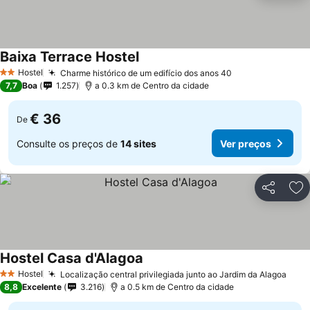
Baixa Terrace Hostel
Hostel
Charme histórico de um edifício dos anos 40
2 Estrelas
7,7
Boa
1.257
a 0.3 km de Centro da cidade
€ 36
De
Consulte os preços de
14 sites
Ver preços
Partilhar
Ad
Hostel Casa d'Alagoa
Hostel
Localização central privilegiada junto ao Jardim da Alagoa
2 Estrelas
8,8
Excelente
3.216
a 0.5 km de Centro da cidade