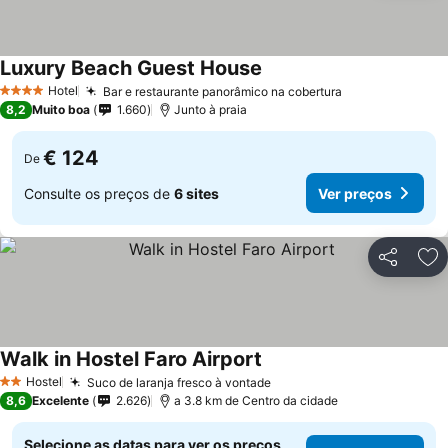
Luxury Beach Guest House
Hotel
Bar e restaurante panorâmico na cobertura
4 Estrelas
8,2
Muito boa
1.660
Junto à praia
€ 124
De
Consulte os preços de
6 sites
Ver preços
Partilhar
Ad
Walk in Hostel Faro Airport
Hostel
Suco de laranja fresco à vontade
2 Estrelas
8,6
Excelente
2.626
a 3.8 km de Centro da cidade
Selecione as datas para ver os preços