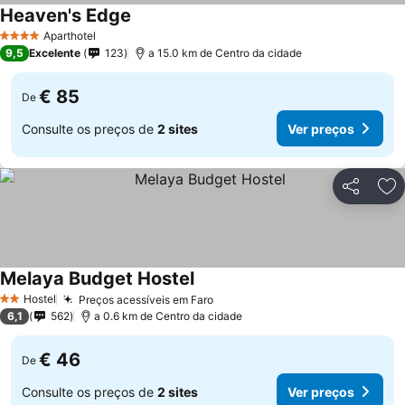
Heaven's Edge
Aparthotel
4 Estrelas
9,5
Excelente
123
a 15.0 km de Centro da cidade
€ 85
De
Consulte os preços de
2 sites
Ver preços
Partilhar
Ad
Melaya Budget Hostel
Hostel
Preços acessíveis em Faro
2 Estrelas
6,1
562
a 0.6 km de Centro da cidade
€ 46
De
Consulte os preços de
2 sites
Ver preços