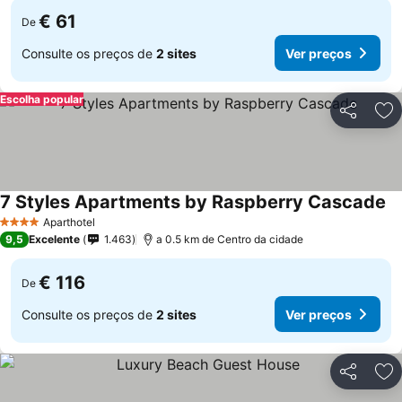
€ 61
De
Consulte os preços de
2 sites
Ver preços
Escolha popular
Partilhar
Ad
7 Styles Apartments by Raspberry Cascade
Aparthotel
4 Estrelas
9,5
Excelente
1.463
a 0.5 km de Centro da cidade
€ 116
De
Consulte os preços de
2 sites
Ver preços
Partilhar
Ad