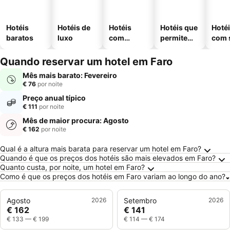
Hotéis
Hotéis de
Hotéis
Hotéis que
Hoté
baratos
luxo
com
permitem
com 
piscinas
animais
Quando reservar um hotel em Faro
Mês mais barato: Fevereiro
€ 76
por noite
Preço anual típico
€ 111
por noite
Mês de maior procura: Agosto
€ 162
por noite
Perguntas Frequentes sobre Faro
Qual é a altura mais barata para reservar um hotel em Faro?
Quando é que os preços dos hotéis são mais elevados em Faro?
Quanto custa, por noite, um hotel em Faro?
Como é que os preços dos hotéis em Faro variam ao longo do ano?
Agosto
2026
Setembro
2026
€ 162
€ 141
€ 133
—
€ 199
€ 114
—
€ 174