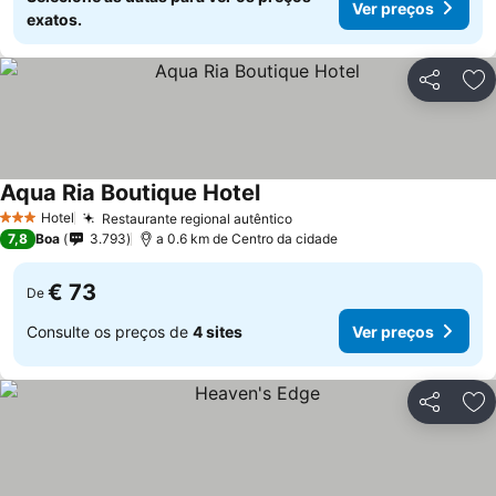
Ver preços
exatos.
Partilhar
Ad
Aqua Ria Boutique Hotel
Hotel
Restaurante regional autêntico
3 Estrelas
7,8
Boa
3.793
a 0.6 km de Centro da cidade
€ 73
De
Consulte os preços de
4 sites
Ver preços
Partilhar
Ad