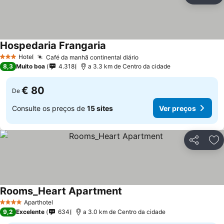
Hospedaria Frangaria
Hotel
Café da manhã continental diário
3 Estrelas
8,3
Muito boa
4.318
a 3.3 km de Centro da cidade
€ 80
De
Consulte os preços de
15 sites
Ver preços
Partilhar
Ad
Rooms_Heart Apartment
Aparthotel
4 Estrelas
9,2
Excelente
634
a 3.0 km de Centro da cidade