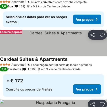
Aparthotel
Quartos privativos com cozinha completa
4 Estrelas
7,6
Boa
152
a 0.9 km de Centro da cidade
Selecione as datas para ver os preços
Ver preços
exatos.
Escolha popular
Partilhar
Ad
Cardeal Suites & Apartments
Aparthotel
Localização central perto de locais históricos
4 Estrelas
9,8
Excelente
1.316
a 0.3 km de Centro da cidade
€ 172
De
Consulte os preços de
4 sites
Ver preços
Partilhar
Ad