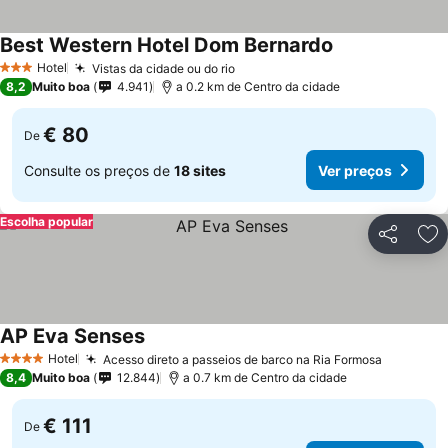
Best Western Hotel Dom Bernardo
Hotel
Vistas da cidade ou do rio
3 Estrelas
8,2
Muito boa
4.941
a 0.2 km de Centro da cidade
€ 80
De
Consulte os preços de
18 sites
Ver preços
Escolha popular
Partilhar
Ad
AP Eva Senses
Hotel
Acesso direto a passeios de barco na Ria Formosa
4 Estrelas
8,4
Muito boa
12.844
a 0.7 km de Centro da cidade
€ 111
De