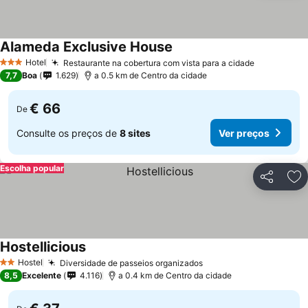
Alameda Exclusive House
Hotel
Restaurante na cobertura com vista para a cidade
3 Estrelas
7,7
Boa
1.629
a 0.5 km de Centro da cidade
€ 66
De
Consulte os preços de
8 sites
Ver preços
Escolha popular
Partilhar
Ad
Hostellicious
Hostel
Diversidade de passeios organizados
2 Estrelas
8,5
Excelente
4.116
a 0.4 km de Centro da cidade