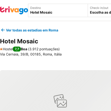
Destino
Check-in/out
Escolha as 
Ver todas as estadias em Roma
Hotel Mosaic
Hostel
Boa
(
3.912 pontuações
)
7,7
1 Estrelas
Via Cernaia, 39/B, 00185, Roma, Itália