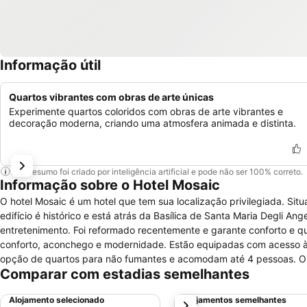
Informação útil
Quartos vibrantes com obras de arte únicas
Experimente quartos coloridos com obras de arte vibrantes e
decoração moderna, criando uma atmosfera animada e distinta.
Este resumo foi criado por inteligência artificial e pode não ser 100% correto.
Informação sobre o Hotel Mosaic
O hotel Mosaic é um hotel que tem sua localização privilegiada. Situ
edifício é histórico e está atrás da Basílica de Santa Maria Degli An
entretenimento. Foi reformado recentemente e garante conforto e 
conforto, aconchego e modernidade. Estão equipadas com acesso à w
opção de quartos para não fumantes e acomodam até 4 pessoas. O ho
Comparar com estadias semelhantes
para pessoas com mobilidade reduzida, recepção 24 horas, depósito
TV. Para a comodidade, os hóspedes desfrutarão de terraço, bar e 
Alojamento selecionado
Alojamentos semelhantes
próximo