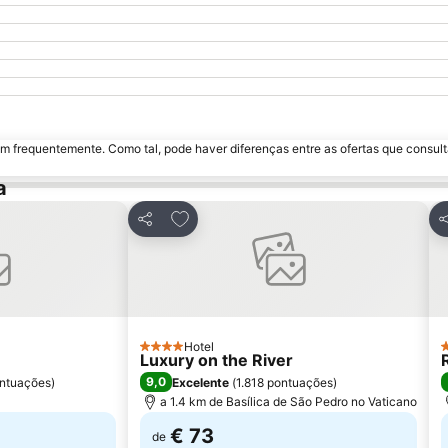
m frequentemente. Como tal, pode haver diferenças entre as ofertas que consult
a
avoritos
Adicionar aos favoritos
Partilhar
P
Hotel
4 Estrelas
3
Luxury on the River
9,0
ntuações
)
Excelente
(
1.818 pontuações
)
a 1.4 km de Basílica de São Pedro no Vaticano
€ 73
de