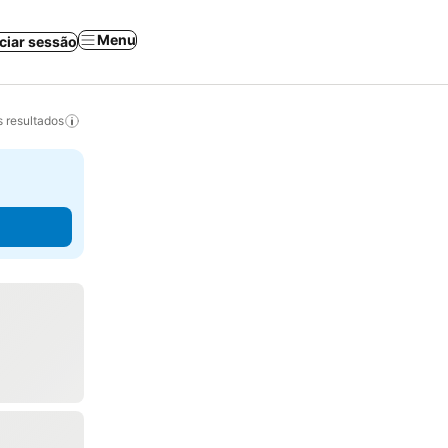
Menu
iciar sessão
 resultados