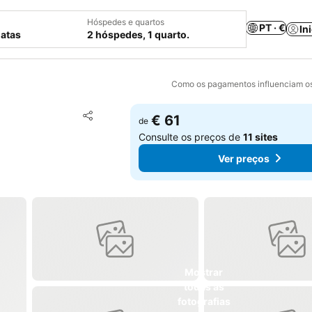
Hóspedes e quartos
PT · €
In
datas
2 hóspedes, 1 quarto.
Como os pagamentos influenciam os
Adicionar aos favoritos
€ 61
de
Partilhar
Consulte os preços de
11 sites
Ver preços