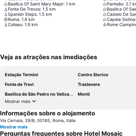
Basilica Of Saint Mary Major
:
1
km
Panteão
:
2.1
k
Fonte De Trevos
:
1.5
km
Basilica Of Sa
Spanish Steps
:
1.5
km
Castelo De Sa
Roma
:
1.6
km
Capela Sistina
Coliseu
:
1.9
km
Rome Ciampino
Veja as atrações nas imediações
Estação Termini
Centro Storico
Fonte de Trevi
Trastevere
Basílica de São Pedro no Vaticano
Monti
Mostrar mais
Informações sobre o alojamento
Via Cernaia, 39/B, 00185, Roma, Itália
Mostrar mais
Perguntas frequentes sobre Hotel Mosaic