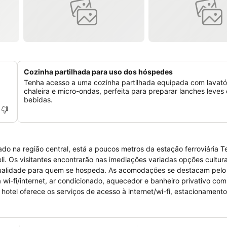
Cozinha partilhada para uso dos hóspedes
Tenha acesso a uma cozinha partilhada equipada com lavatór
chaleira e micro-ondas, perfeita para preparar lanches leves 
bebidas.
ado na região central, está a poucos metros da estação ferroviária T
geli. Os visitantes encontrarão nas imediações variadas opções cultura
qualidade para quem se hospeda. As acomodações se destacam pelo 
i-fi/internet, ar condicionado, aquecedor e banheiro privativo co
tel oferece os serviços de acesso à internet/wi-fi, estacionamento
 de bagagens, cofre na recepção, recepção com sala de estar (lobb
lanchonete.