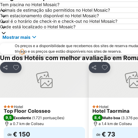
Tem piscina no Hotel Mosaic?
Animais de estimação são permitidos no Hotel Mosaic?
Tem estacionamento disponível no Hotel Mosaic?
Qual é o horário de check-in e check-out no Hotel Mosaic?
Onde está localizado o Hotel Mosaic?
Mostrar mais
Os preços e a disponibilidade que recebemos dos sites de reserva muda
trivago e os preços que estão disponíveis nos sites de reserva.
Um dos Hotéis com melhor avaliação em Rom
Adicionar aos favoritos
Adicionar aos f
Partilhar
Partilhar
Hotel
Hotel
3 Estrelas
2 Estrelas
Top Floor Colosseo
Hotel Taormina
9,5
8,4
Excelente
(
1.721 pontuações
)
Muito boa
(
3.376 po
a 0.7 km de Coliseu
a 1.4 km de Coliseu
€ 150
€ 73
de
de