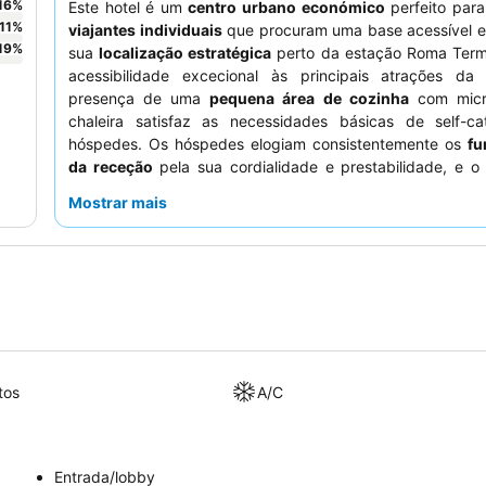
16
%
Este hotel é um
centro urbano económico
perfeito par
11
%
viajantes individuais
que procuram uma base acessível 
19
%
sua
localização estratégica
perto da estação Roma Termi
acessibilidade excecional às principais atrações da
presença de uma
pequena área de cozinha
com micr
chaleira satisfaz as necessidades básicas de self-ca
hóspedes. Os hóspedes elogiam consistentemente os
fu
da receção
pela sua cordialidade e prestabilidade, e o
café da manhã gratuito é um toque agradável. Para u
Mostrar mais
mais confortável, considere solicitar um quarto que 
recentemente renovado, pois o ar condicionado
inconsistente.
tos
A/C
Entrada/lobby