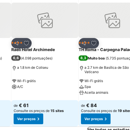
itos
Adicionar aos favoritos
Adicionar aos fav
Hotel
Hotel
4 Estrelas
4 Estrelas
Partilhar
Partilhar
Raeli Hotel Archimede
TH Roma - Carpegna Pala
6,6
8,3
s
)
(
4.098 pontuações
)
Muito boa
(
5.735 pontua
a 1.8 km de Coliseu
a 2.7 km de Basílica de São
Vaticano
Wi-Fi grátis
Wi-Fi grátis
A/C
Spa
Aceita animais
Ver preços
Ver preços
€ 61
€ 84
de
de
Consulte os preços de
15 sites
Consulte os preços de
19 site
Ver preços
Ver preços
Ver todas as estadia