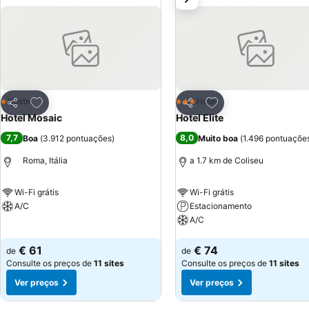
Adicionar aos favoritos
Adicionar aos favor
Hostel
Hotel
1 Estrelas
3 Estrelas
Partilhar
Partilhar
Hotel Mosaic
Hotel Elite
7,7
8,0
Boa
(
3.912 pontuações
)
Muito boa
(
1.496 pontuaçõe
Roma, Itália
a 1.7 km de Coliseu
Wi-Fi grátis
Wi-Fi grátis
A/C
Estacionamento
A/C
Ver preços
Ver preços
€ 61
€ 74
de
de
Consulte os preços de
11 sites
Consulte os preços de
11 sites
Ver preços
Ver preços