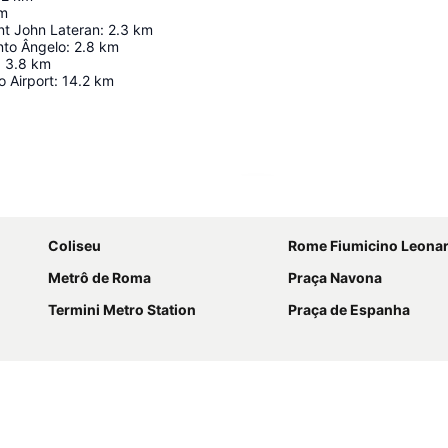
m
int John Lateran
:
2.3
km
nto Ângelo
:
2.8
km
:
3.8
km
 Airport
:
14.2
km
Ampliar mapa
Coliseu
Rome Fiumicino Leonardo da Vinci Interna
Metrô de Roma
Praça Navona
Termini Metro Station
Praça de Espanha