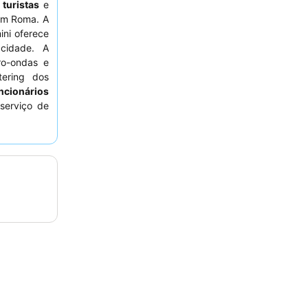
a
turistas
e
em Roma. A
ni oferece
 cidade. A
o-ondas e
tering dos
ncionários
 serviço de
ma estadia
tenha sido
 pode ser