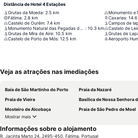
Distância de Hotel 4 Estações
Grutas da Moeda
:
2.5
km
Fátima
:
2.8
km
Caxarias
:
14.6
Castelo de Ourém
:
7.4
km
Monumento Natural das Pegadas de Dinossáurios de Ourém/Torres Novas
:
10.3
km
Castelo de Lei
Grutas de Mira de Aire
:
10.5
km
Grutas de Lap
Castelo de Porto de Mós
:
12.5
km
Aeroporto Hu
Veja as atrações nas imediações
Baía de São Martinho do Porto
Praia da Nazaré
Praia de Vieira
Basílica de Nossa Senhora do Rosário de F
Mosteiro de Alcobaça
Praia de São Pedro de Moel
Mostrar mais
Informações sobre o alojamento
R. Jacinta Marto 24, 2495-450, Fátima, Portugal