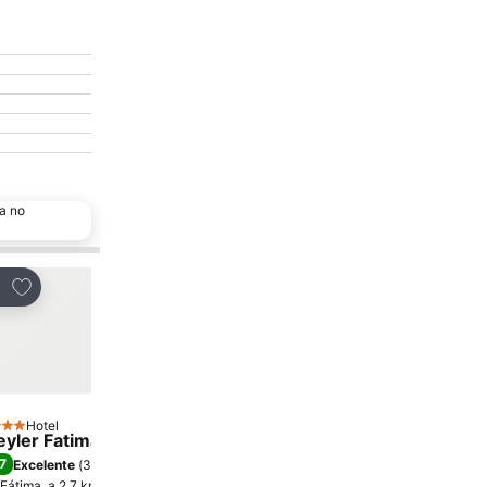
a no
Adicionar aos favoritos
Adicionar aos favor
tilhar
Partilhar
Hotel
Hotel
strelas
3 Estrelas
eyler Fatima Hotel & Congress
Hotel Rosa Mística by 
7
8,0
Excelente
(
3.791 pontuações
)
Muito boa
(
3.805 pontuaç
Fátima, a 2.7 km de Centro da cidade
Fátima, a 1.8 km de Centro d