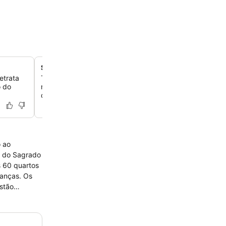
Serviço de recepção 24 horas
etrata
Tenha uma estadia realmente tranquila com a conveniê
o do
recepção 24 horas, garantindo que a assistência estej
disponível.
o ao
to do Sagrado
ianças. Os
stão
staurantes,
ades para