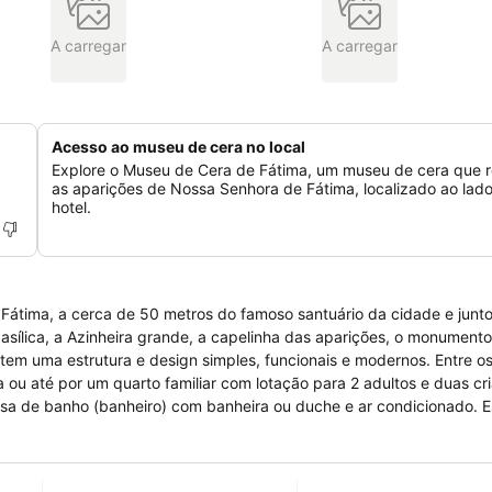
A carregar
A carregar
Acesso ao museu de cera no local
Explore o Museu de Cera de Fátima, um museu de cera que r
as aparições de Nossa Senhora de Fátima, localizado ao lad
hotel.
e Fátima, a cerca de 50 metros do famoso santuário da cidade e junt
basílica, a Azinheira grande, a capelinha das aparições, o monumen
strutura e design simples, funcionais e modernos. Entre os 60 quartos
ou até por um quarto familiar com lotação para 2 adultos e duas cr
asa de banho (banheiro) com banheira ou duche e ar condicionado. E
ção permanente 24 h por dia, ar condicionado, cofre, um bar, dois re
 elevador, rede wifi gratuita e acessível em todo o hotel e comodid
ito pagamento com cartão de crédito.