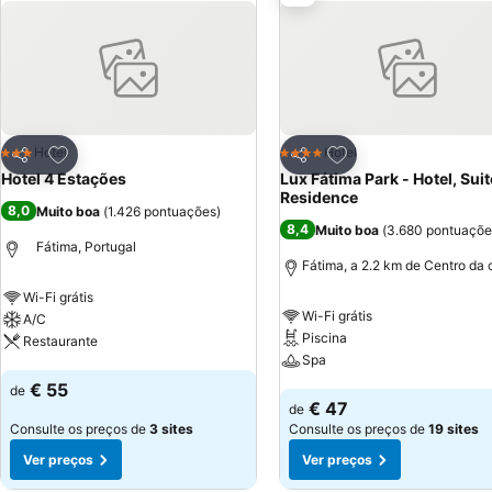
Adicionar aos favoritos
Adicionar aos favor
Hotel
Hotel
3 Estrelas
4 Estrelas
Partilhar
Partilhar
Hotel 4 Estações
Lux Fátima Park - Hotel, Suit
Residence
8,0
Muito boa
(
1.426 pontuações
)
8,4
Muito boa
(
3.680 pontuaçõe
Fátima, Portugal
Fátima, a 2.2 km de Centro da 
Wi-Fi grátis
Wi-Fi grátis
A/C
Piscina
Restaurante
Spa
Ver preços
€ 55
de
Ver preços
€ 47
de
Consulte os preços de
3 sites
Consulte os preços de
19 sites
Ver preços
Ver preços