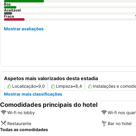
Boa
Aceitável
Fraca
Mostrar avaliações
Aspetos mais valorizados desta estadia
Localização
•
9,0
Limpeza
•
8,4
Instalações e comod
Mostrar mais classificações
Comodidades principais do hotel
Wi-fi no lobby
Wi-fi nos quar
Restaurante
Bar no hotel
Todas as comodidades