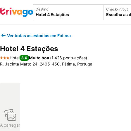
Destino
Check-in/out
Escolha as 
Ver todas as estadias em Fátima
Hotel 4 Estações
Hotel
Muito boa
(
1.426 pontuações
)
8,0
3 Estrelas
R. Jacinta Marto 24, 2495-450, Fátima, Portugal
A carregar