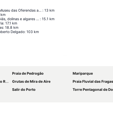
Monumento e Museu das Oferendas ao Soldado Desconhecido
:
13
km
km
Campos de lapiás, dolinas e algares das serras da Mendiga e S. Bento
:
15.1
km
ria
:
17.1
km
as
:
18.8
km
mberto Delgado
:
103
km
Ampliar mapa
Praia de Pedrogão
Mariparque
átima
Grutas de Mira de Aire
Praia Fluvial das Fragas de
Salir do Porto
Torre Pentagonal de D