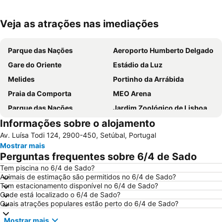
Veja as atrações nas imediações
Ampliar mapa
Parque das Nações
Aeroporto Humberto Delgado
Gare do Oriente
Estádio da Luz
Melides
Portinho da Arrábida
Praia da Comporta
MEO Arena
Parque das Nações
Jardim Zoológico de Lisboa
Informações sobre o alojamento
Pavilhão Atlântico
Passeio Marítimo de Algés
Av. Luísa Todi 124, 2900-450, Setúbal, Portugal
Benfica
Baixa de Lisboa
Mostrar mais
Parque Eduardo VII
Praça de Touros de Campo Pequeno
Perguntas frequentes sobre 6/4 de Sado
Estação de Caminhos de Ferro de Sete Rios
Belém
Tem piscina no 6/4 de Sado?
Animais de estimação são permitidos no 6/4 de Sado?
Avenida da Liberdade
da Figueirinha
Tem estacionamento disponível no 6/4 de Sado?
Marquês de Pombal
Estádio do Restelo
Onde está localizado o 6/4 de Sado?
Quais atrações populares estão perto do 6/4 de Sado?
Fonte da Telha
Praia Tróia Mar
Mostrar mais