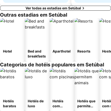
Ver todas as estadias em Setúbal
Outras estadias em Setúbal
Hotel
Bed and
Aparthotel
Resorts
Host
breakfasts
Categorias de hotéis populares em Setúbal
Hotéis
Hotéis de
Hotéis
Hotéis que
Hoté
baratos
luxo
com
permitem
com 
piscinas
animais