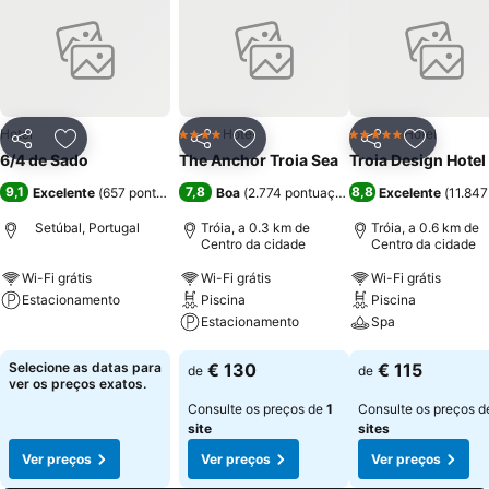
Hotel
Hotel
Hotel
4 Estrelas
5 Estrelas
Partilhar
Adicionar aos favoritos
Partilhar
Adicionar aos favoritos
Partilhar
Adicionar
6/4 de Sado
The Anchor Troia Sea
Troia Design Hotel
9,1
7,8
8,8
Excelente
(
657 pontuações
)
Boa
(
2.774 pontuações
)
Excelente
(
11.847
Setúbal, Portugal
Tróia, a 0.3 km de
Tróia, a 0.6 km de
Centro da cidade
Centro da cidade
Wi-Fi grátis
Wi-Fi grátis
Wi-Fi grátis
Estacionamento
Piscina
Piscina
Estacionamento
Spa
Ver preços
Ver preços
Ver preços
Selecione as datas para
€ 130
€ 115
de
de
ver os preços exatos.
Consulte os preços de
1
Consulte os preços 
site
sites
Ver preços
Ver preços
Ver preços