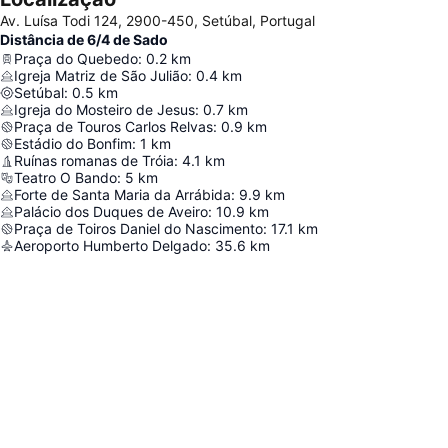
Av. Luísa Todi 124, 2900-450, Setúbal, Portugal
Distância de 6/4 de Sado
Praça do Quebedo
:
0.2
km
Igreja Matriz de São Julião
:
0.4
km
Setúbal
:
0.5
km
Igreja do Mosteiro de Jesus
:
0.7
km
Praça de Touros Carlos Relvas
:
0.9
km
Estádio do Bonfim
:
1
km
Ruínas romanas de Tróia
:
4.1
km
Teatro O Bando
:
5
km
Forte de Santa Maria da Arrábida
:
9.9
km
Palácio dos Duques de Aveiro
:
10.9
km
Praça de Toiros Daniel do Nascimento
:
17.1
km
Aeroporto Humberto Delgado
:
35.6
km