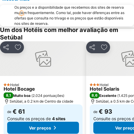
Parque Natural da Arrabida
Campo Grande
Os preços e a disponibilidade que recebemos dos sites de reserva
Lagoa de Albufeira
do Ouro Sesimbra
mudam frequentemente. Como tal, pode haver diferenças entre as
Tróia Beach
Alcântara
ofertas que consulta no trivago e os preços que estão disponíveis
nos sites de reserva.
Oceanário de Lisboa
Praia da Caparica
Um dos Hotéis com melhor avaliação em
Chiado
Fundaçao Champalimaud
Setúbal
Praia da Lagoa de Santo André
Alvalade
Partilhar
Adicionar aos favoritos
Partilhar
Adicionar aos
Praça do Rossio
Gare do Oriente
Centro Comercial Vasco da Gama
Centro Colombo
Estádio José Alvalade
Wonderland Lisboa
Algés Beach
Lumiar
Hotel
Hotel
2 Estrelas
Coliseu dos Recreios
Praia da Ribeira do Cavalo
3 Estrelas
Hotel Bocage
Hotel Solaris
8,1
8,6
Muito boa
(
2.024 pontuações
)
Excelente
(
1.425 po
Galapinhos Beach
Praça do Comércio
Setúbal, a 0.2 km de Centro da cidade
Setúbal, a 0.5 km de C
Telheiras
Bairro Alto
€ 61
€ 93
de
de
Consulte os preços de
4 sites
Consulte os preços 
Ver preços
Ver preç