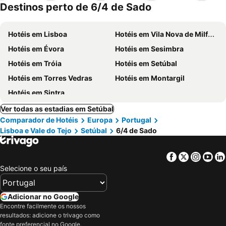
Destinos perto de 6/4 de Sado
Hotéis em Lisboa
Hotéis em Vila Nova de Milfontes
Hotéis em Évora
Hotéis em Sesimbra
Hotéis em Tróia
Hotéis em Setúbal
Hotéis em Torres Vedras
Hotéis em Montargil
Hotéis em Sintra
Ver todas as estadias em Setúbal
Comparador de Hotéis
Europa
Portugal
Lisboa e Vale do Tejo
Setúbal
6/4 de Sado
Facebook
Twitter
Insta
Yo
Selecione o seu país
Adicionar no Google
Encontre facilmente os nossos
resultados: adicione o trivago como
fonte preferencial no Google.