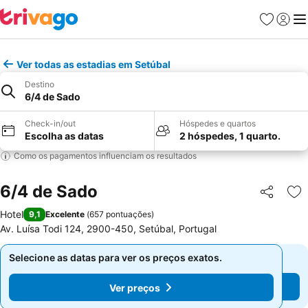
Favoritos
Iniciar
Me
Ver todas as estadias em Setúbal
Destino
6/4 de Sado
Check-in/out
Hóspedes e quartos
Escolha as datas
2 hóspedes, 1 quarto.
Como os pagamentos influenciam os resultados
6/4 de Sado
Partilhar
Ad
Hotel
9,1
Excelente
(
657 pontuações
)
Av. Luísa Todi 124, 2900-450, Setúbal, Portugal
Selecione as datas para ver os preços exatos.
Selecione as datas para ver os preços exatos.
Ver preços
Ver preços