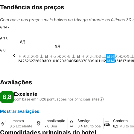
Tendência dos preços
Com base nos preços mais baixos no trivago durante os últimos 30 
€ 147
€ 75
8月
月, 8月 24
€ 147
火, 8月 25
€ 147
水, 8月 26
€ 147
木, 8月 27
€ 147
金, 8月 28
€ 147
土, 8月 29
€ 147
日, 8月 30
€ 147
月, 8月 31
€ 147
水, 9月
€ 126
木, 
€ 1
金,
€ 
土, 9月 05
€ 123
日, 9月 06
€ 123
日, 9月 13
€ 123
土, 9月 12
€ 122
9月
火, 9月 01
€ 103
水, 9月 02
€ 103
木, 9月 03
€ 103
金, 9月 04
€ 103
月, 9月 07
€ 103
火, 9月 08
€ 103
水, 9月 09
€ 103
木, 9月 10
€ 103
金, 9月 11
€ 103
月, 9月 14
€ 103
火, 9月 
€ 103
€ 0
月
火
水
木
金
土
日
月
火
水
木
金
土
日
月
火
水
木
金
土
日
月
火
水
木
金
土
24
25
26
27
28
29
30
31
01
02
03
04
05
06
07
08
09
10
11
12
13
14
15
16
17
18
1
Avaliações
Excelente
8,8
com base em 1.026 pontuações nos principais
sites
Mostrar avaliações
Limpeza
Localização
Serviço
Conforto
8,5
Excelente
7,6
Boa
8,4
Muito boa
8,2
Muito b
Comodidades principais do hotel