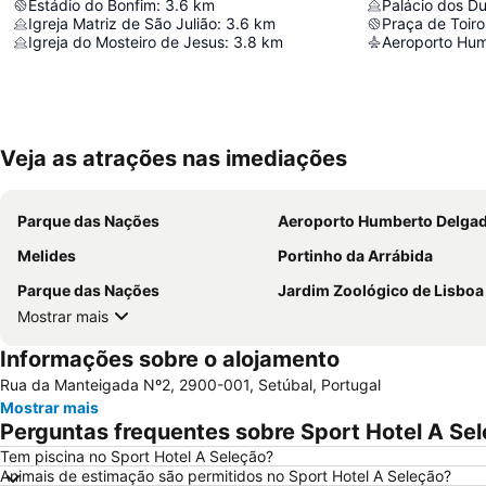
Estádio do Bonfim
:
3.6
km
Palácio dos D
Igreja Matriz de São Julião
:
3.6
km
Praça de Toir
Igreja do Mosteiro de Jesus
:
3.8
km
Aeroporto Hu
Veja as atrações nas imediações
Parque das Nações
Aeroporto Humberto Delga
Melides
Portinho da Arrábida
Parque das Nações
Jardim Zoológico de Lisboa
Mostrar mais
Informações sobre o alojamento
Rua da Manteigada Nº2, 2900-001, Setúbal, Portugal
Mostrar mais
Perguntas frequentes sobre Sport Hotel A Se
Tem piscina no Sport Hotel A Seleção?
Animais de estimação são permitidos no Sport Hotel A Seleção?