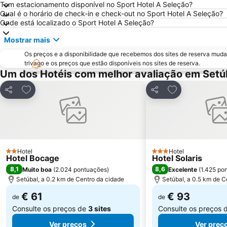
Tem estacionamento disponível no Sport Hotel A Seleção?
Qual é o horário de check-in e check-out no Sport Hotel A Seleção?
Onde está localizado o Sport Hotel A Seleção?
Mostrar mais
Os preços e a disponibilidade que recebemos dos sites de reserva muda
trivago e os preços que estão disponíveis nos sites de reserva.
Um dos Hotéis com melhor avaliação em Setú
Adicionar aos favoritos
Adicionar aos f
Partilhar
Partilhar
Hotel
Hotel
2 Estrelas
3 Estrelas
Hotel Bocage
Hotel Solaris
8,1
8,6
Muito boa
(
2.024 pontuações
)
Excelente
(
1.425 po
Setúbal, a 0.2 km de Centro da cidade
Setúbal, a 0.5 km de C
€ 61
€ 93
de
de
Consulte os preços de
3 sites
Consulte os preços 
Ver preços
Ver preç