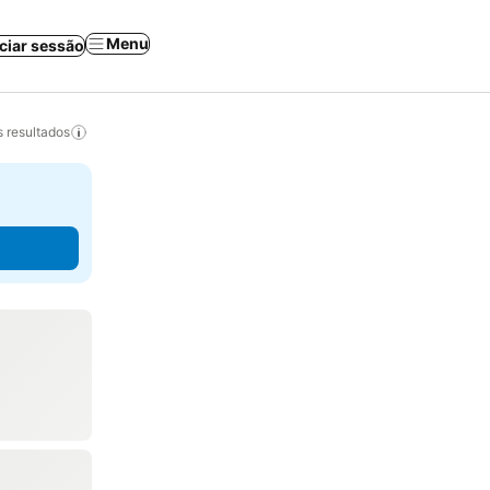
Menu
iciar sessão
 resultados