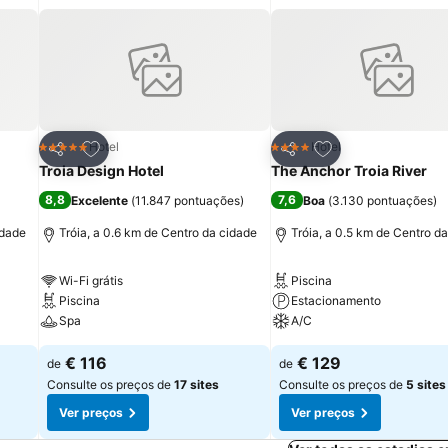
itos
Adicionar aos favoritos
Adicionar aos fav
Hotel
Hotel
5 Estrelas
4 Estrelas
Partilhar
Partilhar
Troia Design Hotel
The Anchor Troia River
8,8
7,6
Excelente
(
11.847 pontuações
)
Boa
(
3.130 pontuações
)
idade
Tróia, a 0.6 km de Centro da cidade
Tróia, a 0.5 km de Centro d
Wi-Fi grátis
Piscina
Piscina
Estacionamento
Spa
A/C
€ 116
€ 129
de
de
Consulte os preços de
17 sites
Consulte os preços de
5 sites
Ver preços
Ver preços