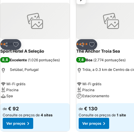
seja no âmbito do turismo, seja no âmbito empresarial.
Adicionar aos favoritos
Adicionar aos favor
Hotel
Hotel
2 Estrelas
4 Estrelas
Partilhar
Partilhar
Sport Hotel A Seleção
The Anchor Troia Sea
8,8
7,8
Excelente
(
1.026 pontuações
)
Boa
(
2.774 pontuações
)
Setúbal, Portugal
Tróia, a 0.3 km de Centro da c
Wi-Fi grátis
Wi-Fi grátis
Piscina
Piscina
Spa
Estacionamento
€ 92
€ 130
de
de
Consulte os preços de
4 sites
Consulte os preços de
1 site
Ver preços
Ver preços