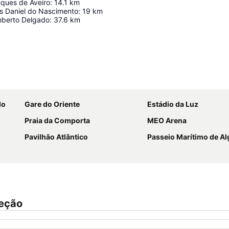
uques de Aveiro
:
14.1
km
os Daniel do Nascimento
:
19
km
mberto Delgado
:
37.6
km
Ampliar mapa
do
Gare do Oriente
Estádio da Luz
Praia da Comporta
MEO Arena
Pavilhão Atlântico
Passeio Marítimo de Al
leção