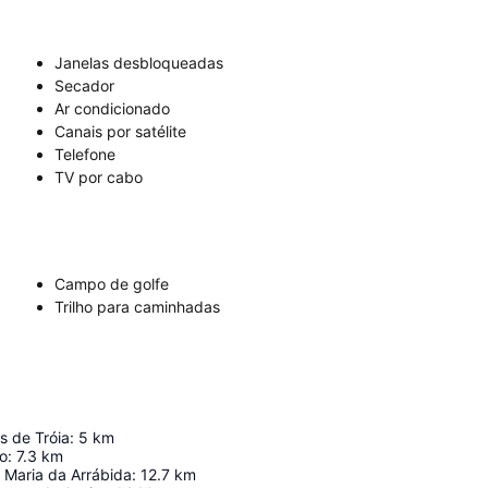
Janelas desbloqueadas
Secador
Ar condicionado
Canais por satélite
Telefone
TV por cabo
Campo de golfe
Trilho para caminhadas
s de Tróia
:
5
km
o
:
7.3
km
 Maria da Arrábida
:
12.7
km