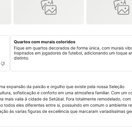
Quartos com murais coloridos
Fique em quartos decorados de forma única, com murais vib
inspirados em jogadores de futebol, adicionando um toque art
distinto.
uma expansão da paixão e orgulho que existe pela nossa Seleção
ltura, sofisticação e conforto em uma atmosfera familiar. Com um c
 Setúbal. Fora totalmente remodelado, com uma
ção às varias figuras de excelência que marcaram variadíssimas g
os seus embaixadores do futebol. A localização privilegiada do
históricas, às suas praias de excelência,ao seu comercio tradicional
referência e permitem-lhe satisfazer as necessidades dos clientes e