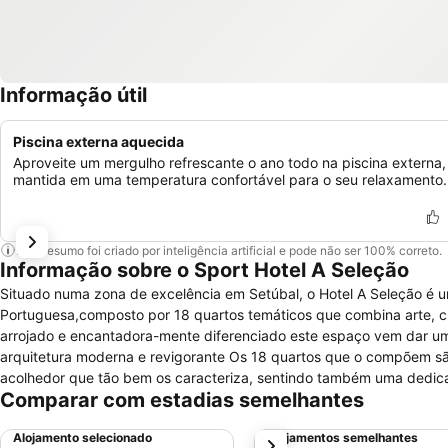
Informação útil
Piscina externa aquecida
Aproveite um mergulho refrescante o ano todo na piscina externa,
mantida em uma temperatura confortável para o seu relaxamento.
Este resumo foi criado por inteligência artificial e pode não ser 100% correto.
Informação sobre o Sport Hotel A Seleção
Situado numa zona de excelência em Setúbal, o Hotel A Seleção é 
Portuguesa,composto por 18 quartos temáticos que combina arte, cu
arrojado e encantadora-mente diferenciado este espaço vem dar uma mais valia à cidade de
arquitetura moderna e revigorante Os 18 quartos que o compõem são todos eles diferentes entre si, possuindo em comum o ambiente requintado e
acolhedor que tão bem os caracteriza, sentindo também uma dedica
Comparar com estadias semelhantes
desportivas, sendo este hotel um exemplo de como Portugal tem um enorme afeto pel
hotel, bem como os fáceis acessos à península de Setúbal, às zonas 
Alojamento selecionado
Alojamentos semelhantes
próximo
das serras,à sua gastronomia e às zonas industriais fazem dele uma 