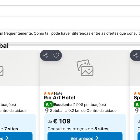
m frequentemente. Como tal, pode haver diferenças entre as ofertas que consult
bal
avoritos
Adicionar aos favoritos
Partilhar
Par
Hotel
3 Estrelas
2 E
Rio Art Hotel
Sp
9,4
8,
ntuações
)
Excelente
(
1.908 pontuações
)
entro da cidade
Setúbal, a 0.2 km de Centro da cidade
€ 109
de
d
de
7 sites
Consulte os preços de
8 sites
C
os
Ver preços