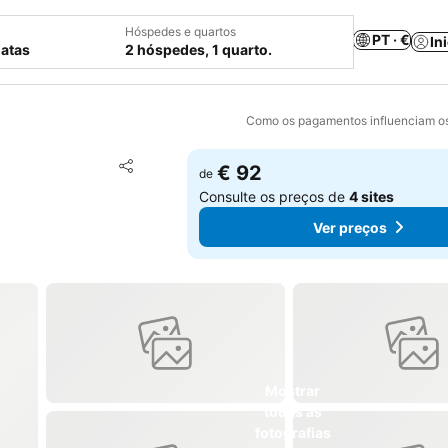
Hóspedes e quartos
PT · €
In
datas
2 hóspedes, 1 quarto.
Como os pagamentos influenciam os
Adicionar aos favoritos
€ 92
de
Partilhar
Consulte os preços de
4 sites
Ver preços