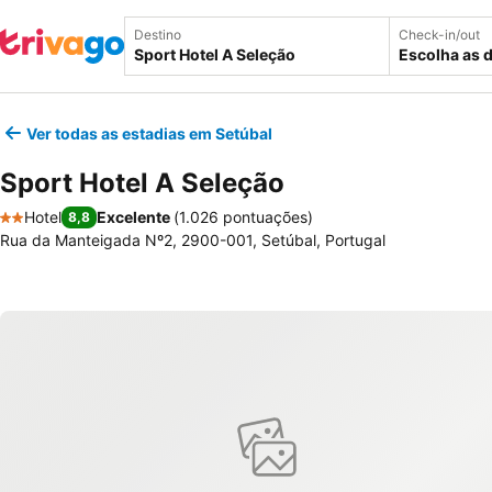
Destino
Check-in/out
Escolha as 
Ver todas as estadias em Setúbal
Sport Hotel A Seleção
Hotel
Excelente
(
1.026 pontuações
)
8,8
2 Estrelas
Rua da Manteigada Nº2, 2900-001, Setúbal, Portugal