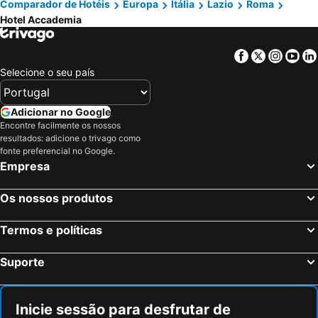
Comparador de Hotéis
Europa
Itália
Lazio
Roma
Hotel Accademia
Facebook
Twitter
Insta
Yo
Selecione o seu país
Adicionar no Google
Encontre facilmente os nossos
resultados: adicione o trivago como
fonte preferencial no Google.
Empresa
Os nossos produtos
Termos e políticas
Suporte
Inicie sessão para desfrutar de