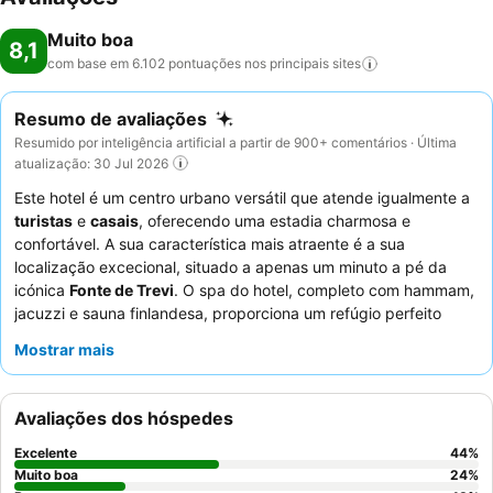
Muito boa
8,1
com base em 6.102 pontuações nos principais
sites
Resumo de avaliações
Resumido por inteligência artificial a partir de 900+ comentários · Última
atualização: 30 Jul 2026
Este hotel é um centro urbano versátil que atende igualmente a
turistas
e
casais
, oferecendo uma estadia charmosa e
confortável. A sua característica mais atraente é a sua
localização excecional, situado a apenas um minuto a pé da
icónica
Fonte de Trevi
. O spa do hotel, completo com hammam,
jacuzzi e sauna finlandesa, proporciona um refúgio perfeito
após um dia de exploração. Os hócios elogiam
Mostrar mais
consistentemente a simpatia excecional do
staff
e o pequeno-
almoço variado e abundante, que inclui café fresco e opções
sem glúten. Para uma experiência verdadeiramente memorável,
Avaliações dos hóspedes
considere reservar um quarto renovado pelo seu design
espaçoso e moderno e isolamento acústico eficaz.
Excelente
44
%
Muito boa
24
%