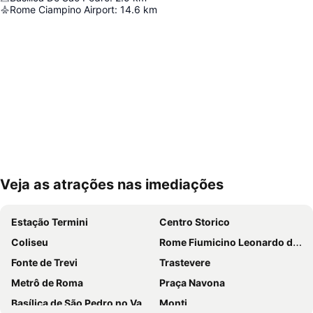
Rome Ciampino Airport
:
14.6
km
Veja as atrações nas imediações
Ampliar mapa
Estação Termini
Centro Storico
Coliseu
Rome Fiumicino Leonardo da Vinci International Airport
Fonte de Trevi
Trastevere
Metrô de Roma
Praça Navona
Basílica de São Pedro no Vaticano
Monti