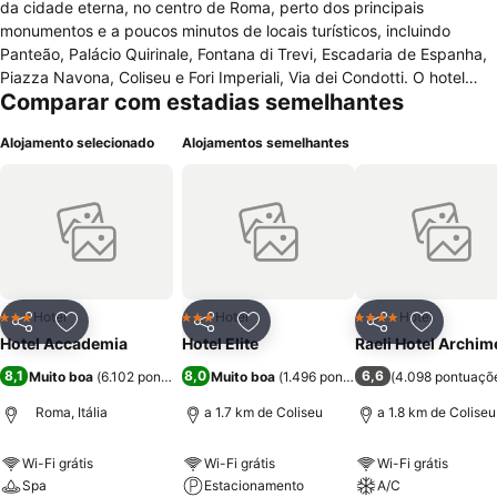
da cidade eterna, no centro de Roma, perto dos principais
monumentos e a poucos minutos de locais turísticos, incluindo
Panteão, Palácio Quirinale, Fontana di Trevi, Escadaria de Espanha,
Piazza Navona, Coliseu e Fori Imperiali, Via dei Condotti. O hotel
Comparar com estadias semelhantes
coloca a disposição 75 quartos em 5 andares, equipados com
conforto e modernidade, incluindo minibar, ar condicionado,
Alojamento selecionado
Alojamentos semelhantes
telefone com ligação directa, internet Wi-Fi, televisão via satélite,
cofre e casa de banho com duche ou banheira, secador de cabelo e
produtos de toalete. Dispõe também de um elegante hall de entrada
e recepção 24 horas, elevador, acesso para cadeira de rodas, sala
de bagagens, serviço de quarto, lavandaria, restaurante, bar com
ambiente íntimo e requintado, pequeno-almoço buffet americano,
assistência turística e transporte de e para os principais aeroportos.
Hotel
Hotel
Hotel
3 Estrelas
3 Estrelas
4 Estrelas
Partilhar
Adicionar aos favoritos
Partilhar
Adicionar aos favoritos
Partilhar
Adicionar
Hotel Accademia
Hotel Elite
Raeli Hotel Archi
8,1
8,0
6,6
Muito boa
(
6.102 pontuações
)
Muito boa
(
1.496 pontuações
(
)
4.098 pontuaçõ
Roma, Itália
a 1.7 km de Coliseu
a 1.8 km de Coliseu
Wi-Fi grátis
Wi-Fi grátis
Wi-Fi grátis
Spa
Estacionamento
A/C