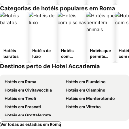
Categorias de hotéis populares em Roma
Hotéis
Hotéis de
Hotéis
Hotéis que
Hoté
baratos
luxo
com
permitem
com 
piscinas
animais
Destinos perto de Hotel Accademia
Hotéis em Roma
Hotéis em Fiumicino
Hotéis em Civitavecchia
Hotéis em Ciampino
Hotéis em Tivoli
Hotéis em Monterotondo
Hotéis em Frascati
Hotéis em Viterbo
Hotéis em Grottaferrata
Ver todas as estadias em Roma