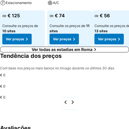
Estacionamento
A/C
Ver preços
Ver preços
Ver preços
€ 125
€ 74
€ 56
de
de
de
Consulte os preços de
Consulte os preços de
11
Consulte os preços d
10 sites
sites
13 sites
Ver preços
Ver preços
Ver preços
Ver todas as estadias em Roma
Tendência dos preços
Com base nos preços mais baixos no trivago durante os últimos 30 dias
€ 0
€ 0
€ 0
Avaliações