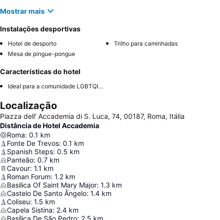
Mostrar mais
Instalações desportivas
Hotel de desporto
Trilho para caminhadas
Mesa de pingue-pongue
Características do hotel
Ideal para a comunidade LGBTQIA+
Localização
Piazza dell' Accademia di S. Luca, 74, 00187, Roma, Itália
Distância de Hotel Accademia
Roma
:
0.1
km
Fonte De Trevos
:
0.1
km
Spanish Steps
:
0.5
km
Panteão
:
0.7
km
Cavour
:
1.1
km
Roman Forum
:
1.2
km
Basilica Of Saint Mary Major
:
1.3
km
Castelo De Santo Ângelo
:
1.4
km
Coliseu
:
1.5
km
Capela Sistina
:
2.4
km
Basílica De São Pedro
:
2.5
km