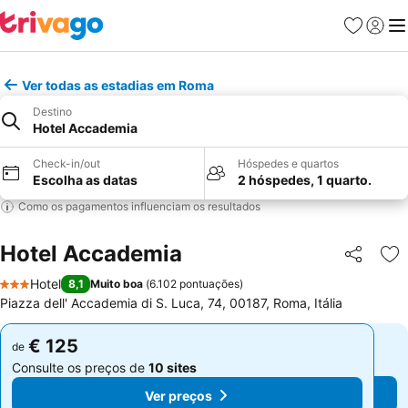
Favoritos
Iniciar
Me
Ver todas as estadias em Roma
Destino
Hotel Accademia
Check-in/out
Hóspedes e quartos
Escolha as datas
2 hóspedes, 1 quarto.
Como os pagamentos influenciam os resultados
Hotel Accademia
Partilhar
Ad
Hotel
8,1
Muito boa
(
6.102 pontuações
)
3 Estrelas
Piazza dell' Accademia di S. Luca, 74, 00187, Roma, Itália
€ 125
€ 125
de
de
Consulte os preços de
10 sites
Consulte os preços de
10 sites
Ver preços
Ver preços