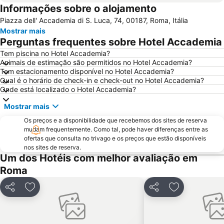
Informações sobre o alojamento
Termini Metro Station
Praça de Espanha
Piazza dell' Accademia di S. Luca, 74, 00187, Roma, Itália
Prati
Panteão
Mostrar mais
Basílica de Santa Maria Maggiore
Barberini - Fontana di Trevi Metro Station
Perguntas frequentes sobre Hotel Accademia
International Airport Roma Ciampino
Praça de São Pedro
Tem piscina no Hotel Accademia?
Animais de estimação são permitidos no Hotel Accademia?
Trevi
Ostia
Tem estacionamento disponível no Hotel Accademia?
Lungotevere Castello & Vaticano
Via del Corso
Qual é o horário de check-in e check-out no Hotel Accademia?
Onde está localizado o Hotel Accademia?
Museu Vaticano
Termas de Caracala
Mostrar mais
Colosseo Metro Station
Spagna Metro Station
Os preços e a disponibilidade que recebemos dos sites de reserva
Estádio Olímpico de Roma
Parioli
mudam frequentemente. Como tal, pode haver diferenças entre as
La Santa Sede
La Sapienza - Città Universitaria
ofertas que consulta no trivago e os preços que estão disponíveis
nos sites de reserva.
Fiera di Roma
Via Nazionale
Um dos Hotéis com melhor avaliação em
Via Veneto Rome
Praça do Popolo
Roma
Ostia Antica
Roma Ostiense Railway Station
Partilhar
Adicionar aos favoritos
Partilhar
Adicionar aos
Nomentano - San Lorenzo
Piazza Campo de' Fiori
Stazione Tiburtina
Piazza della Repubblica