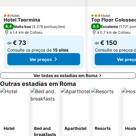
Galleria Borghese
Palazzetto dello Sport
Tiburtina Metro Station
Via Aurelia - Roma
Hotel
Hotel
2 Estrelas
Fórum Romano
Ottaviano - San Pietro - Musei Vaticani Metro Station
3 Estrelas
Hotel Taormina
Top Floor Colosse
8,4
9,5
Muito boa
(
3.376 pontuações
)
Excelente
(
1.721 po
Lido di Ostia Levante
Santa Cecilia in Trastevere
a 1.4 km de Coliseu
a 0.7 km de Coliseu
Santa Maria en Trastevere
San Giovanni
€ 73
€ 150
de
de
Consulte os preços de
15 sites
Consulte os preços 
Ver preços
Ver preç
Ver todas as estadias em Roma
Outras estadias em Roma
Hotel
Bed and
Aparthotel
Resorts
Host
breakfasts