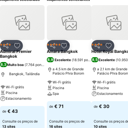
Hotel
Hotel
Hotel
4 Estrelas
5 Estrelas
4 Estrelas
Partilhar
Adicionar aos favoritos
Partilhar
Adicionar aos favoritos
Partilhar
Adicionar
Admiral Premier
Amara Bangkok
Hotel Royal Bangk
Bangkok
8,9
8,5
Excelente
(
18.591 pontuações
Excelente
)
(
10.950
8,3
Muito boa
(
7.764 pontuações
)
a 4.5 km de Grande
a 2.1 km de Grande
Palácio Phra Borom
Palácio Phra Boro
Bangkok, Tailândia
Wi-Fi grátis
Wi-Fi grátis
Wi-Fi grátis
Piscina
Piscina
Piscina
Spa
Estacionamento
Estacionamento
Ver preços
Ver preços
€ 71
€ 30
de
de
Ver preços
€ 43
de
Consulte os preços de
Consulte os preços de
Consulte os preços d
13 sites
16 sites
10 sites