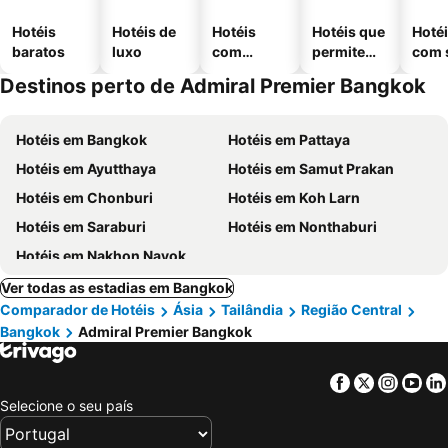
Hotéis
Hotéis de
Hotéis
Hotéis que
Hoté
baratos
luxo
com
permitem
com 
piscinas
animais
Destinos perto de Admiral Premier Bangkok
Hotéis em Bangkok
Hotéis em Pattaya
Hotéis em Ayutthaya
Hotéis em Samut Prakan
Hotéis em Chonburi
Hotéis em Koh Larn
Hotéis em Saraburi
Hotéis em Nonthaburi
Hotéis em Nakhon Nayok
Ver todas as estadias em Bangkok
Comparador de Hotéis
Ásia
Tailândia
Região Central
Bangkok
Admiral Premier Bangkok
Facebook
Twitter
Insta
Yo
Selecione o seu país