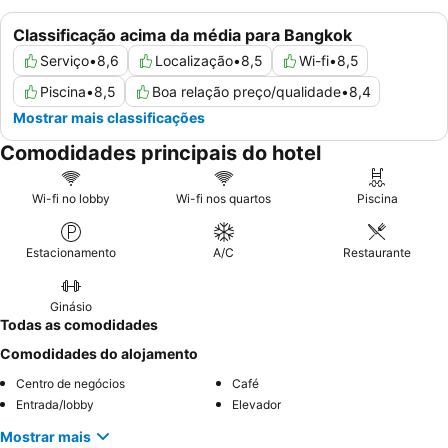
Classificação acima da média para Bangkok
Serviço
•
8,6
Localização
•
8,5
Wi-fi
•
8,5
Piscina
•
8,5
Boa relação preço/qualidade
•
8,4
Mostrar mais classificações
Comodidades principais do hotel
Wi-fi no lobby
Wi-fi nos quartos
Piscina
Estacionamento
A/C
Restaurante
Ginásio
Todas as comodidades
Comodidades do alojamento
Centro de negócios
Café
Entrada/lobby
Elevador
Mostrar mais