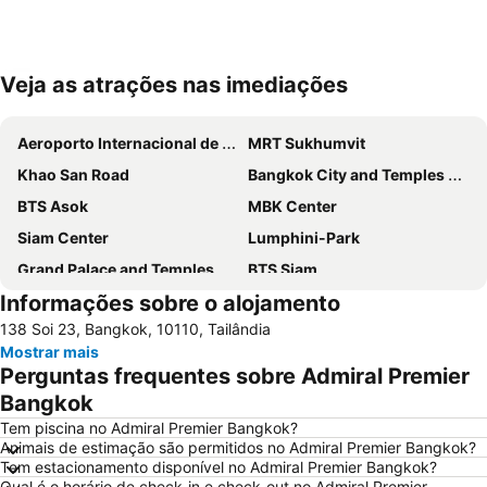
Veja as atrações nas imediações
Ampliar mapa
Aeroporto Internacional de Suvarnabhumi
MRT Sukhumvit
Khao San Road
Bangkok City and Temples Tour
BTS Asok
MBK Center
Siam Center
Lumphini-Park
Grand Palace and Temples and City Tour
BTS Siam
Informações sobre o alojamento
BTS Phaya Thai
BTS Nana
138 Soi 23, Bangkok, 10110, Tailândia
The Platinum Fashion
Yaowarat
Mostrar mais
Bangkok's Grand Palace Complex and Wat Phra Kaew
Aeroporto Don Mueang
Perguntas frequentes sobre Admiral Premier
Central World Plaza
Siam Square
Bangkok
Chatuchak Market
Grande Palácio Phra Borom
Tem piscina no Admiral Premier Bangkok?
Animais de estimação são permitidos no Admiral Premier Bangkok?
Wat Arun
Chao Phraya River and Bangkok Waterways Cruise including Wat Arun
Tem estacionamento disponível no Admiral Premier Bangkok?
Qual é o horário de check-in e check-out no Admiral Premier