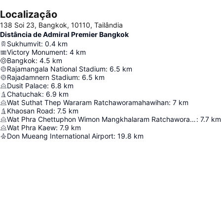
Localização
138 Soi 23, Bangkok, 10110, Tailândia
Distância de Admiral Premier Bangkok
Sukhumvit
:
0.4
km
Victory Monument
:
4
km
Bangkok
:
4.5
km
Rajamangala National Stadium
:
6.5
km
Rajadamnern Stadium
:
6.5
km
Dusit Palace
:
6.8
km
Chatuchak
:
6.9
km
Wat Suthat Thep Wararam Ratchaworamahawihan
:
7
km
Khaosan Road
:
7.5
km
Wat Phra Chettuphon Wimon Mangkhalaram Ratchaworamahawihan
:
7.7
km
Wat Phra Kaew
:
7.9
km
Don Mueang International Airport
:
19.8
km