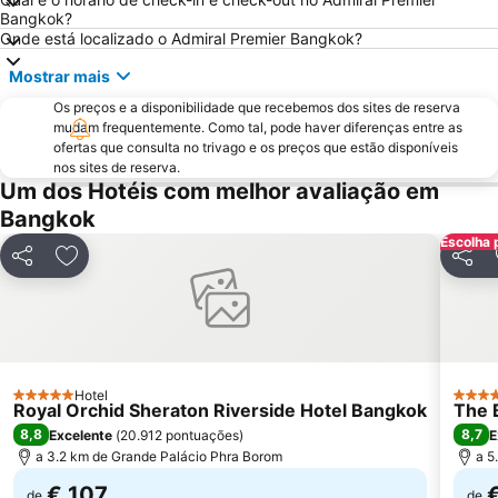
BTS Ekkamai
BTS Ratchathewi
Bangkok?
MRT Bang Rak Yai
BTS Phrom Phong
Onde está localizado o Admiral Premier Bangkok?
MRT Si Lom
MRT Thailand Cultural Centre
Mostrar mais
Bangkok Port
Ramkhamhaeng
Os preços e a disponibilidade que recebemos dos sites de reserva
mudam frequentemente. Como tal, pode haver diferenças entre as
WEDDING EXPO
THAILAND INTERNATIONAL MOTOR EXPO
ofertas que consulta no trivago e os preços que estão disponíveis
BTS Ari
BTS Bang Wa
nos sites de reserva.
Um dos Hotéis com melhor avaliação em
BTS Ratchadamri
Baiyoke Tower II
Bangkok
Siam Paragon
MOLDEX
Escolha 
FOOD FESTIVAL
Sugar Asia
Partilhar
Adicionar aos favoritos
Partil
CentralPlaza Rama 3
Monte Dourado Wat Saket
MRT Yaek Tiwanon
Hotel
5 Estrelas
5 Estr
Royal Orchid Sheraton Riverside Hotel Bangkok
The 
8,8
8,7
Excelente
(
20.912 pontuações
)
E
a 3.2 km de Grande Palácio Phra Borom
a 5
€ 107
de
de