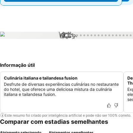
1 / 98
Informação útil
Culinária italiana e tailandesa fusion
De
Th
Desfrute de diversas experiências culinárias no restaurante
do hotel, que oferece uma deliciosa mistura da culinária
Ex
italiana e tailandesa fusion.
el
se
Este resumo foi criado por inteligência artificial e pode não ser 100% correto.
Comparar com estadias semelhantes
Alojamento selecionado
Alojamentos semelhantes