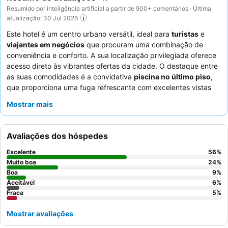
Resumido por inteligência artificial a partir de 900+ comentários · Última
atualização: 30 Jul 2026
Este hotel é um centro urbano versátil, ideal para
turistas
e
viajantes em negócios
que procuram uma combinação de
conveniência e conforto. A sua localização privilegiada oferece
acesso direto às vibrantes ofertas da cidade. O destaque entre
as suas comodidades é a convidativa
piscina no último piso
,
que proporciona uma fuga refrescante com excelentes vistas
para a cidade. Os hóspedes elogiam consistentemente os
Mostrar mais
funcionários simpáticos e prestáveis
e o diversificado
buffet
de pequeno-almoço
, que apresenta opções asiáticas e
ocidentais. Para uma experiência mais tranquila, considere pedir
Avaliações dos hóspedes
um quarto virado para o jardim.
Excelente
56
%
Muito boa
24
%
Boa
9
%
Aceitável
6
%
Fraca
5
%
Mostrar avaliações