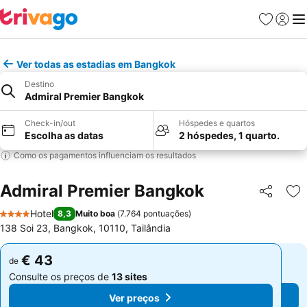
Favoritos
Iniciar
Me
Ver todas as estadias em Bangkok
Destino
Admiral Premier Bangkok
Check-in/out
Hóspedes e quartos
Escolha as datas
2 hóspedes, 1 quarto.
Como os pagamentos influenciam os resultados
Admiral Premier Bangkok
Partilhar
Ad
Hotel
8,3
Muito boa
(
7.764 pontuações
)
4 Estrelas
138 Soi 23, Bangkok, 10110, Tailândia
€ 43
€ 43
de
de
Consulte os preços de
13 sites
Consulte os preços de
13 sites
Ver preços
Ver preços