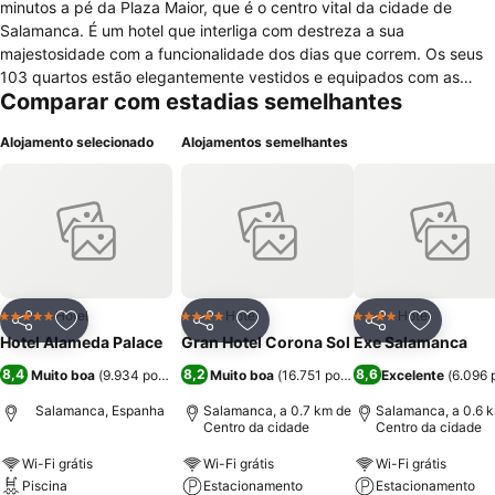
minutos a pé da Plaza Maior, que é o centro vital da cidade de
Salamanca. É um hotel que interliga com destreza a sua
majestosidade com a funcionalidade dos dias que correm. Os seus
103 quartos estão elegantemente vestidos e equipados com as
Comparar com estadias semelhantes
mais modernas comodidades, sem descurar o requinte clássico da
sua decoração, com música, ar condicionado, escritório, casa de
Alojamento selecionado
Alojamentos semelhantes
banho completamente equipada e com coluna de hidromassagem,
secador de cabelo, ligação à internet, cofre, televisão, telefone e
minibar. Há três quartos adaptados a pessoas com mobilidade
reduzida. Nos seus cinco salões de festas de seus nomes Pompeya,
Murano, Venecia, Gaudí e Cielo del Palace, poder-se-ão realizar
luxuosas bodas e banquetes, mas também requintadas reuniões e
convenções empresariais. O hotel tem ainda diversas actividades e
excursões à espera dos seus clientes, desde visitas guiadas à
Hotel
Hotel
Hotel
5 Estrelas
4 Estrelas
4 Estrelas
Partilhar
Adicionar aos favoritos
Partilhar
Adicionar aos favoritos
Partilhar
Adicionar
cidade de Salamanca, a passeios e cruzeiros pelas arribas do
Hotel Alameda Palace
Gran Hotel Corona Sol
Exe Salamanca
Douro, que proporcionarão uma estadia memorável!
8,4
8,2
8,6
Muito boa
(
9.934 pontuações
Muito boa
)
(
16.751 pontuações
Excelente
)
(
6.096 
Salamanca, Espanha
Salamanca, a 0.7 km de
Salamanca, a 0.6 
Centro da cidade
Centro da cidade
Wi-Fi grátis
Wi-Fi grátis
Wi-Fi grátis
Piscina
Estacionamento
Estacionamento