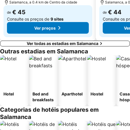
Salamanca, a 0.4 km de Centro da cidade
Salamanca, a 0
€ 45
€ 44
de
de
Consulte os preços de
9 sites
Consulte os p
Ver preços
Ve
Ver todas as estadias em Salamanca
Outras estadias em Salamanca
Hotel
Bed and
Aparthotel
Hostel
Casa
breakfasts
hósp
Categorias de hotéis populares em
Salamanca