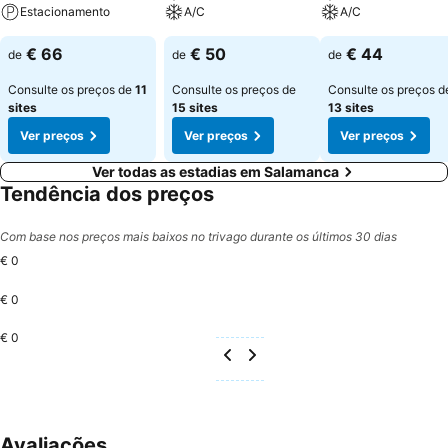
Estacionamento
A/C
A/C
€ 66
€ 50
€ 44
de
de
de
Consulte os preços de
11
Consulte os preços de
Consulte os preços d
sites
15 sites
13 sites
Ver preços
Ver preços
Ver preços
Ver todas as estadias em Salamanca
Tendência dos preços
Com base nos preços mais baixos no trivago durante os últimos 30 dias
€ 0
€ 0
€ 0
Avaliações