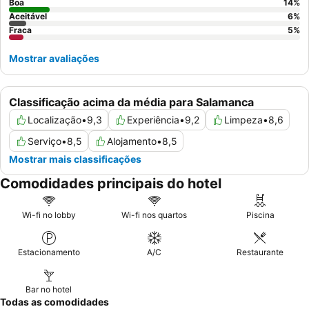
Boa
14
%
Aceitável
6
%
Fraca
5
%
Mostrar avaliações
Classificação acima da média para Salamanca
Localização
•
9,3
Experiência
•
9,2
Limpeza
•
8,6
Serviço
•
8,5
Alojamento
•
8,5
Mostrar mais classificações
Comodidades principais do hotel
Wi-fi no lobby
Wi-fi nos quartos
Piscina
Estacionamento
A/C
Restaurante
Bar no hotel
Todas as comodidades