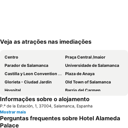
Veja as atrações nas imediações
Ampliar mapa
Centro
Praça Central /maior
Parador de Salamanca
Universidade de Salamanca
Castilla y Leon Convention Center
Plaza de Anaya
Glorieta - Ciudad Jardín
Old Town of Salamanca
Hospital
Barrio del Carmen
Informações sobre o alojamento
Casa Lis
Puente Romano
P.º de la Estación, 1, 37004, Salamanca, Espanha
Tejares
Virgen de la Vega
Mostrar mais
Chinchibarra
Parque de San Francisco
Perguntas frequentes sobre Hotel Alameda
Universidad Pontificia de Salamanca
Igreja e convento de San Esteban
Palace