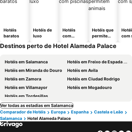
Hotéis
Hotéis de
Hotéis
Hotéis que
Hoté
baratos
luxo
com
permitem
com 
piscinas
animais
Destinos perto de Hotel Alameda Palace
Hotéis em Salamanca
Hotéis em Freixo de Espada à Cinta
Hotéis em Miranda do Douro
Hotéis em Avila
Hotéis em Zamora
Hotéis em Ciudad Rodrigo
Hotéis em Villamayor
Hotéis em Mogadouro
Hotéis em Tordesillas
Ver todas as estadias em Salamanca
Comparador de Hotéis
Europa
Espanha
Castela e Leão
Salamanca
Hotel Alameda Palace