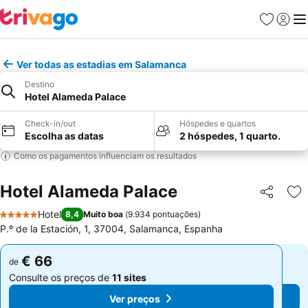
Favoritos
Iniciar
Me
Ver todas as estadias em Salamanca
Destino
Hotel Alameda Palace
Check-in/out
Hóspedes e quartos
Escolha as datas
2 hóspedes, 1 quarto.
Como os pagamentos influenciam os resultados
Hotel Alameda Palace
Partilhar
Ad
Hotel
8,4
Muito boa
(
9.934 pontuações
)
5 Estrelas
P.º de la Estación, 1, 37004, Salamanca, Espanha
€ 66
€ 66
de
de
Consulte os preços de
11 sites
Consulte os preços de
11 sites
Ver preços
Ver preços