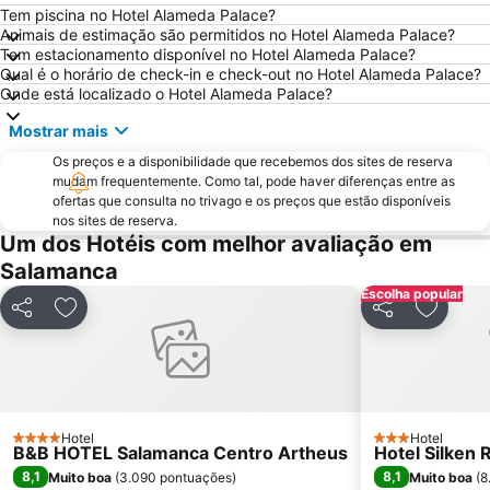
Catedral Velha de Salamanca
La Vega
Tem piscina no Hotel Alameda Palace?
Animais de estimação são permitidos no Hotel Alameda Palace?
Universidad
Blanco
Tem estacionamento disponível no Hotel Alameda Palace?
Qual é o horário de check-in e check-out no Hotel Alameda Palace?
Helmántico Stadium
Salamanca Airport
Onde está localizado o Hotel Alameda Palace?
Salesas
Carmelitas - Oeste
Mostrar mais
Rúa Mayor
Colegio Mayor Arzobispo Fonseca o de los Irlandeses de Salamanca
Os preços e a disponibilidade que recebemos dos sites de reserva
Ieronimus
Pizarrales
mudam frequentemente. Como tal, pode haver diferenças entre as
ofertas que consulta no trivago e os preços que estão disponíveis
San José
Montalvo
nos sites de reserva.
Um dos Hotéis com melhor avaliação em
Salamanca
Escolha popular
Partilhar
Adicionar aos favoritos
Partilhar
Adicion
Hotel
Hotel
4 Estrelas
3 Estrelas
B&B HOTEL Salamanca Centro Artheus
Hotel Silken 
8,1
8,1
Muito boa
(
3.090 pontuações
)
Muito boa
(
8