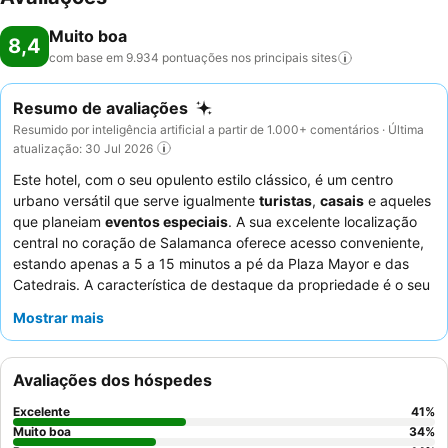
Muito boa
8,4
com base em 9.934 pontuações nos principais
sites
Resumo de avaliações
Resumido por inteligência artificial a partir de 1.000+ comentários · Última
atualização: 30 Jul 2026
Este hotel, com o seu opulento estilo clássico, é um centro
urbano versátil que serve igualmente
turistas
,
casais
e aqueles
que planeiam
eventos especiais
. A sua excelente localização
central no coração de Salamanca oferece acesso conveniente,
estando apenas a 5 a 15 minutos a pé da Plaza Mayor e das
Catedrais. A característica de destaque da propriedade é o seu
restaurante no último piso
, que oferece comida deliciosa, uma
Mostrar mais
lista de vinhos locais e vistas espetaculares da cidade. Os
hóspedes elogiam consistentemente o
staff e o serviço
pela sua
prestabilidade e cordialidade, e o extenso
buffet de pequeno-
Avaliações dos hóspedes
almoço
pela sua variedade e qualidade. Para uma experiência
verdadeiramente memorável, considere reservar um quarto num
Excelente
41
%
andar superior para vistas aprimoradas da cidade.
Muito boa
34
%