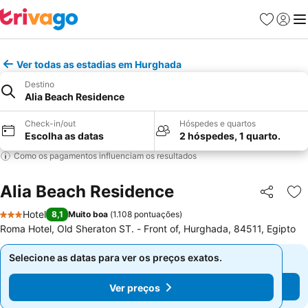
Favoritos
Iniciar
Me
Ver todas as estadias em Hurghada
Destino
Alia Beach Residence
Check-in/out
Hóspedes e quartos
Escolha as datas
2 hóspedes, 1 quarto.
Como os pagamentos influenciam os resultados
Alia Beach Residence
Partilhar
Ad
Hotel
8,1
Muito boa
(
1.108 pontuações
)
3 Estrelas
Roma Hotel, Old Sheraton ST. - Front of, Hurghada, 84511, Egipto
Selecione as datas para ver os preços exatos.
Selecione as datas para ver os preços exatos.
Ver preços
Ver preços