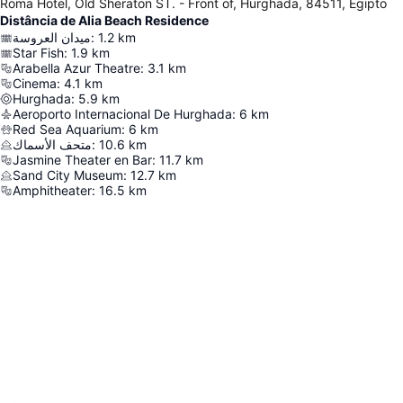
Roma Hotel, Old Sheraton ST. - Front of, Hurghada, 84511, Egipto
Distância de Alia Beach Residence
ميدان العروسة
:
1.2
km
Star Fish
:
1.9
km
Arabella Azur Theatre
:
3.1
km
Cinema
:
4.1
km
Hurghada
:
5.9
km
Aeroporto Internacional De Hurghada
:
6
km
Red Sea Aquarium
:
6
km
متحف الأسماك
:
10.6
km
Jasmine Theater en Bar
:
11.7
km
Sand City Museum
:
12.7
km
Amphitheater
:
16.5
km