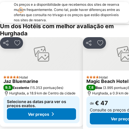
Os preços e a disponibilidade que recebemos dos sites de reserva
mudam frequentemente. Como tal, pode haver diferenças entre as
ofertas que consulta no trivago e os preços que estão disponíveis
nos sites de reserva.
Um dos Hotéis com melhor avaliação em
Hurghada
Partilhar
Adicionar aos favoritos
Partilhar
Adicionar aos
Hotel
Hotel
5 Estrelas
4 Estrelas
Jaz Bluemarine
Magic Beach Hote
9,5
7,8
Excelente
(
15.353 pontuações
)
Boa
(
3.995 pontuaç
Hurghada, a 18.9 km de Centro da cidade
Hurghada, a 0.9 km de
Selecione as datas para ver os
€ 47
de
preços exatos.
Consulte os preços 
Ver preços
Ver preç