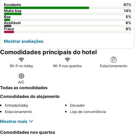
Excelente
67
%
Muito boa
14
%
Boa
5
%
Aceitável
6
%
Fraca
8
%
Mostrar avaliações
Comodidades principais do hotel
Wi-fi no lobby
Wi-fi nos quartos
Estacionamento
A/C
Todas as comodidades
Comodidades do alojamento
Entrada/lobby
Elevador
Estacionamento
Loja de conveniência
Mostrar mais
Comodidades nos quartos