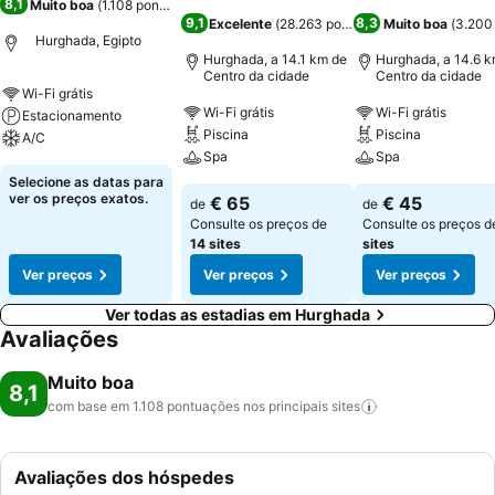
8,1
Muito boa
(
1.108 pontuações
)
9,1
8,3
Excelente
(
28.263 pontuações
Muito boa
)
(
3.200
Hurghada, Egipto
Hurghada, a 14.1 km de
Hurghada, a 14.6 k
Centro da cidade
Centro da cidade
Wi-Fi grátis
Wi-Fi grátis
Wi-Fi grátis
Estacionamento
Piscina
Piscina
A/C
Spa
Spa
Selecione as datas para
ver os preços exatos.
€ 65
€ 45
de
de
Consulte os preços de
Consulte os preços 
14 sites
sites
Ver preços
Ver preços
Ver preços
Ver todas as estadias em Hurghada
Avaliações
Muito boa
8,1
com base em 1.108 pontuações nos principais
sites
Avaliações dos hóspedes