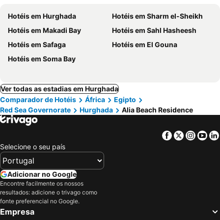
Hotéis em Hurghada
Hotéis em Sharm el-Sheikh
Hotéis em Makadi Bay
Hotéis em Sahl Hasheesh
Hotéis em Safaga
Hotéis em El Gouna
Hotéis em Soma Bay
Ver todas as estadias em Hurghada
Comparador de Hotéis
África
Egipto
Red Sea Governorate
Hurghada
Alia Beach Residence
Facebook
Twitter
Insta
Yo
Selecione o seu país
Adicionar no Google
Encontre facilmente os nossos
resultados: adicione o trivago como
fonte preferencial no Google.
Empresa