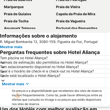
Mariparque
Praia de Vieira
Praia de Quiaios
Capela da Praia de Mira
Praia da Tocha
Praia da Vagueira
Aquapark Teimoso
Portugal dos Pequenitos
Informações sobre o alojamento
Praia do Areão
Relógio Beach
R. Miguel Bombarda 12, 3080-159, Figueira da Foz, Portugal
Praia do Cabedelo
Praia de São Pedro de Moel
Mostrar mais
Mata do Buçaco
Praia Fluvial dos Olhos da Fervença
Perguntas frequentes sobre Hotel Aliança
Estádio Municipal de Leiria
Museu Militar do Buçaco
Tem piscina no Hotel Aliança?
Animais de estimação são permitidos no Hotel Aliança?
Universidade de Coimbra
Cova Gala Beach
Tem estacionamento disponível no Hotel Aliança?
Osso da Baleia
Baixa de Coimbra
Qual é o horário de check-in e check-out no Hotel Aliança?
Onde está localizado o Hotel Aliança?
Figueira
Praia da Costa de Lavos
Mostrar mais
Gafanha da Boa Hora Beach
Porto da Figueira da Foz
Os preços e a disponibilidade que recebemos dos sites de reserva
Estádio Cidade de Coimbra
Praia da Claridade
mudam frequentemente. Como tal, pode haver diferenças entre as
Parque Aquático Vaga Splash
Praia da Leirosa
ofertas que consulta no trivago e os preços que estão disponíveis
nos sites de reserva.
Praça da República
Ruínas de Conímbriga
Um dos Hotéis com melhor avaliação em