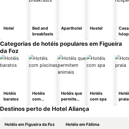
Hotel
Bed and
Aparthotel
Hostel
Casa
breakfasts
hósp
Categorias de hotéis populares em Figueira
da Foz
Hotéis
Hotéis
Hotéis que
Hotéis
Hotéi
baratos
com
permitem
com spa
praia
piscinas
animais
Destinos perto de Hotel Aliança
Hotéis em Figueira da Foz
Hotéis em Fátima