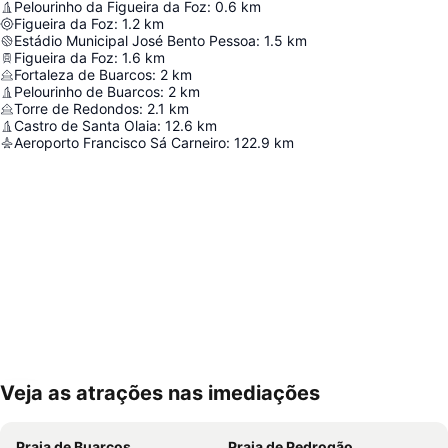
Pelourinho da Figueira da Foz
:
0.6
km
Figueira da Foz
:
1.2
km
Estádio Municipal José Bento Pessoa
:
1.5
km
Figueira da Foz
:
1.6
km
Fortaleza de Buarcos
:
2
km
Pelourinho de Buarcos
:
2
km
Torre de Redondos
:
2.1
km
Castro de Santa Olaia
:
12.6
km
Aeroporto Francisco Sá Carneiro
:
122.9
km
Veja as atrações nas imediações
Ampliar mapa
Praia de Buarcos
Praia de Pedrogão