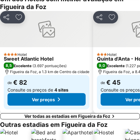
Estação de Comboios de Coimbra A
Piscina de Celas
Figueira da Foz
Lagoa da Barrinha de Mira
Convento Santa Cruz do Buçaco
Partilhar
Adicionar aos favoritos
Partilhar
Adicionar a
Parque Vale do Ribeiro de São Pedro de Moel
Praia da Tamargueira
Casino Oceano
Murtinheira Beach
Estação comboios de Leiria
Complexo Municipal de Piscinas de Leiria
Estação de Caminhos de Ferro de Coimbra B
Lagoa da Ervideira
Hotel
Hotel
4 Estrelas
3 Estrelas
Sweet Atlantic Hotel
Quinta d'Anta - H
Praia Fluvial de Palheiros e Zorro
Complexo de Piscinas Rui Abreu
8,5
9,0
Excelente
(
3.697 pontuações
)
Excelente
(
1.227 
Museu Casal de Monte Redondo
Estádio Universitário de Coimbra
Figueira da Foz, a 1.3 km de Centro da cidade
Figueira da Foz, a 8
Poço da Cruz Beach
Quinta Vale do Pousado
€ 82
€ 45
de
de
Consulte os preços de
4 sites
Consulte os preço
Ver preços
Ver pr
Ver todas as estadias em Figueira da Foz
Outras estadias em Figueira da Foz