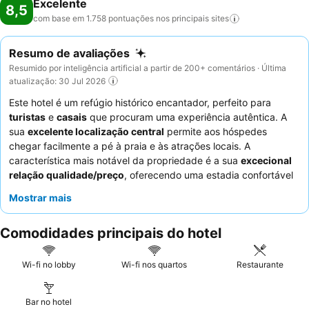
Excelente
8,5
com base em 1.758 pontuações nos principais
sites
Resumo de avaliações
Resumido por inteligência artificial a partir de 200+ comentários · Última
atualização: 30 Jul 2026
Este hotel é um refúgio histórico encantador, perfeito para
turistas
e
casais
que procuram uma experiência autêntica. A
sua
excelente localização central
permite aos hóspedes
chegar facilmente a pé à praia e às atrações locais. A
característica mais notável da propriedade é a sua
excecional
relação qualidade/preço
, oferecendo uma estadia confortável
e limpa que muitas vezes supera as expectativas. Os hóspedes
Mostrar mais
elogiam consistentemente os
funcionários atenciosos
e o
delicioso
pequeno-almoço
com serviço de mesa
Comodidades principais do hotel
personalizado. Para uma estadia mais tranquila, considere pedir
um quarto num andar inferior devido à ausência de elevador e
ao potencial ruído da rua.
Wi-fi no lobby
Wi-fi nos quartos
Restaurante
Bar no hotel