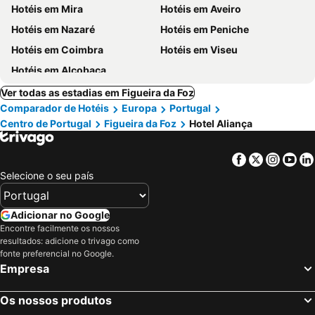
Hotéis em Mira
Hotéis em Aveiro
Hotéis em Nazaré
Hotéis em Peniche
Hotéis em Coimbra
Hotéis em Viseu
Hotéis em Alcobaça
Ver todas as estadias em Figueira da Foz
Comparador de Hotéis
Europa
Portugal
Centro de Portugal
Figueira da Foz
Hotel Aliança
Facebook
Twitter
Insta
Yo
Selecione o seu país
Adicionar no Google
Encontre facilmente os nossos
resultados: adicione o trivago como
fonte preferencial no Google.
Empresa
Os nossos produtos