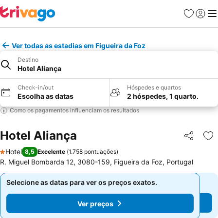
Favoritos
Iniciar
Me
Ver todas as estadias em Figueira da Foz
Destino
Hotel Aliança
Check-in/out
Hóspedes e quartos
Escolha as datas
2 hóspedes, 1 quarto.
Como os pagamentos influenciam os resultados
Hotel Aliança
Partilhar
Ad
Hotel
8,5
Excelente
(
1.758 pontuações
)
1 Estrelas
R. Miguel Bombarda 12, 3080-159, Figueira da Foz, Portugal
Selecione as datas para ver os preços exatos.
Selecione as datas para ver os preços exatos.
Ver preços
Ver preços