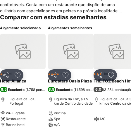
confortáveis. Conta com um restaurante que dispõe de uma
culinária com especialidades em peixes da própria localidade.
Comparar com estadias semelhantes
Conta com facilidades para hospedagem de crianças e bebês.
Dentre os serviços e amenidades oferecidas estão recepção 24 hs,
Alojamento selecionado
Alojamentos semelhantes
bar, restaurante, aquecimento, acesso WiFi por todo o Hotel. Seus
quartos são para não fumantes e estão equipados com TV a cabo,
internet WiFi, telefone, mesa de trabalho, janelas que se abrem.
Suas atividades de lazer incluem programação de viagens para
Coimbra e Pombal que estão a cerca de 40 minutos de carro,
aluguel de barco, sinuca/bilhar, aluguel de bicicletas, vela, quadra
de tênis.
Hotel
Hotel
Hotel
1 Estrelas
4 Estrelas
3 Estrelas
Partilhar
Adicionar aos favoritos
Partilhar
Adicionar aos favoritos
Partilhar
Adicionar
Hotel Aliança
Eurostars Oasis Plaza
THE FOZ Beach Hot
8,5
8,8
6,0
Excelente
(
1.758 pontuações
)
Excelente
(
11.598 pontuações
(
3.284 pontuaçõ
)
Figueira da Foz,
Figueira da Foz, a 1.5
Figueira da Foz, a 
Portugal
km de Centro da cidade
km de Centro da c
Wi-Fi grátis
Piscina
Restaurante
Spa
A/C
Bar no hotel
A/C