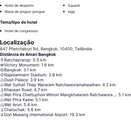
Hotel de desporto
Squash
Mesa de pingue-pongue
Ioga
Tema/tipo de hotel
Hotel de congressos
Localização
847 Phetchaburi Rd, Bangkok, 10400, Tailândia
Distância de Amari Bangkok
Ratchaprarop
:
0.5
km
Victory Monument
:
1.6
km
Bangkok
:
3.1
km
Rajadamnern Stadium
:
3.6
km
Dusit Palace
:
3.9
km
Wat Suthat Thep Wararam Ratchaworamahawihan
:
4.2
km
Khaosan Road
:
4.7
km
Wat Phra Chettuphon Wimon Mangkhalaram Ratchaworamahawihan
:
5.1
km
Wat Phra Kaew
:
5.1
km
Wat Arun
:
5.6
km
Chatuchak
:
5.6
km
Don Mueang International Airport
:
19.3
km