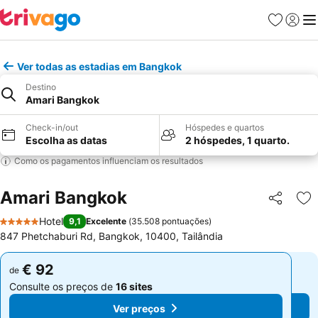
Favoritos
Iniciar
Me
Ver todas as estadias em Bangkok
Destino
Amari Bangkok
Check-in/out
Hóspedes e quartos
Escolha as datas
2 hóspedes, 1 quarto.
Como os pagamentos influenciam os resultados
Amari Bangkok
Partilhar
Ad
Hotel
9,1
Excelente
(
35.508 pontuações
)
5 Estrelas
847 Phetchaburi Rd, Bangkok, 10400, Tailândia
€ 92
€ 92
de
de
Consulte os preços de
16 sites
Consulte os preços de
16 sites
Ver preços
Ver preços