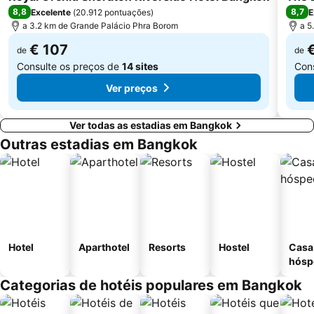
8,8
8,7
Excelente
(
20.912 pontuações
)
E
a 3.2 km de Grande Palácio Phra Borom
a 5
€ 107
de
de
Consulte os preços de
14 sites
Con
Ver preços
Ver todas as estadias em Bangkok
Outras estadias em Bangkok
Hotel
Aparthotel
Resorts
Hostel
Casa
hósp
Categorias de hotéis populares em Bangkok