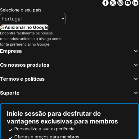
Facebook
Twitter
Insta
Yo
Selecione o seu país
Adicionar no Google
Encontre facilmente os nossos
resultados: adicione o trivago como
fonte preferencial no Google.
Empresa
Os nossos produtos
Termos e políticas
Suporte
Inicie sessão para desfrutar de
vantagens exclusivas para membros
Personalize a sua experiência
Ofertas e preços para membros