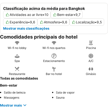
Classificação acima da média para Bangkok
Atividades ao ar livre
•
10
Bem-estar
•
9,7
Experiência
•
9,6
Atmosfera
•
9,6
Localização
•
9,5
Mostrar mais classificações
Comodidades principais do hotel
Wi-fi no lobby
Wi-fi nos quartos
Piscina
Spa
Estacionamento
A/C
Restaurante
Bar no hotel
Ginásio
Todas as comodidades
Bem-estar
Salão de beleza
Sala de vapor
Massagens
Sauna
Mostrar mais