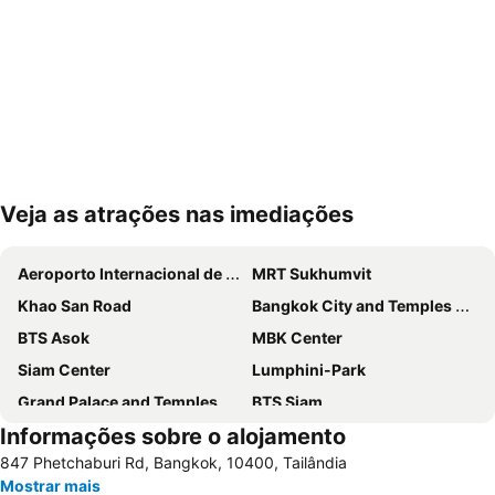
Veja as atrações nas imediações
Ampliar mapa
Aeroporto Internacional de Suvarnabhumi
MRT Sukhumvit
Khao San Road
Bangkok City and Temples Tour
BTS Asok
MBK Center
Siam Center
Lumphini-Park
Grand Palace and Temples and City Tour
BTS Siam
Informações sobre o alojamento
BTS Phaya Thai
The Platinum Fashion
847 Phetchaburi Rd, Bangkok, 10400, Tailândia
BTS Nana
Yaowarat
Mostrar mais