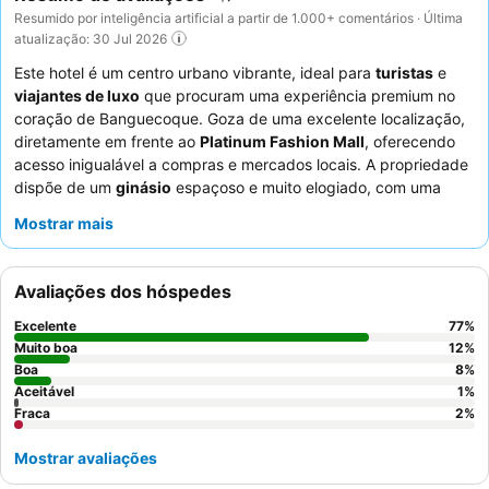
Resumido por inteligência artificial a partir de 1.000+ comentários · Última
atualização: 30 Jul 2026
Este hotel é um centro urbano vibrante, ideal para
turistas
e
viajantes de luxo
que procuram uma experiência premium no
coração de Banguecoque. Goza de uma excelente localização,
diretamente em frente ao
Platinum Fashion Mall
, oferecendo
acesso inigualável a compras e mercados locais. A propriedade
dispõe de um
ginásio
espaçoso e muito elogiado, com uma
vasta gama de equipamentos e campos de squash, para os
Mostrar mais
entusiastas do fitness. Os hóspedes elogiam consistentemente
os funcionários atenciosos e profissionais, bem como o
buffet
de pequeno-almoço
diversificado e extenso, que inclui uma
Avaliações dos hóspedes
vasta gama de opções internacionais e locais. Para uma estadia
melhor, considere reservar um quarto num andar superior para
Excelente
77
%
vistas deslumbrantes da cidade
.
Muito boa
12
%
Boa
8
%
Aceitável
1
%
Fraca
2
%
Mostrar avaliações