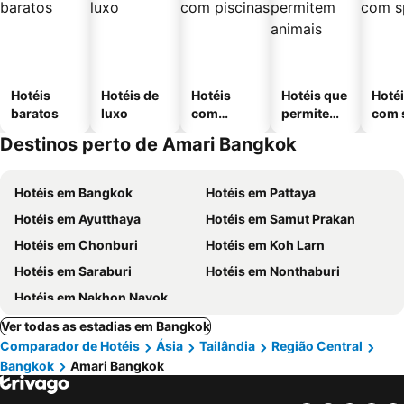
Hotéis
Hotéis de
Hotéis
Hotéis que
Hoté
baratos
luxo
com
permitem
com 
piscinas
animais
Destinos perto de Amari Bangkok
Hotéis em Bangkok
Hotéis em Pattaya
Hotéis em Ayutthaya
Hotéis em Samut Prakan
Hotéis em Chonburi
Hotéis em Koh Larn
Hotéis em Saraburi
Hotéis em Nonthaburi
Hotéis em Nakhon Nayok
Ver todas as estadias em Bangkok
Comparador de Hotéis
Ásia
Tailândia
Região Central
Bangkok
Amari Bangkok