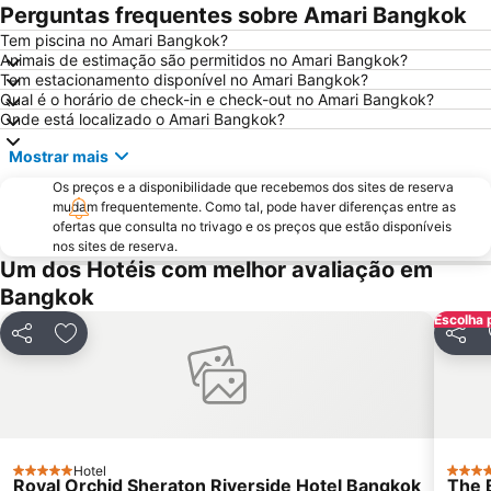
Bangkok's Grand Palace Complex and Wat Phra Kaew
Aeroporto Don Mueang
Perguntas frequentes sobre Amari Bangkok
Central World Plaza
Siam Square
Tem piscina no Amari Bangkok?
Animais de estimação são permitidos no Amari Bangkok?
Grande Palácio Phra Borom
Chatuchak Market
Tem estacionamento disponível no Amari Bangkok?
Wat Arun
Chao Phraya River and Bangkok Waterways Cruise including Wat Arun
Qual é o horário de check-in e check-out no Amari Bangkok?
Onde está localizado o Amari Bangkok?
BTS Ratchathewi
BTS Ekkamai
Mostrar mais
MRT Bang Rak Yai
BTS Phrom Phong
Os preços e a disponibilidade que recebemos dos sites de reserva
MRT Si Lom
Ramkhamhaeng
mudam frequentemente. Como tal, pode haver diferenças entre as
WEDDING EXPO
THAILAND INTERNATIONAL MOTOR EXPO
ofertas que consulta no trivago e os preços que estão disponíveis
nos sites de reserva.
BTS Ari
MRT Thailand Cultural Centre
Um dos Hotéis com melhor avaliação em
Bangkok Port
BTS Bang Wa
Bangkok
Baiyoke Tower II
Siam Paragon
Escolha 
Partilhar
Adicionar aos favoritos
Partil
BTS Ratchadamri
MOLDEX
FOOD FESTIVAL
Sugar Asia
Monte Dourado Wat Saket
CentralPlaza Rama 3
MRT Yaek Tiwanon
Hotel
5 Estrelas
5 Estr
Royal Orchid Sheraton Riverside Hotel Bangkok
The 