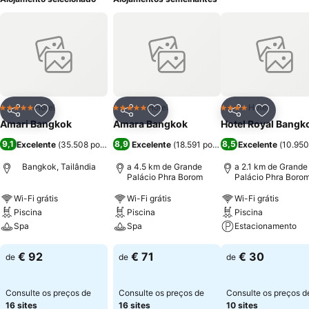
Hotel
Hotel
Hotel
5 Estrelas
5 Estrelas
4 Estrelas
Partilhar
Adicionar aos favoritos
Partilhar
Adicionar aos favoritos
Partilhar
Adicionar
Amari Bangkok
Amara Bangkok
Hotel Royal Bangk
9,1
8,9
8,5
Excelente
(
35.508 pontuações
Excelente
)
(
18.591 pontuações
Excelente
)
(
10.950
Bangkok, Tailândia
a 4.5 km de Grande
a 2.1 km de Grande
Palácio Phra Borom
Palácio Phra Boro
Wi-Fi grátis
Wi-Fi grátis
Wi-Fi grátis
Piscina
Piscina
Piscina
Spa
Spa
Estacionamento
Ver preços
Ver preços
Ver preços
€ 92
€ 71
€ 30
de
de
de
Consulte os preços de
Consulte os preços de
Consulte os preços d
16 sites
16 sites
10 sites