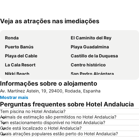
Veja as atrações nas imediações
Ampliar mapa
Ronda
El Caminito del Rey
Puerto Banús
Playa Guadalmina
Playa del Cable
Castillo de la Duquesa
La Cala Resort
Centro histórico
Nikki Beach
San Pedro Alcántara
Informações sobre o alojamento
Nueva Andalucía
Marina de Puerto Banus
Av. Martínez Astein, 19, 29400, Rodada, Espanha
Convention & Exhibition Centre of Marbella
Puerto Cabopino
Mostrar mais
Casino Marbella
Paseo Maritimo Marbella
Perguntas frequentes sobre Hotel Andalucia
Plaza de Toros de Ronda
De Calahonda
Tem piscina no Hotel Andalucia?
Animais de estimação são permitidos no Hotel Andalucia?
Parque Natural de la Sierra de Grazalema
Puerto José Banús
Tem estacionamento disponível no Hotel Andalucia?
Ayuntamiento de Marbella
Bahía Dorada
Onde está localizado o Hotel Andalucia?
Quais atrações populares estão perto do Hotel Andalucia?
Ocean Club Marbella
Plaza de la Alameda