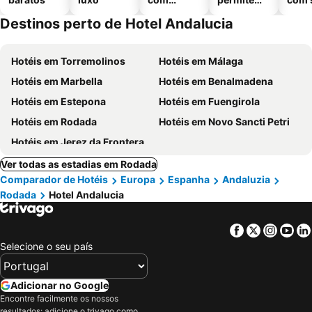
piscinas
animais
Destinos perto de Hotel Andalucia
Hotéis em Torremolinos
Hotéis em Málaga
Hotéis em Marbella
Hotéis em Benalmadena
Hotéis em Estepona
Hotéis em Fuengirola
Hotéis em Rodada
Hotéis em Novo Sancti Petri
Hotéis em Jerez da Frontera
Ver todas as estadias em Rodada
Comparador de Hotéis
Europa
Espanha
Andaluzia
Rodada
Hotel Andalucia
Facebook
Twitter
Insta
Yo
Selecione o seu país
Adicionar no Google
Encontre facilmente os nossos
resultados: adicione o trivago como