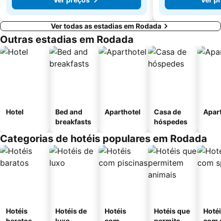
Ver todas as estadias em Rodada
Outras estadias em Rodada
Hotel
Bed and
Aparthotel
Casa de
Apar
breakfasts
hóspedes
Categorias de hotéis populares em Rodada
Hotéis
Hotéis de
Hotéis
Hotéis que
Hoté
baratos
luxo
com
permitem
com 