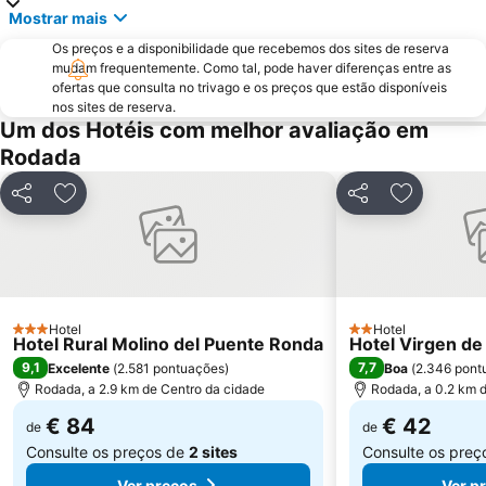
Mostrar mais
Estepona Golf
Marbella Golf & Country Club
Os preços e a disponibilidade que recebemos dos sites de reserva
Ponte Nova
Casas-cueva
mudam frequentemente. Como tal, pode haver diferenças entre as
El Cristo
Puerto y Varadero de la Duquesa
ofertas que consulta no trivago e os preços que estão disponíveis
nos sites de reserva.
Parque Natural Sierra de las Nieves
Atalaya Golf & Country Club
Um dos Hotéis com melhor avaliação em
Casablanca
El Faro
Rodada
Port of Bajadilla
Artola-Cabopino
Partilhar
Adicionar aos favoritos
Partilhar
Adicionar 
Punta de Chullera
Selwo Aventura
Centro Plaza
El Saladillo
La Rada
Las Chapas
Alameda del Tajo
Cortijo Salinas
Hotel
Hotel
3 Estrelas
Spa Wellness Grazalema
Río Verde
2 Estrelas
Hotel Rural Molino del Puente Ronda
Hotel Virgen de
9,1
7,7
Excelente
(
2.581 pontuações
)
Boa
(
2.346 pont
Calle Terraza
Centro Comercial La Cañada
Rodada, a 2.9 km de Centro da cidade
Rodada, a 0.2 km 
Parque Arroyo de la Represa
Puerto Deportivo de Marbella
€ 84
€ 42
de
de
Consulte os preços de
2 sites
Consulte os pre
Ver preços
Ver p