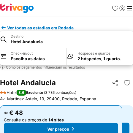
Favoritos
Iniciar
Me
Ver todas as estadias em Rodada
Destino
Hotel Andalucia
Check-in/out
Hóspedes e quartos
Escolha as datas
2 hóspedes, 1 quarto.
Como os pagamentos influenciam os resultados
Hotel Andalucia
Partilhar
Ad
Hotel
8,6
Excelente
(
3.786 pontuações
)
2 Estrelas
Av. Martínez Astein, 19, 29400, Rodada, Espanha
€ 48
€ 48
de
de
Consulte os preços de
14 sites
Consulte os preços de
14 sites
Ver preços
Ver preços