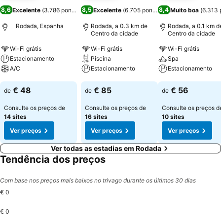
8,6
8,5
8,4
Excelente
(
3.786 pontuações
Excelente
)
(
6.705 pontuações
Muito boa
)
(
6.313 
Rodada, Espanha
Rodada, a 0.3 km de
Rodada, a 0.1 km d
Centro da cidade
Centro da cidade
Wi-Fi grátis
Wi-Fi grátis
Wi-Fi grátis
Estacionamento
Piscina
Spa
A/C
Estacionamento
Estacionamento
Ver preços
Ver preços
Ver preços
€ 48
€ 85
€ 56
de
de
de
Consulte os preços de
Consulte os preços de
Consulte os preços d
14 sites
16 sites
10 sites
Ver preços
Ver preços
Ver preços
Ver todas as estadias em Rodada
Tendência dos preços
Com base nos preços mais baixos no trivago durante os últimos 30 dias
€ 0
€ 0