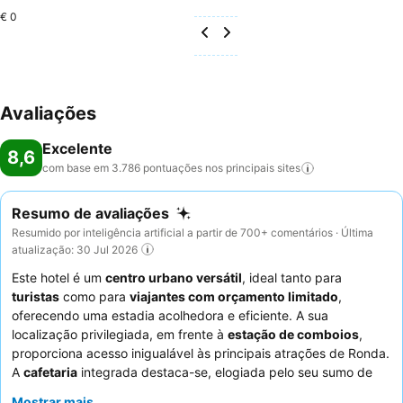
€ 0
Avaliações
Excelente
8,6
com base em 3.786 pontuações nos principais
sites
Resumo de avaliações
Resumido por inteligência artificial a partir de 700+ comentários · Última
atualização: 30 Jul 2026
Este hotel é um
centro urbano versátil
, ideal tanto para
turistas
como para
viajantes com orçamento limitado
,
oferecendo uma estadia acolhedora e eficiente. A sua
localização privilegiada, em frente à
estação de comboios
,
proporciona acesso inigualável às principais atrações de Ronda.
A
cafetaria
integrada destaca-se, elogiada pelo seu sumo de
laranja natural e pequeno-almoço tradicional espanhol. Os
Mostrar mais