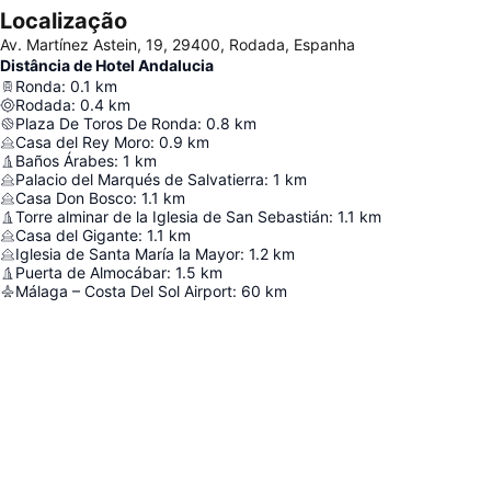
Localização
Av. Martínez Astein, 19, 29400, Rodada, Espanha
Distância de Hotel Andalucia
Ronda
:
0.1
km
Rodada
:
0.4
km
Plaza De Toros De Ronda
:
0.8
km
Casa del Rey Moro
:
0.9
km
Baños Árabes
:
1
km
Palacio del Marqués de Salvatierra
:
1
km
Casa Don Bosco
:
1.1
km
Torre alminar de la Iglesia de San Sebastián
:
1.1
km
Casa del Gigante
:
1.1
km
Iglesia de Santa María la Mayor
:
1.2
km
Puerta de Almocábar
:
1.5
km
Málaga – Costa Del Sol Airport
:
60
km