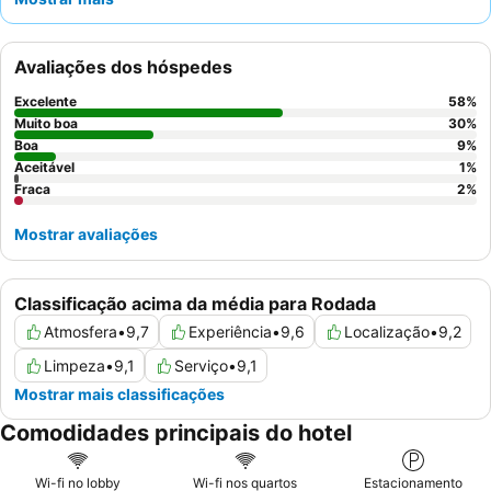
hóspedes realçam consistentemente a postura calorosa e
prestável do
pessoal da receção e da cafetaria
. Para uma
experiência mais tranquila, considere pedir um quarto virado
Avaliações dos hóspedes
para longe do corredor.
Excelente
58
%
Muito boa
30
%
Boa
9
%
Aceitável
1
%
Fraca
2
%
Mostrar avaliações
Classificação acima da média para Rodada
Atmosfera
•
9,7
Experiência
•
9,6
Localização
•
9,2
Limpeza
•
9,1
Serviço
•
9,1
Mostrar mais classificações
Comodidades principais do hotel
Wi-fi no lobby
Wi-fi nos quartos
Estacionamento