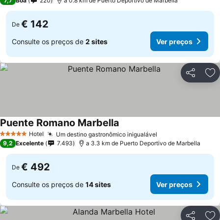
7,7
Boa
220
a 0.8 km de Puerto Deportivo de Marbella
€ 142
De
Consulte os preços de
2 sites
Ver preços
Partilhar
Ad
Puente Romano Marbella
Hotel
Um destino gastronômico inigualável
5 Estrelas
9,2
Excelente
7.493
a 3.3 km de Puerto Deportivo de Marbella
€ 492
De
Consulte os preços de
14 sites
Ver preços