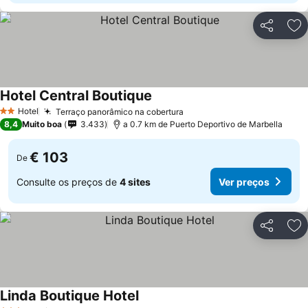
Partilhar
Ad
Hotel Central Boutique
Hotel
Terraço panorâmico na cobertura
2 Estrelas
8,4
Muito boa
3.433
a 0.7 km de Puerto Deportivo de Marbella
€ 103
De
Consulte os preços de
4 sites
Ver preços
Partilhar
Ad
Linda Boutique Hotel