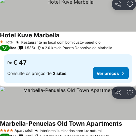
Partilhar
Ad
Hotel Kuve Marbella
Hotel
Restaurante no local com bom custo-benefício
1 Estrelas
7,8
Boa
1.535
a 2.0 km de Puerto Deportivo de Marbella
€ 47
De
Consulte os preços de
2 sites
Ver preços
Partilhar
Ad
Marbella-Penuelas Old Town Apartments
Aparthotel
Interiores iluminados com luz natural
4 Estrelas