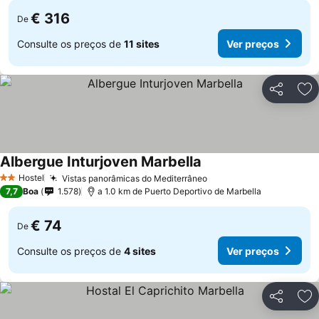
€ 316
De
Consulte os preços de
11 sites
Ver preços
Partilhar
Ad
Albergue Inturjoven Marbella
Hostel
Vistas panorâmicas do Mediterrâneo
2 Estrelas
7,7
Boa
1.578
a 1.0 km de Puerto Deportivo de Marbella
€ 74
De
Consulte os preços de
4 sites
Ver preços
Partilhar
Ad