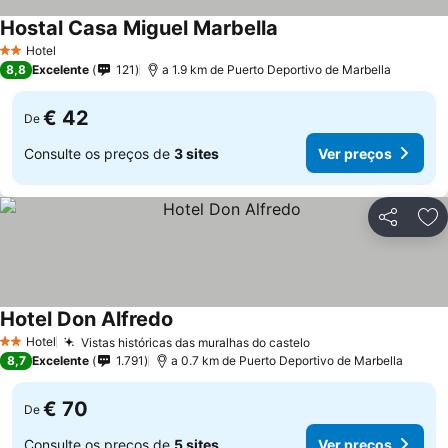
Hostal Casa Miguel Marbella
Hotel
2 Estrelas
8,8
Excelente
121
a 1.9 km de Puerto Deportivo de Marbella
€ 42
De
Consulte os preços de
3 sites
Ver preços
Partilhar
Ad
Hotel Don Alfredo
Hotel
Vistas históricas das muralhas do castelo
2 Estrelas
8,7
Excelente
1.791
a 0.7 km de Puerto Deportivo de Marbella
€ 70
De
Consulte os preços de
5 sites
Ver preços