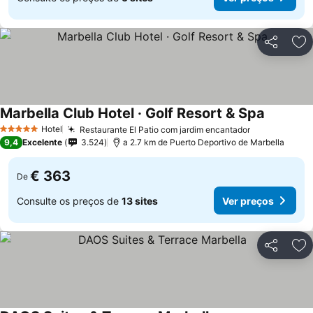
Partilhar
Ad
Marbella Club Hotel · Golf Resort & Spa
Hotel
Restaurante El Patio com jardim encantador
5 Estrelas
9,4
Excelente
3.524
a 2.7 km de Puerto Deportivo de Marbella
€ 363
De
Consulte os preços de
13 sites
Ver preços
Partilhar
Ad