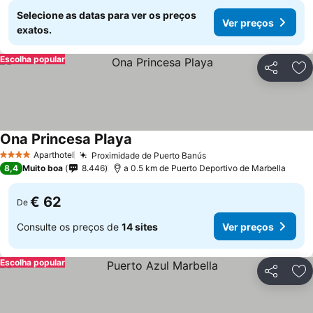
Selecione as datas para ver os preços
Ver preços
exatos.
Escolha popular
Partilhar
Ad
Ona Princesa Playa
Aparthotel
Proximidade de Puerto Banús
4 Estrelas
8,4
Muito boa
8.446
a 0.5 km de Puerto Deportivo de Marbella
€ 62
De
Consulte os preços de
14 sites
Ver preços
Escolha popular
Partilhar
Ad