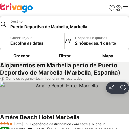
Favoritos
Iniciar
Me
Destino
Puerto Deportivo de Marbella, Marbella
Check-in/out
Hóspedes e quartos
Escolha as datas
2 hóspedes, 1 quarto.
Ordenar
Filtrar
Mapa
Alojamentos em Marbella perto de Puerto
Deportivo de Marbella (Marbella, Espanha)
Como os pagamentos influenciam os resultados
Partilhar
Ad
Amàre Beach Hotel Marbella
Hotel
Experiência gastronômica com estrela Michelin
4 Estrelas