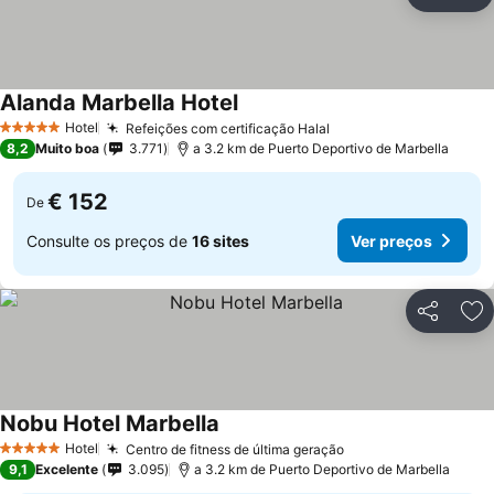
Partilhar
Ad
Alanda Marbella Hotel
Hotel
Refeições com certificação Halal
5 Estrelas
8,2
Muito boa
3.771
a 3.2 km de Puerto Deportivo de Marbella
€ 152
De
Consulte os preços de
16 sites
Ver preços
Partilhar
Ad
Nobu Hotel Marbella
Hotel
Centro de fitness de última geração
5 Estrelas
9,1
Excelente
3.095
a 3.2 km de Puerto Deportivo de Marbella