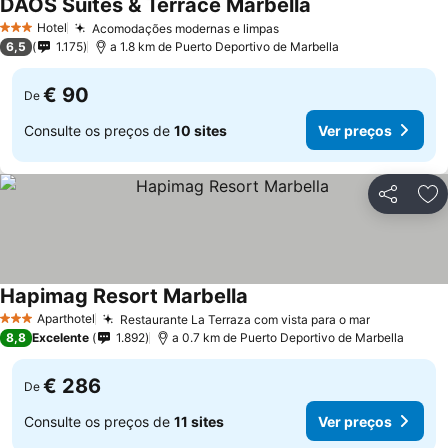
DAOS Suites & Terrace Marbella
Hotel
Acomodações modernas e limpas
3 Estrelas
6,5
1.175
a 1.8 km de Puerto Deportivo de Marbella
€ 90
De
Consulte os preços de
10 sites
Ver preços
Partilhar
Ad
Hapimag Resort Marbella
Aparthotel
Restaurante La Terraza com vista para o mar
3 Estrelas
8,8
Excelente
1.892
a 0.7 km de Puerto Deportivo de Marbella
€ 286
De
Consulte os preços de
11 sites
Ver preços