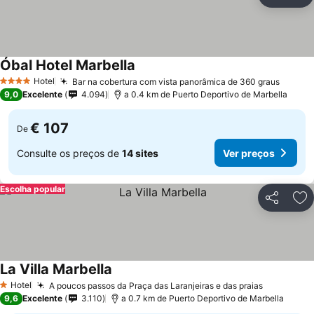
Partilhar
Ad
Óbal Hotel Marbella
Hotel
Bar na cobertura com vista panorâmica de 360 graus
4 Estrelas
9,0
Excelente
4.094
a 0.4 km de Puerto Deportivo de Marbella
€ 107
De
Consulte os preços de
14 sites
Ver preços
Escolha popular
Partilhar
Ad
La Villa Marbella
Hotel
A poucos passos da Praça das Laranjeiras e das praias
1 Estrelas
9,6
Excelente
3.110
a 0.7 km de Puerto Deportivo de Marbella