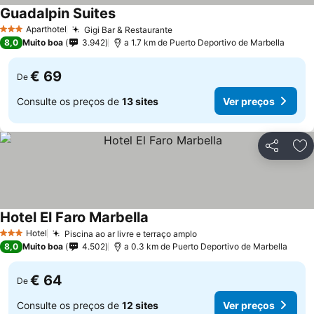
Guadalpin Suites
Aparthotel
Gigi Bar & Restaurante
3 Estrelas
8,0
Muito boa
3.942
a 1.7 km de Puerto Deportivo de Marbella
€ 69
De
Consulte os preços de
13 sites
Ver preços
Partilhar
Ad
Hotel El Faro Marbella
Hotel
Piscina ao ar livre e terraço amplo
3 Estrelas
8,0
Muito boa
4.502
a 0.3 km de Puerto Deportivo de Marbella
€ 64
De
Consulte os preços de
12 sites
Ver preços