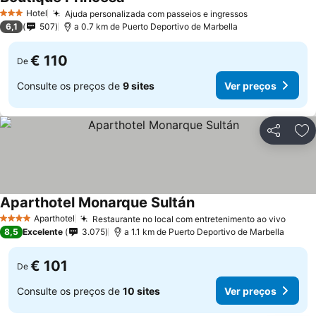
Hotel
Ajuda personalizada com passeios e ingressos
3 Estrelas
6,1
507
a 0.7 km de Puerto Deportivo de Marbella
€ 110
De
Consulte os preços de
9 sites
Ver preços
Partilhar
Ad
Aparthotel Monarque Sultán
Aparthotel
Restaurante no local com entretenimento ao vivo
4 Estrelas
8,5
Excelente
3.075
a 1.1 km de Puerto Deportivo de Marbella
€ 101
De
Consulte os preços de
10 sites
Ver preços