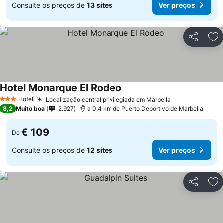
Consulte os preços de
13 sites
Ver preços
Partilhar
Ad
Hotel Monarque El Rodeo
Hotel
Localização central privilegiada em Marbella
3 Estrelas
8,2
Muito boa
2.927
a 0.4 km de Puerto Deportivo de Marbella
€ 109
De
Consulte os preços de
12 sites
Ver preços
Partilhar
Ad