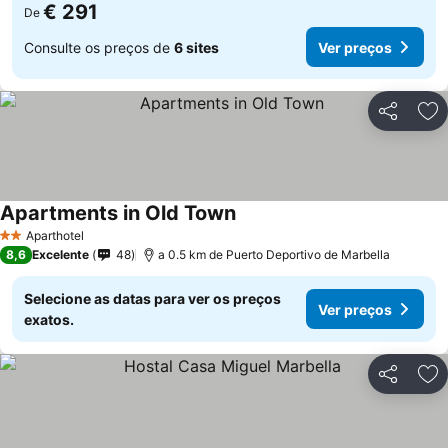
€ 291
De
Consulte os preços de
6 sites
Ver preços
Partilhar
Ad
Apartments in Old Town
Aparthotel
2 Estrelas
8,6
Excelente
48
a 0.5 km de Puerto Deportivo de Marbella
Selecione as datas para ver os preços
Ver preços
exatos.
Partilhar
Ad