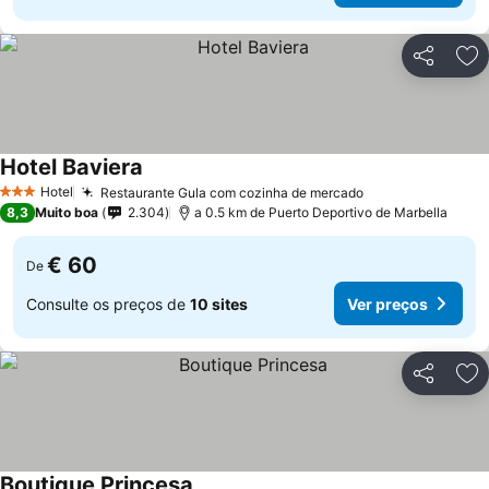
Partilhar
Ad
Hotel Baviera
Hotel
Restaurante Gula com cozinha de mercado
3 Estrelas
8,3
Muito boa
2.304
a 0.5 km de Puerto Deportivo de Marbella
€ 60
De
Consulte os preços de
10 sites
Ver preços
Partilhar
Ad
Boutique Princesa