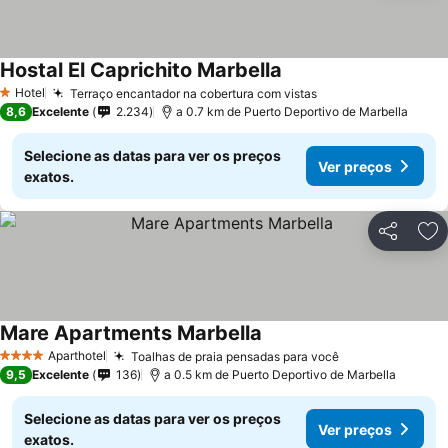
Hostal El Caprichito Marbella
Hotel
Terraço encantador na cobertura com vistas
1 Estrelas
8,6
Excelente
2.234
a 0.7 km de Puerto Deportivo de Marbella
Selecione as datas para ver os preços
Ver preços
exatos.
Partilhar
Ad
Mare Apartments Marbella
Aparthotel
Toalhas de praia pensadas para você
4 Estrelas
9,5
Excelente
136
a 0.5 km de Puerto Deportivo de Marbella
Selecione as datas para ver os preços
Ver preços
exatos.