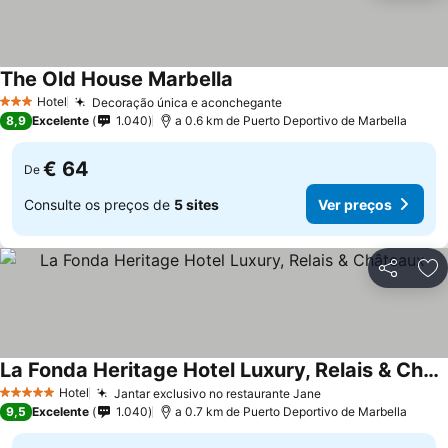
The Old House Marbella
Hotel
Decoração única e aconchegante
3 Estrelas
8,9
Excelente
1.040
a 0.6 km de Puerto Deportivo de Marbella
€ 64
De
Consulte os preços de
5 sites
Ver preços
Partilhar
Ad
La Fonda Heritage Hotel Luxury, Relais & Châteaux
Hotel
Jantar exclusivo no restaurante Jane
5 Estrelas
9,5
Excelente
1.040
a 0.7 km de Puerto Deportivo de Marbella