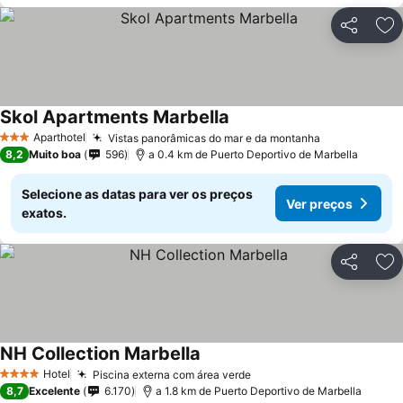
Partilhar
Ad
Skol Apartments Marbella
Aparthotel
Vistas panorâmicas do mar e da montanha
3 Estrelas
8,2
Muito boa
596
a 0.4 km de Puerto Deportivo de Marbella
Selecione as datas para ver os preços
Ver preços
exatos.
Partilhar
Ad
NH Collection Marbella
Hotel
Piscina externa com área verde
4 Estrelas
8,7
Excelente
6.170
a 1.8 km de Puerto Deportivo de Marbella