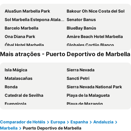
AluaSun Marbella Park
Bakour Oh Nice Costa del Sol
Sol Marbella Estepona Atalaya Park
Senator Banus
Barcelo Marbella
BlueBay Banús
Ona Diana Park
Amàre Beach Hotel Marbella
Óbal Hotel Marbella
Globales Cortijo Blanco
Mais atrações - Puerto Deportivo de Marbella
NH Collection Marbella
Hotel Monarque El Rodeo
Globales Playa Estepona
Exe Estepona Thalasso & Spa - Adults Only Recommended
Isla Mágica
Sierra Nevada
Ona Campanario
TRH Paraiso
Matalascañas
Sancti Petri
Gran Hotel Costa del Sol
Globales Paraiso Beach
Ronda
Sierra Nevada National Park
Iberostar Selection Marbella Coral Beach
ME Marbella
Catedral de Sevilha
Playa de la Malagueta
Occidental Puerto Banús
El Fuerte Marbella
Fuengirola
Playa de Mazagón
Eurostars Ocean Marbella
Hotel El Faro Marbella
Playa Urbana de Punta Umbría
Benalmádena Costa
Globales Pueblo Andaluz
Colina del Paraiso
Puerto de Tarifa
Casco Antiguo
DAOS Suites & Terrace Marbella
Hard Rock Hotel Marbella
Comparador de Hotéis
Europa
Espanha
Andaluzia
Marbella
Puerto Deportivo de Marbella
Praça de Espanha
Feria de Sevilla
Gran Hotel Guadalpin Banus
The Westin La Quinta Golf Resort & Spa, Benahavis, Marbella