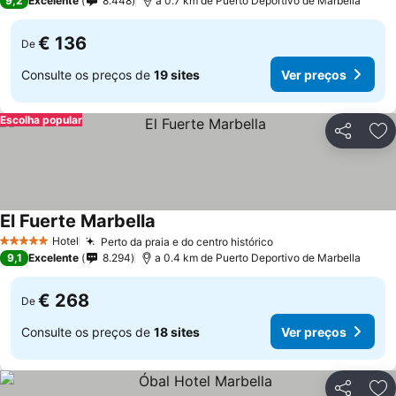
9,2
Excelente
8.448
a 0.7 km de Puerto Deportivo de Marbella
€ 136
De
Consulte os preços de
19 sites
Ver preços
Escolha popular
Partilhar
Ad
El Fuerte Marbella
Hotel
Perto da praia e do centro histórico
5 Estrelas
9,1
Excelente
8.294
a 0.4 km de Puerto Deportivo de Marbella
€ 268
De
Consulte os preços de
18 sites
Ver preços