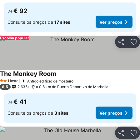
€ 92
De
Consulte os preços de
17 sites
Ver preços
Escolha popular
Partilhar
Ad
The Monkey Room
Hostel
Antigo edifício de mosteiro
2 Estrelas
6,5
2.635
a 0.6 km de Puerto Deportivo de Marbella
€ 41
De
Consulte os preços de
3 sites
Ver preços
Partilhar
Ad