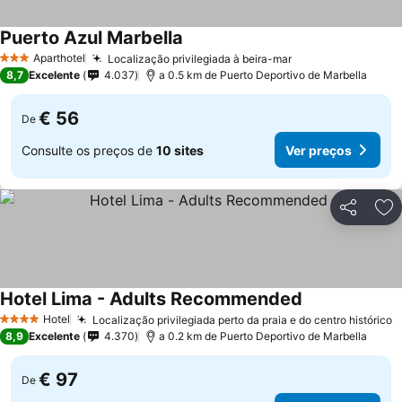
Puerto Azul Marbella
Aparthotel
Localização privilegiada à beira-mar
3 Estrelas
8,7
Excelente
4.037
a 0.5 km de Puerto Deportivo de Marbella
€ 56
De
Consulte os preços de
10 sites
Ver preços
Partilhar
Ad
Hotel Lima - Adults Recommended
Hotel
Localização privilegiada perto da praia e do centro histórico
4 Estrelas
8,9
Excelente
4.370
a 0.2 km de Puerto Deportivo de Marbella
€ 97
De