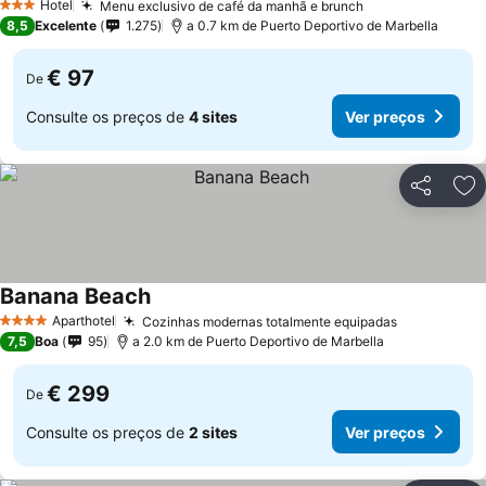
Hotel
Menu exclusivo de café da manhã e brunch
3 Estrelas
8,5
Excelente
1.275
a 0.7 km de Puerto Deportivo de Marbella
€ 97
De
Consulte os preços de
4 sites
Ver preços
Partilhar
Ad
Banana Beach
Aparthotel
Cozinhas modernas totalmente equipadas
4 Estrelas
7,5
Boa
95
a 2.0 km de Puerto Deportivo de Marbella
€ 299
De
Consulte os preços de
2 sites
Ver preços